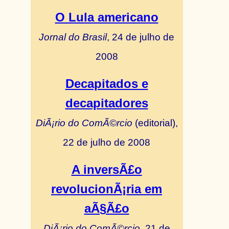
O Lula americano
Jornal do Brasil
, 24 de julho de
2008
Decapitados e
decapitadores
DiÃ¡rio do ComÃ©rcio
(editorial),
22 de julho de 2008
A inversÃ£o
revolucionÃ¡ria em
aÃ§Ã£o
DiÃ¡rio do ComÃ©rcio
, 21 de