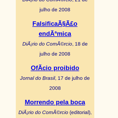
julho de 2008
FalsificaÃ§Ã£o
endÃªmica
DiÃ¡rio do ComÃ©rcio
, 18 de
julho de 2008
OfÃ­cio proibido
Jornal do Brasil
, 17 de julho de
2008
Morrendo pela boca
DiÃ¡rio do ComÃ©rcio
(editorial),