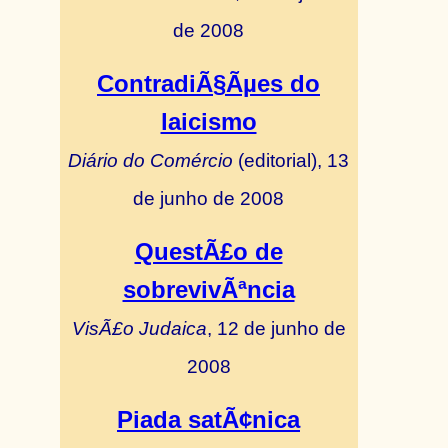
de 2008
ContradiÃ§Ãµes do
laicismo
Diário do Comércio
(editorial), 13
de junho de 2008
QuestÃ£o de
sobrevivÃªncia
VisÃ£o Judaica
, 12 de junho de
2008
Piada satÃ¢nica