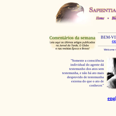
BEM-V
O
Welcome t
"Somente a consciência
individual do agente dá
testemunho dos atos sem
testemunha, e não há ato mais
desprovido de testemunha
externa do que o ato de
conhecer."
eng