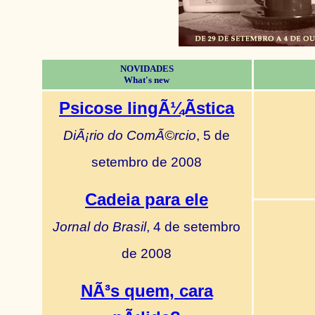
NOVIDADES
What's new
Psicose lingÃ¼Ã­stica
DiÃ¡rio do ComÃ©rcio
, 5 de
setembro de 2008
Cadeia para ele
Jornal do Brasil
, 4 de setembro
de 2008
NÃ³s quem, cara