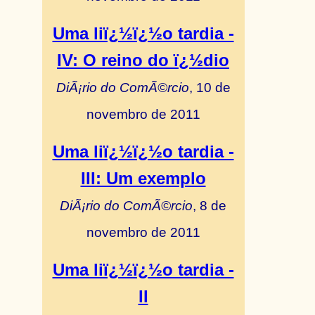
Uma liï¿½ï¿½o tardia -
IV: O reino do ï¿½dio
DiÃ¡rio do ComÃ©rcio
, 10 de
novembro de 2011
Uma liï¿½ï¿½o tardia -
III: Um exemplo
DiÃ¡rio do ComÃ©rcio
, 8 de
novembro de 2011
Uma liï¿½ï¿½o tardia -
II