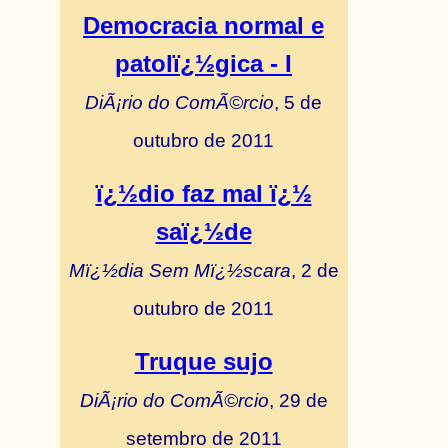
Democracia normal e
patolï¿½gica - I
DiÃ¡rio do ComÃ©rcio
, 5 de
outubro de 2011
ï¿½dio faz mal ï¿½
saï¿½de
Mï¿½dia Sem Mï¿½scara
, 2 de
outubro de 2011
Truque sujo
DiÃ¡rio do ComÃ©rcio
, 29 de
setembro de 2011