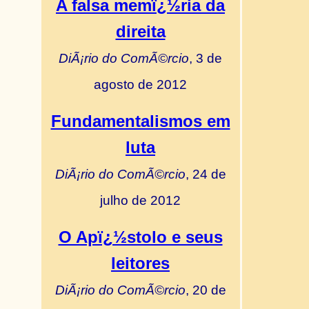
A falsa memï¿½ria da
direita
DiÃ¡rio do ComÃ©rcio
, 3 de
agosto de 2012
Fundamentalismos em
luta
DiÃ¡rio do ComÃ©rcio
, 24 de
julho de 2012
O Apï¿½stolo e seus
leitores
DiÃ¡rio do ComÃ©rcio
, 20 de