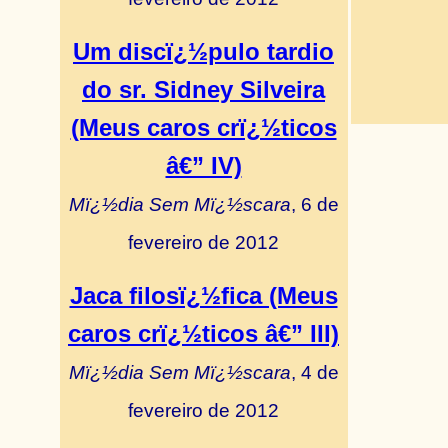
Um discï¿½pulo tardio
do sr. Sidney Silveira
(Meus caros crï¿½ticos
â€” IV)
Mï¿½dia Sem Mï¿½scara
, 6 de
fevereiro de 2012
Jaca filosï¿½fica (Meus
caros crï¿½ticos â€” III)
Mï¿½dia Sem Mï¿½scara
, 4 de
fevereiro de 2012