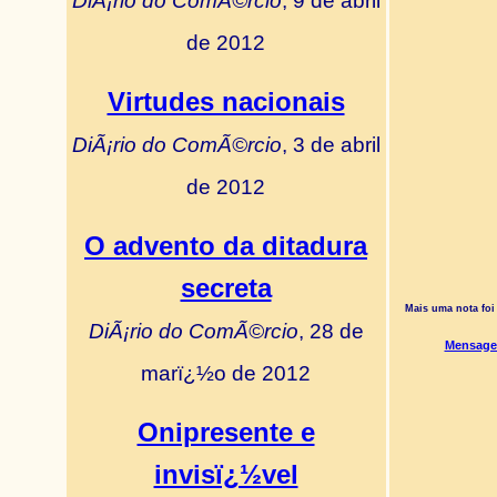
DiÃ¡rio do ComÃ©rcio
, 9 de abril
de 2012
Virtudes nacionais
DiÃ¡rio do ComÃ©rcio
, 3 de abril
de 2012
O advento da ditadura
secreta
Mais uma nota foi
DiÃ¡rio do ComÃ©rcio
, 28 de
Mensagem
marï¿½o de 2012
Onipresente e
invisï¿½vel