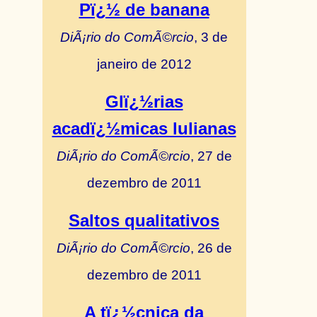
Pï¿½ de banana
DiÃ¡rio do ComÃ©rcio
, 3 de
janeiro de 2012
Glï¿½rias
acadï¿½micas lulianas
DiÃ¡rio do ComÃ©rcio
, 27 de
dezembro de 2011
Saltos qualitativos
DiÃ¡rio do ComÃ©rcio
, 26 de
dezembro de 2011
A tï¿½cnica da