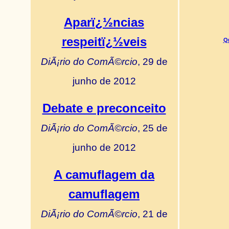
Aparï¿½ncias
respeitï¿½veis
Qu
DiÃ¡rio do ComÃ©rcio
, 29 de
junho de 2012
Debate e preconceito
DiÃ¡rio do ComÃ©rcio
, 25 de
junho de 2012
A camuflagem da
camuflagem
DiÃ¡rio do ComÃ©rcio
, 21 de