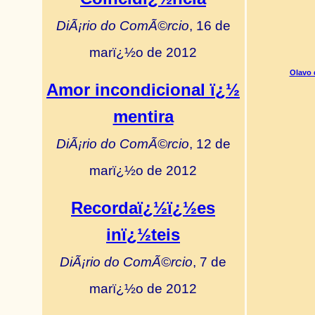
DiÃ¡rio do ComÃ©rcio
, 16 de
marï¿½o de 2012
Olavo 
Amor incondicional ï¿½
mentira
DiÃ¡rio do ComÃ©rcio
, 12 de
marï¿½o de 2012
Recordaï¿½ï¿½es
inï¿½teis
DiÃ¡rio do ComÃ©rcio
, 7 de
marï¿½o de 2012