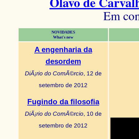
Olavo de Carval
Em con
NOVIDADES
What's new
A engenharia da
desordem
DiÃ¡rio do ComÃ©rcio
, 12 de
setembro de 2012
Fugindo da filosofia
DiÃ¡rio do ComÃ©rcio
, 10 de
setembro de 2012