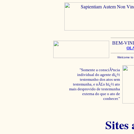
BEM-VIN
OL
Welcome to
"Somente a consciÃªncia
individual do agente dï¿½
testemunho dos atos sem
testemunha, e nÃ£o hï¿½ ato
mais desprovido de testemunha
externa do que o ato de
conhecer."
Sites