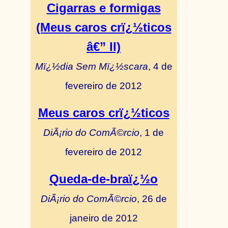
Cigarras e formigas
(Meus caros crï¿½ticos
â€” II)
Mï¿½dia Sem Mï¿½scara
, 4 de
fevereiro de 2012
Meus caros crï¿½ticos
DiÃ¡rio do ComÃ©rcio
, 1 de
fevereiro de 2012
Queda-de-braï¿½o
DiÃ¡rio do ComÃ©rcio
, 26 de
janeiro de 2012