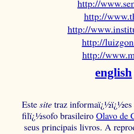
http://www.sem
http://www.t
http://www.insti
http://luizg
http://www.m
english
Este
site
traz informaï¿½ï¿½es s
filï¿½sofo brasileiro
Olavo de 
seus principais livros. A repr