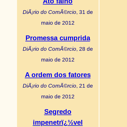
Ato falho
DiÃ¡rio do ComÃ©rcio
, 31 de
maio de 2012
Promessa cumprida
DiÃ¡rio do ComÃ©rcio
, 28 de
maio de 2012
A ordem dos fatores
DiÃ¡rio do ComÃ©rcio
, 21 de
maio de 2012
Segredo
impenetrï¿½vel