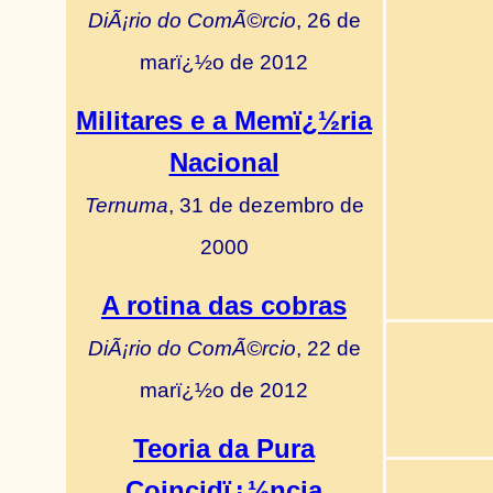
DiÃ¡rio do ComÃ©rcio
, 26 de
marï¿½o de 2012
Militares e a Memï¿½ria
Nacional
Ternuma
, 31 de dezembro de
2000
A rotina das cobras
DiÃ¡rio do ComÃ©rcio
, 22 de
marï¿½o de 2012
Teoria da Pura
Coincidï¿½ncia