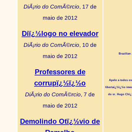
DiÃ¡rio do ComÃ©rcio
, 17 de
maio de 2012
Diï¿½logo no elevador
DiÃ¡rio do ComÃ©rcio
, 10 de
Brazilian
maio de 2012
Professores de
Apelo a todos os
corrupï¿½ï¿½o
libertaï¿½ï¿½o ime
DiÃ¡rio do ComÃ©rcio
, 7 de
do sr. Hugo Chï¿
maio de 2012
Demolindo Otï¿½vio de