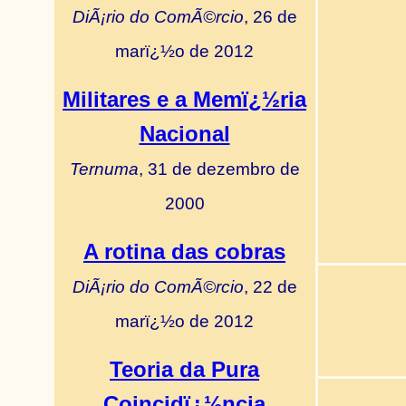
DiÃ¡rio do ComÃ©rcio
, 26 de
marï¿½o de 2012
Militares e a Memï¿½ria
Nacional
Ternuma
, 31 de dezembro de
2000
A rotina das cobras
DiÃ¡rio do ComÃ©rcio
, 22 de
marï¿½o de 2012
Teoria da Pura
Coincidï¿½ncia