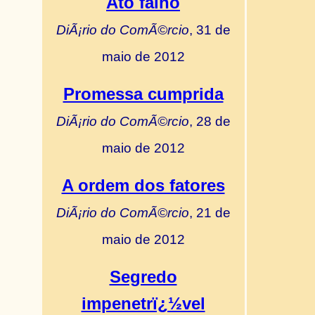
Ato falho
DiÃ¡rio do ComÃ©rcio
, 31 de
maio de 2012
Promessa cumprida
DiÃ¡rio do ComÃ©rcio
, 28 de
maio de 2012
A ordem dos fatores
DiÃ¡rio do ComÃ©rcio
, 21 de
maio de 2012
Segredo
impenetrï¿½vel