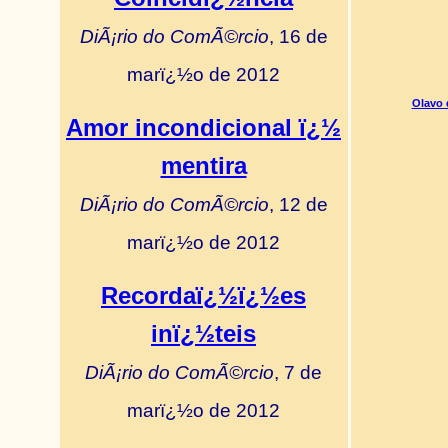
DiÃ¡rio do ComÃ©rcio
, 16 de
marï¿½o de 2012
Olavo 
Amor incondicional ï¿½
mentira
DiÃ¡rio do ComÃ©rcio
, 12 de
marï¿½o de 2012
Recordaï¿½ï¿½es
inï¿½teis
DiÃ¡rio do ComÃ©rcio
, 7 de
marï¿½o de 2012