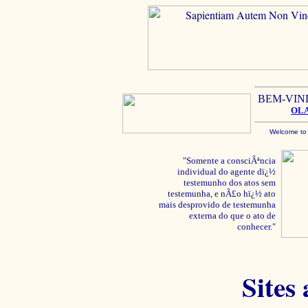
BEM-VIN
OL
Welcome to
"Somente a consciÃªncia
individual do agente dï¿½
testemunho dos atos sem
testemunha, e nÃ£o hï¿½ ato
mais desprovido de testemunha
externa do que o ato de
conhecer."
Sites