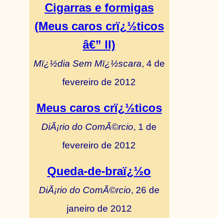
Cigarras e formigas
(Meus caros crï¿½ticos
â€” II)
Mï¿½dia Sem Mï¿½scara
, 4 de
fevereiro de 2012
Meus caros crï¿½ticos
DiÃ¡rio do ComÃ©rcio
, 1 de
fevereiro de 2012
Queda-de-braï¿½o
DiÃ¡rio do ComÃ©rcio
, 26 de
janeiro de 2012