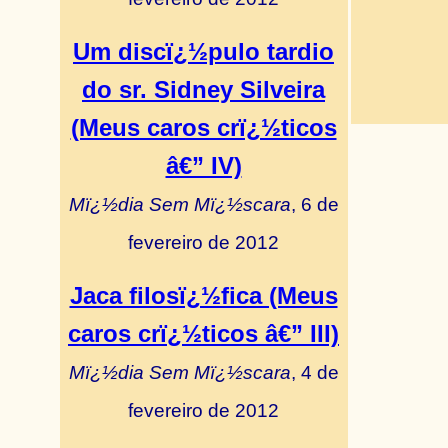
Um discï¿½pulo tardio
do sr. Sidney Silveira
(Meus caros crï¿½ticos
â€” IV)
Mï¿½dia Sem Mï¿½scara
, 6 de
fevereiro de 2012
Jaca filosï¿½fica (Meus
caros crï¿½ticos â€” III)
Mï¿½dia Sem Mï¿½scara
, 4 de
fevereiro de 2012