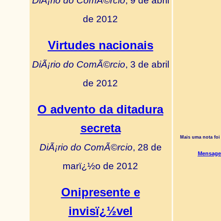
DiÃ¡rio do ComÃ©rcio
, 9 de abril
de 2012
Virtudes nacionais
DiÃ¡rio do ComÃ©rcio
, 3 de abril
de 2012
O advento da ditadura
secreta
Mais uma nota foi
DiÃ¡rio do ComÃ©rcio
, 28 de
Mensagem
marï¿½o de 2012
Onipresente e
invisï¿½vel