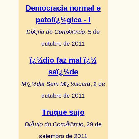
Democracia normal e
patolï¿½gica - I
DiÃ¡rio do ComÃ©rcio
, 5 de
outubro de 2011
ï¿½dio faz mal ï¿½
saï¿½de
Mï¿½dia Sem Mï¿½scara
, 2 de
outubro de 2011
Truque sujo
DiÃ¡rio do ComÃ©rcio
, 29 de
setembro de 2011