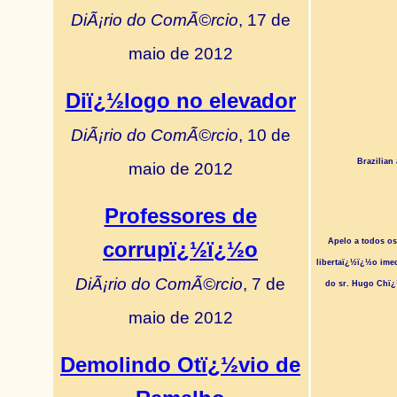
DiÃ¡rio do ComÃ©rcio
, 17 de
maio de 2012
Diï¿½logo no elevador
DiÃ¡rio do ComÃ©rcio
, 10 de
Brazilian
maio de 2012
Professores de
Apelo a todos os
corrupï¿½ï¿½o
libertaï¿½ï¿½o ime
DiÃ¡rio do ComÃ©rcio
, 7 de
do sr. Hugo Chï¿
maio de 2012
Demolindo Otï¿½vio de