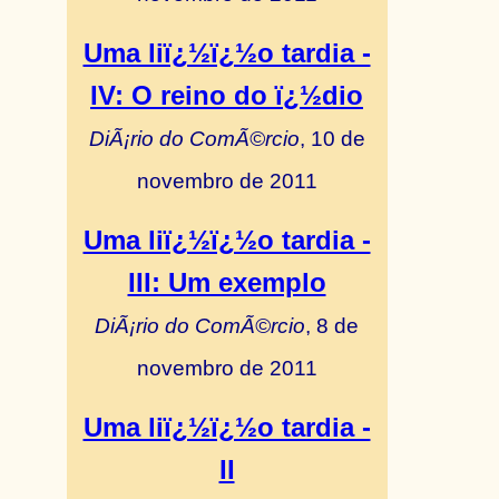
Uma liï¿½ï¿½o tardia -
IV: O reino do ï¿½dio
DiÃ¡rio do ComÃ©rcio
, 10 de
novembro de 2011
Uma liï¿½ï¿½o tardia -
III: Um exemplo
DiÃ¡rio do ComÃ©rcio
, 8 de
novembro de 2011
Uma liï¿½ï¿½o tardia -
II