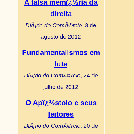
A falsa memï¿½ria da
direita
DiÃ¡rio do ComÃ©rcio
, 3 de
agosto de 2012
Fundamentalismos em
luta
DiÃ¡rio do ComÃ©rcio
, 24 de
julho de 2012
O Apï¿½stolo e seus
leitores
DiÃ¡rio do ComÃ©rcio
, 20 de