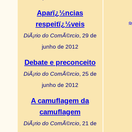
Aparï¿½ncias
respeitï¿½veis
Qu
DiÃ¡rio do ComÃ©rcio
, 29 de
junho de 2012
Debate e preconceito
DiÃ¡rio do ComÃ©rcio
, 25 de
junho de 2012
A camuflagem da
camuflagem
DiÃ¡rio do ComÃ©rcio
, 21 de