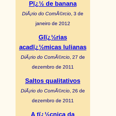
Pï¿½ de banana
DiÃ¡rio do ComÃ©rcio
, 3 de
janeiro de 2012
Glï¿½rias
acadï¿½micas lulianas
DiÃ¡rio do ComÃ©rcio
, 27 de
dezembro de 2011
Saltos qualitativos
DiÃ¡rio do ComÃ©rcio
, 26 de
dezembro de 2011
A tï¿½cnica da