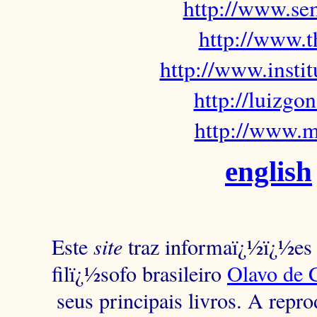
http://www.sem
http://www.t
http://www.insti
http://luizg
http://www.m
english
Este
site
traz informaï¿½ï¿½es s
filï¿½sofo brasileiro
Olavo de 
seus principais livros. A repr