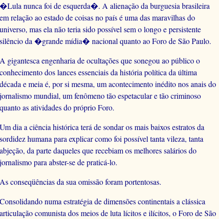
�Lula nunca foi de esquerda�. A alienação da burguesia brasileira
em relação ao estado de coisas no país é uma das maravilhas do
universo, mas ela não teria sido possível sem o longo e persistente
silêncio da �grande mídia� nacional quanto ao Foro de São Paulo.
A gigantesca engenharia de ocultações que sonegou ao público o
conhecimento dos lances essenciais da história política da última
década e meia é, por si mesma, um acontecimento inédito nos anais do
jornalismo mundial, um fenômeno tão espetacular e tão criminoso
quanto as atividades do próprio Foro.
Um dia a ciência histórica terá de sondar os mais baixos estratos da
sordidez humana para explicar como foi possível tanta vileza, tanta
abjeção, da parte daqueles que recebiam os melhores salários do
jornalismo para abster-se de praticá-lo.
As conseqüências da sua omissão foram portentosas.
Consolidando numa estratégia de dimensões continentais a clássica
articulação comunista dos meios de luta lícitos e ilícitos, o Foro de São