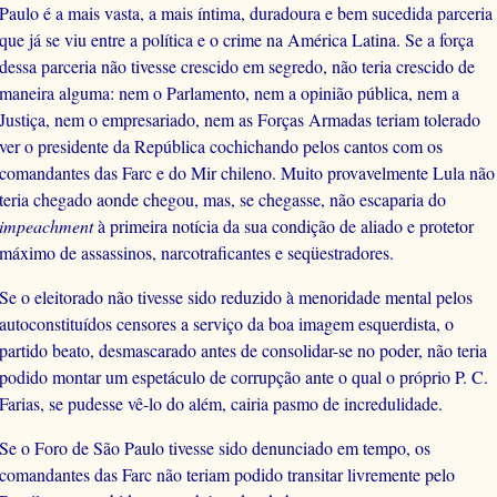
Paulo é a mais vasta, a mais íntima, duradoura e bem sucedida parceria
que já se viu entre a política e o crime na América Latina. Se a força
dessa parceria não tivesse crescido em segredo, não teria crescido de
maneira alguma: nem o Parlamento, nem a opinião pública, nem a
Justiça, nem o empresariado, nem as Forças Armadas teriam tolerado
ver o presidente da República cochichando pelos cantos com os
comandantes das Farc e do Mir chileno. Muito provavelmente Lula não
teria chegado aonde chegou, mas, se chegasse, não escaparia do
impeachment
à primeira notícia da sua condição de aliado e protetor
máximo de assassinos, narcotraficantes e seqüestradores.
Se o eleitorado não tivesse sido reduzido à menoridade mental pelos
autoconstituídos censores a serviço da boa imagem esquerdista, o
partido beato, desmascarado antes de consolidar-se no poder, não teria
podido montar um espetáculo de corrupção ante o qual o próprio P. C.
Farias, se pudesse vê-lo do além, cairia pasmo de incredulidade.
Se o Foro de São Paulo tivesse sido denunciado em tempo, os
comandantes das Farc não teriam podido transitar livremente pelo