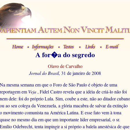
A for�a do segredo
Olavo de Carvalho
Jornal do Brasil
,
31 de janeiro de 2008
Na mesma semana em que o Foro de São Paulo é objeto de uma
reportagem em
Veja
, Fidel Castro revela que a idéia de criá-lo não foi
nem dele: foi do próprio Lula. Sim, coube a este, não ao ditador cuban
ou ao seu colega da Venezuela, a glória macabra de salvar da extinção
o movimento comunista na América Latina. E esse fato vem à tona
quase no mesmo dia em que um importante líder empresarial, o sr.
Emílio Odebrecht, tenta impingir a si próprio a balela anestésica de que