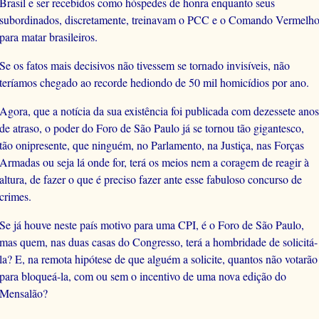
Brasil e ser recebidos como hóspedes de honra enquanto seus
subordinados, discretamente, treinavam o PCC e o Comando Vermelh
para matar brasileiros.
Se os fatos mais decisivos não tivessem se tornado invisíveis, não
teríamos chegado ao recorde hediondo de 50 mil homicídios por ano.
Agora, que a notícia da sua existência foi publicada com dezessete anos
de atraso, o poder do Foro de São Paulo já se tornou tão gigantesco,
tão onipresente, que ninguém, no Parlamento, na Justiça, nas Forças
Armadas ou seja lá onde for, terá os meios nem a coragem de reagir à
altura, de fazer o que é preciso fazer ante esse fabuloso concurso de
crimes.
Se já houve neste país motivo para uma CPI, é o Foro de São Paulo,
mas quem, nas duas casas do Congresso, terá a hombridade de solicitá-
la? E, na remota hipótese de que alguém a solicite, quantos não votarão
para bloqueá-la, com ou sem o incentivo de uma nova edição do
Mensalão?