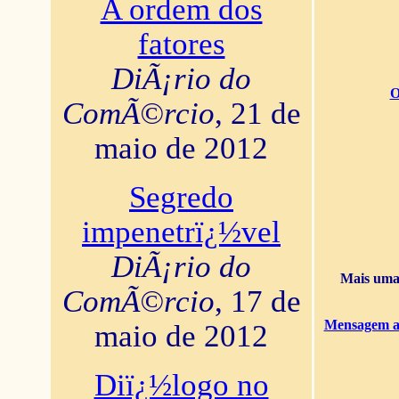
A ordem dos
fatores
DiÃ¡rio do
O
ComÃ©rcio
, 21 de
maio de 2012
Segredo
impenetrï¿½vel
DiÃ¡rio do
Mais uma 
ComÃ©rcio
, 17 de
Mensagem ao
maio de 2012
Diï¿½logo no