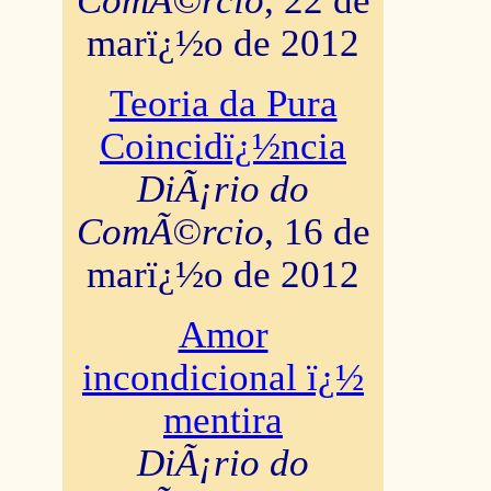
ComÃ©rcio
, 22 de
marï¿½o de 2012
Teoria da Pura
Coincidï¿½ncia
DiÃ¡rio do
ComÃ©rcio
, 16 de
marï¿½o de 2012
Amor
incondicional ï¿½
mentira
DiÃ¡rio do