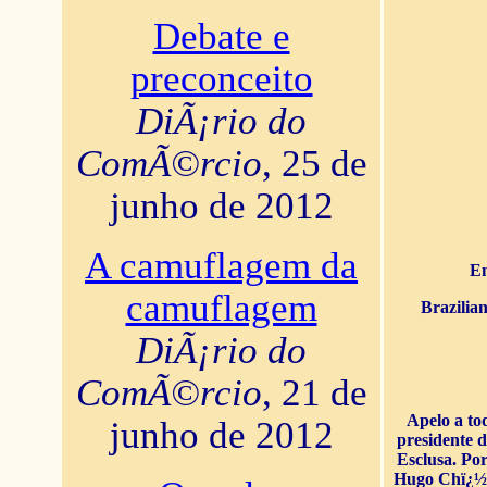
Debate e
preconceito
DiÃ¡rio do
ComÃ©rcio
, 25 de
junho de 2012
A camuflagem da
En
camuflagem
Brazilia
DiÃ¡rio do
ComÃ©rcio
, 21 de
Apelo a to
junho de 2012
presidente 
Esclusa. Por
Hugo Chï¿½ve