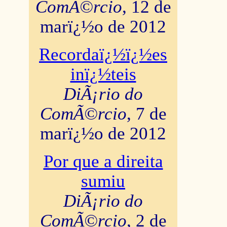
ComÃ©rcio
, 12 de
marï¿½o de 2012
Recordaï¿½ï¿½es
inï¿½teis
DiÃ¡rio do
ComÃ©rcio
, 7 de
marï¿½o de 2012
Por que a direita
sumiu
DiÃ¡rio do
ComÃ©rcio
, 2 de