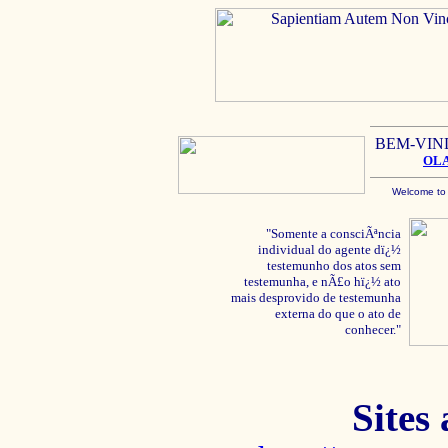
BEM-VIN
OL
Welcome to
"Somente a consciÃªncia
individual do agente dï¿½
testemunho dos atos sem
testemunha, e nÃ£o hï¿½ ato
mais desprovido de testemunha
externa do que o ato de
conhecer."
Sites