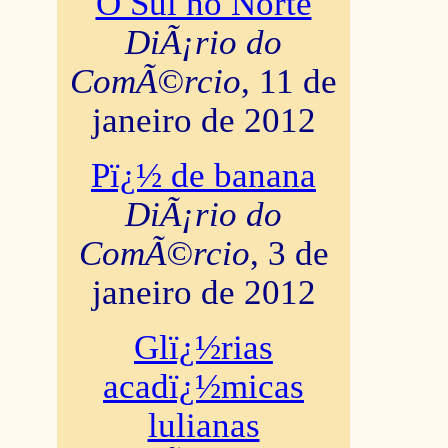
O Sul no Norte
DiÃ¡rio do
ComÃ©rcio
, 11 de
janeiro de 2012
Pï¿½ de banana
DiÃ¡rio do
ComÃ©rcio
, 3 de
janeiro de 2012
Glï¿½rias
acadï¿½micas
lulianas