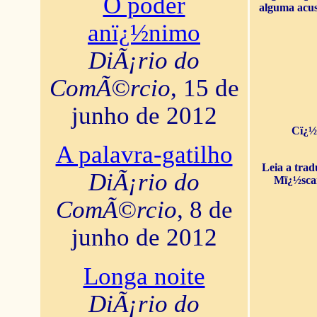
O poder
alguma acus
anï¿½nimo
DiÃ¡rio do
ComÃ©rcio
, 15 de
junho de 2012
Cï¿½
A palavra-gatilho
Leia a tra
DiÃ¡rio do
Mï¿½sca
ComÃ©rcio
, 8 de
junho de 2012
Longa noite
DiÃ¡rio do