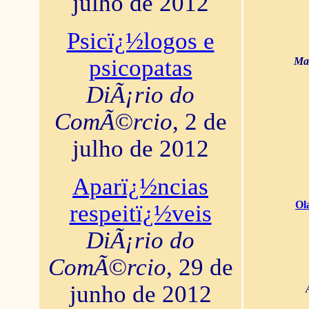
julho de 2012
Psicï¿½logos e
psicopatas
Mar
DiÃ¡rio do
ComÃ©rcio
, 2 de
julho de 2012
Aparï¿½ncias
Ol
respeitï¿½veis
DiÃ¡rio do
ComÃ©rcio
, 29 de
junho de 2012