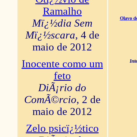
Ramalho
Olavo d
Mï¿½dia Sem
Mï¿½scara
, 4 de
maio de 2012
Inocente como um
Int
feto
DiÃ¡rio do
ComÃ©rcio
, 2 de
maio de 2012
Zelo psicï¿½tico