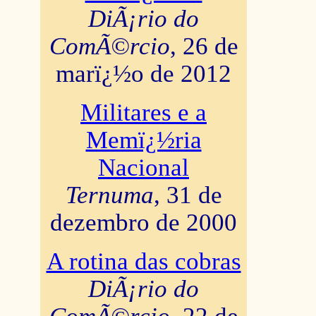
DiÃ¡rio do
ComÃ©rcio
, 26 de
marï¿½o de 2012
Militares e a
Memï¿½ria
Nacional
Ternuma
, 31 de
dezembro de 2000
A rotina das cobras
DiÃ¡rio do