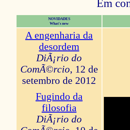
Em con
NOVIDADES
What's new
A engenharia da
desordem
DiÃ¡rio do
ComÃ©rcio
, 12 de
setembro de 2012
Fugindo da
filosofia
DiÃ¡rio do