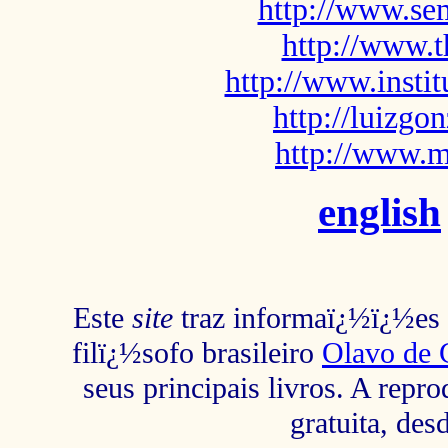
http://www.sem
http://www.t
http://www.insti
http://luizg
http://www.m
english
Este
site
traz informaï¿½ï¿½es s
filï¿½sofo brasileiro
Olavo de 
seus principais livros. A repr
gratuita, des