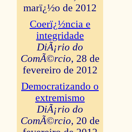
marï¿½o de 2012
Coerï¿½ncia e
integridade
DiÃ¡rio do
ComÃ©rcio
, 28 de
fevereiro de 2012
Democratizando o
extremismo
DiÃ¡rio do
ComÃ©rcio
, 20 de