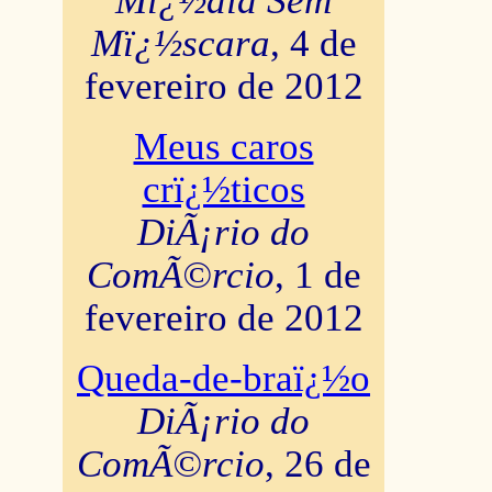
Mï¿½dia Sem
Mï¿½scara
, 4 de
fevereiro de 2012
Meus caros
crï¿½ticos
DiÃ¡rio do
ComÃ©rcio
, 1 de
fevereiro de 2012
Queda-de-braï¿½o
DiÃ¡rio do
ComÃ©rcio
, 26 de