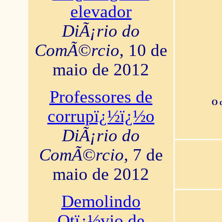
elevador
DiÃ¡rio do
ComÃ©rcio
, 10 de
maio de 2012
Professores de
O 
corrupï¿½ï¿½o
DiÃ¡rio do
ComÃ©rcio
, 7 de
maio de 2012
Demolindo
Otï¿½vio de