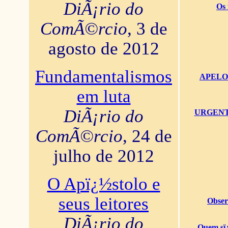
DiÃ¡rio do
Os 
ComÃ©rcio
, 3 de
agosto de 2012
Fundamentalismos
APELO U
em luta
DiÃ¡rio do
URGENTï¿
ComÃ©rcio
, 24 de
julho de 2012
O Apï¿½stolo e
seus leitores
Obser
DiÃ¡rio do
Quem sï¿