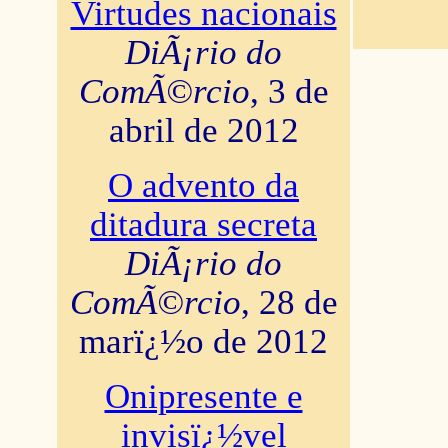
Virtudes nacionais
DiÃ¡rio do
ComÃ©rcio
, 3 de
abril de 2012
O advento da
ditadura secreta
DiÃ¡rio do
ComÃ©rcio
, 28 de
marï¿½o de 2012
Onipresente e
invisï¿½vel