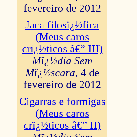
fevereiro de 2012
Jaca filosï¿½fica
(Meus caros
crï¿½ticos â€” III)
Mï¿½dia Sem
Mï¿½scara
, 4 de
fevereiro de 2012
Cigarras e formigas
(Meus caros
crï¿½ticos â€” II)