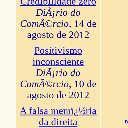
Credibilidade zero
DiÃ¡rio do
ComÃ©rcio
, 14 de
agosto de 2012
Positivismo
inconsciente
DiÃ¡rio do
ComÃ©rcio
, 10 de
agosto de 2012
A falsa memï¿½ria
da direita
D