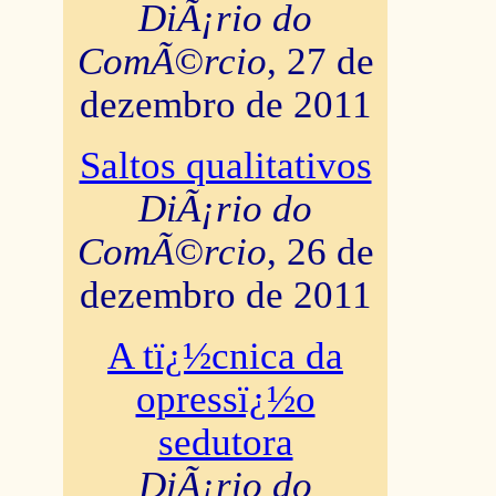
DiÃ¡rio do
ComÃ©rcio
, 27 de
dezembro de 2011
Saltos qualitativos
DiÃ¡rio do
ComÃ©rcio
, 26 de
dezembro de 2011
A tï¿½cnica da
opressï¿½o
sedutora
DiÃ¡rio do