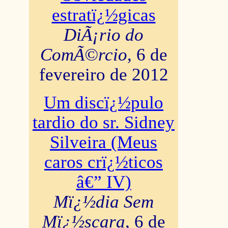
estratï¿½gicas
DiÃ¡rio do
ComÃ©rcio
, 6 de
fevereiro de 2012
Um discï¿½pulo
tardio do sr. Sidney
Silveira (Meus
caros crï¿½ticos
â€” IV)
Mï¿½dia Sem
Mï¿½scara
, 6 de