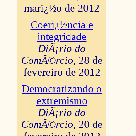
marï¿½o de 2012
Coerï¿½ncia e
integridade
DiÃ¡rio do
ComÃ©rcio
, 28 de
fevereiro de 2012
Democratizando o
extremismo
DiÃ¡rio do
ComÃ©rcio
, 20 de