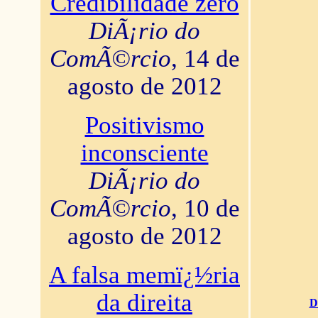
Credibilidade zero
DiÃ¡rio do
ComÃ©rcio
, 14 de
agosto de 2012
Positivismo
inconsciente
DiÃ¡rio do
ComÃ©rcio
, 10 de
agosto de 2012
A falsa memï¿½ria
da direita
D