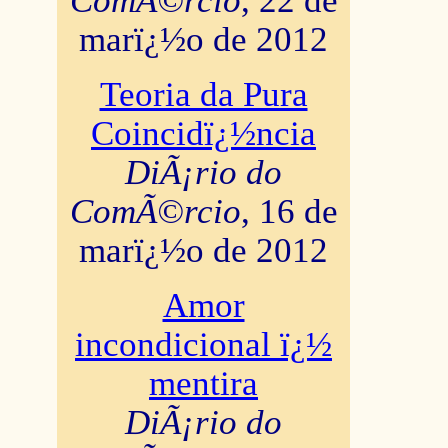
ComÃ©rcio
, 22 de
marï¿½o de 2012
Teoria da Pura
Coincidï¿½ncia
DiÃ¡rio do
ComÃ©rcio
, 16 de
marï¿½o de 2012
Amor
incondicional ï¿½
mentira
DiÃ¡rio do