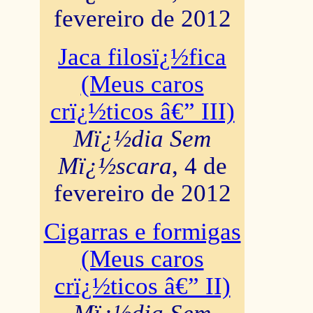
fevereiro de 2012
Jaca filosï¿½fica
(Meus caros
crï¿½ticos â€” III)
Mï¿½dia Sem
Mï¿½scara
, 4 de
fevereiro de 2012
Cigarras e formigas
(Meus caros
crï¿½ticos â€” II)