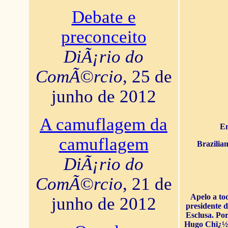
Debate e
preconceito
DiÃ¡rio do
ComÃ©rcio
, 25 de
junho de 2012
A camuflagem da
En
camuflagem
Brazilia
DiÃ¡rio do
ComÃ©rcio
, 21 de
Apelo a to
junho de 2012
presidente 
Esclusa. Por
Hugo Chï¿½ve