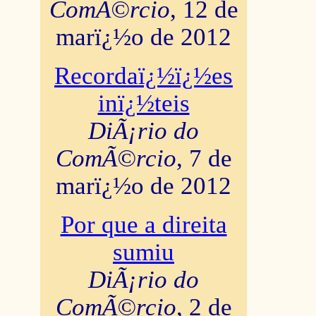
ComÃ©rcio
, 12 de
marï¿½o de 2012
Recordaï¿½ï¿½es
inï¿½teis
DiÃ¡rio do
ComÃ©rcio
, 7 de
marï¿½o de 2012
Por que a direita
sumiu
DiÃ¡rio do
ComÃ©rcio
, 2 de