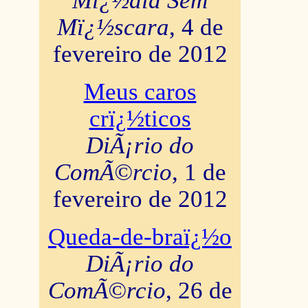
Mï¿½dia Sem
Mï¿½scara
, 4 de
fevereiro de 2012
Meus caros
crï¿½ticos
DiÃ¡rio do
ComÃ©rcio
, 1 de
fevereiro de 2012
Queda-de-braï¿½o
DiÃ¡rio do
ComÃ©rcio
, 26 de