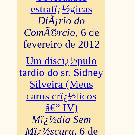
estratï¿½gicas
DiÃ¡rio do
ComÃ©rcio
, 6 de
fevereiro de 2012
Um discï¿½pulo
tardio do sr. Sidney
Silveira (Meus
caros crï¿½ticos
â€” IV)
Mï¿½dia Sem
Mï¿½scara
, 6 de