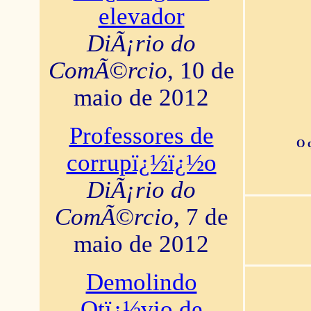
elevador
DiÃ¡rio do
ComÃ©rcio
, 10 de
maio de 2012
Professores de
O 
corrupï¿½ï¿½o
DiÃ¡rio do
ComÃ©rcio
, 7 de
maio de 2012
Demolindo
Otï¿½vio de