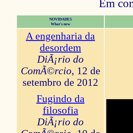
Em con
NOVIDADES
What's new
A engenharia da
desordem
DiÃ¡rio do
ComÃ©rcio
, 12 de
setembro de 2012
Fugindo da
filosofia
DiÃ¡rio do