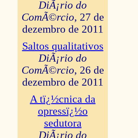
DiÃ¡rio do
ComÃ©rcio
, 27 de
dezembro de 2011
Saltos qualitativos
DiÃ¡rio do
ComÃ©rcio
, 26 de
dezembro de 2011
A tï¿½cnica da
opressï¿½o
sedutora
DiÃ¡rio do