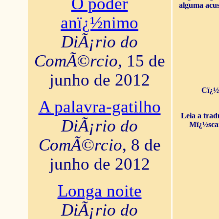
O poder
alguma acus
anï¿½nimo
DiÃ¡rio do
ComÃ©rcio
, 15 de
junho de 2012
Cï¿½
A palavra-gatilho
Leia a tra
DiÃ¡rio do
Mï¿½sca
ComÃ©rcio
, 8 de
junho de 2012
Longa noite
DiÃ¡rio do