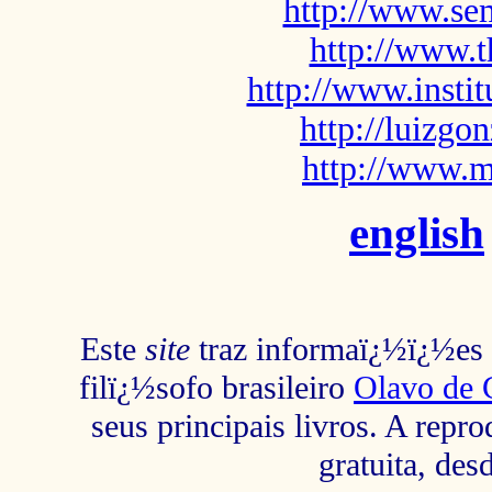
http://www.sem
http://www.t
http://www.insti
http://luizg
http://www.m
english
Este
site
traz informaï¿½ï¿½es s
filï¿½sofo brasileiro
Olavo de 
seus principais livros. A repr
gratuita, des