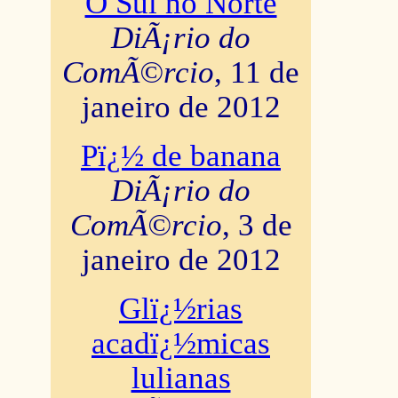
O Sul no Norte
DiÃ¡rio do
ComÃ©rcio
, 11 de
janeiro de 2012
Pï¿½ de banana
DiÃ¡rio do
ComÃ©rcio
, 3 de
janeiro de 2012
Glï¿½rias
acadï¿½micas
lulianas