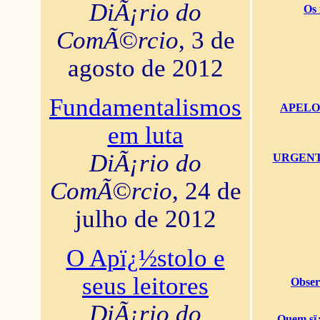
DiÃ¡rio do
Os 
ComÃ©rcio
, 3 de
agosto de 2012
Fundamentalismos
APELO U
em luta
DiÃ¡rio do
URGENTï¿
ComÃ©rcio
, 24 de
julho de 2012
O Apï¿½stolo e
seus leitores
Obser
DiÃ¡rio do
Quem sï¿