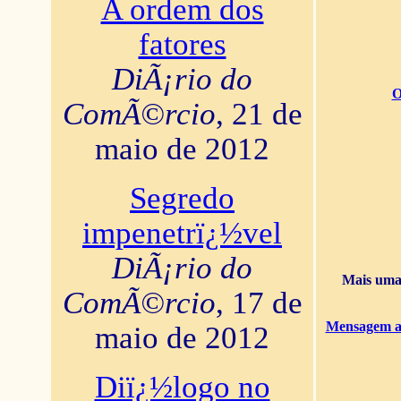
A ordem dos
fatores
DiÃ¡rio do
O
ComÃ©rcio
, 21 de
maio de 2012
Segredo
impenetrï¿½vel
DiÃ¡rio do
Mais uma 
ComÃ©rcio
, 17 de
Mensagem ao
maio de 2012
Diï¿½logo no