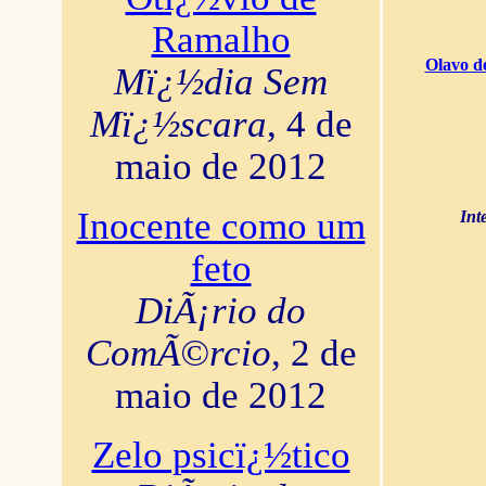
Ramalho
Olavo d
Mï¿½dia Sem
Mï¿½scara
, 4 de
maio de 2012
Inocente como um
Int
feto
DiÃ¡rio do
ComÃ©rcio
, 2 de
maio de 2012
Zelo psicï¿½tico