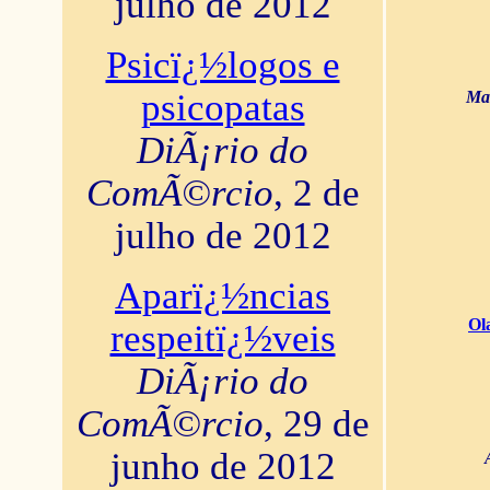
julho de 2012
Psicï¿½logos e
psicopatas
Mar
DiÃ¡rio do
ComÃ©rcio
, 2 de
julho de 2012
Aparï¿½ncias
Ol
respeitï¿½veis
DiÃ¡rio do
ComÃ©rcio
, 29 de
junho de 2012