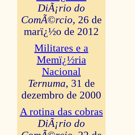
DiÃ¡rio do
ComÃ©rcio
, 26 de
marï¿½o de 2012
Militares e a
Memï¿½ria
Nacional
Ternuma
, 31 de
dezembro de 2000
A rotina das cobras
DiÃ¡rio do