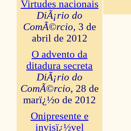
Virtudes nacionais
DiÃ¡rio do
ComÃ©rcio
, 3 de
abril de 2012
O advento da
ditadura secreta
DiÃ¡rio do
ComÃ©rcio
, 28 de
marï¿½o de 2012
Onipresente e
invisï¿½vel