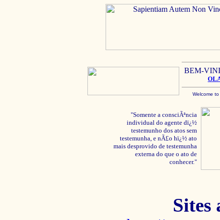
BEM-VIN
OL
Welcome to
"Somente a consciÃªncia
individual do agente dï¿½
testemunho dos atos sem
testemunha, e nÃ£o hï¿½ ato
mais desprovido de testemunha
externa do que o ato de
conhecer."
Sites