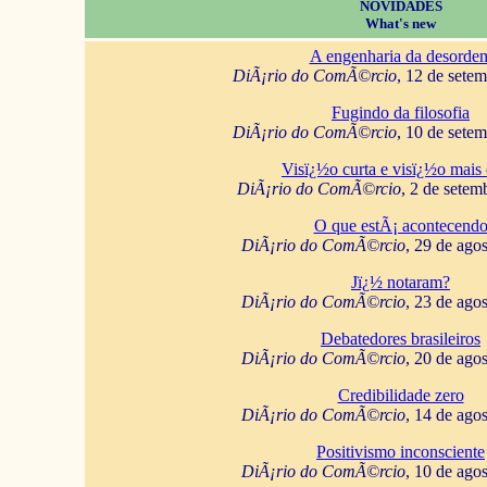
NOVIDADES
What's new
A engenharia da desorde
DiÃ¡rio do ComÃ©rcio
, 12 de sete
Fugindo da filosofia
DiÃ¡rio do ComÃ©rcio
, 10 de sete
Visï¿½o curta e visï¿½o mais 
DiÃ¡rio do ComÃ©rcio
, 2 de setem
O que estÃ¡ acontecend
DiÃ¡rio do ComÃ©rcio
, 29 de ago
Jï¿½ notaram?
DiÃ¡rio do ComÃ©rcio
, 23 de ago
Debatedores brasileiros
DiÃ¡rio do ComÃ©rcio
, 20 de ago
Credibilidade zero
DiÃ¡rio do ComÃ©rcio
, 14 de ago
Positivismo inconsciente
DiÃ¡rio do ComÃ©rcio
, 10 de ago