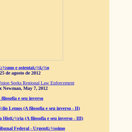
ï¿½smo e ostentaï¿½ï¿½o
25 de agosto de 2012
Union Seeks Regional Law Enforcement
x Newman, May 7, 2012
 filosofia e seu inverso
lio Lemos (A filosofia e seu inverso - II)
 Histï¿½ria (A filosofia e seu inverso - III)
bunal Federal - Urgentï¿½ssimo