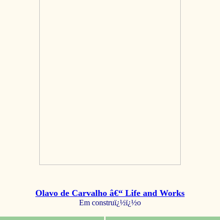
Olavo de Carvalho â€“ Life and Works
Em construï¿½ï¿½o