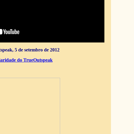
speak, 5 de setembro de 2012
aridade do TrueOutspeak