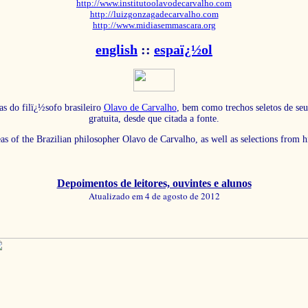
http://www.institutoolavodecarvalho.com
http://luizgonzagadecarvalho.com
http://www.midiasemmascara.org
english
::
espaï¿½ol
as do filï¿½sofo brasileiro
Olavo de Carvalho
, bem como trechos seletos de seu
gratuita, desde que citada a fonte.
eas of the Brazilian philosopher Olavo de Carvalho, as well as selections from 
Depoimentos de leitores, ouvintes e alunos
Atualizado em 4 de agosto de 2012