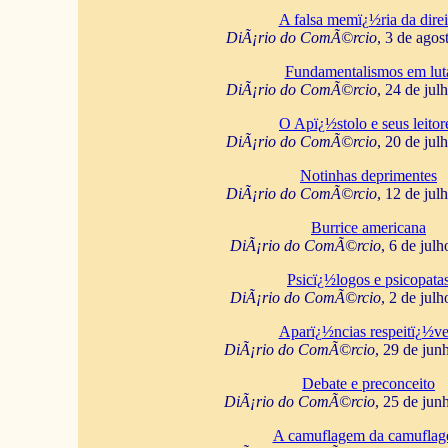
A falsa memï¿½ria da direi
DiÃ¡rio do ComÃ©rcio
, 3 de agos
Fundamentalismos em lut
DiÃ¡rio do ComÃ©rcio
, 24 de jul
O Apï¿½stolo e seus leitor
DiÃ¡rio do ComÃ©rcio
, 20 de jul
Notinhas deprimentes
DiÃ¡rio do ComÃ©rcio
, 12 de jul
Burrice americana
DiÃ¡rio do ComÃ©rcio
, 6 de jul
Psicï¿½logos e psicopata
DiÃ¡rio do ComÃ©rcio
, 2 de jul
Aparï¿½ncias respeitï¿½ve
DiÃ¡rio do ComÃ©rcio
, 29 de jun
Debate e preconceito
DiÃ¡rio do ComÃ©rcio
, 25 de jun
A camuflagem da camufla