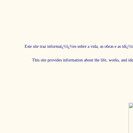
Este
site
traz informaï¿½ï¿½es sobre a vida, as obras e as idï¿½i
This site provides information about the life, works, and id