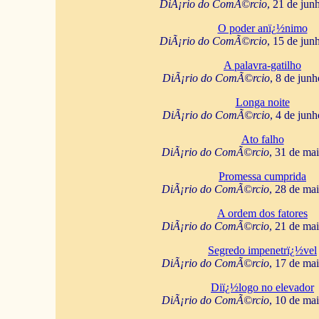
DiÃ¡rio do ComÃ©rcio
, 21 de jun
O poder anï¿½nimo
DiÃ¡rio do ComÃ©rcio
, 15 de jun
A palavra-gatilho
DiÃ¡rio do ComÃ©rcio
, 8 de jun
Longa noite
DiÃ¡rio do ComÃ©rcio
, 4 de jun
Ato falho
DiÃ¡rio do ComÃ©rcio
, 31 de ma
Promessa cumprida
DiÃ¡rio do ComÃ©rcio
, 28 de ma
A ordem dos fatores
DiÃ¡rio do ComÃ©rcio
, 21 de ma
Segredo impenetrï¿½vel
DiÃ¡rio do ComÃ©rcio
, 17 de ma
Diï¿½logo no elevador
DiÃ¡rio do ComÃ©rcio
, 10 de ma