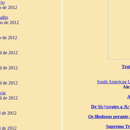
¿½o
o de 2012
alho
io de 2012
o de 2012
il de 2012
Tru
il de 2012
South American 
il de 2012
Ale
cia
A
il de 2012
De Sï¿½crates a Jï¿½
il de 2012
Os filodoxos perante a
Supremo Tri
il de 2012