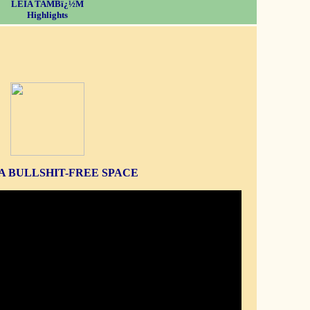
LEIA TAMBï¿½M
Highlights
S A BULLSHIT-FREE SPACE