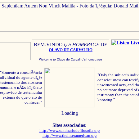
BEM-VINDO ï¿½
HOMEPAGE
DE
OLAVO
DE C
ARVALHO
Welcome to Olavo de Carvalho's homepage
"Somente a consciÃªncia
"Only the subject's indiv
ndividual do agente dï¿½
consciousness can testify
testemunho dos atos sem
unwitnessed acts, and the
temunha, e nÃ£o hï¿½ ato
no act more deprived of 
esprovido de testemunha
testimony than the act of
externa do que o ato de
knowing."
conhecer."
Loading
Sites associados:
http://www.seminariodefilosofia.org
http://www.theinteramerican.org