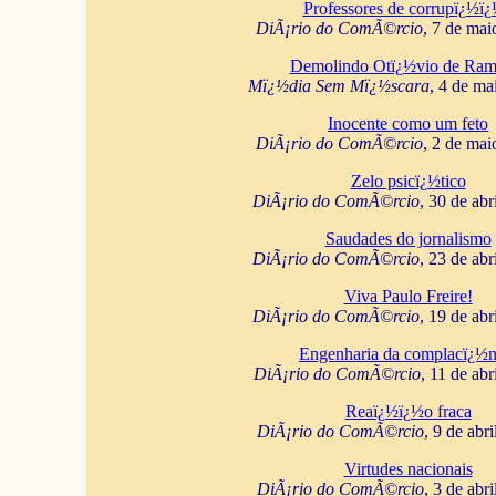
Professores de corrupï¿½ï
DiÃ¡rio do ComÃ©rcio
, 7 de mai
Demolindo Otï¿½vio de Ram
Mï¿½dia Sem Mï¿½scara
, 4 de ma
Inocente como um feto
DiÃ¡rio do ComÃ©rcio
, 2 de mai
Zelo psicï¿½tico
DiÃ¡rio do ComÃ©rcio
, 30 de abr
Saudades do jornalismo
DiÃ¡rio do ComÃ©rcio
, 23 de abr
Viva Paulo Freire!
DiÃ¡rio do ComÃ©rcio
, 19 de abr
Engenharia da complacï¿½n
DiÃ¡rio do ComÃ©rcio
, 11 de abr
Reaï¿½ï¿½o fraca
DiÃ¡rio do ComÃ©rcio
, 9 de abr
Virtudes nacionais
DiÃ¡rio do ComÃ©rcio
, 3 de abr