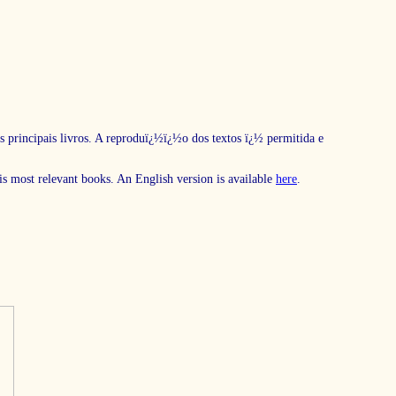
s principais livros. A reproduï¿½ï¿½o dos textos ï¿½ permitida e
his most relevant books. An English version is available
here
.