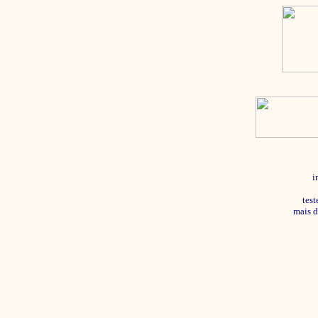
i
tes
mais d