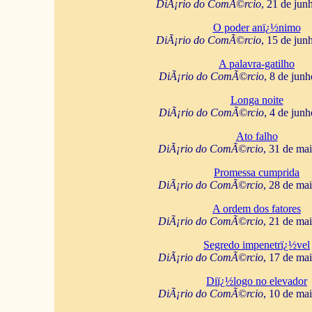
DiÃ¡rio do ComÃ©rcio
, 21 de jun
O poder anï¿½nimo
DiÃ¡rio do ComÃ©rcio
, 15 de jun
A palavra-gatilho
DiÃ¡rio do ComÃ©rcio
, 8 de jun
Longa noite
DiÃ¡rio do ComÃ©rcio
, 4 de jun
Ato falho
DiÃ¡rio do ComÃ©rcio
, 31 de ma
Promessa cumprida
DiÃ¡rio do ComÃ©rcio
, 28 de ma
A ordem dos fatores
DiÃ¡rio do ComÃ©rcio
, 21 de ma
Segredo impenetrï¿½vel
DiÃ¡rio do ComÃ©rcio
, 17 de ma
Diï¿½logo no elevador
DiÃ¡rio do ComÃ©rcio
, 10 de ma