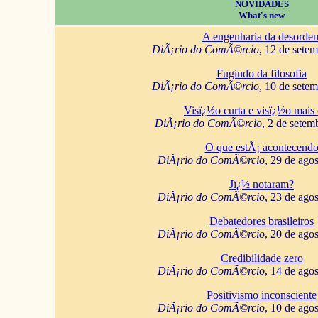
NOVIDADES
What's new
A engenharia da desorde
DiÃ¡rio do ComÃ©rcio
, 12 de sete
Fugindo da filosofia
DiÃ¡rio do ComÃ©rcio
, 10 de sete
Visï¿½o curta e visï¿½o mais 
DiÃ¡rio do ComÃ©rcio
, 2 de setem
O que estÃ¡ acontecend
DiÃ¡rio do ComÃ©rcio
, 29 de ago
Jï¿½ notaram?
DiÃ¡rio do ComÃ©rcio
, 23 de ago
Debatedores brasileiros
DiÃ¡rio do ComÃ©rcio
, 20 de ago
Credibilidade zero
DiÃ¡rio do ComÃ©rcio
, 14 de ago
Positivismo inconsciente
DiÃ¡rio do ComÃ©rcio
, 10 de ago