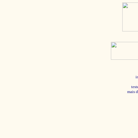
i
tes
mais d