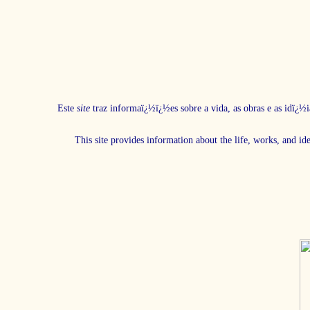
Este
site
traz informaï¿½ï¿½es sobre a vida, as obras e as idï¿½i
This site provides information about the life, works, and id