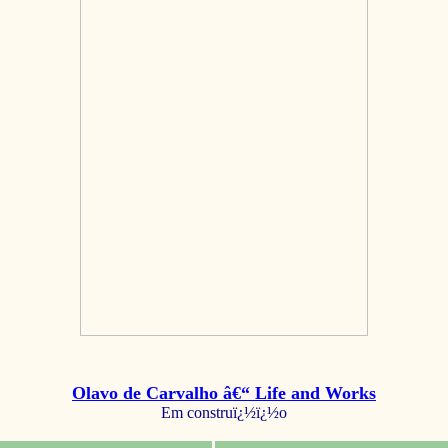
Olavo de Carvalho â€“ Life and Works
Em construï¿½ï¿½o