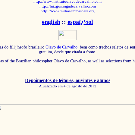
http://www.institutoolavodecarvalho.com
http://luizgonzagadecarvalho.com
http://www.midiasemmascara.org
english
::
espaï¿½ol
as do filï¿½sofo brasileiro
Olavo de Carvalho
, bem como trechos seletos de seu
gratuita, desde que citada a fonte.
eas of the Brazilian philosopher Olavo de Carvalho, as well as selections from 
Depoimentos de leitores, ouvintes e alunos
Atualizado em 4 de agosto de 2012