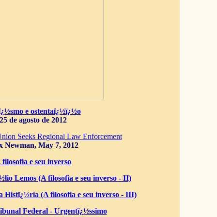
ï¿½smo e ostentaï¿½ï¿½o
25 de agosto de 2012
Union Seeks Regional Law Enforcement
x Newman, May 7, 2012
 filosofia e seu inverso
lio Lemos (A filosofia e seu inverso - II)
 Histï¿½ria (A filosofia e seu inverso - III)
bunal Federal - Urgentï¿½ssimo