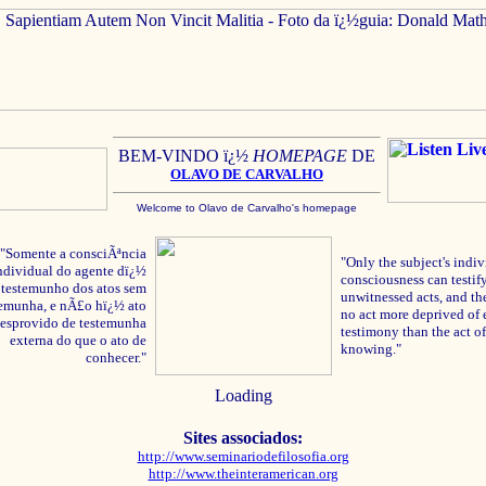
BEM-VINDO ï¿½
HOMEPAGE
DE
OLAVO
DE C
ARVALHO
Welcome to Olavo de Carvalho's homepage
"Somente a consciÃªncia
"Only the subject's indiv
ndividual do agente dï¿½
consciousness can testify
testemunho dos atos sem
unwitnessed acts, and the
temunha, e nÃ£o hï¿½ ato
no act more deprived of 
esprovido de testemunha
testimony than the act of
externa do que o ato de
knowing."
conhecer."
Loading
Sites associados:
http://www.seminariodefilosofia.org
http://www.theinteramerican.org