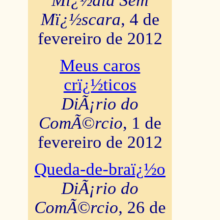
Mï¿½dia Sem
Mï¿½scara
, 4 de
fevereiro de 2012
Meus caros
crï¿½ticos
DiÃ¡rio do
ComÃ©rcio
, 1 de
fevereiro de 2012
Queda-de-braï¿½o
DiÃ¡rio do
ComÃ©rcio
, 26 de