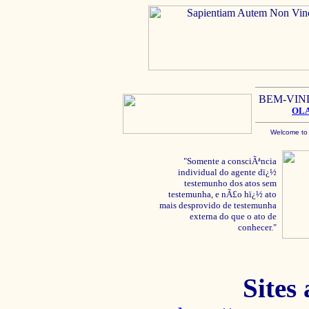
BEM-VIN
OL
Welcome to
"Somente a consciÃªncia
individual do agente dï¿½
testemunho dos atos sem
testemunha, e nÃ£o hï¿½ ato
mais desprovido de testemunha
externa do que o ato de
conhecer."
Sites