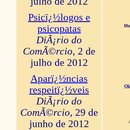
julho de 2012
Psicï¿½logos e
psicopatas
Mar
DiÃ¡rio do
ComÃ©rcio
, 2 de
julho de 2012
Aparï¿½ncias
Ol
respeitï¿½veis
DiÃ¡rio do
ComÃ©rcio
, 29 de
junho de 2012