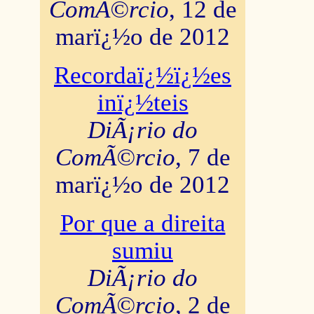
ComÃ©rcio
, 12 de
marï¿½o de 2012
Recordaï¿½ï¿½es
inï¿½teis
DiÃ¡rio do
ComÃ©rcio
, 7 de
marï¿½o de 2012
Por que a direita
sumiu
DiÃ¡rio do
ComÃ©rcio
, 2 de