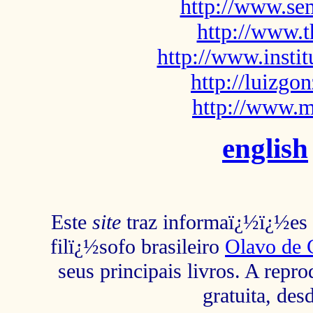
http://www.sem
http://www.t
http://www.insti
http://luizg
http://www.m
english
Este
site
traz informaï¿½ï¿½es s
filï¿½sofo brasileiro
Olavo de 
seus principais livros. A repr
gratuita, des