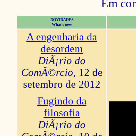
Em con
NOVIDADES
What's new
A engenharia da
desordem
DiÃ¡rio do
ComÃ©rcio
, 12 de
setembro de 2012
Fugindo da
filosofia
DiÃ¡rio do