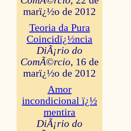
ComÃ©rcio
, 22 de
marï¿½o de 2012
Teoria da Pura
Coincidï¿½ncia
DiÃ¡rio do
ComÃ©rcio
, 16 de
marï¿½o de 2012
Amor
incondicional ï¿½
mentira
DiÃ¡rio do