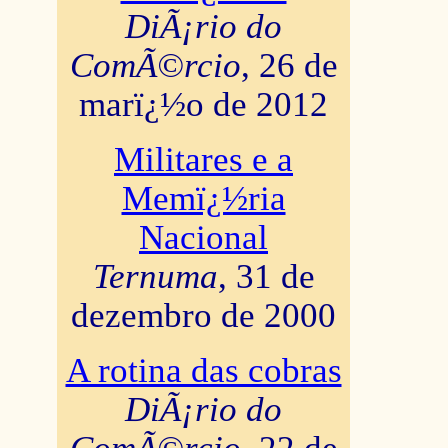
DiÃ¡rio do
ComÃ©rcio
, 26 de
marï¿½o de 2012
Militares e a
Memï¿½ria
Nacional
Ternuma
, 31 de
dezembro de 2000
A rotina das cobras
DiÃ¡rio do