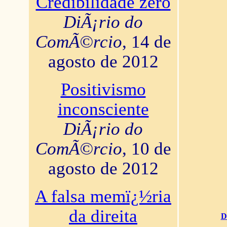
Credibilidade zero
DiÃ¡rio do
ComÃ©rcio
, 14 de
agosto de 2012
Positivismo
inconsciente
DiÃ¡rio do
ComÃ©rcio
, 10 de
agosto de 2012
A falsa memï¿½ria
da direita
D