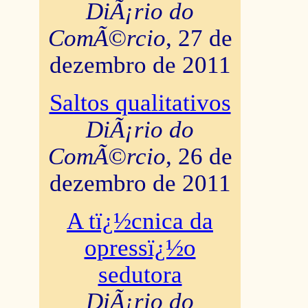
DiÃ¡rio do
ComÃ©rcio
, 27 de
dezembro de 2011
Saltos qualitativos
DiÃ¡rio do
ComÃ©rcio
, 26 de
dezembro de 2011
A tï¿½cnica da
opressï¿½o
sedutora
DiÃ¡rio do