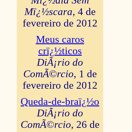
Mï¿½dia Sem
Mï¿½scara
, 4 de
fevereiro de 2012
Meus caros
crï¿½ticos
DiÃ¡rio do
ComÃ©rcio
, 1 de
fevereiro de 2012
Queda-de-braï¿½o
DiÃ¡rio do
ComÃ©rcio
, 26 de