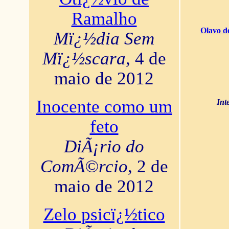
Ramalho
Olavo d
Mï¿½dia Sem
Mï¿½scara
, 4 de
maio de 2012
Inocente como um
Int
feto
DiÃ¡rio do
ComÃ©rcio
, 2 de
maio de 2012
Zelo psicï¿½tico