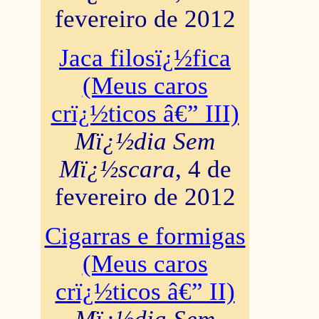
fevereiro de 2012
Jaca filosï¿½fica
(Meus caros
crï¿½ticos â€” III)
Mï¿½dia Sem
Mï¿½scara
, 4 de
fevereiro de 2012
Cigarras e formigas
(Meus caros
crï¿½ticos â€” II)