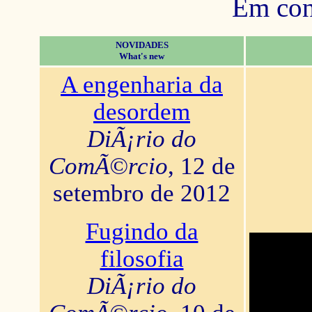
Em con
NOVIDADES
What's new
A engenharia da
desordem
DiÃ¡rio do
ComÃ©rcio
, 12 de
setembro de 2012
Fugindo da
filosofia
DiÃ¡rio do