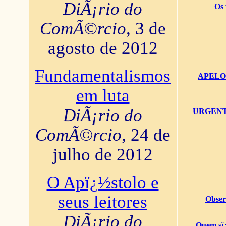
DiÃ¡rio do
Os 
ComÃ©rcio
, 3 de
agosto de 2012
Fundamentalismos
APELO U
em luta
DiÃ¡rio do
URGENTï¿
ComÃ©rcio
, 24 de
julho de 2012
O Apï¿½stolo e
seus leitores
Obser
DiÃ¡rio do
Quem sï¿