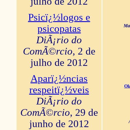
julho de 2012
Psicï¿½logos e
psicopatas
Mar
DiÃ¡rio do
ComÃ©rcio
, 2 de
julho de 2012
Aparï¿½ncias
Ol
respeitï¿½veis
DiÃ¡rio do
ComÃ©rcio
, 29 de
junho de 2012