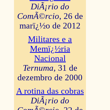
DiÃ¡rio do
ComÃ©rcio
, 26 de
marï¿½o de 2012
Militares e a
Memï¿½ria
Nacional
Ternuma
, 31 de
dezembro de 2000
A rotina das cobras
DiÃ¡rio do