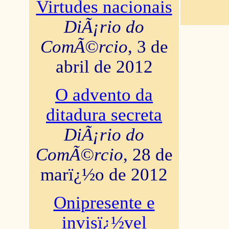
Virtudes nacionais
DiÃ¡rio do
ComÃ©rcio
, 3 de
abril de 2012
O advento da
ditadura secreta
DiÃ¡rio do
ComÃ©rcio
, 28 de
marï¿½o de 2012
Onipresente e
invisï¿½vel