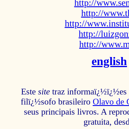
http://www.sem
http://www.t
http://www.insti
http://luizg
http://www.m
english
Este
site
traz informaï¿½ï¿½es s
filï¿½sofo brasileiro
Olavo de 
seus principais livros. A repr
gratuita, des