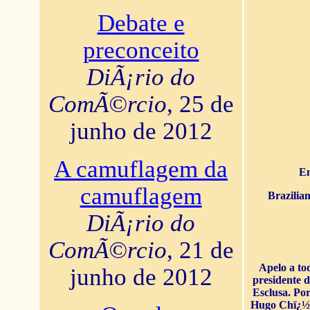
Debate e
preconceito
DiÃ¡rio do
ComÃ©rcio
, 25 de
junho de 2012
A camuflagem da
En
camuflagem
Brazilia
DiÃ¡rio do
ComÃ©rcio
, 21 de
Apelo a to
junho de 2012
presidente 
Esclusa. Por
Hugo Chï¿½ve