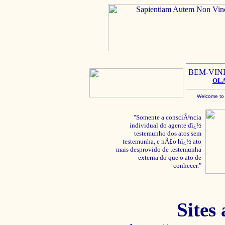
BEM-VIN
OL
Welcome to
"Somente a consciÃªncia
individual do agente dï¿½
testemunho dos atos sem
testemunha, e nÃ£o hï¿½ ato
mais desprovido de testemunha
externa do que o ato de
conhecer."
Sites