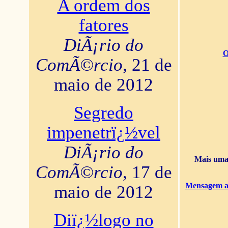
A ordem dos
fatores
DiÃ¡rio do
O
ComÃ©rcio
, 21 de
maio de 2012
Segredo
impenetrï¿½vel
DiÃ¡rio do
Mais uma 
ComÃ©rcio
, 17 de
Mensagem ao
maio de 2012
Diï¿½logo no