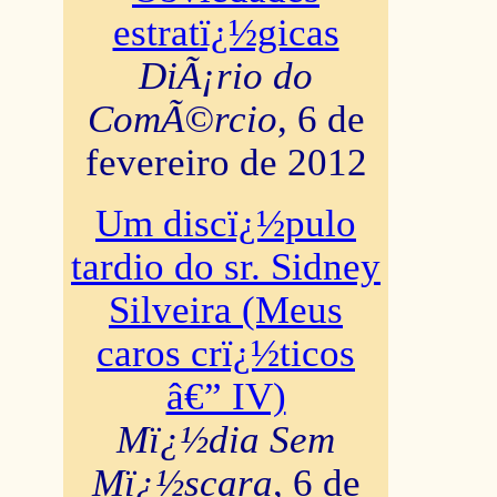
estratï¿½gicas
DiÃ¡rio do
ComÃ©rcio
, 6 de
fevereiro de 2012
Um discï¿½pulo
tardio do sr. Sidney
Silveira (Meus
caros crï¿½ticos
â€” IV)
Mï¿½dia Sem
Mï¿½scara
, 6 de