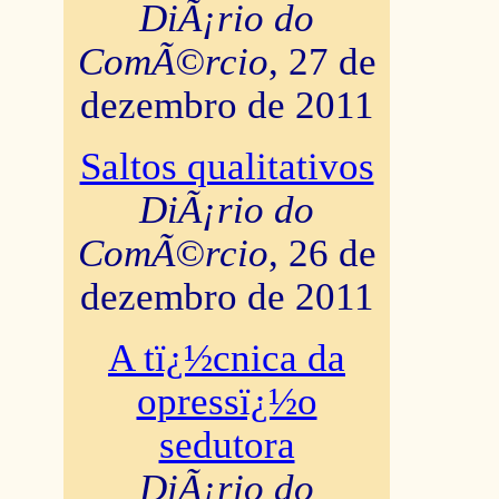
DiÃ¡rio do
ComÃ©rcio
, 27 de
dezembro de 2011
Saltos qualitativos
DiÃ¡rio do
ComÃ©rcio
, 26 de
dezembro de 2011
A tï¿½cnica da
opressï¿½o
sedutora
DiÃ¡rio do