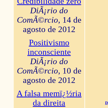
Credibilidade zero
DiÃ¡rio do
ComÃ©rcio
, 14 de
agosto de 2012
Positivismo
inconsciente
DiÃ¡rio do
ComÃ©rcio
, 10 de
agosto de 2012
A falsa memï¿½ria
da direita
D