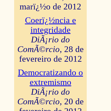
marï¿½o de 2012
Coerï¿½ncia e
integridade
DiÃ¡rio do
ComÃ©rcio
, 28 de
fevereiro de 2012
Democratizando o
extremismo
DiÃ¡rio do
ComÃ©rcio
, 20 de