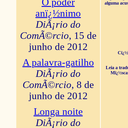
O poder
alguma acus
anï¿½nimo
DiÃ¡rio do
ComÃ©rcio
, 15 de
junho de 2012
Cï¿½
A palavra-gatilho
Leia a tra
DiÃ¡rio do
Mï¿½sca
ComÃ©rcio
, 8 de
junho de 2012
Longa noite
DiÃ¡rio do