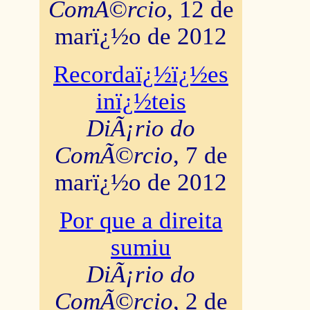
ComÃ©rcio
, 12 de
marï¿½o de 2012
Recordaï¿½ï¿½es
inï¿½teis
DiÃ¡rio do
ComÃ©rcio
, 7 de
marï¿½o de 2012
Por que a direita
sumiu
DiÃ¡rio do
ComÃ©rcio
, 2 de