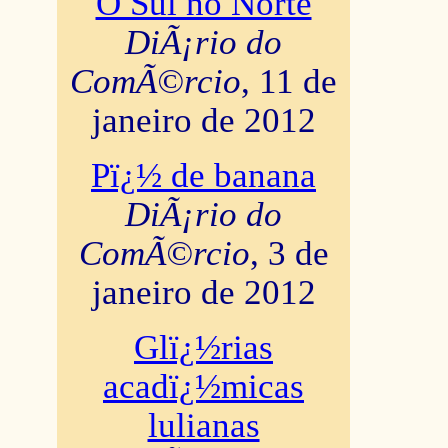
O Sul no Norte
DiÃ¡rio do
ComÃ©rcio
, 11 de
janeiro de 2012
Pï¿½ de banana
DiÃ¡rio do
ComÃ©rcio
, 3 de
janeiro de 2012
Glï¿½rias
acadï¿½micas
lulianas