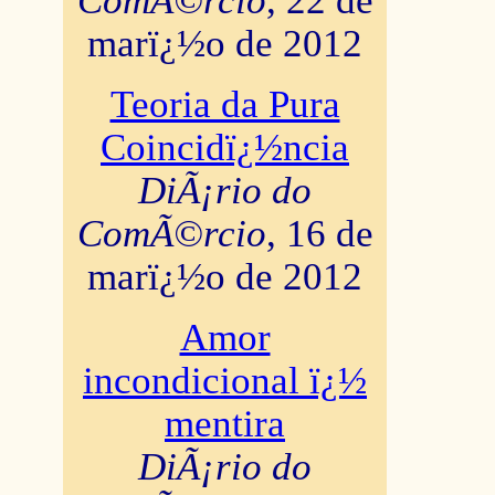
ComÃ©rcio
, 22 de
marï¿½o de 2012
Teoria da Pura
Coincidï¿½ncia
DiÃ¡rio do
ComÃ©rcio
, 16 de
marï¿½o de 2012
Amor
incondicional ï¿½
mentira
DiÃ¡rio do