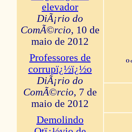
elevador
DiÃ¡rio do
ComÃ©rcio
, 10 de
maio de 2012
Professores de
O 
corrupï¿½ï¿½o
DiÃ¡rio do
ComÃ©rcio
, 7 de
maio de 2012
Demolindo
Otï¿½vio de