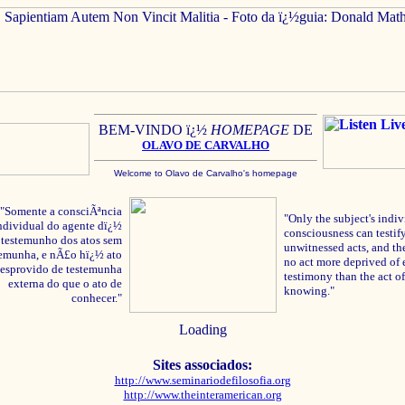
BEM-VINDO ï¿½
HOMEPAGE
DE
OLAVO
DE C
ARVALHO
Welcome to Olavo de Carvalho's homepage
"Somente a consciÃªncia
"Only the subject's indiv
ndividual do agente dï¿½
consciousness can testify
testemunho dos atos sem
unwitnessed acts, and the
temunha, e nÃ£o hï¿½ ato
no act more deprived of 
esprovido de testemunha
testimony than the act of
externa do que o ato de
knowing."
conhecer."
Loading
Sites associados:
http://www.seminariodefilosofia.org
http://www.theinteramerican.org