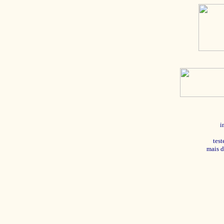
i
tes
mais d