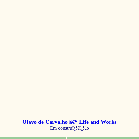
Olavo de Carvalho â€“ Life and Works
Em construï¿½ï¿½o