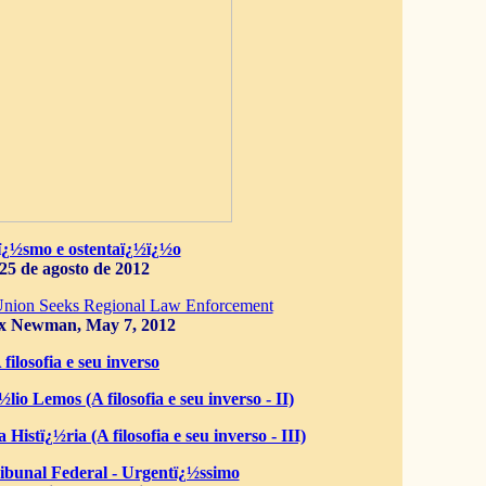
ï¿½smo e ostentaï¿½ï¿½o
25 de agosto de 2012
Union Seeks Regional Law Enforcement
x Newman, May 7, 2012
 filosofia e seu inverso
lio Lemos (A filosofia e seu inverso - II)
 Histï¿½ria (A filosofia e seu inverso - III)
bunal Federal - Urgentï¿½ssimo