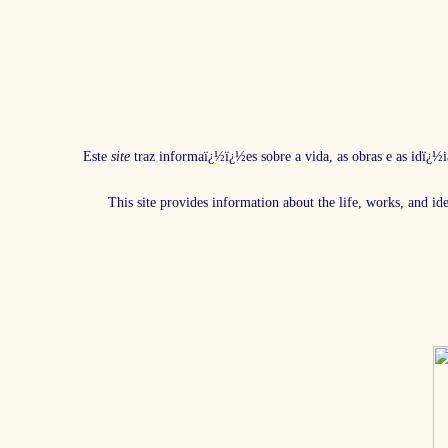
Este
site
traz informaï¿½ï¿½es sobre a vida, as obras e as idï¿½i
This site provides information about the life, works, and id