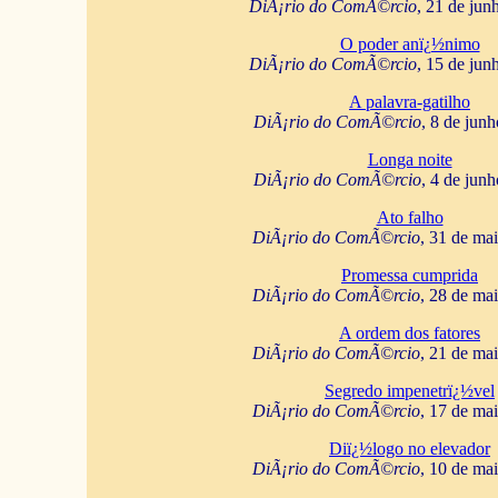
DiÃ¡rio do ComÃ©rcio
, 21 de jun
O poder anï¿½nimo
DiÃ¡rio do ComÃ©rcio
, 15 de jun
A palavra-gatilho
DiÃ¡rio do ComÃ©rcio
, 8 de jun
Longa noite
DiÃ¡rio do ComÃ©rcio
, 4 de jun
Ato falho
DiÃ¡rio do ComÃ©rcio
, 31 de ma
Promessa cumprida
DiÃ¡rio do ComÃ©rcio
, 28 de ma
A ordem dos fatores
DiÃ¡rio do ComÃ©rcio
, 21 de ma
Segredo impenetrï¿½vel
DiÃ¡rio do ComÃ©rcio
, 17 de ma
Diï¿½logo no elevador
DiÃ¡rio do ComÃ©rcio
, 10 de ma