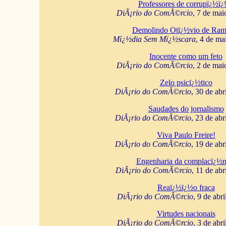
Professores de corrupï¿½ï
DiÃ¡rio do ComÃ©rcio
, 7 de mai
Demolindo Otï¿½vio de Ram
Mï¿½dia Sem Mï¿½scara
, 4 de ma
Inocente como um feto
DiÃ¡rio do ComÃ©rcio
, 2 de mai
Zelo psicï¿½tico
DiÃ¡rio do ComÃ©rcio
, 30 de abr
Saudades do jornalismo
DiÃ¡rio do ComÃ©rcio
, 23 de abr
Viva Paulo Freire!
DiÃ¡rio do ComÃ©rcio
, 19 de abr
Engenharia da complacï¿½n
DiÃ¡rio do ComÃ©rcio
, 11 de abr
Reaï¿½ï¿½o fraca
DiÃ¡rio do ComÃ©rcio
, 9 de abr
Virtudes nacionais
DiÃ¡rio do ComÃ©rcio
, 3 de abr