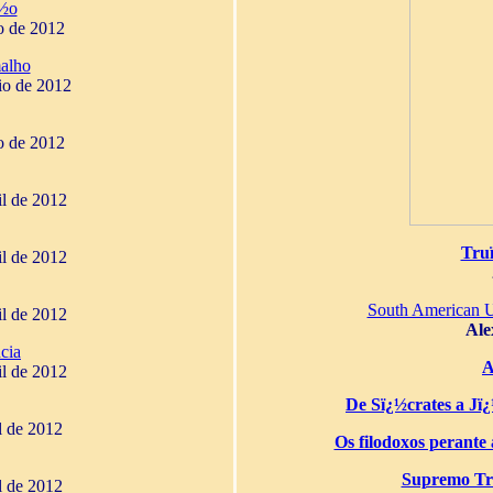
¿½o
o de 2012
alho
io de 2012
o de 2012
il de 2012
Tru
il de 2012
South American 
il de 2012
Ale
cia
A
il de 2012
De Sï¿½crates a Jï¿½
il de 2012
Os filodoxos perante a
Supremo Tri
il de 2012