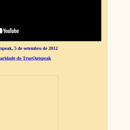
speak, 5 de setembro de 2012
aridade do TrueOutspeak