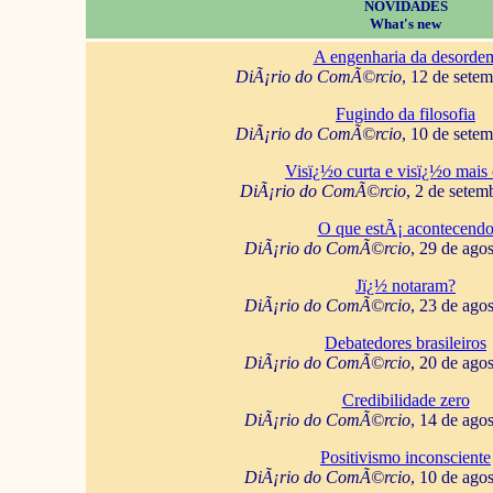
NOVIDADES
What's new
A engenharia da desorde
DiÃ¡rio do ComÃ©rcio
, 12 de sete
Fugindo da filosofia
DiÃ¡rio do ComÃ©rcio
, 10 de sete
Visï¿½o curta e visï¿½o mais 
DiÃ¡rio do ComÃ©rcio
, 2 de setem
O que estÃ¡ acontecend
DiÃ¡rio do ComÃ©rcio
, 29 de ago
Jï¿½ notaram?
DiÃ¡rio do ComÃ©rcio
, 23 de ago
Debatedores brasileiros
DiÃ¡rio do ComÃ©rcio
, 20 de ago
Credibilidade zero
DiÃ¡rio do ComÃ©rcio
, 14 de ago
Positivismo inconsciente
DiÃ¡rio do ComÃ©rcio
, 10 de ago