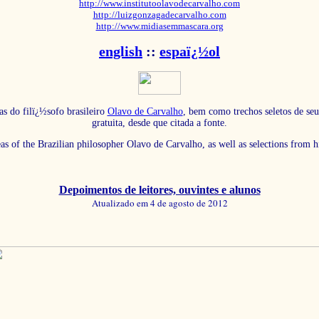
http://www.institutoolavodecarvalho.com
http://luizgonzagadecarvalho.com
http://www.midiasemmascara.org
english
::
espaï¿½ol
as do filï¿½sofo brasileiro
Olavo de Carvalho
, bem como trechos seletos de seu
gratuita, desde que citada a fonte.
eas of the Brazilian philosopher Olavo de Carvalho, as well as selections from 
Depoimentos de leitores, ouvintes e alunos
Atualizado em 4 de agosto de 2012