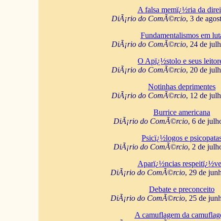
A falsa memï¿½ria da direi
DiÃ¡rio do ComÃ©rcio
, 3 de agos
Fundamentalismos em lut
DiÃ¡rio do ComÃ©rcio
, 24 de jul
O Apï¿½stolo e seus leitor
DiÃ¡rio do ComÃ©rcio
, 20 de jul
Notinhas deprimentes
DiÃ¡rio do ComÃ©rcio
, 12 de jul
Burrice americana
DiÃ¡rio do ComÃ©rcio
, 6 de jul
Psicï¿½logos e psicopata
DiÃ¡rio do ComÃ©rcio
, 2 de jul
Aparï¿½ncias respeitï¿½ve
DiÃ¡rio do ComÃ©rcio
, 29 de jun
Debate e preconceito
DiÃ¡rio do ComÃ©rcio
, 25 de jun
A camuflagem da camufla