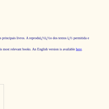
s principais livros. A reproduï¿½ï¿½o dos textos ï¿½ permitida e
his most relevant books. An English version is available
here
.