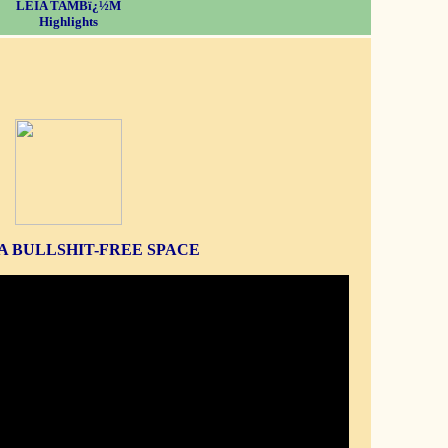
LEIA TAMBï¿½M
Highlights
S A BULLSHIT-FREE SPACE