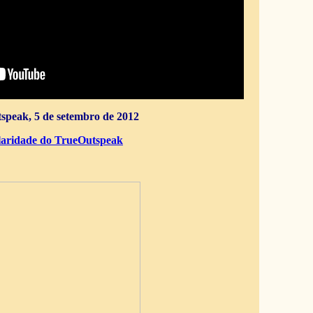
speak, 5 de setembro de 2012
aridade do TrueOutspeak