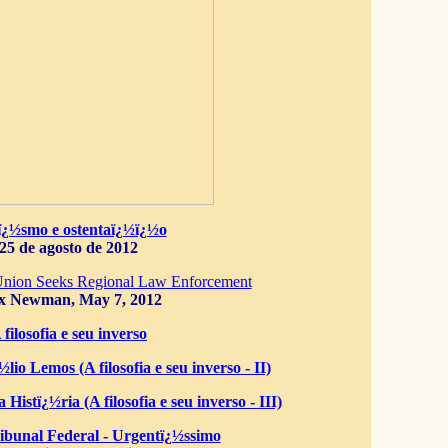
ï¿½smo e ostentaï¿½ï¿½o
25 de agosto de 2012
Union Seeks Regional Law Enforcement
x Newman, May 7, 2012
 filosofia e seu inverso
lio Lemos (A filosofia e seu inverso - II)
 Histï¿½ria (A filosofia e seu inverso - III)
bunal Federal - Urgentï¿½ssimo