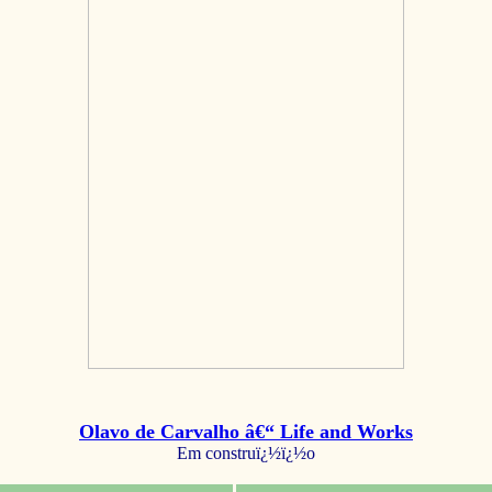
Olavo de Carvalho â€“ Life and Works
Em construï¿½ï¿½o