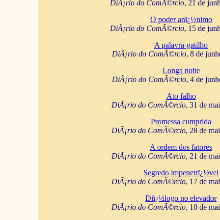
DiÃ¡rio do ComÃ©rcio
, 21 de jun
O poder anï¿½nimo
DiÃ¡rio do ComÃ©rcio
, 15 de jun
A palavra-gatilho
DiÃ¡rio do ComÃ©rcio
, 8 de jun
Longa noite
DiÃ¡rio do ComÃ©rcio
, 4 de jun
Ato falho
DiÃ¡rio do ComÃ©rcio
, 31 de ma
Promessa cumprida
DiÃ¡rio do ComÃ©rcio
, 28 de ma
A ordem dos fatores
DiÃ¡rio do ComÃ©rcio
, 21 de ma
Segredo impenetrï¿½vel
DiÃ¡rio do ComÃ©rcio
, 17 de ma
Diï¿½logo no elevador
DiÃ¡rio do ComÃ©rcio
, 10 de ma