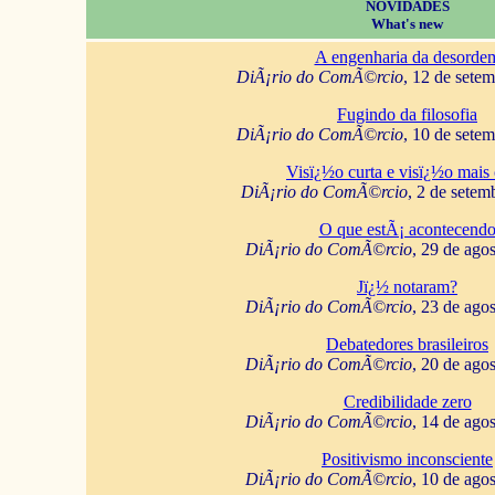
NOVIDADES
What's new
A engenharia da desorde
DiÃ¡rio do ComÃ©rcio
, 12 de sete
Fugindo da filosofia
DiÃ¡rio do ComÃ©rcio
, 10 de sete
Visï¿½o curta e visï¿½o mais 
DiÃ¡rio do ComÃ©rcio
, 2 de setem
O que estÃ¡ acontecend
DiÃ¡rio do ComÃ©rcio
, 29 de ago
Jï¿½ notaram?
DiÃ¡rio do ComÃ©rcio
, 23 de ago
Debatedores brasileiros
DiÃ¡rio do ComÃ©rcio
, 20 de ago
Credibilidade zero
DiÃ¡rio do ComÃ©rcio
, 14 de ago
Positivismo inconsciente
DiÃ¡rio do ComÃ©rcio
, 10 de ago