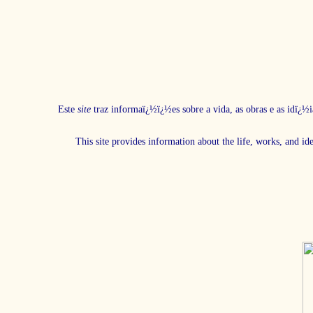
Este
site
traz informaï¿½ï¿½es sobre a vida, as obras e as idï¿½i
This site provides information about the life, works, and id