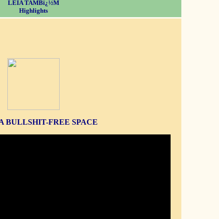
LEIA TAMBï¿½M
Highlights
S A BULLSHIT-FREE SPACE