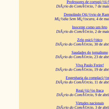
Professores de corrupï¿½ï
DiÃ¡rio do ComÃ©rcio
, 7 de mai
Demolindo Otï¿½vio de Ram
Mï¿½dia Sem Mï¿½scara
, 4 de ma
Inocente como um feto
DiÃ¡rio do ComÃ©rcio
, 2 de mai
Zelo psicï¿½tico
DiÃ¡rio do ComÃ©rcio
, 30 de abr
Saudades do jornalismo
DiÃ¡rio do ComÃ©rcio
, 23 de abr
Viva Paulo Freire!
DiÃ¡rio do ComÃ©rcio
, 19 de abr
Engenharia da complacï¿½n
DiÃ¡rio do ComÃ©rcio
, 11 de abr
Reaï¿½ï¿½o fraca
DiÃ¡rio do ComÃ©rcio
, 9 de abr
Virtudes nacionais
DiÃ¡rio do ComÃ©rcio
, 3 de abr