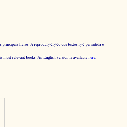
s principais livros. A reproduï¿½ï¿½o dos textos ï¿½ permitida e
his most relevant books. An English version is available
here
.