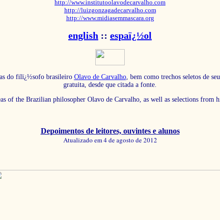
http://www.institutoolavodecarvalho.com
http://luizgonzagadecarvalho.com
http://www.midiasemmascara.org
english
::
espaï¿½ol
as do filï¿½sofo brasileiro
Olavo de Carvalho
, bem como trechos seletos de seu
gratuita, desde que citada a fonte.
eas of the Brazilian philosopher Olavo de Carvalho, as well as selections from 
Depoimentos de leitores, ouvintes e alunos
Atualizado em 4 de agosto de 2012