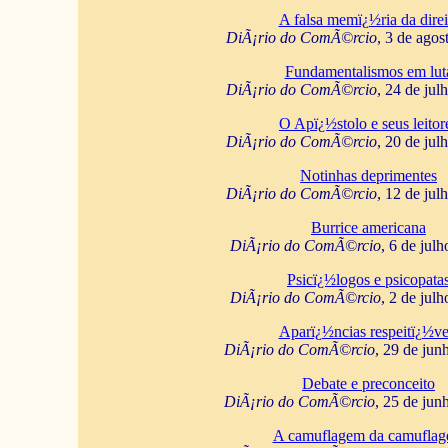
A falsa memï¿½ria da direi
DiÃ¡rio do ComÃ©rcio
, 3 de agos
Fundamentalismos em lut
DiÃ¡rio do ComÃ©rcio
, 24 de jul
O Apï¿½stolo e seus leitor
DiÃ¡rio do ComÃ©rcio
, 20 de jul
Notinhas deprimentes
DiÃ¡rio do ComÃ©rcio
, 12 de jul
Burrice americana
DiÃ¡rio do ComÃ©rcio
, 6 de jul
Psicï¿½logos e psicopata
DiÃ¡rio do ComÃ©rcio
, 2 de jul
Aparï¿½ncias respeitï¿½ve
DiÃ¡rio do ComÃ©rcio
, 29 de jun
Debate e preconceito
DiÃ¡rio do ComÃ©rcio
, 25 de jun
A camuflagem da camufla