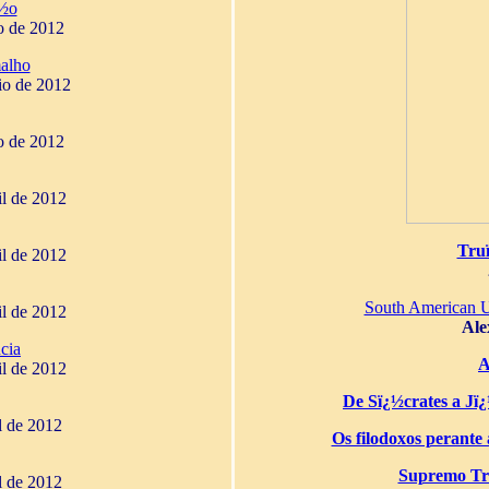
¿½o
o de 2012
alho
io de 2012
o de 2012
il de 2012
Tru
il de 2012
South American 
il de 2012
Ale
cia
A
il de 2012
De Sï¿½crates a Jï¿½
il de 2012
Os filodoxos perante a
Supremo Tri
il de 2012