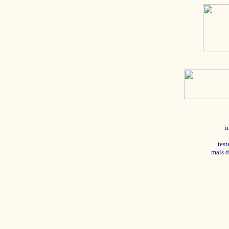
i
tes
mais d