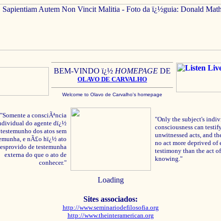
BEM-VINDO ï¿½
HOMEPAGE
DE
OLAVO
DE C
ARVALHO
Welcome to Olavo de Carvalho's homepage
"Somente a consciÃªncia
"Only the subject's indiv
ndividual do agente dï¿½
consciousness can testify
testemunho dos atos sem
unwitnessed acts, and the
temunha, e nÃ£o hï¿½ ato
no act more deprived of 
esprovido de testemunha
testimony than the act of
externa do que o ato de
knowing."
conhecer."
Loading
Sites associados:
http://www.seminariodefilosofia.org
http://www.theinteramerican.org