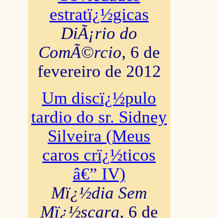
estratï¿½gicas
DiÃ¡rio do
ComÃ©rcio
, 6 de
fevereiro de 2012
Um discï¿½pulo
tardio do sr. Sidney
Silveira (Meus
caros crï¿½ticos
â€” IV)
Mï¿½dia Sem
Mï¿½scara
, 6 de