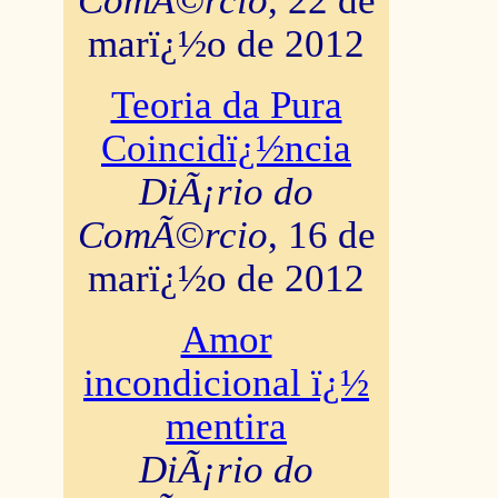
ComÃ©rcio
, 22 de
marï¿½o de 2012
Teoria da Pura
Coincidï¿½ncia
DiÃ¡rio do
ComÃ©rcio
, 16 de
marï¿½o de 2012
Amor
incondicional ï¿½
mentira
DiÃ¡rio do