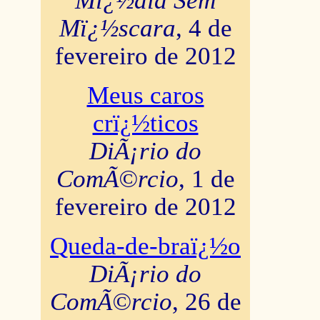
Mï¿½dia Sem
Mï¿½scara
, 4 de
fevereiro de 2012
Meus caros
crï¿½ticos
DiÃ¡rio do
ComÃ©rcio
, 1 de
fevereiro de 2012
Queda-de-braï¿½o
DiÃ¡rio do
ComÃ©rcio
, 26 de