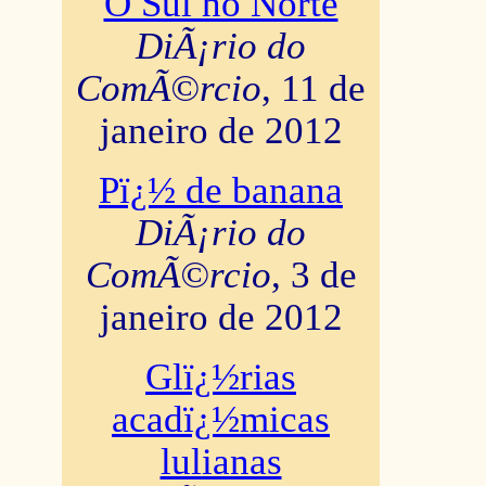
O Sul no Norte
DiÃ¡rio do
ComÃ©rcio
, 11 de
janeiro de 2012
Pï¿½ de banana
DiÃ¡rio do
ComÃ©rcio
, 3 de
janeiro de 2012
Glï¿½rias
acadï¿½micas
lulianas