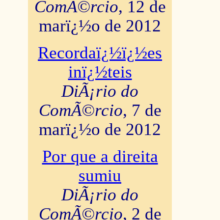
ComÃ©rcio
, 12 de
marï¿½o de 2012
Recordaï¿½ï¿½es
inï¿½teis
DiÃ¡rio do
ComÃ©rcio
, 7 de
marï¿½o de 2012
Por que a direita
sumiu
DiÃ¡rio do
ComÃ©rcio
, 2 de