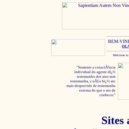
BEM-VIN
OL
Welcome to
"Somente a consciÃªncia
individual do agente dï¿½
testemunho dos atos sem
testemunha, e nÃ£o hï¿½ ato
mais desprovido de testemunha
externa do que o ato de
conhecer."
Sites