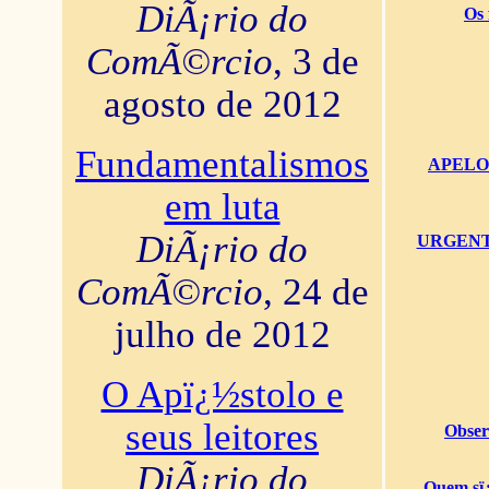
DiÃ¡rio do
Os 
ComÃ©rcio
, 3 de
agosto de 2012
Fundamentalismos
APELO U
em luta
DiÃ¡rio do
URGENTï¿
ComÃ©rcio
, 24 de
julho de 2012
O Apï¿½stolo e
seus leitores
Obser
DiÃ¡rio do
Quem sï¿