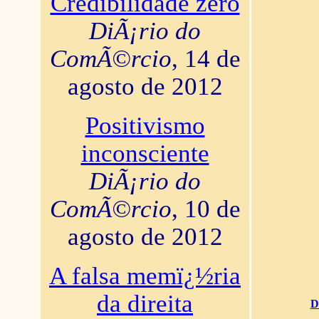
Credibilidade zero
DiÃ¡rio do
ComÃ©rcio
, 14 de
agosto de 2012
Positivismo
inconsciente
DiÃ¡rio do
ComÃ©rcio
, 10 de
agosto de 2012
A falsa memï¿½ria
da direita
D