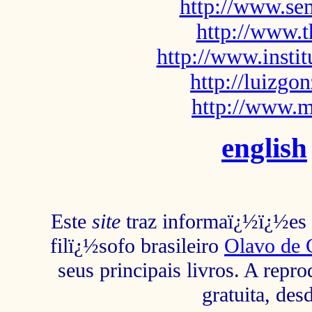
http://www.sem
http://www.t
http://www.insti
http://luizg
http://www.m
english
Este
site
traz informaï¿½ï¿½es s
filï¿½sofo brasileiro
Olavo de 
seus principais livros. A repr
gratuita, des