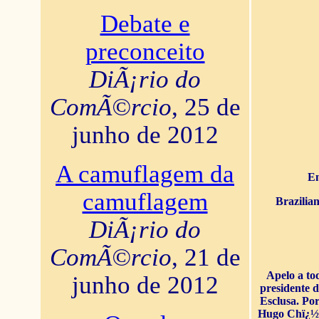
Debate e
preconceito
DiÃ¡rio do
ComÃ©rcio
, 25 de
junho de 2012
A camuflagem da
En
camuflagem
Brazilia
DiÃ¡rio do
ComÃ©rcio
, 21 de
Apelo a to
junho de 2012
presidente 
Esclusa. Por
Hugo Chï¿½ve