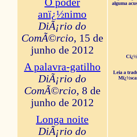
O poder
alguma acus
anï¿½nimo
DiÃ¡rio do
ComÃ©rcio
, 15 de
junho de 2012
Cï¿½
A palavra-gatilho
Leia a tra
DiÃ¡rio do
Mï¿½sca
ComÃ©rcio
, 8 de
junho de 2012
Longa noite
DiÃ¡rio do