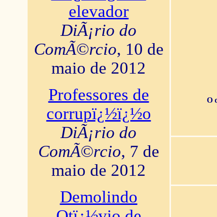
elevador
DiÃ¡rio do
ComÃ©rcio
, 10 de
maio de 2012
Professores de
O 
corrupï¿½ï¿½o
DiÃ¡rio do
ComÃ©rcio
, 7 de
maio de 2012
Demolindo
Otï¿½vio de