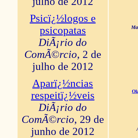
julho de 2012
Psicï¿½logos e
psicopatas
Mar
DiÃ¡rio do
ComÃ©rcio
, 2 de
julho de 2012
Aparï¿½ncias
Ol
respeitï¿½veis
DiÃ¡rio do
ComÃ©rcio
, 29 de
junho de 2012