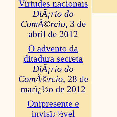
Virtudes nacionais
DiÃ¡rio do
ComÃ©rcio
, 3 de
abril de 2012
O advento da
ditadura secreta
DiÃ¡rio do
ComÃ©rcio
, 28 de
marï¿½o de 2012
Onipresente e
invisï¿½vel