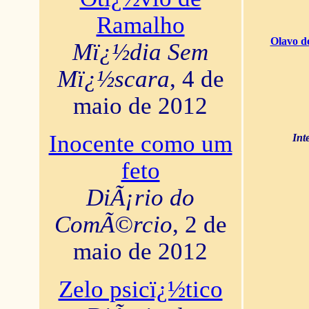
Ramalho
Olavo d
Mï¿½dia Sem
Mï¿½scara
, 4 de
maio de 2012
Inocente como um
Int
feto
DiÃ¡rio do
ComÃ©rcio
, 2 de
maio de 2012
Zelo psicï¿½tico