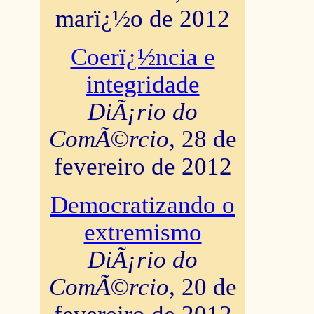
marï¿½o de 2012
Coerï¿½ncia e
integridade
DiÃ¡rio do
ComÃ©rcio
, 28 de
fevereiro de 2012
Democratizando o
extremismo
DiÃ¡rio do
ComÃ©rcio
, 20 de