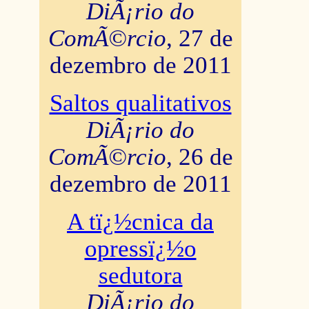
DiÃ¡rio do
ComÃ©rcio
, 27 de
dezembro de 2011
Saltos qualitativos
DiÃ¡rio do
ComÃ©rcio
, 26 de
dezembro de 2011
A tï¿½cnica da
opressï¿½o
sedutora
DiÃ¡rio do