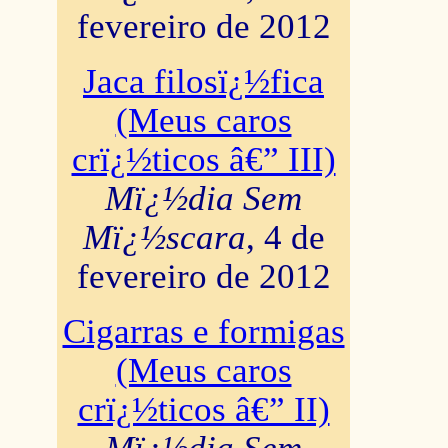
fevereiro de 2012
Jaca filosï¿½fica
(Meus caros
crï¿½ticos â€” III)
Mï¿½dia Sem
Mï¿½scara
, 4 de
fevereiro de 2012
Cigarras e formigas
(Meus caros
crï¿½ticos â€” II)