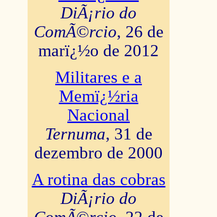
DiÃ¡rio do
ComÃ©rcio
, 26 de
marï¿½o de 2012
Militares e a
Memï¿½ria
Nacional
Ternuma
, 31 de
dezembro de 2000
A rotina das cobras
DiÃ¡rio do