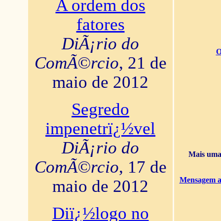
A ordem dos
fatores
DiÃ¡rio do
O
ComÃ©rcio
, 21 de
maio de 2012
Segredo
impenetrï¿½vel
DiÃ¡rio do
Mais uma 
ComÃ©rcio
, 17 de
Mensagem ao
maio de 2012
Diï¿½logo no