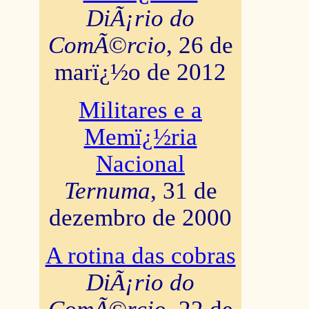
DiÃ¡rio do
ComÃ©rcio
, 26 de
marï¿½o de 2012
Militares e a
Memï¿½ria
Nacional
Ternuma
, 31 de
dezembro de 2000
A rotina das cobras
DiÃ¡rio do