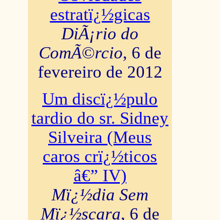
estratï¿½gicas
DiÃ¡rio do
ComÃ©rcio
, 6 de
fevereiro de 2012
Um discï¿½pulo
tardio do sr. Sidney
Silveira (Meus
caros crï¿½ticos
â€” IV)
Mï¿½dia Sem
Mï¿½scara
, 6 de