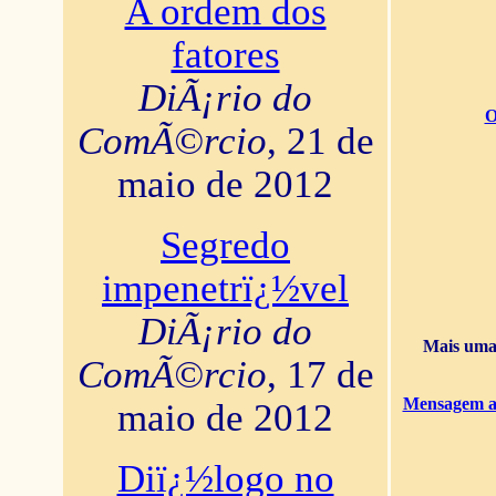
A ordem dos
fatores
DiÃ¡rio do
O
ComÃ©rcio
, 21 de
maio de 2012
Segredo
impenetrï¿½vel
DiÃ¡rio do
Mais uma 
ComÃ©rcio
, 17 de
Mensagem ao
maio de 2012
Diï¿½logo no