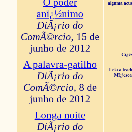
O poder
alguma acus
anï¿½nimo
DiÃ¡rio do
ComÃ©rcio
, 15 de
junho de 2012
Cï¿½
A palavra-gatilho
Leia a tra
DiÃ¡rio do
Mï¿½sca
ComÃ©rcio
, 8 de
junho de 2012
Longa noite
DiÃ¡rio do