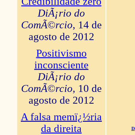
Credibilidade zero
DiÃ¡rio do
ComÃ©rcio
, 14 de
agosto de 2012
Positivismo
inconsciente
DiÃ¡rio do
ComÃ©rcio
, 10 de
agosto de 2012
A falsa memï¿½ria
da direita
D