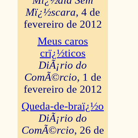
Mï¿½dia Sem
Mï¿½scara
, 4 de
fevereiro de 2012
Meus caros
crï¿½ticos
DiÃ¡rio do
ComÃ©rcio
, 1 de
fevereiro de 2012
Queda-de-braï¿½o
DiÃ¡rio do
ComÃ©rcio
, 26 de