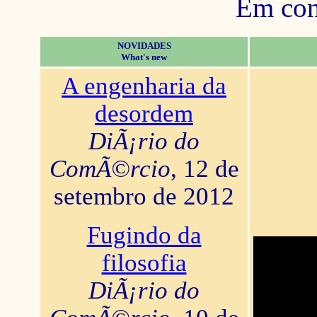
Em con
NOVIDADES
What's new
A engenharia da
desordem
DiÃ¡rio do
ComÃ©rcio
, 12 de
setembro de 2012
Fugindo da
filosofia
DiÃ¡rio do