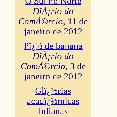
O Sul no Norte
DiÃ¡rio do
ComÃ©rcio
, 11 de
janeiro de 2012
Pï¿½ de banana
DiÃ¡rio do
ComÃ©rcio
, 3 de
janeiro de 2012
Glï¿½rias
acadï¿½micas
lulianas