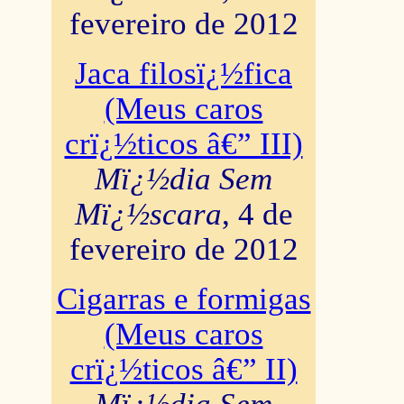
fevereiro de 2012
Jaca filosï¿½fica
(Meus caros
crï¿½ticos â€” III)
Mï¿½dia Sem
Mï¿½scara
, 4 de
fevereiro de 2012
Cigarras e formigas
(Meus caros
crï¿½ticos â€” II)