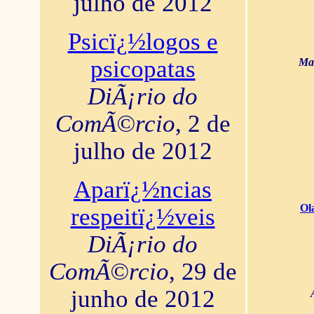
julho de 2012
Psicï¿½logos e
psicopatas
Mar
DiÃ¡rio do
ComÃ©rcio
, 2 de
julho de 2012
Aparï¿½ncias
Ol
respeitï¿½veis
DiÃ¡rio do
ComÃ©rcio
, 29 de
junho de 2012