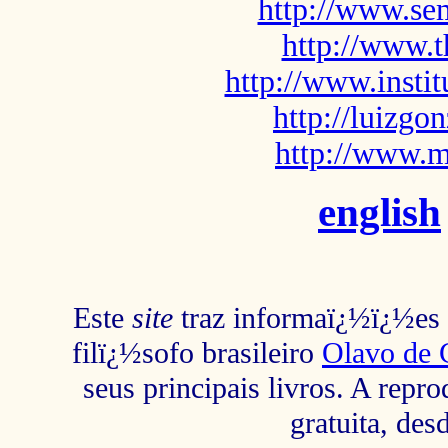
http://www.sem
http://www.t
http://www.insti
http://luizg
http://www.m
english
Este
site
traz informaï¿½ï¿½es s
filï¿½sofo brasileiro
Olavo de 
seus principais livros. A repr
gratuita, des