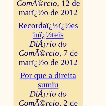
ComÃ©rcio
, 12 de
marï¿½o de 2012
Recordaï¿½ï¿½es
inï¿½teis
DiÃ¡rio do
ComÃ©rcio
, 7 de
marï¿½o de 2012
Por que a direita
sumiu
DiÃ¡rio do
ComÃ©rcio
, 2 de