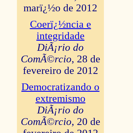
marï¿½o de 2012
Coerï¿½ncia e
integridade
DiÃ¡rio do
ComÃ©rcio
, 28 de
fevereiro de 2012
Democratizando o
extremismo
DiÃ¡rio do
ComÃ©rcio
, 20 de