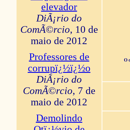
elevador
DiÃ¡rio do
ComÃ©rcio
, 10 de
maio de 2012
Professores de
O 
corrupï¿½ï¿½o
DiÃ¡rio do
ComÃ©rcio
, 7 de
maio de 2012
Demolindo
Otï¿½vio de