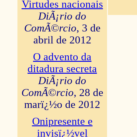
Virtudes nacionais
DiÃ¡rio do
ComÃ©rcio
, 3 de
abril de 2012
O advento da
ditadura secreta
DiÃ¡rio do
ComÃ©rcio
, 28 de
marï¿½o de 2012
Onipresente e
invisï¿½vel