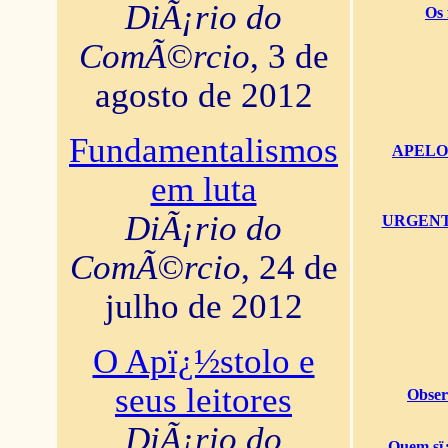
DiÃ¡rio do
Os 
ComÃ©rcio
, 3 de
agosto de 2012
Fundamentalismos
APELO U
em luta
DiÃ¡rio do
URGENTï¿
ComÃ©rcio
, 24 de
julho de 2012
O Apï¿½stolo e
seus leitores
Obser
DiÃ¡rio do
Quem sï¿