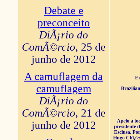
Debate e
preconceito
DiÃ¡rio do
ComÃ©rcio
, 25 de
junho de 2012
A camuflagem da
En
camuflagem
Brazilia
DiÃ¡rio do
ComÃ©rcio
, 21 de
Apelo a to
junho de 2012
presidente 
Esclusa. Por
Hugo Chï¿½ve