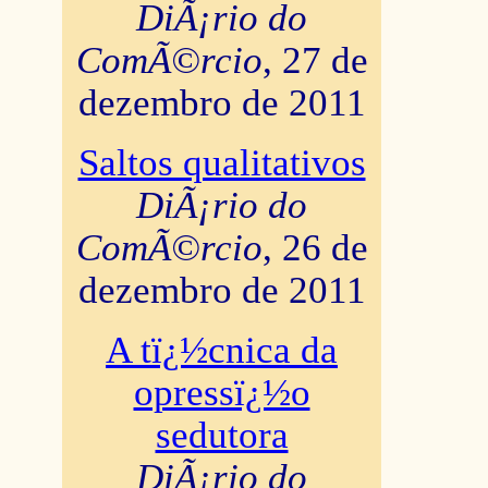
DiÃ¡rio do
ComÃ©rcio
, 27 de
dezembro de 2011
Saltos qualitativos
DiÃ¡rio do
ComÃ©rcio
, 26 de
dezembro de 2011
A tï¿½cnica da
opressï¿½o
sedutora
DiÃ¡rio do