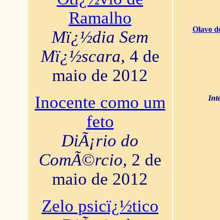
Ramalho
Olavo d
Mï¿½dia Sem
Mï¿½scara
, 4 de
maio de 2012
Inocente como um
Int
feto
DiÃ¡rio do
ComÃ©rcio
, 2 de
maio de 2012
Zelo psicï¿½tico