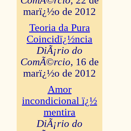
ComÃ©rcio
, 22 de
marï¿½o de 2012
Teoria da Pura
Coincidï¿½ncia
DiÃ¡rio do
ComÃ©rcio
, 16 de
marï¿½o de 2012
Amor
incondicional ï¿½
mentira
DiÃ¡rio do