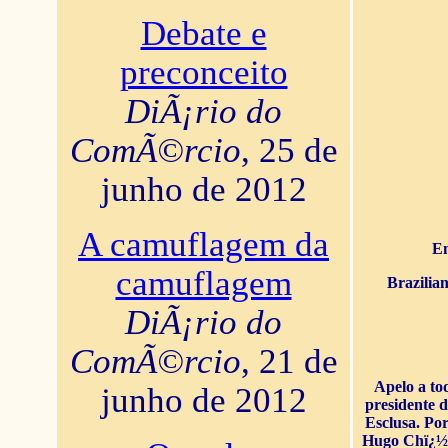
Debate e
preconceito
DiÃ¡rio do
ComÃ©rcio
, 25 de
junho de 2012
A camuflagem da
En
camuflagem
Brazilia
DiÃ¡rio do
ComÃ©rcio
, 21 de
Apelo a to
junho de 2012
presidente 
Esclusa. Por
Hugo Chï¿½ve