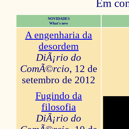
Em con
NOVIDADES
What's new
A engenharia da
desordem
DiÃ¡rio do
ComÃ©rcio
, 12 de
setembro de 2012
Fugindo da
filosofia
DiÃ¡rio do