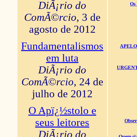
DiÃ¡rio do
Os 
ComÃ©rcio
, 3 de
agosto de 2012
Fundamentalismos
APELO U
em luta
DiÃ¡rio do
URGENTï¿
ComÃ©rcio
, 24 de
julho de 2012
O Apï¿½stolo e
seus leitores
Obser
DiÃ¡rio do
Quem sï¿