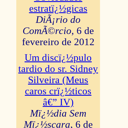
estratï¿½gicas
DiÃ¡rio do
ComÃ©rcio
, 6 de
fevereiro de 2012
Um discï¿½pulo
tardio do sr. Sidney
Silveira (Meus
caros crï¿½ticos
â€” IV)
Mï¿½dia Sem
Mï¿½scara
, 6 de