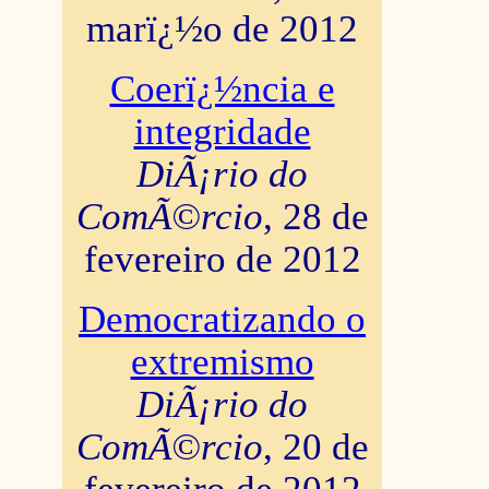
marï¿½o de 2012
Coerï¿½ncia e
integridade
DiÃ¡rio do
ComÃ©rcio
, 28 de
fevereiro de 2012
Democratizando o
extremismo
DiÃ¡rio do
ComÃ©rcio
, 20 de