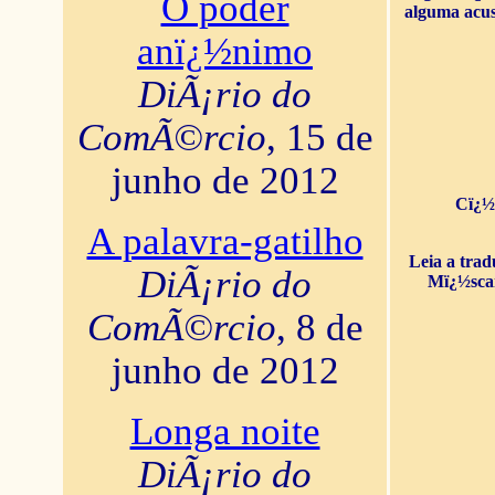
O poder
alguma acus
anï¿½nimo
DiÃ¡rio do
ComÃ©rcio
, 15 de
junho de 2012
Cï¿½
A palavra-gatilho
Leia a tra
DiÃ¡rio do
Mï¿½sca
ComÃ©rcio
, 8 de
junho de 2012
Longa noite
DiÃ¡rio do