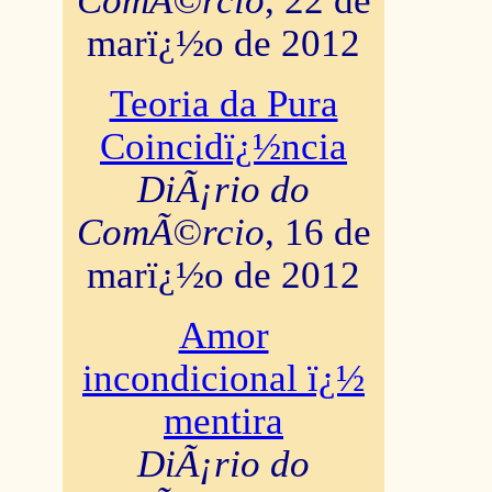
ComÃ©rcio
, 22 de
marï¿½o de 2012
Teoria da Pura
Coincidï¿½ncia
DiÃ¡rio do
ComÃ©rcio
, 16 de
marï¿½o de 2012
Amor
incondicional ï¿½
mentira
DiÃ¡rio do