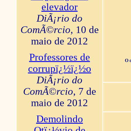
elevador
DiÃ¡rio do
ComÃ©rcio
, 10 de
maio de 2012
Professores de
O 
corrupï¿½ï¿½o
DiÃ¡rio do
ComÃ©rcio
, 7 de
maio de 2012
Demolindo
Otï¿½vio de