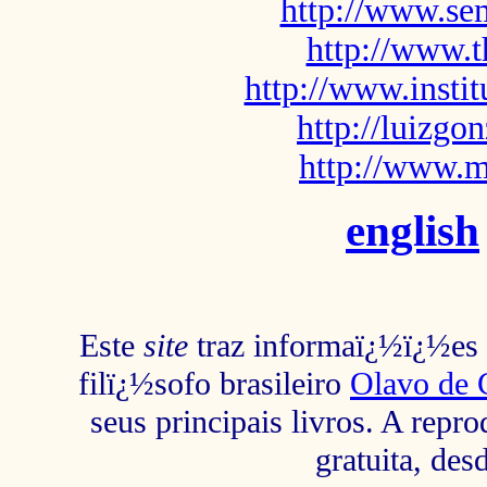
http://www.sem
http://www.t
http://www.insti
http://luizg
http://www.m
english
Este
site
traz informaï¿½ï¿½es s
filï¿½sofo brasileiro
Olavo de 
seus principais livros. A repr
gratuita, des