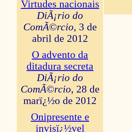
Virtudes nacionais
DiÃ¡rio do
ComÃ©rcio
, 3 de
abril de 2012
O advento da
ditadura secreta
DiÃ¡rio do
ComÃ©rcio
, 28 de
marï¿½o de 2012
Onipresente e
invisï¿½vel