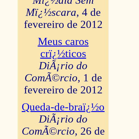
Mï¿½dia Sem
Mï¿½scara
, 4 de
fevereiro de 2012
Meus caros
crï¿½ticos
DiÃ¡rio do
ComÃ©rcio
, 1 de
fevereiro de 2012
Queda-de-braï¿½o
DiÃ¡rio do
ComÃ©rcio
, 26 de