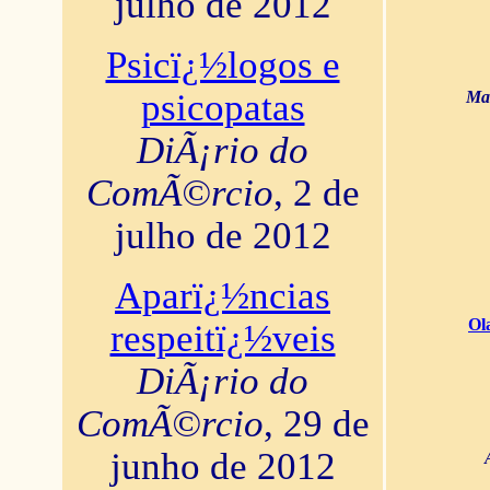
julho de 2012
Psicï¿½logos e
psicopatas
Mar
DiÃ¡rio do
ComÃ©rcio
, 2 de
julho de 2012
Aparï¿½ncias
Ol
respeitï¿½veis
DiÃ¡rio do
ComÃ©rcio
, 29 de
junho de 2012