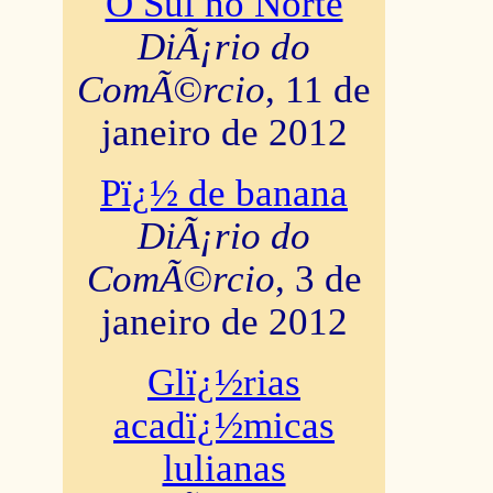
O Sul no Norte
DiÃ¡rio do
ComÃ©rcio
, 11 de
janeiro de 2012
Pï¿½ de banana
DiÃ¡rio do
ComÃ©rcio
, 3 de
janeiro de 2012
Glï¿½rias
acadï¿½micas
lulianas