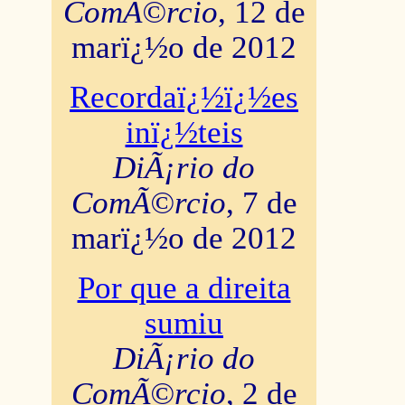
ComÃ©rcio
, 12 de
marï¿½o de 2012
Recordaï¿½ï¿½es
inï¿½teis
DiÃ¡rio do
ComÃ©rcio
, 7 de
marï¿½o de 2012
Por que a direita
sumiu
DiÃ¡rio do
ComÃ©rcio
, 2 de