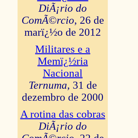
DiÃ¡rio do
ComÃ©rcio
, 26 de
marï¿½o de 2012
Militares e a
Memï¿½ria
Nacional
Ternuma
, 31 de
dezembro de 2000
A rotina das cobras
DiÃ¡rio do