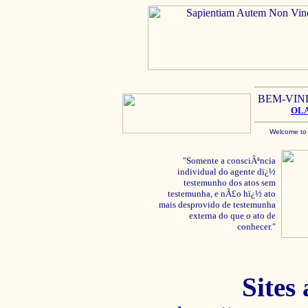
BEM-VIN
OL
Welcome to
"Somente a consciÃªncia
individual do agente dï¿½
testemunho dos atos sem
testemunha, e nÃ£o hï¿½ ato
mais desprovido de testemunha
externa do que o ato de
conhecer."
Sites