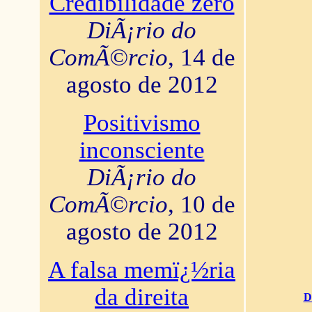
Credibilidade zero
DiÃ¡rio do
ComÃ©rcio
, 14 de
agosto de 2012
Positivismo
inconsciente
DiÃ¡rio do
ComÃ©rcio
, 10 de
agosto de 2012
A falsa memï¿½ria
da direita
D