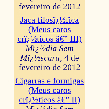
fevereiro de 2012
Jaca filosï¿½fica
(Meus caros
crï¿½ticos â€” III)
Mï¿½dia Sem
Mï¿½scara
, 4 de
fevereiro de 2012
Cigarras e formigas
(Meus caros
crï¿½ticos â€” II)