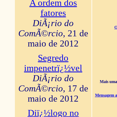
A ordem dos
fatores
DiÃ¡rio do
O
ComÃ©rcio
, 21 de
maio de 2012
Segredo
impenetrï¿½vel
DiÃ¡rio do
Mais uma 
ComÃ©rcio
, 17 de
Mensagem ao
maio de 2012
Diï¿½logo no