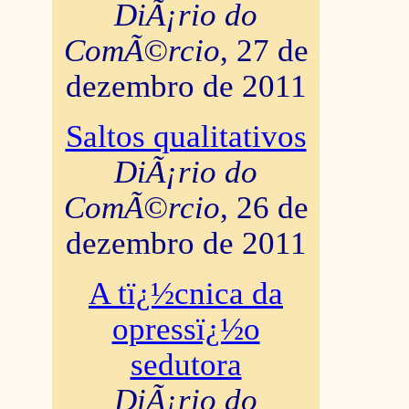
DiÃ¡rio do
ComÃ©rcio
, 27 de
dezembro de 2011
Saltos qualitativos
DiÃ¡rio do
ComÃ©rcio
, 26 de
dezembro de 2011
A tï¿½cnica da
opressï¿½o
sedutora
DiÃ¡rio do