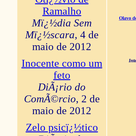
Ramalho
Olavo d
Mï¿½dia Sem
Mï¿½scara
, 4 de
maio de 2012
Inocente como um
Int
feto
DiÃ¡rio do
ComÃ©rcio
, 2 de
maio de 2012
Zelo psicï¿½tico