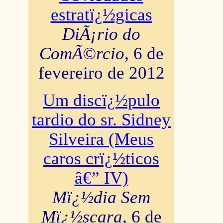
estratï¿½gicas
DiÃ¡rio do
ComÃ©rcio
, 6 de
fevereiro de 2012
Um discï¿½pulo
tardio do sr. Sidney
Silveira (Meus
caros crï¿½ticos
â€” IV)
Mï¿½dia Sem
Mï¿½scara
, 6 de