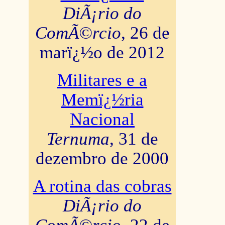
DiÃ¡rio do
ComÃ©rcio
, 26 de
marï¿½o de 2012
Militares e a
Memï¿½ria
Nacional
Ternuma
, 31 de
dezembro de 2000
A rotina das cobras
DiÃ¡rio do