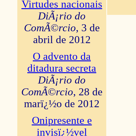
Virtudes nacionais
DiÃ¡rio do
ComÃ©rcio
, 3 de
abril de 2012
O advento da
ditadura secreta
DiÃ¡rio do
ComÃ©rcio
, 28 de
marï¿½o de 2012
Onipresente e
invisï¿½vel