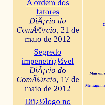
A ordem dos
fatores
DiÃ¡rio do
O
ComÃ©rcio
, 21 de
maio de 2012
Segredo
impenetrï¿½vel
DiÃ¡rio do
Mais uma 
ComÃ©rcio
, 17 de
Mensagem ao
maio de 2012
Diï¿½logo no