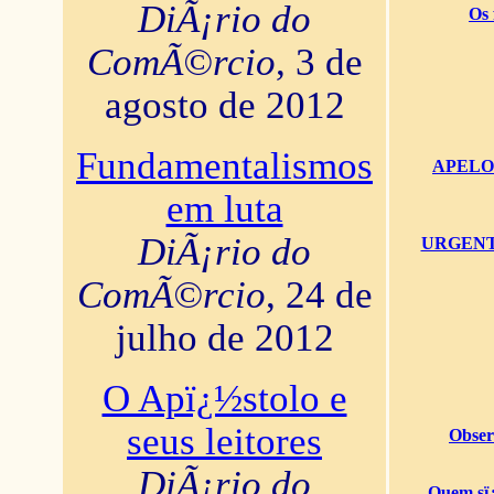
DiÃ¡rio do
Os 
ComÃ©rcio
, 3 de
agosto de 2012
Fundamentalismos
APELO U
em luta
DiÃ¡rio do
URGENTï¿
ComÃ©rcio
, 24 de
julho de 2012
O Apï¿½stolo e
seus leitores
Obser
DiÃ¡rio do
Quem sï¿