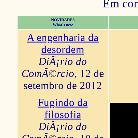
Em con
NOVIDADES
What's new
A engenharia da
desordem
DiÃ¡rio do
ComÃ©rcio
, 12 de
setembro de 2012
Fugindo da
filosofia
DiÃ¡rio do