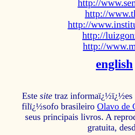
http://www.sem
http://www.t
http://www.insti
http://luizg
http://www.m
english
Este
site
traz informaï¿½ï¿½es s
filï¿½sofo brasileiro
Olavo de 
seus principais livros. A repr
gratuita, des