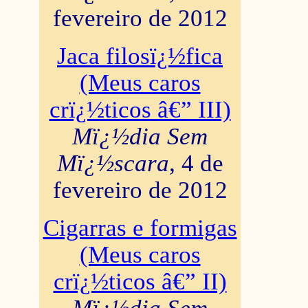
fevereiro de 2012
Jaca filosï¿½fica
(Meus caros
crï¿½ticos â€” III)
Mï¿½dia Sem
Mï¿½scara
, 4 de
fevereiro de 2012
Cigarras e formigas
(Meus caros
crï¿½ticos â€” II)