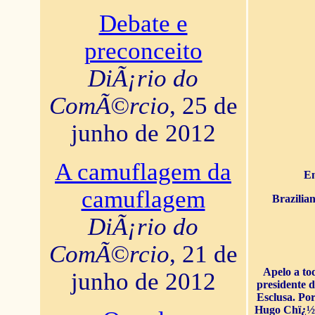
Debate e
preconceito
DiÃ¡rio do
ComÃ©rcio
, 25 de
junho de 2012
A camuflagem da
En
camuflagem
Brazilia
DiÃ¡rio do
ComÃ©rcio
, 21 de
Apelo a to
junho de 2012
presidente 
Esclusa. Por
Hugo Chï¿½ve