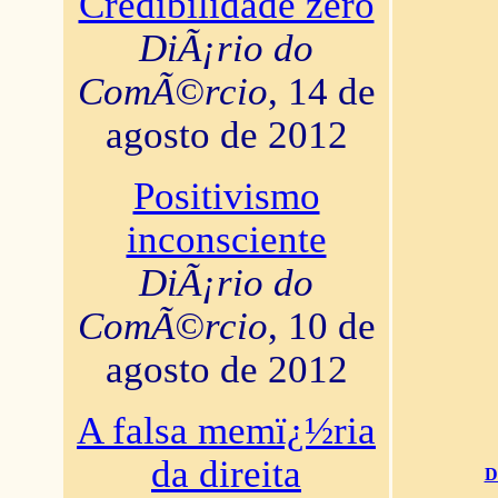
Credibilidade zero
DiÃ¡rio do
ComÃ©rcio
, 14 de
agosto de 2012
Positivismo
inconsciente
DiÃ¡rio do
ComÃ©rcio
, 10 de
agosto de 2012
A falsa memï¿½ria
da direita
D