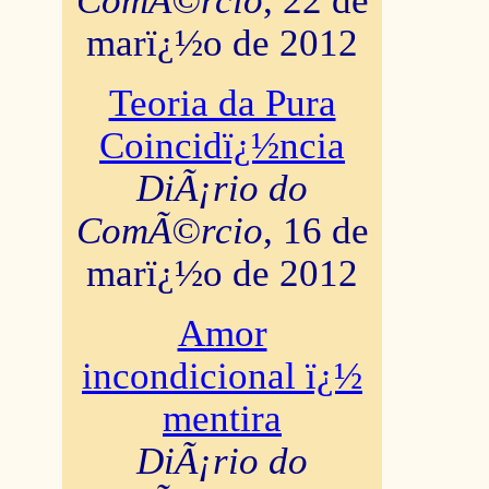
ComÃ©rcio
, 22 de
marï¿½o de 2012
Teoria da Pura
Coincidï¿½ncia
DiÃ¡rio do
ComÃ©rcio
, 16 de
marï¿½o de 2012
Amor
incondicional ï¿½
mentira
DiÃ¡rio do