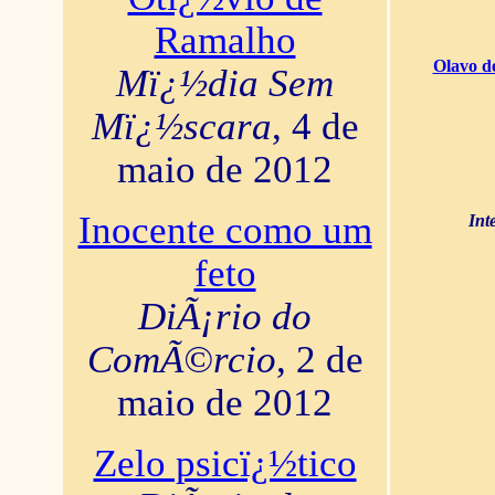
Ramalho
Olavo d
Mï¿½dia Sem
Mï¿½scara
, 4 de
maio de 2012
Inocente como um
Int
feto
DiÃ¡rio do
ComÃ©rcio
, 2 de
maio de 2012
Zelo psicï¿½tico