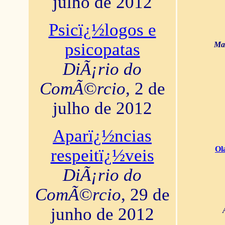
julho de 2012
Psicï¿½logos e
psicopatas
Mar
DiÃ¡rio do
ComÃ©rcio
, 2 de
julho de 2012
Aparï¿½ncias
Ol
respeitï¿½veis
DiÃ¡rio do
ComÃ©rcio
, 29 de
junho de 2012