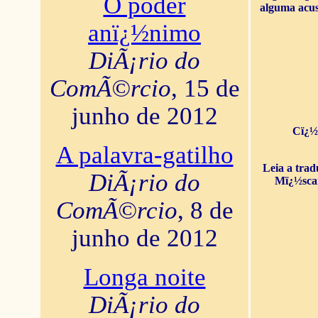
O poder
alguma acus
anï¿½nimo
DiÃ¡rio do
ComÃ©rcio
, 15 de
junho de 2012
Cï¿½
A palavra-gatilho
Leia a tra
DiÃ¡rio do
Mï¿½sca
ComÃ©rcio
, 8 de
junho de 2012
Longa noite
DiÃ¡rio do