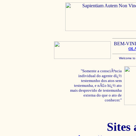
BEM-VIN
OL
Welcome to
"Somente a consciÃªncia
individual do agente dï¿½
testemunho dos atos sem
testemunha, e nÃ£o hï¿½ ato
mais desprovido de testemunha
externa do que o ato de
conhecer."
Sites