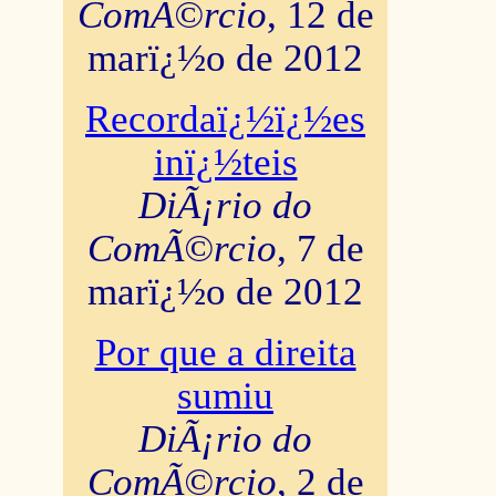
ComÃ©rcio
, 12 de
marï¿½o de 2012
Recordaï¿½ï¿½es
inï¿½teis
DiÃ¡rio do
ComÃ©rcio
, 7 de
marï¿½o de 2012
Por que a direita
sumiu
DiÃ¡rio do
ComÃ©rcio
, 2 de