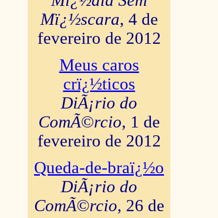
Mï¿½dia Sem
Mï¿½scara
, 4 de
fevereiro de 2012
Meus caros
crï¿½ticos
DiÃ¡rio do
ComÃ©rcio
, 1 de
fevereiro de 2012
Queda-de-braï¿½o
DiÃ¡rio do
ComÃ©rcio
, 26 de