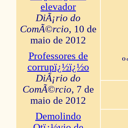
elevador
DiÃ¡rio do
ComÃ©rcio
, 10 de
maio de 2012
Professores de
O 
corrupï¿½ï¿½o
DiÃ¡rio do
ComÃ©rcio
, 7 de
maio de 2012
Demolindo
Otï¿½vio de