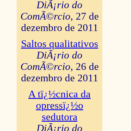
DiÃ¡rio do
ComÃ©rcio
, 27 de
dezembro de 2011
Saltos qualitativos
DiÃ¡rio do
ComÃ©rcio
, 26 de
dezembro de 2011
A tï¿½cnica da
opressï¿½o
sedutora
DiÃ¡rio do