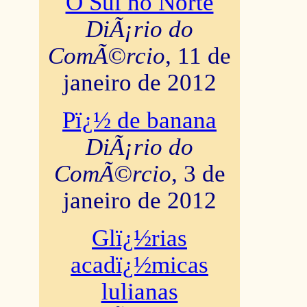
O Sul no Norte
DiÃ¡rio do
ComÃ©rcio
, 11 de
janeiro de 2012
Pï¿½ de banana
DiÃ¡rio do
ComÃ©rcio
, 3 de
janeiro de 2012
Glï¿½rias
acadï¿½micas
lulianas