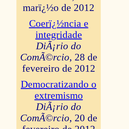
marï¿½o de 2012
Coerï¿½ncia e
integridade
DiÃ¡rio do
ComÃ©rcio
, 28 de
fevereiro de 2012
Democratizando o
extremismo
DiÃ¡rio do
ComÃ©rcio
, 20 de