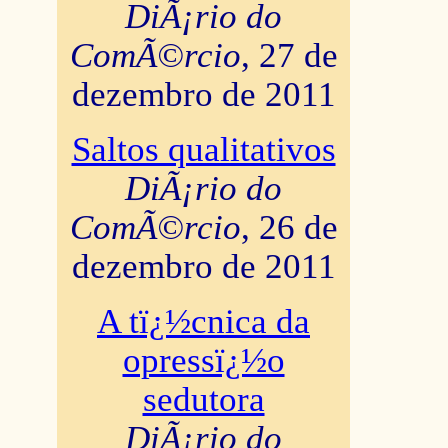
DiÃ¡rio do
ComÃ©rcio
, 27 de
dezembro de 2011
Saltos qualitativos
DiÃ¡rio do
ComÃ©rcio
, 26 de
dezembro de 2011
A tï¿½cnica da
opressï¿½o
sedutora
DiÃ¡rio do