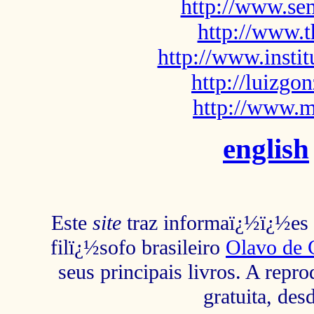
http://www.sem
http://www.t
http://www.insti
http://luizg
http://www.m
english
Este
site
traz informaï¿½ï¿½es s
filï¿½sofo brasileiro
Olavo de 
seus principais livros. A repr
gratuita, des