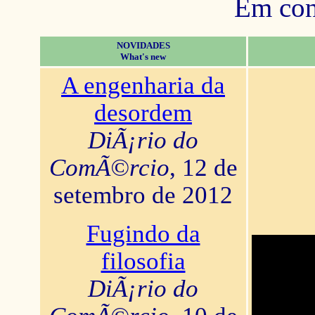
Em con
NOVIDADES
What's new
A engenharia da
desordem
DiÃ¡rio do
ComÃ©rcio
, 12 de
setembro de 2012
Fugindo da
filosofia
DiÃ¡rio do