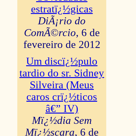
estratï¿½gicas
DiÃ¡rio do
ComÃ©rcio
, 6 de
fevereiro de 2012
Um discï¿½pulo
tardio do sr. Sidney
Silveira (Meus
caros crï¿½ticos
â€” IV)
Mï¿½dia Sem
Mï¿½scara
, 6 de