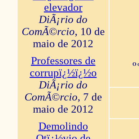
elevador
DiÃ¡rio do
ComÃ©rcio
, 10 de
maio de 2012
Professores de
O 
corrupï¿½ï¿½o
DiÃ¡rio do
ComÃ©rcio
, 7 de
maio de 2012
Demolindo
Otï¿½vio de