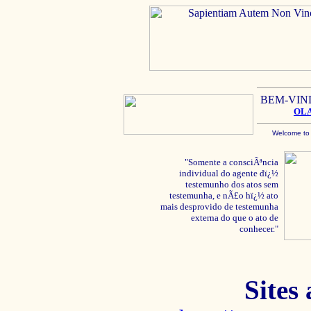
BEM-VIN
OL
Welcome to
"Somente a consciÃªncia
individual do agente dï¿½
testemunho dos atos sem
testemunha, e nÃ£o hï¿½ ato
mais desprovido de testemunha
externa do que o ato de
conhecer."
Sites