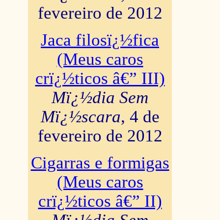
fevereiro de 2012
Jaca filosï¿½fica
(Meus caros
crï¿½ticos â€” III)
Mï¿½dia Sem
Mï¿½scara
, 4 de
fevereiro de 2012
Cigarras e formigas
(Meus caros
crï¿½ticos â€” II)