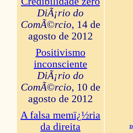
Credibilidade zero
DiÃ¡rio do
ComÃ©rcio
, 14 de
agosto de 2012
Positivismo
inconsciente
DiÃ¡rio do
ComÃ©rcio
, 10 de
agosto de 2012
A falsa memï¿½ria
da direita
D