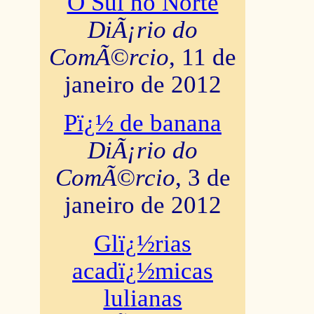
O Sul no Norte
DiÃ¡rio do
ComÃ©rcio
, 11 de
janeiro de 2012
Pï¿½ de banana
DiÃ¡rio do
ComÃ©rcio
, 3 de
janeiro de 2012
Glï¿½rias
acadï¿½micas
lulianas