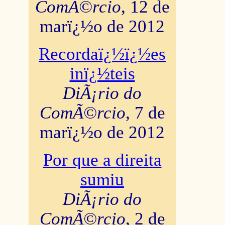
ComÃ©rcio
, 12 de
marï¿½o de 2012
Recordaï¿½ï¿½es
inï¿½teis
DiÃ¡rio do
ComÃ©rcio
, 7 de
marï¿½o de 2012
Por que a direita
sumiu
DiÃ¡rio do
ComÃ©rcio
, 2 de