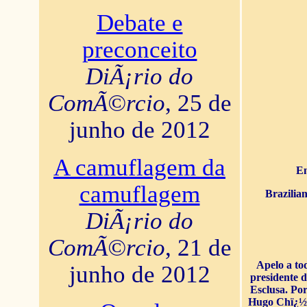
Debate e
preconceito
DiÃ¡rio do
ComÃ©rcio
, 25 de
junho de 2012
A camuflagem da
En
camuflagem
Brazilia
DiÃ¡rio do
ComÃ©rcio
, 21 de
Apelo a to
junho de 2012
presidente 
Esclusa. Por
Hugo Chï¿½ve