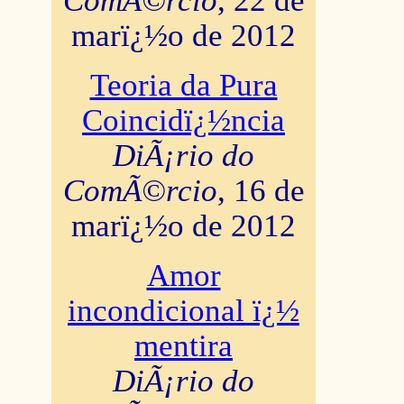
ComÃ©rcio
, 22 de
marï¿½o de 2012
Teoria da Pura
Coincidï¿½ncia
DiÃ¡rio do
ComÃ©rcio
, 16 de
marï¿½o de 2012
Amor
incondicional ï¿½
mentira
DiÃ¡rio do