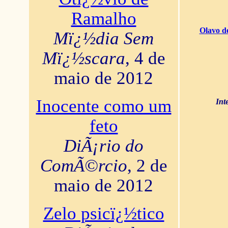
Ramalho
Olavo d
Mï¿½dia Sem
Mï¿½scara
, 4 de
maio de 2012
Inocente como um
Int
feto
DiÃ¡rio do
ComÃ©rcio
, 2 de
maio de 2012
Zelo psicï¿½tico