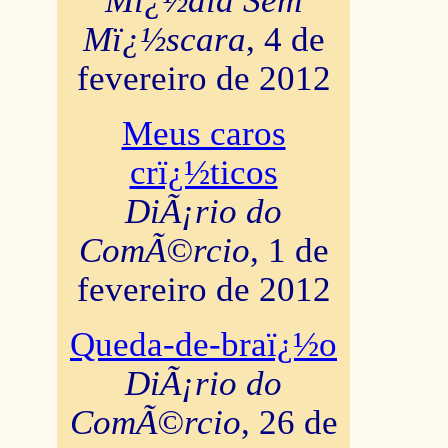
Mï¿½dia Sem
Mï¿½scara
, 4 de
fevereiro de 2012
Meus caros
crï¿½ticos
DiÃ¡rio do
ComÃ©rcio
, 1 de
fevereiro de 2012
Queda-de-braï¿½o
DiÃ¡rio do
ComÃ©rcio
, 26 de