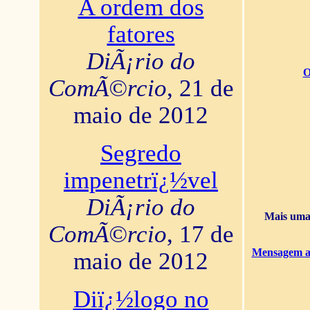
A ordem dos
fatores
DiÃ¡rio do
O
ComÃ©rcio
, 21 de
maio de 2012
Segredo
impenetrï¿½vel
DiÃ¡rio do
Mais uma 
ComÃ©rcio
, 17 de
Mensagem ao
maio de 2012
Diï¿½logo no