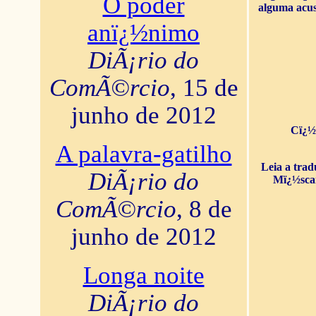
O poder
alguma acus
anï¿½nimo
DiÃ¡rio do
ComÃ©rcio
, 15 de
junho de 2012
Cï¿½
A palavra-gatilho
Leia a tra
DiÃ¡rio do
Mï¿½sca
ComÃ©rcio
, 8 de
junho de 2012
Longa noite
DiÃ¡rio do