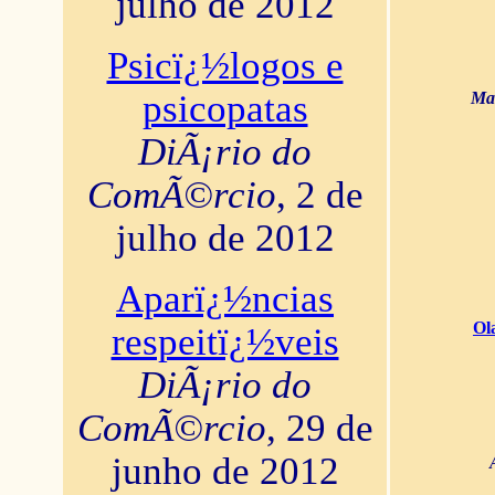
julho de 2012
Psicï¿½logos e
psicopatas
Mar
DiÃ¡rio do
ComÃ©rcio
, 2 de
julho de 2012
Aparï¿½ncias
Ol
respeitï¿½veis
DiÃ¡rio do
ComÃ©rcio
, 29 de
junho de 2012