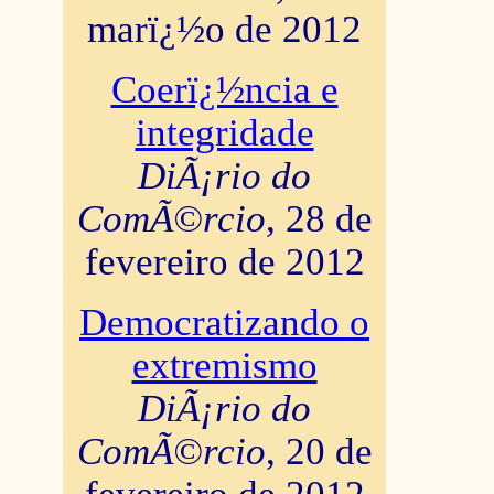
marï¿½o de 2012
Coerï¿½ncia e
integridade
DiÃ¡rio do
ComÃ©rcio
, 28 de
fevereiro de 2012
Democratizando o
extremismo
DiÃ¡rio do
ComÃ©rcio
, 20 de