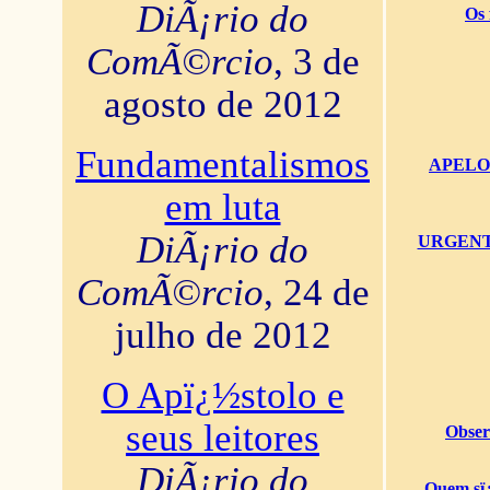
DiÃ¡rio do
Os 
ComÃ©rcio
, 3 de
agosto de 2012
Fundamentalismos
APELO U
em luta
DiÃ¡rio do
URGENTï¿
ComÃ©rcio
, 24 de
julho de 2012
O Apï¿½stolo e
seus leitores
Obser
DiÃ¡rio do
Quem sï¿