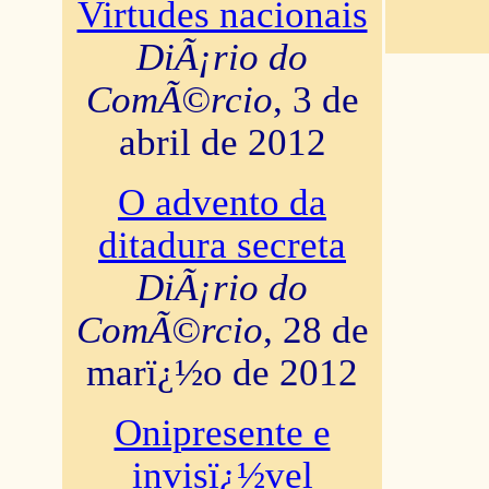
Virtudes nacionais
DiÃ¡rio do
ComÃ©rcio
, 3 de
abril de 2012
O advento da
ditadura secreta
DiÃ¡rio do
ComÃ©rcio
, 28 de
marï¿½o de 2012
Onipresente e
invisï¿½vel