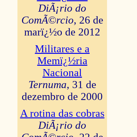
DiÃ¡rio do
ComÃ©rcio
, 26 de
marï¿½o de 2012
Militares e a
Memï¿½ria
Nacional
Ternuma
, 31 de
dezembro de 2000
A rotina das cobras
DiÃ¡rio do