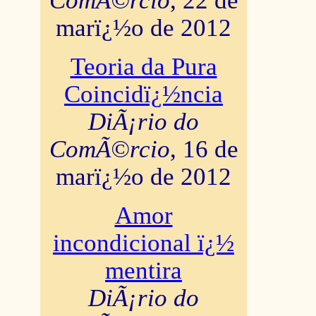
ComÃ©rcio
, 22 de
marï¿½o de 2012
Teoria da Pura
Coincidï¿½ncia
DiÃ¡rio do
ComÃ©rcio
, 16 de
marï¿½o de 2012
Amor
incondicional ï¿½
mentira
DiÃ¡rio do