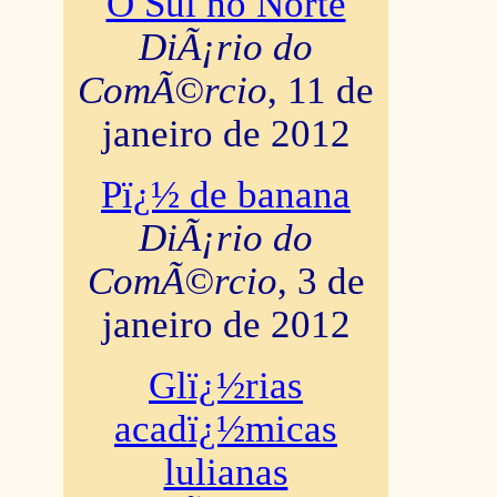
O Sul no Norte
DiÃ¡rio do
ComÃ©rcio
, 11 de
janeiro de 2012
Pï¿½ de banana
DiÃ¡rio do
ComÃ©rcio
, 3 de
janeiro de 2012
Glï¿½rias
acadï¿½micas
lulianas