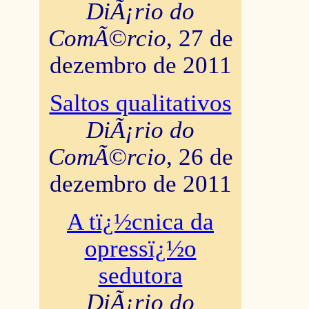
DiÃ¡rio do
ComÃ©rcio
, 27 de
dezembro de 2011
Saltos qualitativos
DiÃ¡rio do
ComÃ©rcio
, 26 de
dezembro de 2011
A tï¿½cnica da
opressï¿½o
sedutora
DiÃ¡rio do