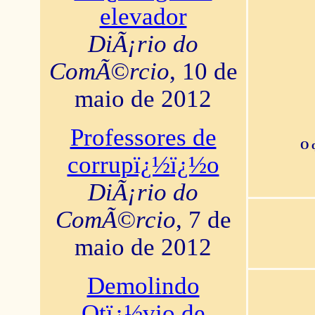
elevador
DiÃ¡rio do
ComÃ©rcio
, 10 de
maio de 2012
Professores de
O 
corrupï¿½ï¿½o
DiÃ¡rio do
ComÃ©rcio
, 7 de
maio de 2012
Demolindo
Otï¿½vio de