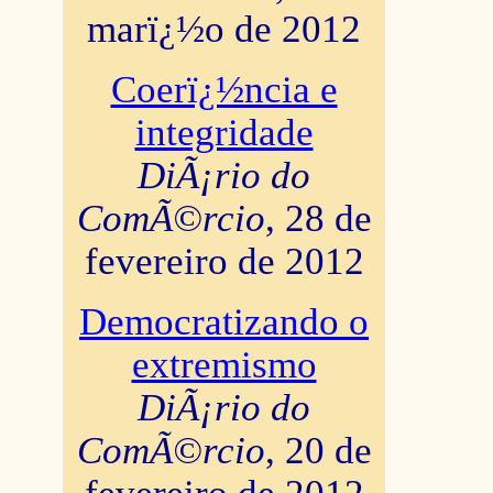
marï¿½o de 2012
Coerï¿½ncia e
integridade
DiÃ¡rio do
ComÃ©rcio
, 28 de
fevereiro de 2012
Democratizando o
extremismo
DiÃ¡rio do
ComÃ©rcio
, 20 de