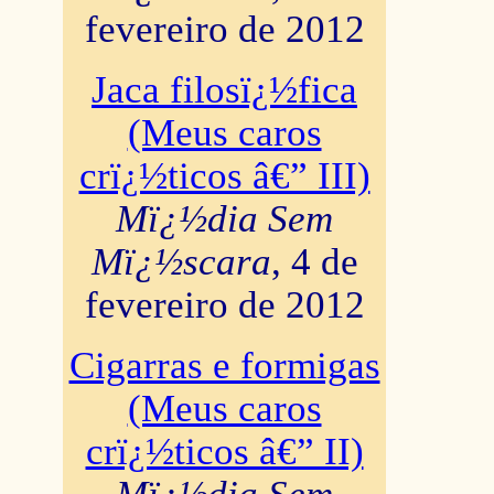
fevereiro de 2012
Jaca filosï¿½fica
(Meus caros
crï¿½ticos â€” III)
Mï¿½dia Sem
Mï¿½scara
, 4 de
fevereiro de 2012
Cigarras e formigas
(Meus caros
crï¿½ticos â€” II)