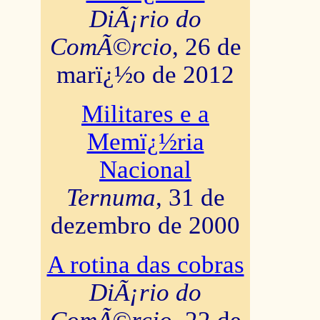
DiÃ¡rio do
ComÃ©rcio
, 26 de
marï¿½o de 2012
Militares e a
Memï¿½ria
Nacional
Ternuma
, 31 de
dezembro de 2000
A rotina das cobras
DiÃ¡rio do