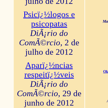
julho de 2012
Psicï¿½logos e
psicopatas
Mar
DiÃ¡rio do
ComÃ©rcio
, 2 de
julho de 2012
Aparï¿½ncias
Ol
respeitï¿½veis
DiÃ¡rio do
ComÃ©rcio
, 29 de
junho de 2012