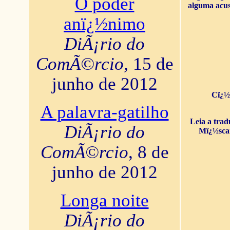
O poder
alguma acus
anï¿½nimo
DiÃ¡rio do
ComÃ©rcio
, 15 de
junho de 2012
Cï¿½
A palavra-gatilho
Leia a tra
DiÃ¡rio do
Mï¿½sca
ComÃ©rcio
, 8 de
junho de 2012
Longa noite
DiÃ¡rio do