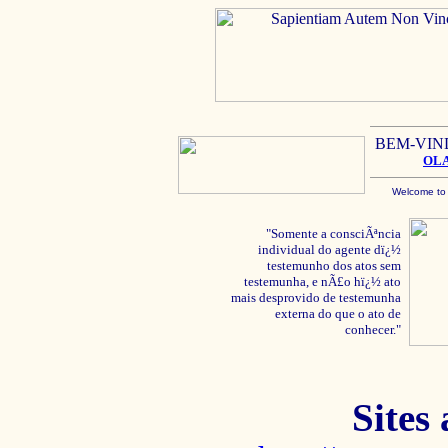
BEM-VIN
OL
Welcome to
"Somente a consciÃªncia
individual do agente dï¿½
testemunho dos atos sem
testemunha, e nÃ£o hï¿½ ato
mais desprovido de testemunha
externa do que o ato de
conhecer."
Sites