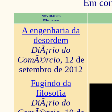
Em con
NOVIDADES
What's new
A engenharia da
desordem
DiÃ¡rio do
ComÃ©rcio
, 12 de
setembro de 2012
Fugindo da
filosofia
DiÃ¡rio do