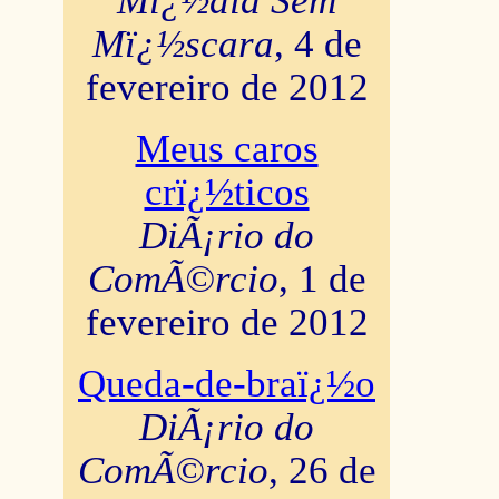
Mï¿½dia Sem
Mï¿½scara
, 4 de
fevereiro de 2012
Meus caros
crï¿½ticos
DiÃ¡rio do
ComÃ©rcio
, 1 de
fevereiro de 2012
Queda-de-braï¿½o
DiÃ¡rio do
ComÃ©rcio
, 26 de