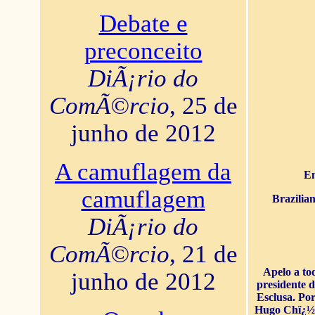
Debate e
preconceito
DiÃ¡rio do
ComÃ©rcio
, 25 de
junho de 2012
A camuflagem da
En
camuflagem
Brazilia
DiÃ¡rio do
ComÃ©rcio
, 21 de
Apelo a to
junho de 2012
presidente 
Esclusa. Por
Hugo Chï¿½ve