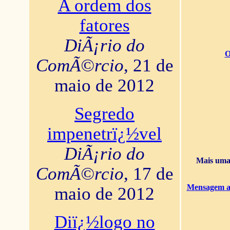
A ordem dos
fatores
DiÃ¡rio do
O
ComÃ©rcio
, 21 de
maio de 2012
Segredo
impenetrï¿½vel
DiÃ¡rio do
Mais uma 
ComÃ©rcio
, 17 de
Mensagem ao
maio de 2012
Diï¿½logo no