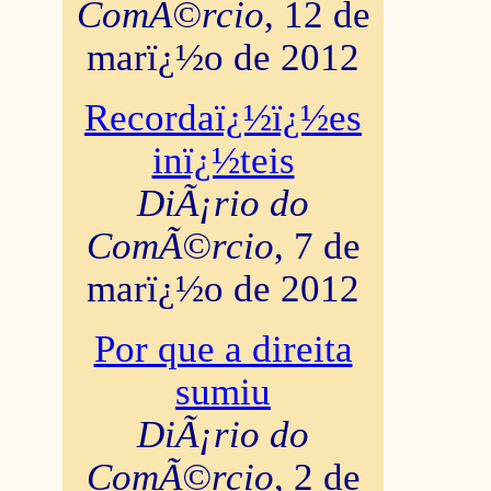
ComÃ©rcio
, 12 de
marï¿½o de 2012
Recordaï¿½ï¿½es
inï¿½teis
DiÃ¡rio do
ComÃ©rcio
, 7 de
marï¿½o de 2012
Por que a direita
sumiu
DiÃ¡rio do
ComÃ©rcio
, 2 de