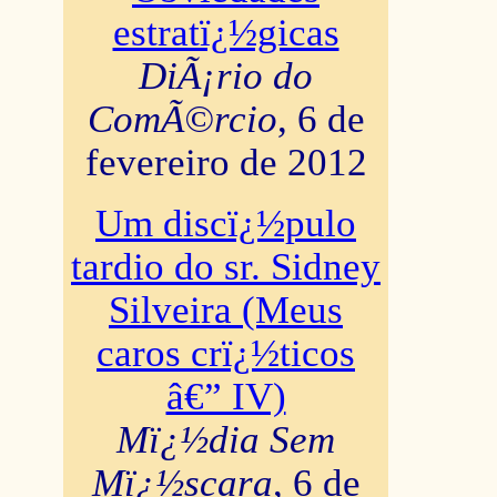
estratï¿½gicas
DiÃ¡rio do
ComÃ©rcio
, 6 de
fevereiro de 2012
Um discï¿½pulo
tardio do sr. Sidney
Silveira (Meus
caros crï¿½ticos
â€” IV)
Mï¿½dia Sem
Mï¿½scara
, 6 de