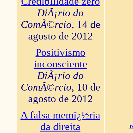
Credibilidade zero
DiÃ¡rio do
ComÃ©rcio
, 14 de
agosto de 2012
Positivismo
inconsciente
DiÃ¡rio do
ComÃ©rcio
, 10 de
agosto de 2012
A falsa memï¿½ria
da direita
D