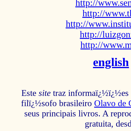
http://www.sem
http://www.t
http://www.insti
http://luizg
http://www.m
english
Este
site
traz informaï¿½ï¿½es s
filï¿½sofo brasileiro
Olavo de 
seus principais livros. A repr
gratuita, des