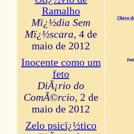
Ramalho
Olavo d
Mï¿½dia Sem
Mï¿½scara
, 4 de
maio de 2012
Inocente como um
Int
feto
DiÃ¡rio do
ComÃ©rcio
, 2 de
maio de 2012
Zelo psicï¿½tico