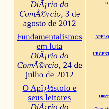
DiÃ¡rio do
Os 
ComÃ©rcio
, 3 de
agosto de 2012
Fundamentalismos
APELO U
em luta
DiÃ¡rio do
URGENTï¿
ComÃ©rcio
, 24 de
julho de 2012
O Apï¿½stolo e
seus leitores
Obser
DiÃ¡rio do
Quem sï¿