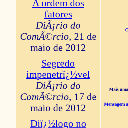
A ordem dos
fatores
DiÃ¡rio do
O
ComÃ©rcio
, 21 de
maio de 2012
Segredo
impenetrï¿½vel
DiÃ¡rio do
Mais uma 
ComÃ©rcio
, 17 de
Mensagem ao
maio de 2012
Diï¿½logo no