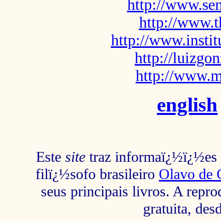
http://www.sem
http://www.t
http://www.insti
http://luizg
http://www.m
english
Este
site
traz informaï¿½ï¿½es s
filï¿½sofo brasileiro
Olavo de 
seus principais livros. A repr
gratuita, des