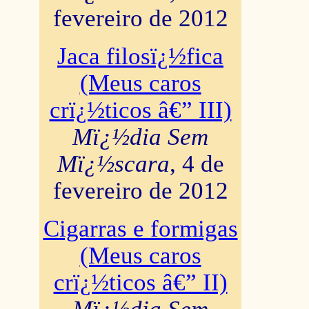
fevereiro de 2012
Jaca filosï¿½fica
(Meus caros
crï¿½ticos â€” III)
Mï¿½dia Sem
Mï¿½scara
, 4 de
fevereiro de 2012
Cigarras e formigas
(Meus caros
crï¿½ticos â€” II)