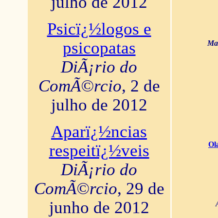
julho de 2012
Psicï¿½logos e
psicopatas
Mar
DiÃ¡rio do
ComÃ©rcio
, 2 de
julho de 2012
Aparï¿½ncias
Ol
respeitï¿½veis
DiÃ¡rio do
ComÃ©rcio
, 29 de
junho de 2012