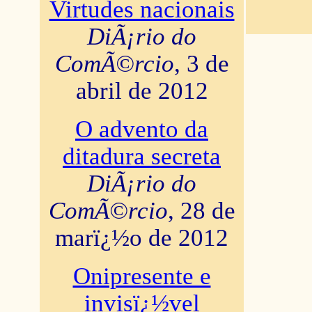
Virtudes nacionais
DiÃ¡rio do
ComÃ©rcio
, 3 de
abril de 2012
O advento da
ditadura secreta
DiÃ¡rio do
ComÃ©rcio
, 28 de
marï¿½o de 2012
Onipresente e
invisï¿½vel