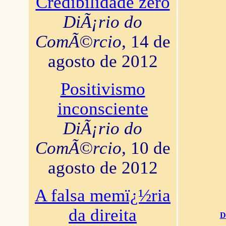
Credibilidade zero
DiÃ¡rio do
ComÃ©rcio
, 14 de
agosto de 2012
Positivismo
inconsciente
DiÃ¡rio do
ComÃ©rcio
, 10 de
agosto de 2012
A falsa memï¿½ria
da direita
D