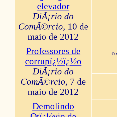
elevador
DiÃ¡rio do
ComÃ©rcio
, 10 de
maio de 2012
Professores de
O 
corrupï¿½ï¿½o
DiÃ¡rio do
ComÃ©rcio
, 7 de
maio de 2012
Demolindo
Otï¿½vio de