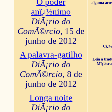
O poder
alguma acus
anï¿½nimo
DiÃ¡rio do
ComÃ©rcio
, 15 de
junho de 2012
Cï¿½
A palavra-gatilho
Leia a tra
DiÃ¡rio do
Mï¿½sca
ComÃ©rcio
, 8 de
junho de 2012
Longa noite
DiÃ¡rio do