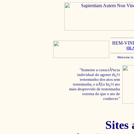
BEM-VIN
OL
Welcome to
"Somente a consciÃªncia
individual do agente dï¿½
testemunho dos atos sem
testemunha, e nÃ£o hï¿½ ato
mais desprovido de testemunha
externa do que o ato de
conhecer."
Sites