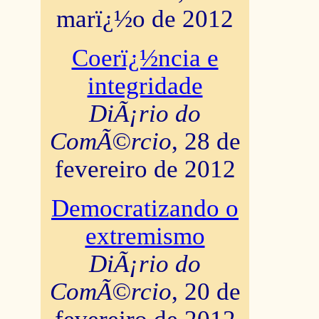
marï¿½o de 2012
Coerï¿½ncia e
integridade
DiÃ¡rio do
ComÃ©rcio
, 28 de
fevereiro de 2012
Democratizando o
extremismo
DiÃ¡rio do
ComÃ©rcio
, 20 de