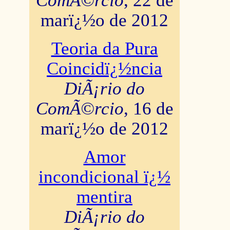
ComÃ©rcio
, 22 de
marï¿½o de 2012
Teoria da Pura
Coincidï¿½ncia
DiÃ¡rio do
ComÃ©rcio
, 16 de
marï¿½o de 2012
Amor
incondicional ï¿½
mentira
DiÃ¡rio do