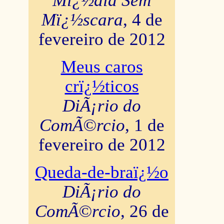
Mï¿½dia Sem
Mï¿½scara
, 4 de
fevereiro de 2012
Meus caros
crï¿½ticos
DiÃ¡rio do
ComÃ©rcio
, 1 de
fevereiro de 2012
Queda-de-braï¿½o
DiÃ¡rio do
ComÃ©rcio
, 26 de