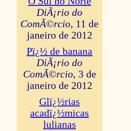
O Sul no Norte
DiÃ¡rio do
ComÃ©rcio
, 11 de
janeiro de 2012
Pï¿½ de banana
DiÃ¡rio do
ComÃ©rcio
, 3 de
janeiro de 2012
Glï¿½rias
acadï¿½micas
lulianas