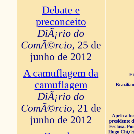
Debate e
preconceito
DiÃ¡rio do
ComÃ©rcio
, 25 de
junho de 2012
A camuflagem da
En
camuflagem
Brazilia
DiÃ¡rio do
ComÃ©rcio
, 21 de
Apelo a to
junho de 2012
presidente 
Esclusa. Por
Hugo Chï¿½ve