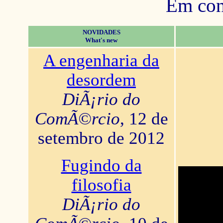
Em con
NOVIDADES
What's new
A engenharia da
desordem
DiÃ¡rio do
ComÃ©rcio
, 12 de
setembro de 2012
Fugindo da
filosofia
DiÃ¡rio do