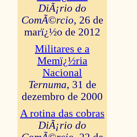
DiÃ¡rio do
ComÃ©rcio
, 26 de
marï¿½o de 2012
Militares e a
Memï¿½ria
Nacional
Ternuma
, 31 de
dezembro de 2000
A rotina das cobras
DiÃ¡rio do