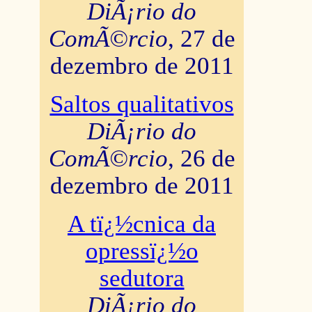
DiÃ¡rio do
ComÃ©rcio
, 27 de
dezembro de 2011
Saltos qualitativos
DiÃ¡rio do
ComÃ©rcio
, 26 de
dezembro de 2011
A tï¿½cnica da
opressï¿½o
sedutora
DiÃ¡rio do