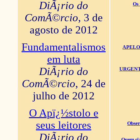
DiÃ¡rio do
Os 
ComÃ©rcio
, 3 de
agosto de 2012
Fundamentalismos
APELO U
em luta
DiÃ¡rio do
URGENTï¿
ComÃ©rcio
, 24 de
julho de 2012
O Apï¿½stolo e
seus leitores
Obser
DiÃ¡rio do
Quem sï¿