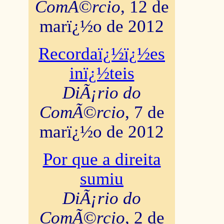
ComÃ©rcio
, 12 de
marï¿½o de 2012
Recordaï¿½ï¿½es
inï¿½teis
DiÃ¡rio do
ComÃ©rcio
, 7 de
marï¿½o de 2012
Por que a direita
sumiu
DiÃ¡rio do
ComÃ©rcio
, 2 de