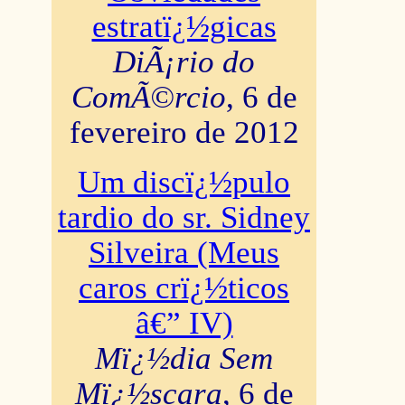
estratï¿½gicas
DiÃ¡rio do
ComÃ©rcio
, 6 de
fevereiro de 2012
Um discï¿½pulo
tardio do sr. Sidney
Silveira (Meus
caros crï¿½ticos
â€” IV)
Mï¿½dia Sem
Mï¿½scara
, 6 de