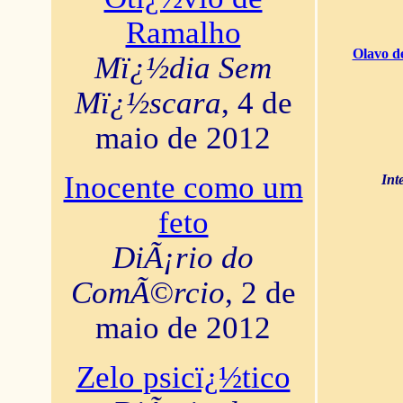
Ramalho
Olavo d
Mï¿½dia Sem
Mï¿½scara
, 4 de
maio de 2012
Inocente como um
Int
feto
DiÃ¡rio do
ComÃ©rcio
, 2 de
maio de 2012
Zelo psicï¿½tico