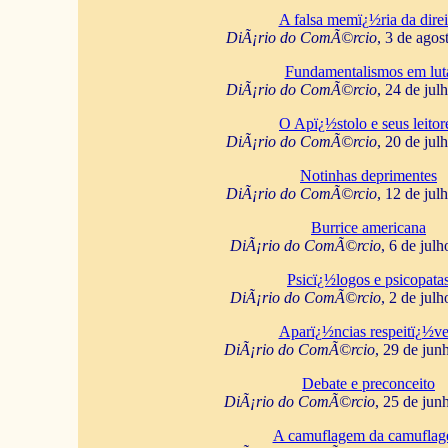
A falsa memï¿½ria da direi
DiÃ¡rio do ComÃ©rcio
, 3 de agos
Fundamentalismos em lut
DiÃ¡rio do ComÃ©rcio
, 24 de jul
O Apï¿½stolo e seus leitor
DiÃ¡rio do ComÃ©rcio
, 20 de jul
Notinhas deprimentes
DiÃ¡rio do ComÃ©rcio
, 12 de jul
Burrice americana
DiÃ¡rio do ComÃ©rcio
, 6 de jul
Psicï¿½logos e psicopata
DiÃ¡rio do ComÃ©rcio
, 2 de jul
Aparï¿½ncias respeitï¿½ve
DiÃ¡rio do ComÃ©rcio
, 29 de jun
Debate e preconceito
DiÃ¡rio do ComÃ©rcio
, 25 de jun
A camuflagem da camufla