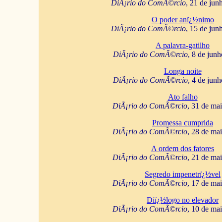
DiÃ¡rio do ComÃ©rcio
, 21 de jun
O poder anï¿½nimo
DiÃ¡rio do ComÃ©rcio
, 15 de jun
A palavra-gatilho
DiÃ¡rio do ComÃ©rcio
, 8 de jun
Longa noite
DiÃ¡rio do ComÃ©rcio
, 4 de jun
Ato falho
DiÃ¡rio do ComÃ©rcio
, 31 de ma
Promessa cumprida
DiÃ¡rio do ComÃ©rcio
, 28 de ma
A ordem dos fatores
DiÃ¡rio do ComÃ©rcio
, 21 de ma
Segredo impenetrï¿½vel
DiÃ¡rio do ComÃ©rcio
, 17 de ma
Diï¿½logo no elevador
DiÃ¡rio do ComÃ©rcio
, 10 de ma