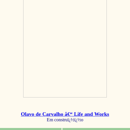
Olavo de Carvalho â€“ Life and Works
Em construï¿½ï¿½o