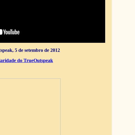
speak, 5 de setembro de 2012
aridade do TrueOutspeak