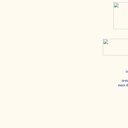
i
tes
mais d