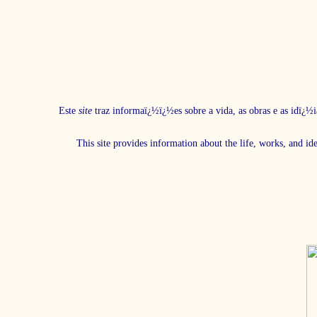
Este
site
traz informaï¿½ï¿½es sobre a vida, as obras e as idï¿½i
This site provides information about the life, works, and id