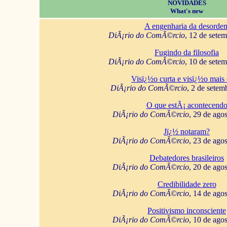
NOVIDADES
What's new
A engenharia da desorde
DiÃ¡rio do ComÃ©rcio
, 12 de sete
Fugindo da filosofia
DiÃ¡rio do ComÃ©rcio
, 10 de sete
Visï¿½o curta e visï¿½o mais 
DiÃ¡rio do ComÃ©rcio
, 2 de setem
O que estÃ¡ acontecend
DiÃ¡rio do ComÃ©rcio
, 29 de ago
Jï¿½ notaram?
DiÃ¡rio do ComÃ©rcio
, 23 de ago
Debatedores brasileiros
DiÃ¡rio do ComÃ©rcio
, 20 de ago
Credibilidade zero
DiÃ¡rio do ComÃ©rcio
, 14 de ago
Positivismo inconsciente
DiÃ¡rio do ComÃ©rcio
, 10 de ago