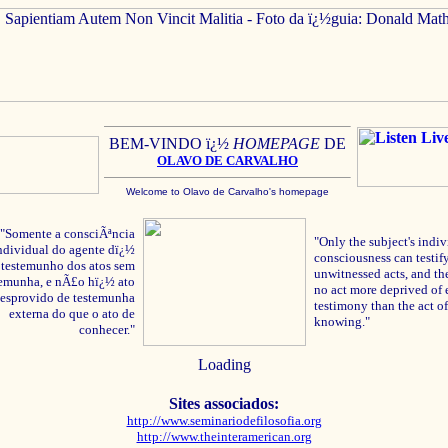
BEM-VINDO ï¿½
HOMEPAGE
DE
OLAVO
DE C
ARVALHO
Welcome to Olavo de Carvalho's homepage
"Somente a consciÃªncia
"Only the subject's indiv
ndividual do agente dï¿½
consciousness can testify
testemunho dos atos sem
unwitnessed acts, and the
temunha, e nÃ£o hï¿½ ato
no act more deprived of 
esprovido de testemunha
testimony than the act of
externa do que o ato de
knowing."
conhecer."
Loading
Sites associados:
http://www.seminariodefilosofia.org
http://www.theinteramerican.org