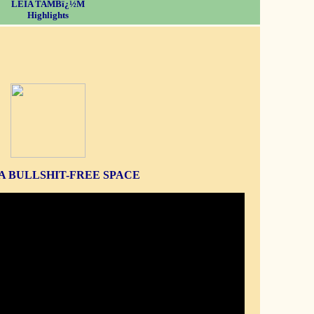
LEIA TAMBï¿½M
Highlights
S A BULLSHIT-FREE SPACE