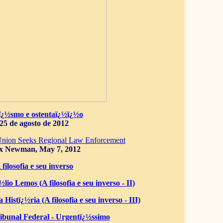
ï¿½smo e ostentaï¿½ï¿½o
25 de agosto de 2012
Union Seeks Regional Law Enforcement
x Newman, May 7, 2012
 filosofia e seu inverso
lio Lemos (A filosofia e seu inverso - II)
 Histï¿½ria (A filosofia e seu inverso - III)
bunal Federal - Urgentï¿½ssimo