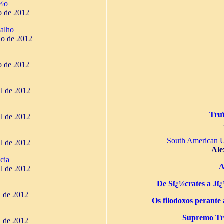
¿½o
o de 2012
alho
io de 2012
o de 2012
il de 2012
Tru
il de 2012
South American 
il de 2012
Ale
cia
A
il de 2012
De Sï¿½crates a Jï¿½
il de 2012
Os filodoxos perante a
Supremo Tri
il de 2012