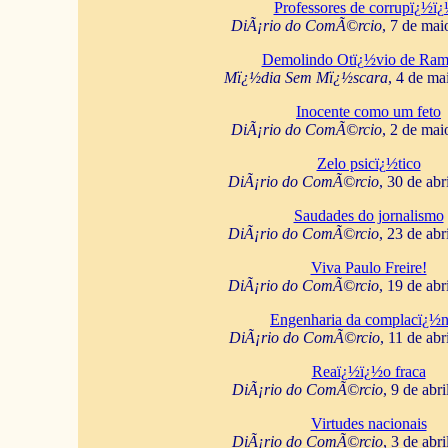
Professores de corrupï¿½ï
DiÃ¡rio do ComÃ©rcio
, 7 de mai
Demolindo Otï¿½vio de Ram
Mï¿½dia Sem Mï¿½scara
, 4 de ma
Inocente como um feto
DiÃ¡rio do ComÃ©rcio
, 2 de mai
Zelo psicï¿½tico
DiÃ¡rio do ComÃ©rcio
, 30 de abr
Saudades do jornalismo
DiÃ¡rio do ComÃ©rcio
, 23 de abr
Viva Paulo Freire!
DiÃ¡rio do ComÃ©rcio
, 19 de abr
Engenharia da complacï¿½n
DiÃ¡rio do ComÃ©rcio
, 11 de abr
Reaï¿½ï¿½o fraca
DiÃ¡rio do ComÃ©rcio
, 9 de abr
Virtudes nacionais
DiÃ¡rio do ComÃ©rcio
, 3 de abr