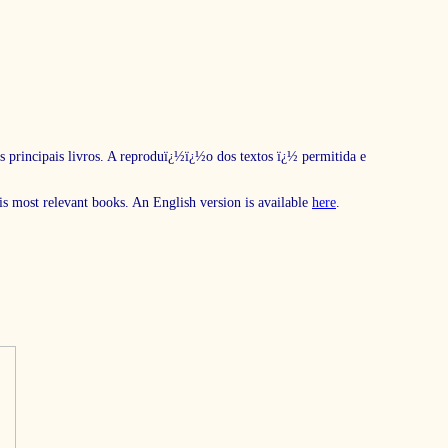
s principais livros. A reproduï¿½ï¿½o dos textos ï¿½ permitida e
his most relevant books. An English version is available
here
.