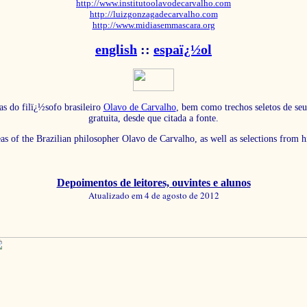
http://www.institutoolavodecarvalho.com
http://luizgonzagadecarvalho.com
http://www.midiasemmascara.org
english
::
espaï¿½ol
as do filï¿½sofo brasileiro
Olavo de Carvalho
, bem como trechos seletos de seu
gratuita, desde que citada a fonte.
eas of the Brazilian philosopher Olavo de Carvalho, as well as selections from 
Depoimentos de leitores, ouvintes e alunos
Atualizado em 4 de agosto de 2012