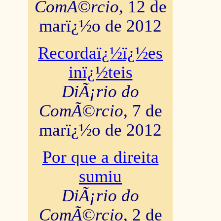
ComÃ©rcio
, 12 de
marï¿½o de 2012
Recordaï¿½ï¿½es
inï¿½teis
DiÃ¡rio do
ComÃ©rcio
, 7 de
marï¿½o de 2012
Por que a direita
sumiu
DiÃ¡rio do
ComÃ©rcio
, 2 de