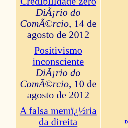
Credibilidade zero
DiÃ¡rio do
ComÃ©rcio
, 14 de
agosto de 2012
Positivismo
inconsciente
DiÃ¡rio do
ComÃ©rcio
, 10 de
agosto de 2012
A falsa memï¿½ria
da direita
D