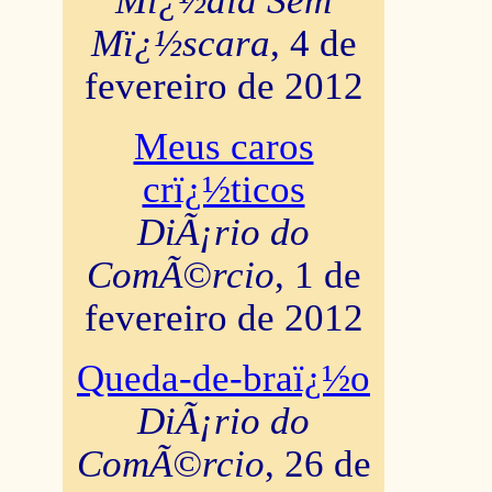
Mï¿½dia Sem
Mï¿½scara
, 4 de
fevereiro de 2012
Meus caros
crï¿½ticos
DiÃ¡rio do
ComÃ©rcio
, 1 de
fevereiro de 2012
Queda-de-braï¿½o
DiÃ¡rio do
ComÃ©rcio
, 26 de