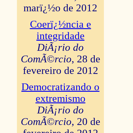
marï¿½o de 2012
Coerï¿½ncia e
integridade
DiÃ¡rio do
ComÃ©rcio
, 28 de
fevereiro de 2012
Democratizando o
extremismo
DiÃ¡rio do
ComÃ©rcio
, 20 de