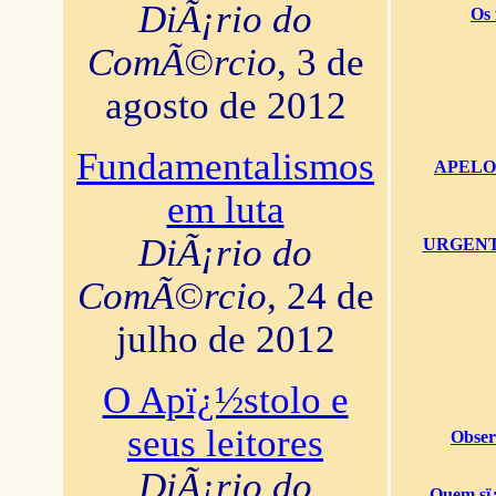
DiÃ¡rio do
Os 
ComÃ©rcio
, 3 de
agosto de 2012
Fundamentalismos
APELO U
em luta
DiÃ¡rio do
URGENTï¿
ComÃ©rcio
, 24 de
julho de 2012
O Apï¿½stolo e
seus leitores
Obser
DiÃ¡rio do
Quem sï¿