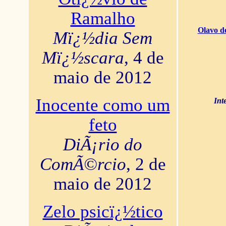
Ramalho
Olavo d
Mï¿½dia Sem
Mï¿½scara
, 4 de
maio de 2012
Inocente como um
Int
feto
DiÃ¡rio do
ComÃ©rcio
, 2 de
maio de 2012
Zelo psicï¿½tico