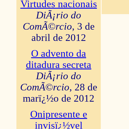
Virtudes nacionais
DiÃ¡rio do
ComÃ©rcio
, 3 de
abril de 2012
O advento da
ditadura secreta
DiÃ¡rio do
ComÃ©rcio
, 28 de
marï¿½o de 2012
Onipresente e
invisï¿½vel