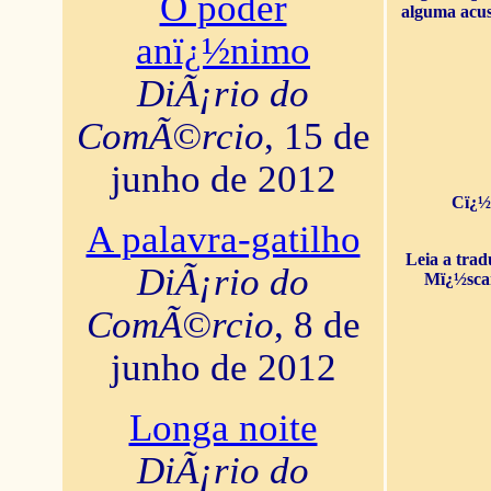
O poder
alguma acus
anï¿½nimo
DiÃ¡rio do
ComÃ©rcio
, 15 de
junho de 2012
Cï¿½
A palavra-gatilho
Leia a tra
DiÃ¡rio do
Mï¿½sca
ComÃ©rcio
, 8 de
junho de 2012
Longa noite
DiÃ¡rio do