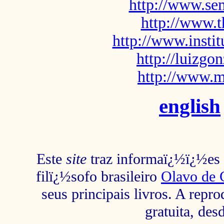
http://www.sem
http://www.t
http://www.insti
http://luizg
http://www.m
english
Este
site
traz informaï¿½ï¿½es s
filï¿½sofo brasileiro
Olavo de 
seus principais livros. A repr
gratuita, des