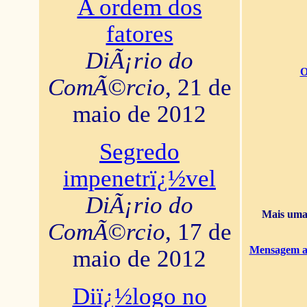
A ordem dos
fatores
DiÃ¡rio do
O
ComÃ©rcio
, 21 de
maio de 2012
Segredo
impenetrï¿½vel
DiÃ¡rio do
Mais uma 
ComÃ©rcio
, 17 de
Mensagem ao
maio de 2012
Diï¿½logo no