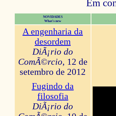
Em con
NOVIDADES
What's new
A engenharia da
desordem
DiÃ¡rio do
ComÃ©rcio
, 12 de
setembro de 2012
Fugindo da
filosofia
DiÃ¡rio do