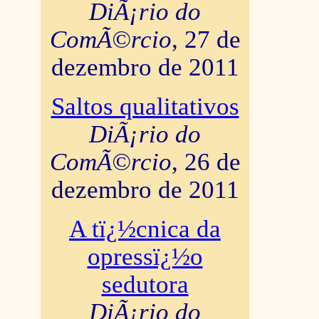
DiÃ¡rio do
ComÃ©rcio
, 27 de
dezembro de 2011
Saltos qualitativos
DiÃ¡rio do
ComÃ©rcio
, 26 de
dezembro de 2011
A tï¿½cnica da
opressï¿½o
sedutora
DiÃ¡rio do