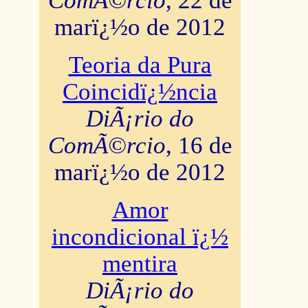
ComÃ©rcio
, 22 de
marï¿½o de 2012
Teoria da Pura
Coincidï¿½ncia
DiÃ¡rio do
ComÃ©rcio
, 16 de
marï¿½o de 2012
Amor
incondicional ï¿½
mentira
DiÃ¡rio do