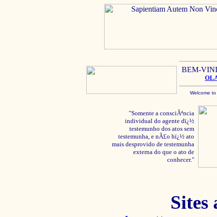
BEM-VIN
OL
Welcome to
"Somente a consciÃªncia
individual do agente dï¿½
testemunho dos atos sem
testemunha, e nÃ£o hï¿½ ato
mais desprovido de testemunha
externa do que o ato de
conhecer."
Sites