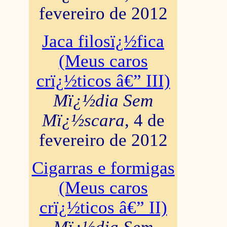
fevereiro de 2012
Jaca filosï¿½fica
(Meus caros
crï¿½ticos â€” III)
Mï¿½dia Sem
Mï¿½scara
, 4 de
fevereiro de 2012
Cigarras e formigas
(Meus caros
crï¿½ticos â€” II)