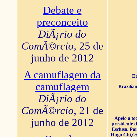
Debate e
preconceito
DiÃ¡rio do
ComÃ©rcio
, 25 de
junho de 2012
A camuflagem da
En
camuflagem
Brazilia
DiÃ¡rio do
ComÃ©rcio
, 21 de
Apelo a to
junho de 2012
presidente 
Esclusa. Por
Hugo Chï¿½ve