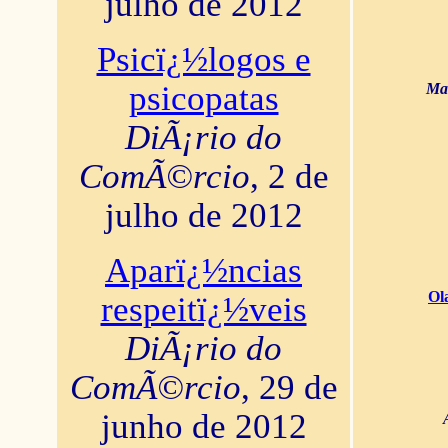
julho de 2012
Psicï¿½logos e
psicopatas
Mar
DiÃ¡rio do
ComÃ©rcio
, 2 de
julho de 2012
Aparï¿½ncias
Ol
respeitï¿½veis
DiÃ¡rio do
ComÃ©rcio
, 29 de
junho de 2012