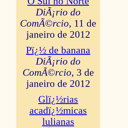
O Sul no Norte
DiÃ¡rio do
ComÃ©rcio
, 11 de
janeiro de 2012
Pï¿½ de banana
DiÃ¡rio do
ComÃ©rcio
, 3 de
janeiro de 2012
Glï¿½rias
acadï¿½micas
lulianas