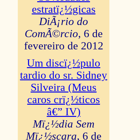
estratï¿½gicas
DiÃ¡rio do
ComÃ©rcio
, 6 de
fevereiro de 2012
Um discï¿½pulo
tardio do sr. Sidney
Silveira (Meus
caros crï¿½ticos
â€” IV)
Mï¿½dia Sem
Mï¿½scara
, 6 de