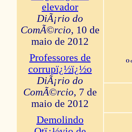
elevador
DiÃ¡rio do
ComÃ©rcio
, 10 de
maio de 2012
Professores de
O 
corrupï¿½ï¿½o
DiÃ¡rio do
ComÃ©rcio
, 7 de
maio de 2012
Demolindo
Otï¿½vio de