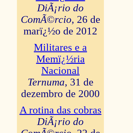
DiÃ¡rio do
ComÃ©rcio
, 26 de
marï¿½o de 2012
Militares e a
Memï¿½ria
Nacional
Ternuma
, 31 de
dezembro de 2000
A rotina das cobras
DiÃ¡rio do