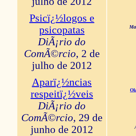
julho de 2012
Psicï¿½logos e
psicopatas
Mar
DiÃ¡rio do
ComÃ©rcio
, 2 de
julho de 2012
Aparï¿½ncias
Ol
respeitï¿½veis
DiÃ¡rio do
ComÃ©rcio
, 29 de
junho de 2012