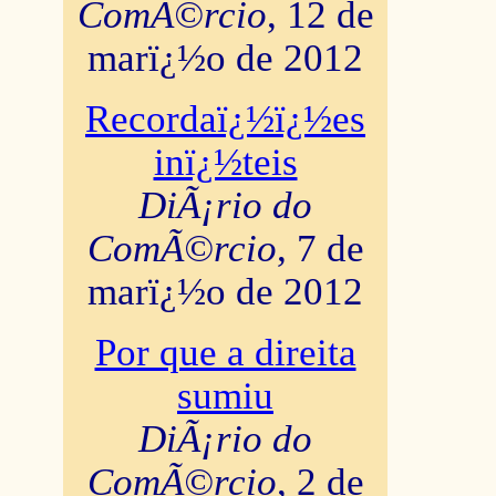
ComÃ©rcio
, 12 de
marï¿½o de 2012
Recordaï¿½ï¿½es
inï¿½teis
DiÃ¡rio do
ComÃ©rcio
, 7 de
marï¿½o de 2012
Por que a direita
sumiu
DiÃ¡rio do
ComÃ©rcio
, 2 de