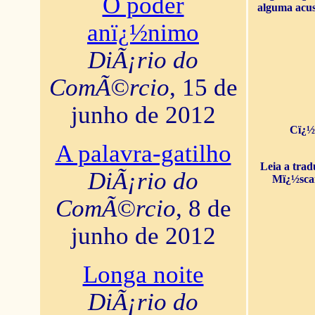
O poder
alguma acus
anï¿½nimo
DiÃ¡rio do
ComÃ©rcio
, 15 de
junho de 2012
Cï¿½
A palavra-gatilho
Leia a tra
DiÃ¡rio do
Mï¿½sca
ComÃ©rcio
, 8 de
junho de 2012
Longa noite
DiÃ¡rio do