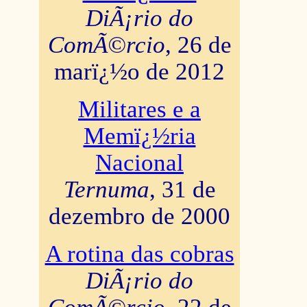
DiÃ¡rio do
ComÃ©rcio
, 26 de
marï¿½o de 2012
Militares e a
Memï¿½ria
Nacional
Ternuma
, 31 de
dezembro de 2000
A rotina das cobras
DiÃ¡rio do