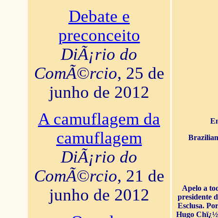
Debate e
preconceito
DiÃ¡rio do
ComÃ©rcio
, 25 de
junho de 2012
A camuflagem da
En
camuflagem
Brazilia
DiÃ¡rio do
ComÃ©rcio
, 21 de
Apelo a to
junho de 2012
presidente 
Esclusa. Por
Hugo Chï¿½ve