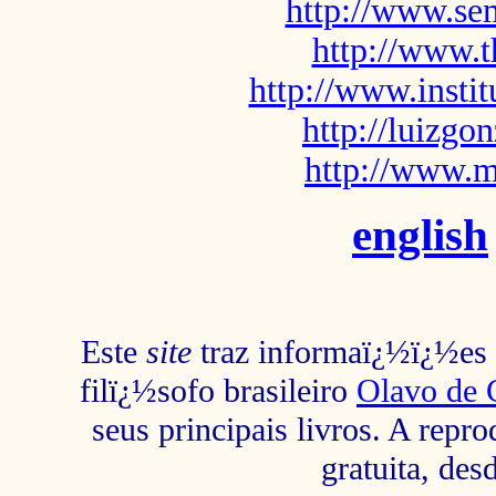
http://www.sem
http://www.t
http://www.insti
http://luizg
http://www.m
english
Este
site
traz informaï¿½ï¿½es s
filï¿½sofo brasileiro
Olavo de 
seus principais livros. A repr
gratuita, des