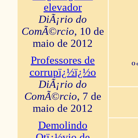
elevador
DiÃ¡rio do
ComÃ©rcio
, 10 de
maio de 2012
Professores de
O 
corrupï¿½ï¿½o
DiÃ¡rio do
ComÃ©rcio
, 7 de
maio de 2012
Demolindo
Otï¿½vio de