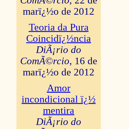
ComÃ©rcio
, 22 de
marï¿½o de 2012
Teoria da Pura
Coincidï¿½ncia
DiÃ¡rio do
ComÃ©rcio
, 16 de
marï¿½o de 2012
Amor
incondicional ï¿½
mentira
DiÃ¡rio do