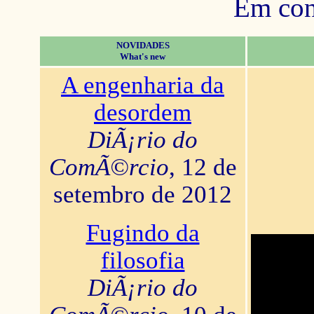
Em con
NOVIDADES
What's new
A engenharia da
desordem
DiÃ¡rio do
ComÃ©rcio
, 12 de
setembro de 2012
Fugindo da
filosofia
DiÃ¡rio do