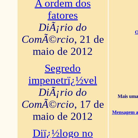
A ordem dos
fatores
DiÃ¡rio do
O
ComÃ©rcio
, 21 de
maio de 2012
Segredo
impenetrï¿½vel
DiÃ¡rio do
Mais uma 
ComÃ©rcio
, 17 de
Mensagem ao
maio de 2012
Diï¿½logo no