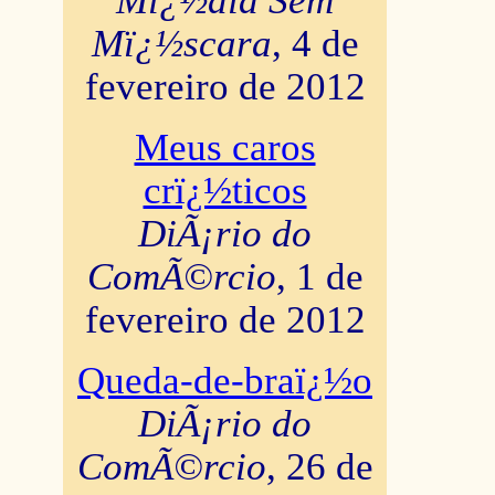
Mï¿½dia Sem
Mï¿½scara
, 4 de
fevereiro de 2012
Meus caros
crï¿½ticos
DiÃ¡rio do
ComÃ©rcio
, 1 de
fevereiro de 2012
Queda-de-braï¿½o
DiÃ¡rio do
ComÃ©rcio
, 26 de