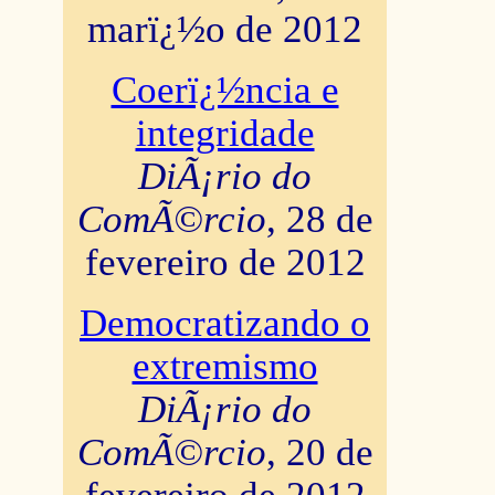
marï¿½o de 2012
Coerï¿½ncia e
integridade
DiÃ¡rio do
ComÃ©rcio
, 28 de
fevereiro de 2012
Democratizando o
extremismo
DiÃ¡rio do
ComÃ©rcio
, 20 de