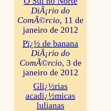
O Sul no Norte
DiÃ¡rio do
ComÃ©rcio
, 11 de
janeiro de 2012
Pï¿½ de banana
DiÃ¡rio do
ComÃ©rcio
, 3 de
janeiro de 2012
Glï¿½rias
acadï¿½micas
lulianas