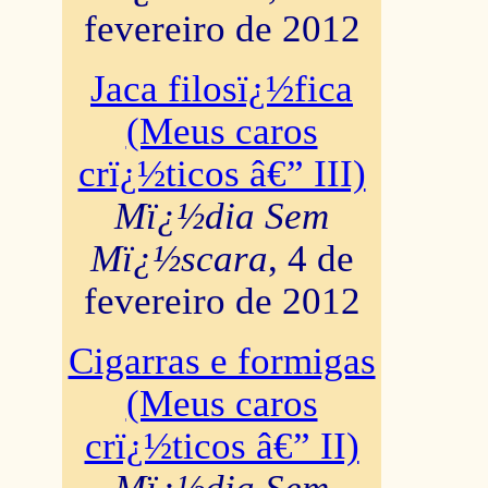
fevereiro de 2012
Jaca filosï¿½fica
(Meus caros
crï¿½ticos â€” III)
Mï¿½dia Sem
Mï¿½scara
, 4 de
fevereiro de 2012
Cigarras e formigas
(Meus caros
crï¿½ticos â€” II)