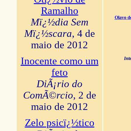
Ramalho
Olavo d
Mï¿½dia Sem
Mï¿½scara
, 4 de
maio de 2012
Inocente como um
Int
feto
DiÃ¡rio do
ComÃ©rcio
, 2 de
maio de 2012
Zelo psicï¿½tico