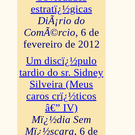
estratï¿½gicas
DiÃ¡rio do
ComÃ©rcio
, 6 de
fevereiro de 2012
Um discï¿½pulo
tardio do sr. Sidney
Silveira (Meus
caros crï¿½ticos
â€” IV)
Mï¿½dia Sem
Mï¿½scara
, 6 de