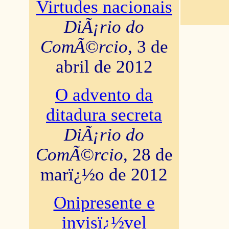
Virtudes nacionais
DiÃ¡rio do
ComÃ©rcio
, 3 de
abril de 2012
O advento da
ditadura secreta
DiÃ¡rio do
ComÃ©rcio
, 28 de
marï¿½o de 2012
Onipresente e
invisï¿½vel