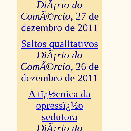
DiÃ¡rio do
ComÃ©rcio
, 27 de
dezembro de 2011
Saltos qualitativos
DiÃ¡rio do
ComÃ©rcio
, 26 de
dezembro de 2011
A tï¿½cnica da
opressï¿½o
sedutora
DiÃ¡rio do