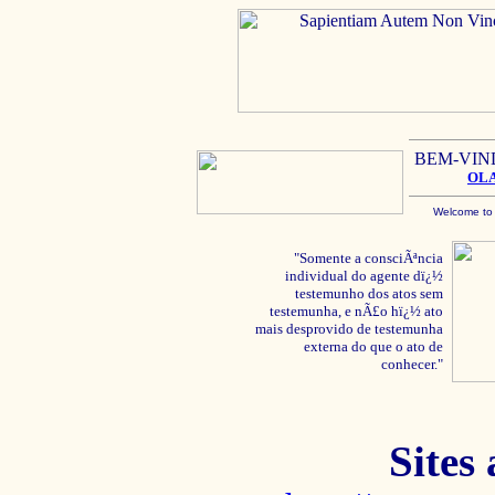
BEM-VIN
OL
Welcome to
"Somente a consciÃªncia
individual do agente dï¿½
testemunho dos atos sem
testemunha, e nÃ£o hï¿½ ato
mais desprovido de testemunha
externa do que o ato de
conhecer."
Sites