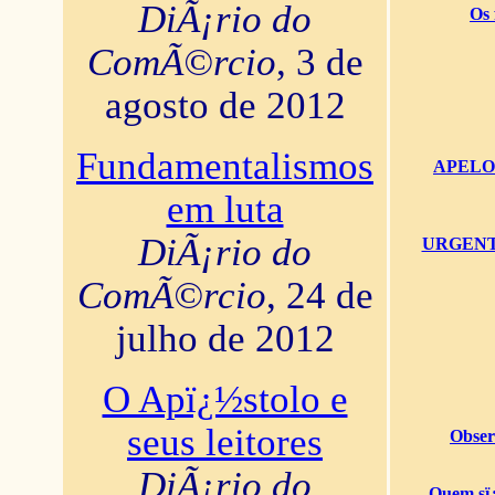
DiÃ¡rio do
Os 
ComÃ©rcio
, 3 de
agosto de 2012
Fundamentalismos
APELO U
em luta
DiÃ¡rio do
URGENTï¿
ComÃ©rcio
, 24 de
julho de 2012
O Apï¿½stolo e
seus leitores
Obser
DiÃ¡rio do
Quem sï¿