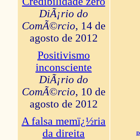
Credibilidade zero
DiÃ¡rio do
ComÃ©rcio
, 14 de
agosto de 2012
Positivismo
inconsciente
DiÃ¡rio do
ComÃ©rcio
, 10 de
agosto de 2012
A falsa memï¿½ria
da direita
D