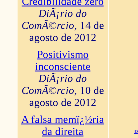
Credibilidade zero
DiÃ¡rio do
ComÃ©rcio
, 14 de
agosto de 2012
Positivismo
inconsciente
DiÃ¡rio do
ComÃ©rcio
, 10 de
agosto de 2012
A falsa memï¿½ria
da direita
D