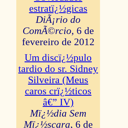
estratï¿½gicas
DiÃ¡rio do
ComÃ©rcio
, 6 de
fevereiro de 2012
Um discï¿½pulo
tardio do sr. Sidney
Silveira (Meus
caros crï¿½ticos
â€” IV)
Mï¿½dia Sem
Mï¿½scara
, 6 de