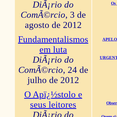
DiÃ¡rio do
Os 
ComÃ©rcio
, 3 de
agosto de 2012
Fundamentalismos
APELO U
em luta
DiÃ¡rio do
URGENTï¿
ComÃ©rcio
, 24 de
julho de 2012
O Apï¿½stolo e
seus leitores
Obser
DiÃ¡rio do
Quem sï¿