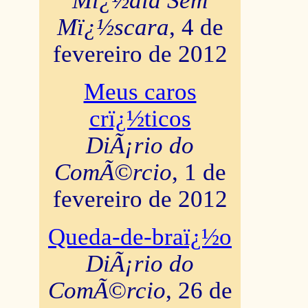
Mï¿½dia Sem
Mï¿½scara
, 4 de
fevereiro de 2012
Meus caros
crï¿½ticos
DiÃ¡rio do
ComÃ©rcio
, 1 de
fevereiro de 2012
Queda-de-braï¿½o
DiÃ¡rio do
ComÃ©rcio
, 26 de