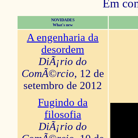
Em con
NOVIDADES
What's new
A engenharia da
desordem
DiÃ¡rio do
ComÃ©rcio
, 12 de
setembro de 2012
Fugindo da
filosofia
DiÃ¡rio do