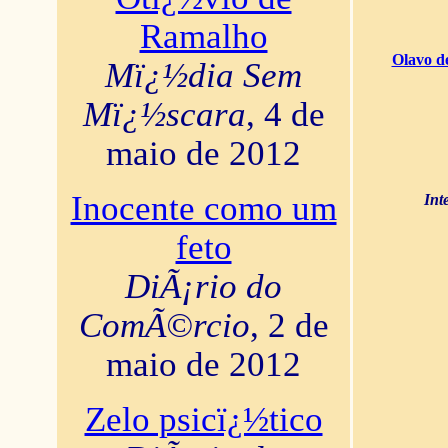
Ramalho
Olavo d
Mï¿½dia Sem
Mï¿½scara
, 4 de
maio de 2012
Inocente como um
Int
feto
DiÃ¡rio do
ComÃ©rcio
, 2 de
maio de 2012
Zelo psicï¿½tico