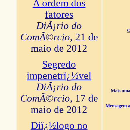
A ordem dos
fatores
DiÃ¡rio do
O
ComÃ©rcio
, 21 de
maio de 2012
Segredo
impenetrï¿½vel
DiÃ¡rio do
Mais uma 
ComÃ©rcio
, 17 de
Mensagem ao
maio de 2012
Diï¿½logo no