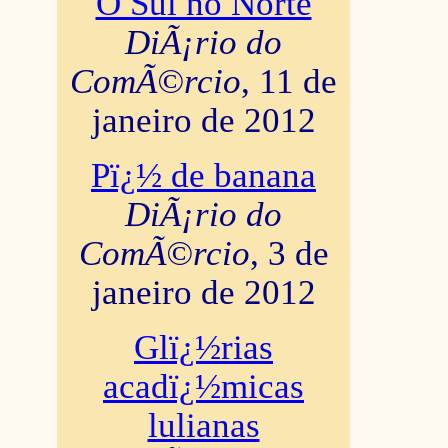
O Sul no Norte
DiÃ¡rio do
ComÃ©rcio
, 11 de
janeiro de 2012
Pï¿½ de banana
DiÃ¡rio do
ComÃ©rcio
, 3 de
janeiro de 2012
Glï¿½rias
acadï¿½micas
lulianas