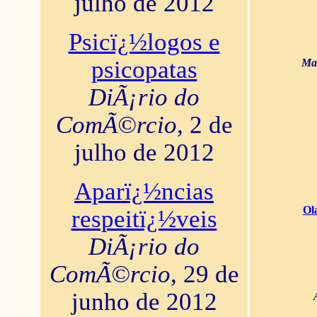
julho de 2012
Psicï¿½logos e
psicopatas
Mar
DiÃ¡rio do
ComÃ©rcio
, 2 de
julho de 2012
Aparï¿½ncias
Ol
respeitï¿½veis
DiÃ¡rio do
ComÃ©rcio
, 29 de
junho de 2012