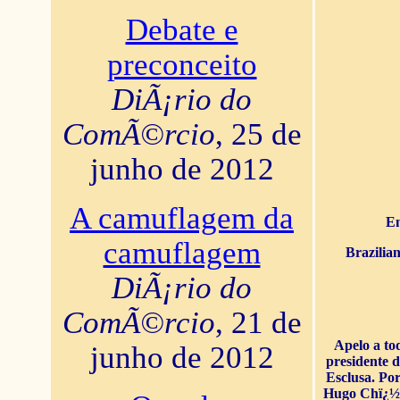
Debate e
preconceito
DiÃ¡rio do
ComÃ©rcio
, 25 de
junho de 2012
A camuflagem da
En
camuflagem
Brazilia
DiÃ¡rio do
ComÃ©rcio
, 21 de
Apelo a to
junho de 2012
presidente 
Esclusa. Por
Hugo Chï¿½ve