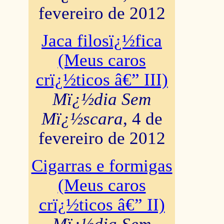
fevereiro de 2012
Jaca filosï¿½fica
(Meus caros
crï¿½ticos â€” III)
Mï¿½dia Sem
Mï¿½scara
, 4 de
fevereiro de 2012
Cigarras e formigas
(Meus caros
crï¿½ticos â€” II)