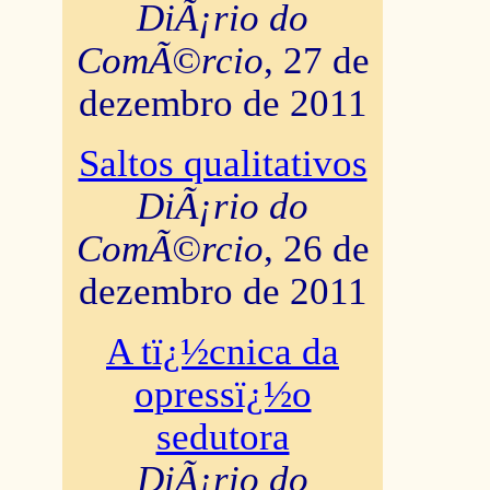
DiÃ¡rio do
ComÃ©rcio
, 27 de
dezembro de 2011
Saltos qualitativos
DiÃ¡rio do
ComÃ©rcio
, 26 de
dezembro de 2011
A tï¿½cnica da
opressï¿½o
sedutora
DiÃ¡rio do