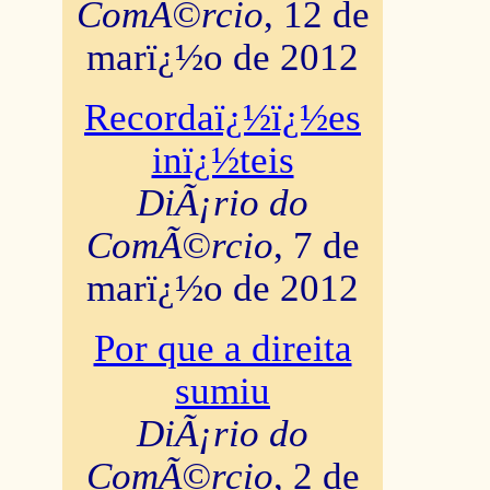
ComÃ©rcio
, 12 de
marï¿½o de 2012
Recordaï¿½ï¿½es
inï¿½teis
DiÃ¡rio do
ComÃ©rcio
, 7 de
marï¿½o de 2012
Por que a direita
sumiu
DiÃ¡rio do
ComÃ©rcio
, 2 de