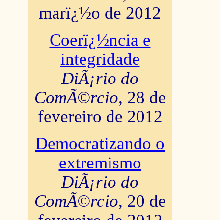
marï¿½o de 2012
Coerï¿½ncia e
integridade
DiÃ¡rio do
ComÃ©rcio
, 28 de
fevereiro de 2012
Democratizando o
extremismo
DiÃ¡rio do
ComÃ©rcio
, 20 de