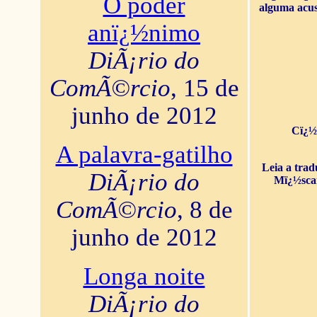
O poder
alguma acus
anï¿½nimo
DiÃ¡rio do
ComÃ©rcio
, 15 de
junho de 2012
Cï¿½
A palavra-gatilho
Leia a tra
DiÃ¡rio do
Mï¿½sca
ComÃ©rcio
, 8 de
junho de 2012
Longa noite
DiÃ¡rio do