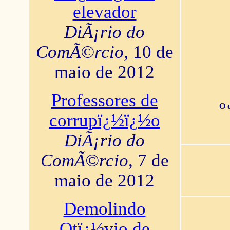
elevador
DiÃ¡rio do
ComÃ©rcio
, 10 de
maio de 2012
Professores de
O 
corrupï¿½ï¿½o
DiÃ¡rio do
ComÃ©rcio
, 7 de
maio de 2012
Demolindo
Otï¿½vio de