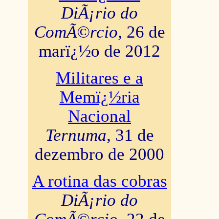
DiÃ¡rio do
ComÃ©rcio
, 26 de
marï¿½o de 2012
Militares e a
Memï¿½ria
Nacional
Ternuma
, 31 de
dezembro de 2000
A rotina das cobras
DiÃ¡rio do