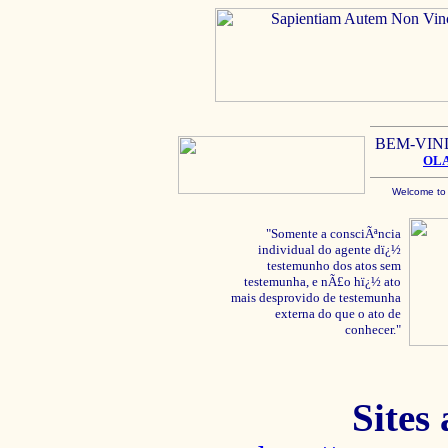
BEM-VIN
OL
Welcome to
"Somente a consciÃªncia
individual do agente dï¿½
testemunho dos atos sem
testemunha, e nÃ£o hï¿½ ato
mais desprovido de testemunha
externa do que o ato de
conhecer."
Sites