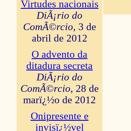
Virtudes nacionais
DiÃ¡rio do
ComÃ©rcio
, 3 de
abril de 2012
O advento da
ditadura secreta
DiÃ¡rio do
ComÃ©rcio
, 28 de
marï¿½o de 2012
Onipresente e
invisï¿½vel