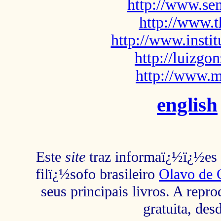
http://www.sem
http://www.t
http://www.insti
http://luizg
http://www.m
english
Este
site
traz informaï¿½ï¿½es s
filï¿½sofo brasileiro
Olavo de 
seus principais livros. A repr
gratuita, des