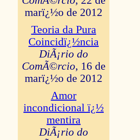
ComÃ©rcio
, 22 de
marï¿½o de 2012
Teoria da Pura
Coincidï¿½ncia
DiÃ¡rio do
ComÃ©rcio
, 16 de
marï¿½o de 2012
Amor
incondicional ï¿½
mentira
DiÃ¡rio do