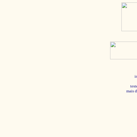
i
tes
mais d