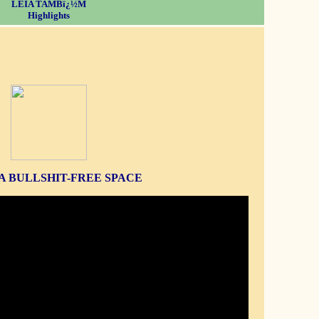
LEIA TAMBï¿½M
Highlights
S A BULLSHIT-FREE SPACE