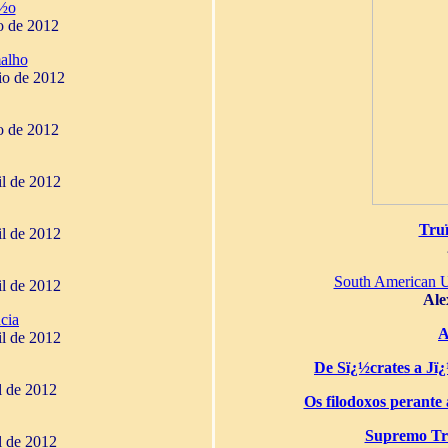
¿½o
o de 2012
alho
io de 2012
o de 2012
il de 2012
Tru
il de 2012
South American 
il de 2012
Ale
cia
A
il de 2012
De Sï¿½crates a Jï¿½
il de 2012
Os filodoxos perante a
Supremo Tri
il de 2012