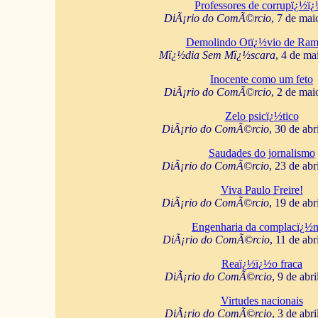
Professores de corrupï¿½ï
DiÃ¡rio do ComÃ©rcio
, 7 de mai
Demolindo Otï¿½vio de Ram
Mï¿½dia Sem Mï¿½scara
, 4 de ma
Inocente como um feto
DiÃ¡rio do ComÃ©rcio
, 2 de mai
Zelo psicï¿½tico
DiÃ¡rio do ComÃ©rcio
, 30 de abr
Saudades do jornalismo
DiÃ¡rio do ComÃ©rcio
, 23 de abr
Viva Paulo Freire!
DiÃ¡rio do ComÃ©rcio
, 19 de abr
Engenharia da complacï¿½n
DiÃ¡rio do ComÃ©rcio
, 11 de abr
Reaï¿½ï¿½o fraca
DiÃ¡rio do ComÃ©rcio
, 9 de abr
Virtudes nacionais
DiÃ¡rio do ComÃ©rcio
, 3 de abr