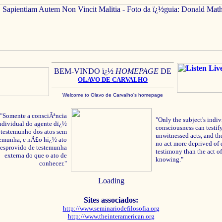
BEM-VINDO ï¿½
HOMEPAGE
DE
OLAVO
DE C
ARVALHO
Welcome to Olavo de Carvalho's homepage
"Somente a consciÃªncia
"Only the subject's indiv
ndividual do agente dï¿½
consciousness can testify
testemunho dos atos sem
unwitnessed acts, and the
temunha, e nÃ£o hï¿½ ato
no act more deprived of 
esprovido de testemunha
testimony than the act of
externa do que o ato de
knowing."
conhecer."
Loading
Sites associados:
http://www.seminariodefilosofia.org
http://www.theinteramerican.org