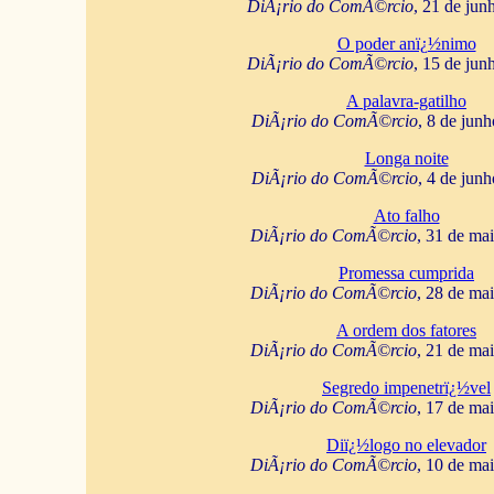
DiÃ¡rio do ComÃ©rcio
, 21 de jun
O poder anï¿½nimo
DiÃ¡rio do ComÃ©rcio
, 15 de jun
A palavra-gatilho
DiÃ¡rio do ComÃ©rcio
, 8 de jun
Longa noite
DiÃ¡rio do ComÃ©rcio
, 4 de jun
Ato falho
DiÃ¡rio do ComÃ©rcio
, 31 de ma
Promessa cumprida
DiÃ¡rio do ComÃ©rcio
, 28 de ma
A ordem dos fatores
DiÃ¡rio do ComÃ©rcio
, 21 de ma
Segredo impenetrï¿½vel
DiÃ¡rio do ComÃ©rcio
, 17 de ma
Diï¿½logo no elevador
DiÃ¡rio do ComÃ©rcio
, 10 de ma