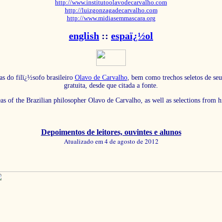
http://www.institutoolavodecarvalho.com
http://luizgonzagadecarvalho.com
http://www.midiasemmascara.org
english
::
espaï¿½ol
as do filï¿½sofo brasileiro
Olavo de Carvalho
, bem como trechos seletos de seu
gratuita, desde que citada a fonte.
eas of the Brazilian philosopher Olavo de Carvalho, as well as selections from 
Depoimentos de leitores, ouvintes e alunos
Atualizado em 4 de agosto de 2012