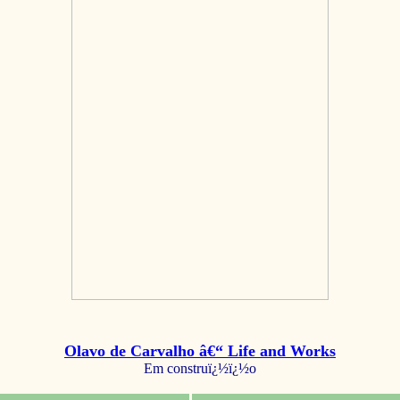
Olavo de Carvalho â€“ Life and Works
Em construï¿½ï¿½o