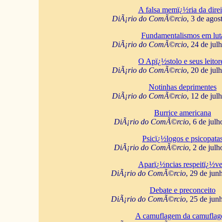
A falsa memï¿½ria da direi
DiÃ¡rio do ComÃ©rcio
, 3 de agos
Fundamentalismos em lut
DiÃ¡rio do ComÃ©rcio
, 24 de jul
O Apï¿½stolo e seus leitor
DiÃ¡rio do ComÃ©rcio
, 20 de jul
Notinhas deprimentes
DiÃ¡rio do ComÃ©rcio
, 12 de jul
Burrice americana
DiÃ¡rio do ComÃ©rcio
, 6 de jul
Psicï¿½logos e psicopata
DiÃ¡rio do ComÃ©rcio
, 2 de jul
Aparï¿½ncias respeitï¿½ve
DiÃ¡rio do ComÃ©rcio
, 29 de jun
Debate e preconceito
DiÃ¡rio do ComÃ©rcio
, 25 de jun
A camuflagem da camufla