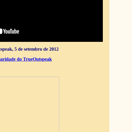
speak, 5 de setembro de 2012
aridade do TrueOutspeak