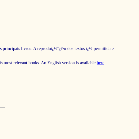
s principais livros. A reproduï¿½ï¿½o dos textos ï¿½ permitida e
his most relevant books. An English version is available
here
.