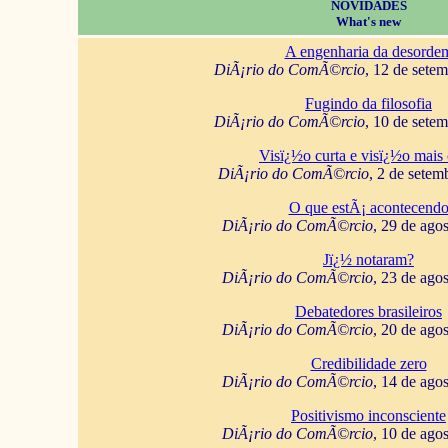
NOVIDADES
What's new
A engenharia da desorde
DiÃ¡rio do ComÃ©rcio
, 12 de sete
Fugindo da filosofia
DiÃ¡rio do ComÃ©rcio
, 10 de sete
Visï¿½o curta e visï¿½o mais 
DiÃ¡rio do ComÃ©rcio
, 2 de setem
O que estÃ¡ acontecend
DiÃ¡rio do ComÃ©rcio
, 29 de ago
Jï¿½ notaram?
DiÃ¡rio do ComÃ©rcio
, 23 de ago
Debatedores brasileiros
DiÃ¡rio do ComÃ©rcio
, 20 de ago
Credibilidade zero
DiÃ¡rio do ComÃ©rcio
, 14 de ago
Positivismo inconsciente
DiÃ¡rio do ComÃ©rcio
, 10 de ago