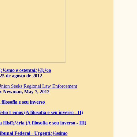
ï¿½smo e ostentaï¿½ï¿½o
25 de agosto de 2012
Union Seeks Regional Law Enforcement
x Newman, May 7, 2012
 filosofia e seu inverso
lio Lemos (A filosofia e seu inverso - II)
 Histï¿½ria (A filosofia e seu inverso - III)
bunal Federal - Urgentï¿½ssimo