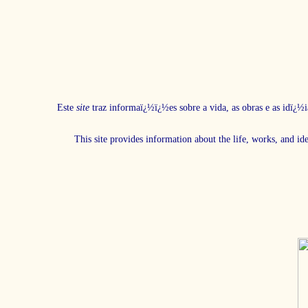
Este
site
traz informaï¿½ï¿½es sobre a vida, as obras e as idï¿½i
This site provides information about the life, works, and id