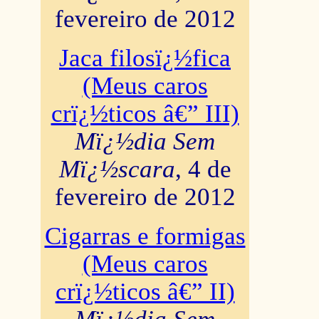
fevereiro de 2012
Jaca filosï¿½fica
(Meus caros
crï¿½ticos â€” III)
Mï¿½dia Sem
Mï¿½scara
, 4 de
fevereiro de 2012
Cigarras e formigas
(Meus caros
crï¿½ticos â€” II)