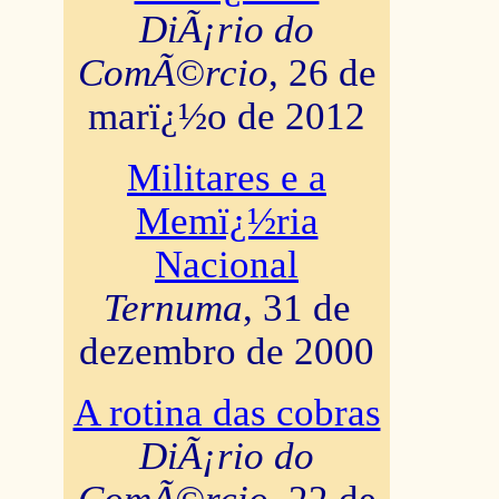
DiÃ¡rio do
ComÃ©rcio
, 26 de
marï¿½o de 2012
Militares e a
Memï¿½ria
Nacional
Ternuma
, 31 de
dezembro de 2000
A rotina das cobras
DiÃ¡rio do