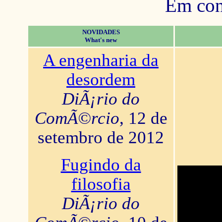
Em con
NOVIDADES
What's new
A engenharia da
desordem
DiÃ¡rio do
ComÃ©rcio
, 12 de
setembro de 2012
Fugindo da
filosofia
DiÃ¡rio do