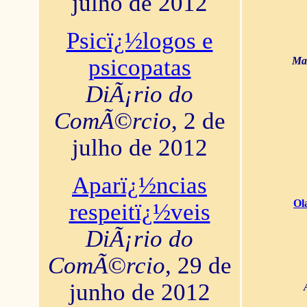
julho de 2012
Psicï¿½logos e
psicopatas
Mar
DiÃ¡rio do
ComÃ©rcio
, 2 de
julho de 2012
Aparï¿½ncias
Ol
respeitï¿½veis
DiÃ¡rio do
ComÃ©rcio
, 29 de
junho de 2012