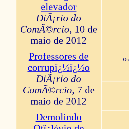
elevador
DiÃ¡rio do
ComÃ©rcio
, 10 de
maio de 2012
Professores de
O 
corrupï¿½ï¿½o
DiÃ¡rio do
ComÃ©rcio
, 7 de
maio de 2012
Demolindo
Otï¿½vio de