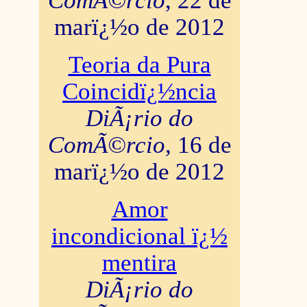
ComÃ©rcio
, 22 de
marï¿½o de 2012
Teoria da Pura
Coincidï¿½ncia
DiÃ¡rio do
ComÃ©rcio
, 16 de
marï¿½o de 2012
Amor
incondicional ï¿½
mentira
DiÃ¡rio do