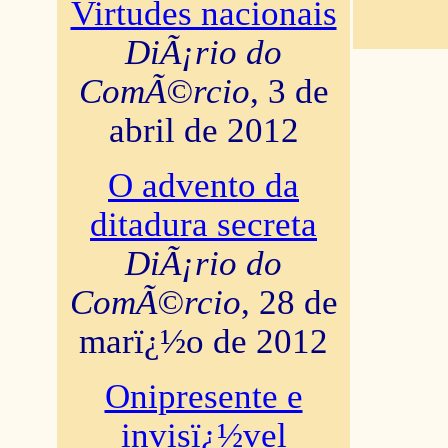
Virtudes nacionais
DiÃ¡rio do
ComÃ©rcio
, 3 de
abril de 2012
O advento da
ditadura secreta
DiÃ¡rio do
ComÃ©rcio
, 28 de
marï¿½o de 2012
Onipresente e
invisï¿½vel