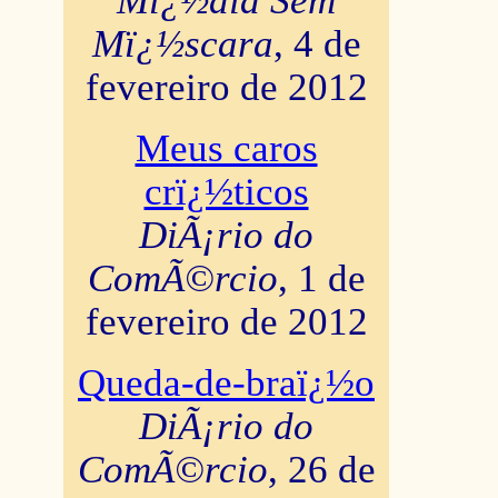
Mï¿½dia Sem
Mï¿½scara
, 4 de
fevereiro de 2012
Meus caros
crï¿½ticos
DiÃ¡rio do
ComÃ©rcio
, 1 de
fevereiro de 2012
Queda-de-braï¿½o
DiÃ¡rio do
ComÃ©rcio
, 26 de