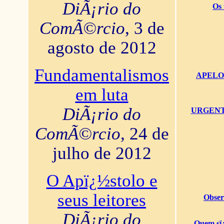
DiÃ¡rio do
Os 
ComÃ©rcio
, 3 de
agosto de 2012
Fundamentalismos
APELO U
em luta
DiÃ¡rio do
URGENTï¿
ComÃ©rcio
, 24 de
julho de 2012
O Apï¿½stolo e
seus leitores
Obser
DiÃ¡rio do
Quem sï¿