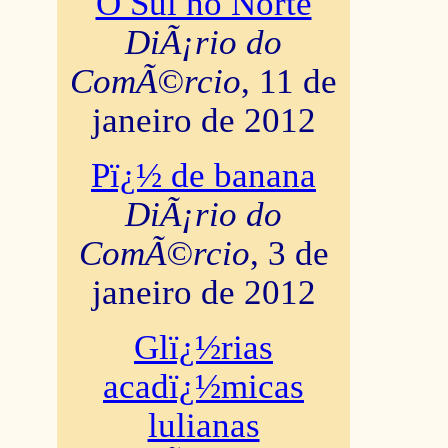
O Sul no Norte
DiÃ¡rio do
ComÃ©rcio
, 11 de
janeiro de 2012
Pï¿½ de banana
DiÃ¡rio do
ComÃ©rcio
, 3 de
janeiro de 2012
Glï¿½rias
acadï¿½micas
lulianas