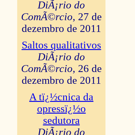
DiÃ¡rio do
ComÃ©rcio
, 27 de
dezembro de 2011
Saltos qualitativos
DiÃ¡rio do
ComÃ©rcio
, 26 de
dezembro de 2011
A tï¿½cnica da
opressï¿½o
sedutora
DiÃ¡rio do