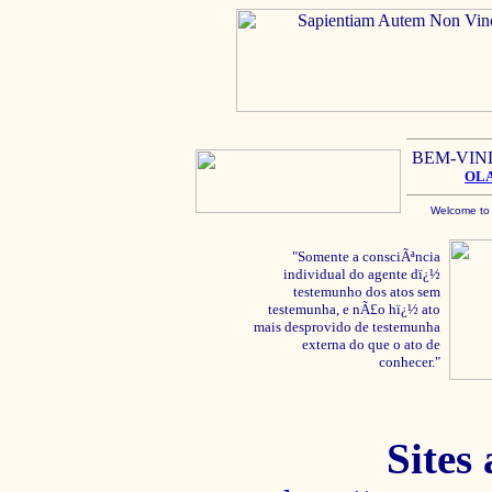
BEM-VIN
OL
Welcome to
"Somente a consciÃªncia
individual do agente dï¿½
testemunho dos atos sem
testemunha, e nÃ£o hï¿½ ato
mais desprovido de testemunha
externa do que o ato de
conhecer."
Sites