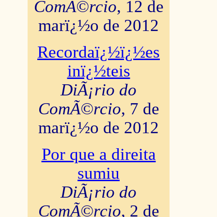
ComÃ©rcio
, 12 de
marï¿½o de 2012
Recordaï¿½ï¿½es
inï¿½teis
DiÃ¡rio do
ComÃ©rcio
, 7 de
marï¿½o de 2012
Por que a direita
sumiu
DiÃ¡rio do
ComÃ©rcio
, 2 de