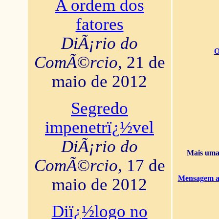
A ordem dos
fatores
DiÃ¡rio do
O
ComÃ©rcio
, 21 de
maio de 2012
Segredo
impenetrï¿½vel
DiÃ¡rio do
Mais uma 
ComÃ©rcio
, 17 de
Mensagem ao
maio de 2012
Diï¿½logo no