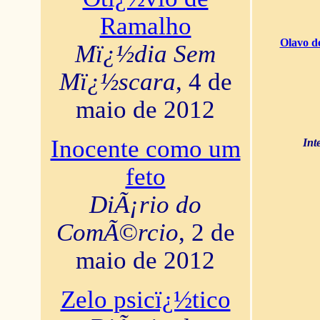
Ramalho
Olavo d
Mï¿½dia Sem
Mï¿½scara
, 4 de
maio de 2012
Inocente como um
Int
feto
DiÃ¡rio do
ComÃ©rcio
, 2 de
maio de 2012
Zelo psicï¿½tico