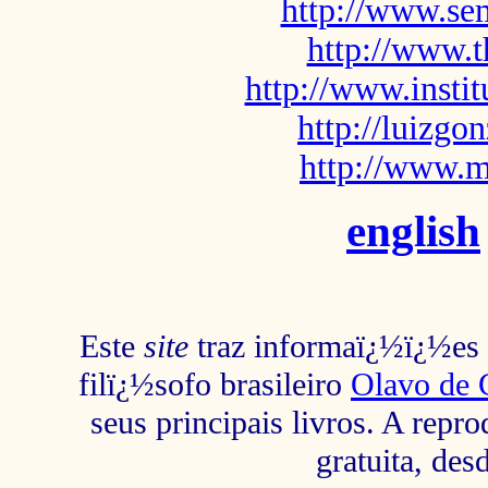
http://www.sem
http://www.t
http://www.insti
http://luizg
http://www.m
english
Este
site
traz informaï¿½ï¿½es s
filï¿½sofo brasileiro
Olavo de 
seus principais livros. A repr
gratuita, des