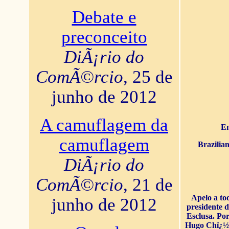
Debate e
preconceito
DiÃ¡rio do
ComÃ©rcio
, 25 de
junho de 2012
A camuflagem da
En
camuflagem
Brazilia
DiÃ¡rio do
ComÃ©rcio
, 21 de
Apelo a to
junho de 2012
presidente 
Esclusa. Por
Hugo Chï¿½ve