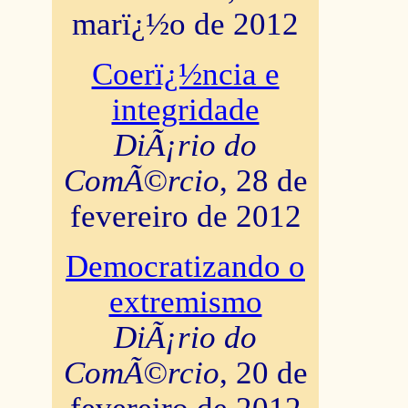
marï¿½o de 2012
Coerï¿½ncia e
integridade
DiÃ¡rio do
ComÃ©rcio
, 28 de
fevereiro de 2012
Democratizando o
extremismo
DiÃ¡rio do
ComÃ©rcio
, 20 de