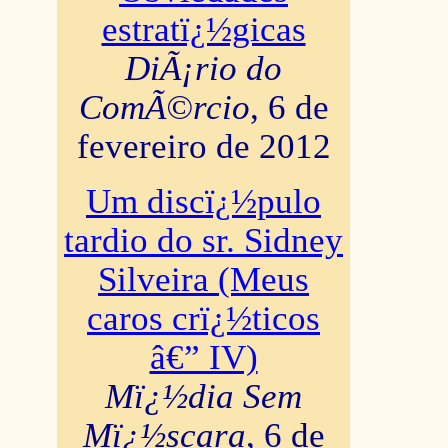
estratï¿½gicas
DiÃ¡rio do
ComÃ©rcio
, 6 de
fevereiro de 2012
Um discï¿½pulo
tardio do sr. Sidney
Silveira (Meus
caros crï¿½ticos
â€” IV)
Mï¿½dia Sem
Mï¿½scara
, 6 de