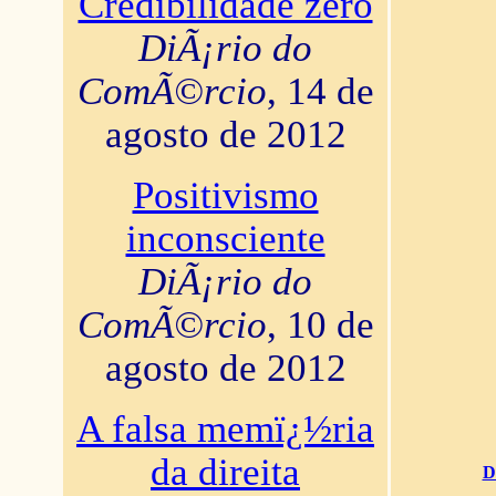
Credibilidade zero
DiÃ¡rio do
ComÃ©rcio
, 14 de
agosto de 2012
Positivismo
inconsciente
DiÃ¡rio do
ComÃ©rcio
, 10 de
agosto de 2012
A falsa memï¿½ria
da direita
D