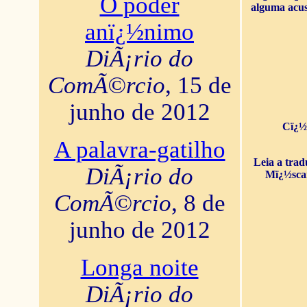
O poder
alguma acus
anï¿½nimo
DiÃ¡rio do
ComÃ©rcio
, 15 de
junho de 2012
Cï¿½
A palavra-gatilho
Leia a tra
DiÃ¡rio do
Mï¿½sca
ComÃ©rcio
, 8 de
junho de 2012
Longa noite
DiÃ¡rio do