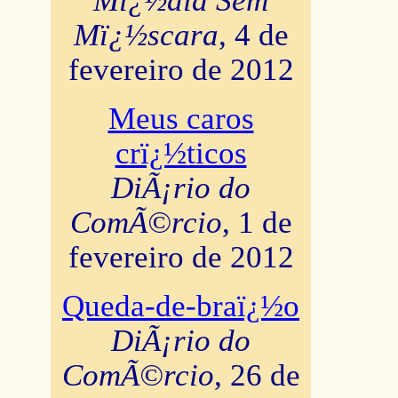
Mï¿½dia Sem
Mï¿½scara
, 4 de
fevereiro de 2012
Meus caros
crï¿½ticos
DiÃ¡rio do
ComÃ©rcio
, 1 de
fevereiro de 2012
Queda-de-braï¿½o
DiÃ¡rio do
ComÃ©rcio
, 26 de