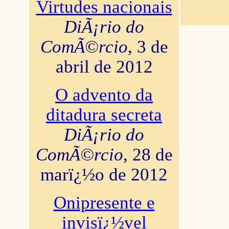
Virtudes nacionais
DiÃ¡rio do
ComÃ©rcio
, 3 de
abril de 2012
O advento da
ditadura secreta
DiÃ¡rio do
ComÃ©rcio
, 28 de
marï¿½o de 2012
Onipresente e
invisï¿½vel