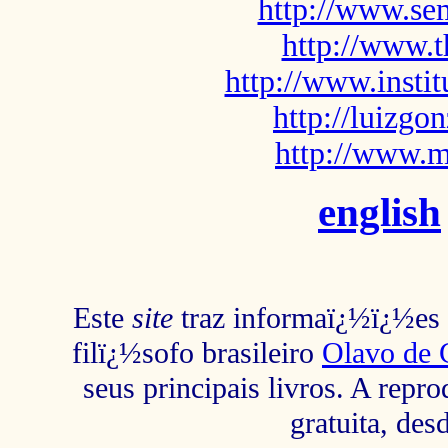
http://www.sem
http://www.t
http://www.insti
http://luizg
http://www.m
english
Este
site
traz informaï¿½ï¿½es s
filï¿½sofo brasileiro
Olavo de 
seus principais livros. A repr
gratuita, des