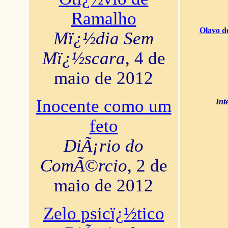
Ramalho
Olavo d
Mï¿½dia Sem
Mï¿½scara
, 4 de
maio de 2012
Inocente como um
Int
feto
DiÃ¡rio do
ComÃ©rcio
, 2 de
maio de 2012
Zelo psicï¿½tico