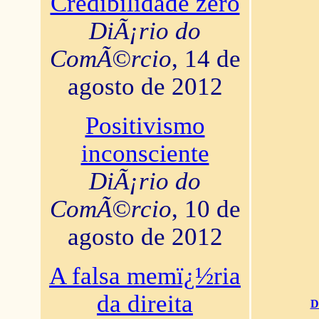
Credibilidade zero
DiÃ¡rio do
ComÃ©rcio
, 14 de
agosto de 2012
Positivismo
inconsciente
DiÃ¡rio do
ComÃ©rcio
, 10 de
agosto de 2012
A falsa memï¿½ria
da direita
D