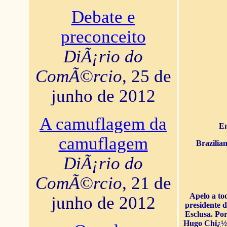
Debate e
preconceito
DiÃ¡rio do
ComÃ©rcio
, 25 de
junho de 2012
A camuflagem da
En
camuflagem
Brazilia
DiÃ¡rio do
ComÃ©rcio
, 21 de
Apelo a to
junho de 2012
presidente 
Esclusa. Por
Hugo Chï¿½ve