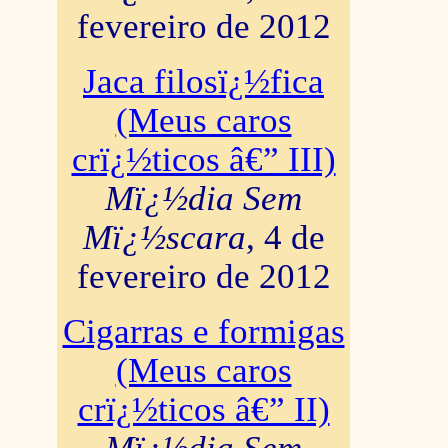
fevereiro de 2012
Jaca filosï¿½fica
(Meus caros
crï¿½ticos â€” III)
Mï¿½dia Sem
Mï¿½scara
, 4 de
fevereiro de 2012
Cigarras e formigas
(Meus caros
crï¿½ticos â€” II)