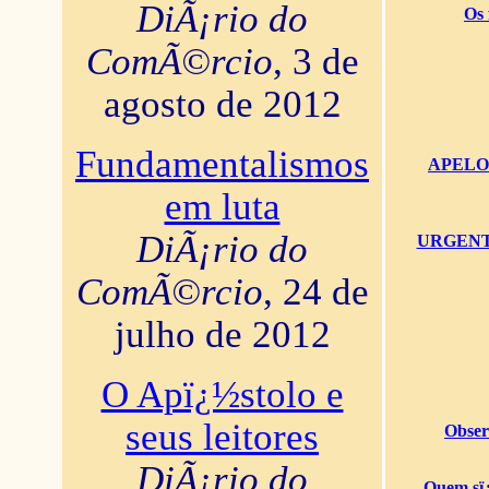
DiÃ¡rio do
Os 
ComÃ©rcio
, 3 de
agosto de 2012
Fundamentalismos
APELO U
em luta
DiÃ¡rio do
URGENTï¿
ComÃ©rcio
, 24 de
julho de 2012
O Apï¿½stolo e
seus leitores
Obser
DiÃ¡rio do
Quem sï¿