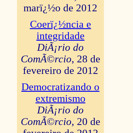
marï¿½o de 2012
Coerï¿½ncia e
integridade
DiÃ¡rio do
ComÃ©rcio
, 28 de
fevereiro de 2012
Democratizando o
extremismo
DiÃ¡rio do
ComÃ©rcio
, 20 de