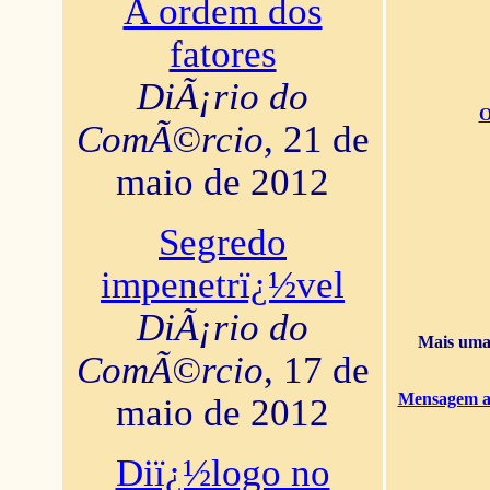
A ordem dos
fatores
DiÃ¡rio do
O
ComÃ©rcio
, 21 de
maio de 2012
Segredo
impenetrï¿½vel
DiÃ¡rio do
Mais uma 
ComÃ©rcio
, 17 de
Mensagem ao
maio de 2012
Diï¿½logo no