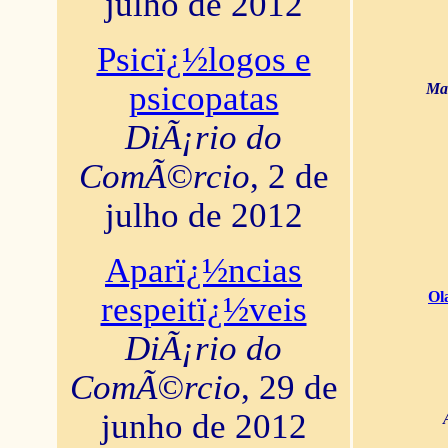
julho de 2012
Psicï¿½logos e
psicopatas
Mar
DiÃ¡rio do
ComÃ©rcio
, 2 de
julho de 2012
Aparï¿½ncias
Ol
respeitï¿½veis
DiÃ¡rio do
ComÃ©rcio
, 29 de
junho de 2012