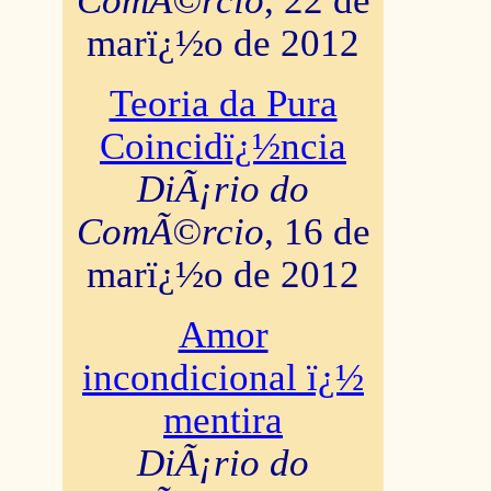
ComÃ©rcio
, 22 de
marï¿½o de 2012
Teoria da Pura
Coincidï¿½ncia
DiÃ¡rio do
ComÃ©rcio
, 16 de
marï¿½o de 2012
Amor
incondicional ï¿½
mentira
DiÃ¡rio do