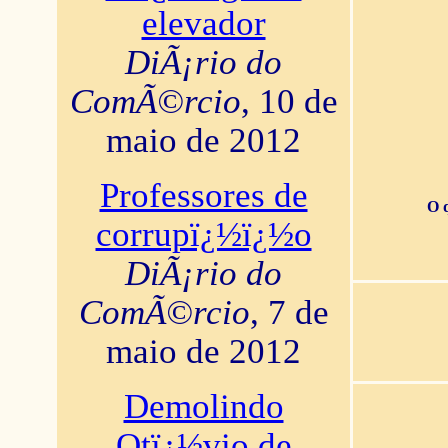
elevador
DiÃ¡rio do
ComÃ©rcio
, 10 de
maio de 2012
Professores de
O 
corrupï¿½ï¿½o
DiÃ¡rio do
ComÃ©rcio
, 7 de
maio de 2012
Demolindo
Otï¿½vio de