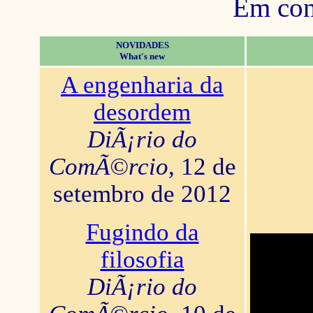
Em con
NOVIDADES
What's new
A engenharia da
desordem
DiÃ¡rio do
ComÃ©rcio
, 12 de
setembro de 2012
Fugindo da
filosofia
DiÃ¡rio do