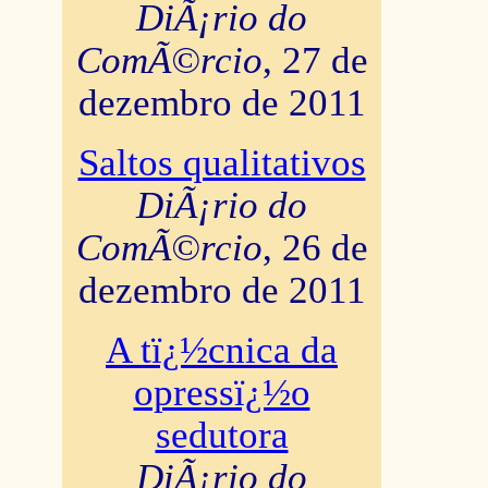
DiÃ¡rio do
ComÃ©rcio
, 27 de
dezembro de 2011
Saltos qualitativos
DiÃ¡rio do
ComÃ©rcio
, 26 de
dezembro de 2011
A tï¿½cnica da
opressï¿½o
sedutora
DiÃ¡rio do