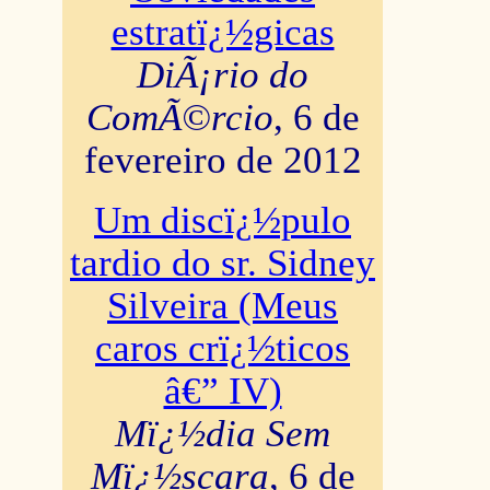
estratï¿½gicas
DiÃ¡rio do
ComÃ©rcio
, 6 de
fevereiro de 2012
Um discï¿½pulo
tardio do sr. Sidney
Silveira (Meus
caros crï¿½ticos
â€” IV)
Mï¿½dia Sem
Mï¿½scara
, 6 de