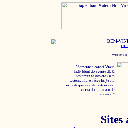
BEM-VIN
OL
Welcome to
"Somente a consciÃªncia
individual do agente dï¿½
testemunho dos atos sem
testemunha, e nÃ£o hï¿½ ato
mais desprovido de testemunha
externa do que o ato de
conhecer."
Sites