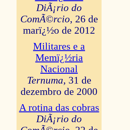
DiÃ¡rio do
ComÃ©rcio
, 26 de
marï¿½o de 2012
Militares e a
Memï¿½ria
Nacional
Ternuma
, 31 de
dezembro de 2000
A rotina das cobras
DiÃ¡rio do