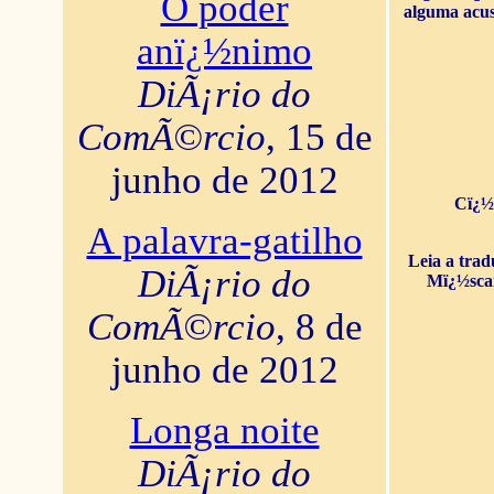
O poder
alguma acus
anï¿½nimo
DiÃ¡rio do
ComÃ©rcio
, 15 de
junho de 2012
Cï¿½
A palavra-gatilho
Leia a tra
DiÃ¡rio do
Mï¿½sca
ComÃ©rcio
, 8 de
junho de 2012
Longa noite
DiÃ¡rio do