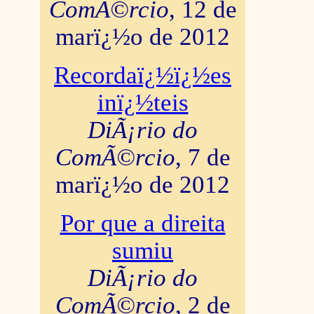
ComÃ©rcio
, 12 de
marï¿½o de 2012
Recordaï¿½ï¿½es
inï¿½teis
DiÃ¡rio do
ComÃ©rcio
, 7 de
marï¿½o de 2012
Por que a direita
sumiu
DiÃ¡rio do
ComÃ©rcio
, 2 de