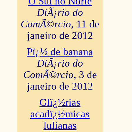
O Sul no Norte
DiÃ¡rio do
ComÃ©rcio
, 11 de
janeiro de 2012
Pï¿½ de banana
DiÃ¡rio do
ComÃ©rcio
, 3 de
janeiro de 2012
Glï¿½rias
acadï¿½micas
lulianas