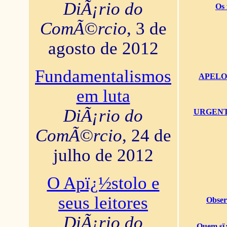
DiÃ¡rio do
Os 
ComÃ©rcio
, 3 de
agosto de 2012
Fundamentalismos
APELO U
em luta
DiÃ¡rio do
URGENTï¿
ComÃ©rcio
, 24 de
julho de 2012
O Apï¿½stolo e
seus leitores
Obser
DiÃ¡rio do
Quem sï¿