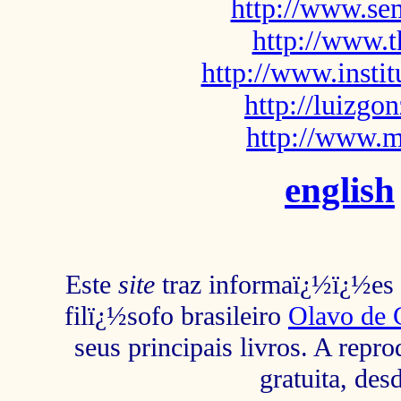
http://www.sem
http://www.t
http://www.insti
http://luizg
http://www.m
english
Este
site
traz informaï¿½ï¿½es s
filï¿½sofo brasileiro
Olavo de 
seus principais livros. A repr
gratuita, des