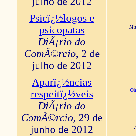
julho de 2012
Psicï¿½logos e
psicopatas
Mar
DiÃ¡rio do
ComÃ©rcio
, 2 de
julho de 2012
Aparï¿½ncias
Ol
respeitï¿½veis
DiÃ¡rio do
ComÃ©rcio
, 29 de
junho de 2012