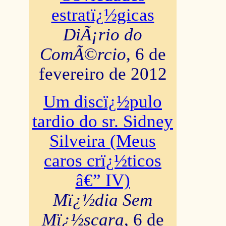
estratï¿½gicas
DiÃ¡rio do
ComÃ©rcio
, 6 de
fevereiro de 2012
Um discï¿½pulo
tardio do sr. Sidney
Silveira (Meus
caros crï¿½ticos
â€” IV)
Mï¿½dia Sem
Mï¿½scara
, 6 de