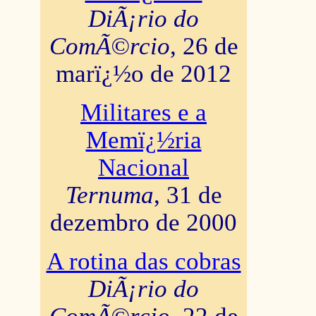
DiÃ¡rio do
ComÃ©rcio
, 26 de
marï¿½o de 2012
Militares e a
Memï¿½ria
Nacional
Ternuma
, 31 de
dezembro de 2000
A rotina das cobras
DiÃ¡rio do