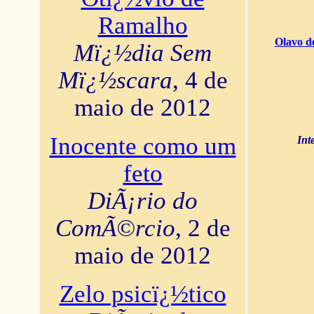
Ramalho
Olavo d
Mï¿½dia Sem
Mï¿½scara
, 4 de
maio de 2012
Inocente como um
Int
feto
DiÃ¡rio do
ComÃ©rcio
, 2 de
maio de 2012
Zelo psicï¿½tico