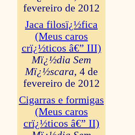
fevereiro de 2012
Jaca filosï¿½fica
(Meus caros
crï¿½ticos â€” III)
Mï¿½dia Sem
Mï¿½scara
, 4 de
fevereiro de 2012
Cigarras e formigas
(Meus caros
crï¿½ticos â€” II)