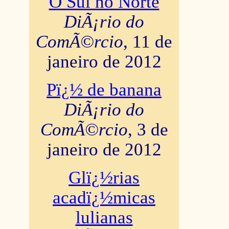
O Sul no Norte
DiÃ¡rio do
ComÃ©rcio
, 11 de
janeiro de 2012
Pï¿½ de banana
DiÃ¡rio do
ComÃ©rcio
, 3 de
janeiro de 2012
Glï¿½rias
acadï¿½micas
lulianas