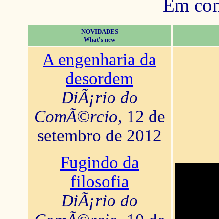
Em con
NOVIDADES
What's new
A engenharia da
desordem
DiÃ¡rio do
ComÃ©rcio
, 12 de
setembro de 2012
Fugindo da
filosofia
DiÃ¡rio do