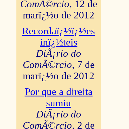
ComÃ©rcio
, 12 de
marï¿½o de 2012
Recordaï¿½ï¿½es
inï¿½teis
DiÃ¡rio do
ComÃ©rcio
, 7 de
marï¿½o de 2012
Por que a direita
sumiu
DiÃ¡rio do
ComÃ©rcio
, 2 de