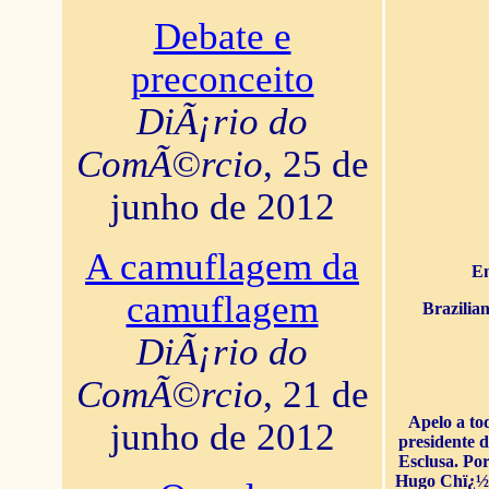
Debate e
preconceito
DiÃ¡rio do
ComÃ©rcio
, 25 de
junho de 2012
A camuflagem da
En
camuflagem
Brazilia
DiÃ¡rio do
ComÃ©rcio
, 21 de
Apelo a to
junho de 2012
presidente 
Esclusa. Por
Hugo Chï¿½ve