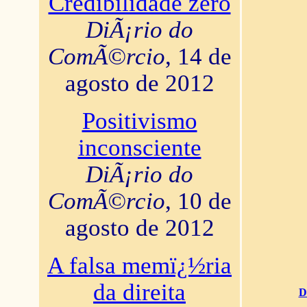
Credibilidade zero
DiÃ¡rio do
ComÃ©rcio
, 14 de
agosto de 2012
Positivismo
inconsciente
DiÃ¡rio do
ComÃ©rcio
, 10 de
agosto de 2012
A falsa memï¿½ria
da direita
D