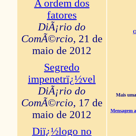
A ordem dos
fatores
DiÃ¡rio do
O
ComÃ©rcio
, 21 de
maio de 2012
Segredo
impenetrï¿½vel
DiÃ¡rio do
Mais uma 
ComÃ©rcio
, 17 de
Mensagem ao
maio de 2012
Diï¿½logo no