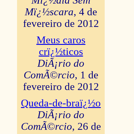
Mï¿½dia Sem
Mï¿½scara
, 4 de
fevereiro de 2012
Meus caros
crï¿½ticos
DiÃ¡rio do
ComÃ©rcio
, 1 de
fevereiro de 2012
Queda-de-braï¿½o
DiÃ¡rio do
ComÃ©rcio
, 26 de