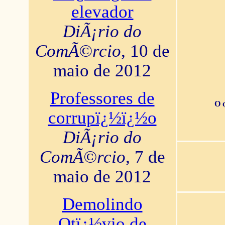
elevador
DiÃ¡rio do
ComÃ©rcio
, 10 de
maio de 2012
Professores de
O 
corrupï¿½ï¿½o
DiÃ¡rio do
ComÃ©rcio
, 7 de
maio de 2012
Demolindo
Otï¿½vio de