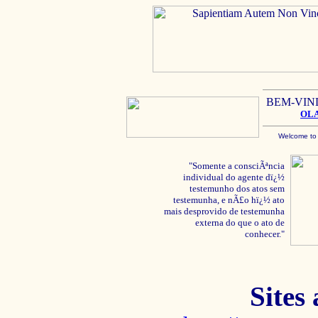
BEM-VIN
OL
Welcome to
"Somente a consciÃªncia
individual do agente dï¿½
testemunho dos atos sem
testemunha, e nÃ£o hï¿½ ato
mais desprovido de testemunha
externa do que o ato de
conhecer."
Sites