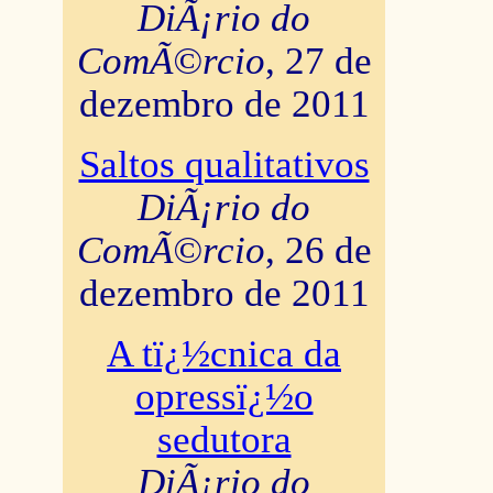
DiÃ¡rio do
ComÃ©rcio
, 27 de
dezembro de 2011
Saltos qualitativos
DiÃ¡rio do
ComÃ©rcio
, 26 de
dezembro de 2011
A tï¿½cnica da
opressï¿½o
sedutora
DiÃ¡rio do