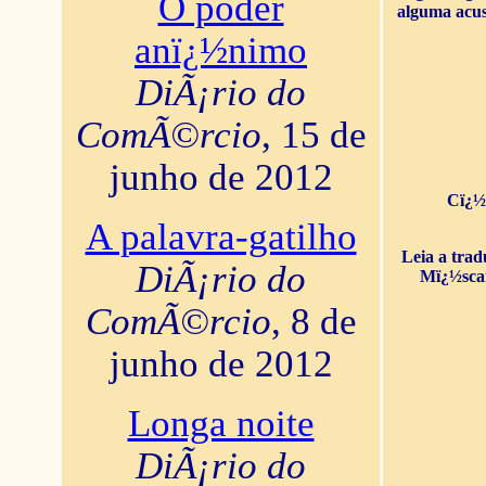
O poder
alguma acus
anï¿½nimo
DiÃ¡rio do
ComÃ©rcio
, 15 de
junho de 2012
Cï¿½
A palavra-gatilho
Leia a tra
DiÃ¡rio do
Mï¿½sca
ComÃ©rcio
, 8 de
junho de 2012
Longa noite
DiÃ¡rio do