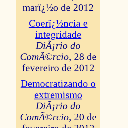
marï¿½o de 2012
Coerï¿½ncia e
integridade
DiÃ¡rio do
ComÃ©rcio
, 28 de
fevereiro de 2012
Democratizando o
extremismo
DiÃ¡rio do
ComÃ©rcio
, 20 de