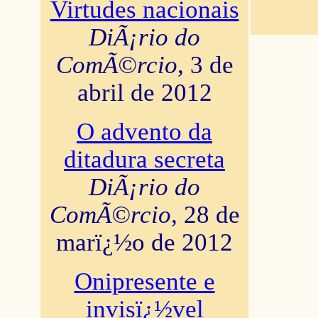
Virtudes nacionais
DiÃ¡rio do
ComÃ©rcio
, 3 de
abril de 2012
O advento da
ditadura secreta
DiÃ¡rio do
ComÃ©rcio
, 28 de
marï¿½o de 2012
Onipresente e
invisï¿½vel