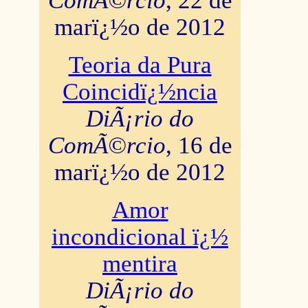
ComÃ©rcio
, 22 de
marï¿½o de 2012
Teoria da Pura
Coincidï¿½ncia
DiÃ¡rio do
ComÃ©rcio
, 16 de
marï¿½o de 2012
Amor
incondicional ï¿½
mentira
DiÃ¡rio do