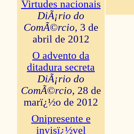
Virtudes nacionais
DiÃ¡rio do
ComÃ©rcio
, 3 de
abril de 2012
O advento da
ditadura secreta
DiÃ¡rio do
ComÃ©rcio
, 28 de
marï¿½o de 2012
Onipresente e
invisï¿½vel