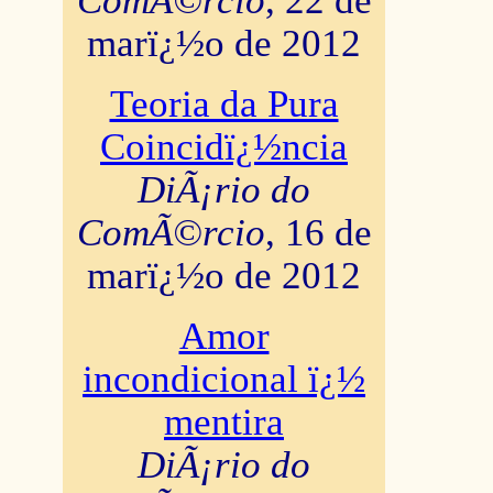
ComÃ©rcio
, 22 de
marï¿½o de 2012
Teoria da Pura
Coincidï¿½ncia
DiÃ¡rio do
ComÃ©rcio
, 16 de
marï¿½o de 2012
Amor
incondicional ï¿½
mentira
DiÃ¡rio do