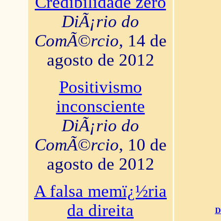
Credibilidade zero
DiÃ¡rio do
ComÃ©rcio
, 14 de
agosto de 2012
Positivismo
inconsciente
DiÃ¡rio do
ComÃ©rcio
, 10 de
agosto de 2012
A falsa memï¿½ria
da direita
D