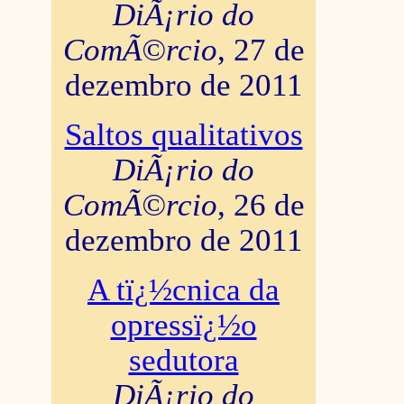
DiÃ¡rio do
ComÃ©rcio
, 27 de
dezembro de 2011
Saltos qualitativos
DiÃ¡rio do
ComÃ©rcio
, 26 de
dezembro de 2011
A tï¿½cnica da
opressï¿½o
sedutora
DiÃ¡rio do