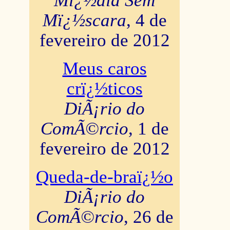
Mï¿½dia Sem
Mï¿½scara
, 4 de
fevereiro de 2012
Meus caros
crï¿½ticos
DiÃ¡rio do
ComÃ©rcio
, 1 de
fevereiro de 2012
Queda-de-braï¿½o
DiÃ¡rio do
ComÃ©rcio
, 26 de