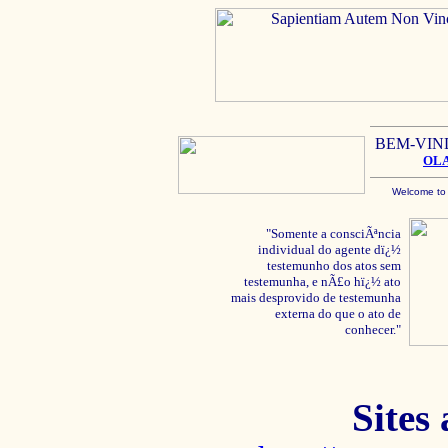
BEM-VIN
OL
Welcome to
"Somente a consciÃªncia
individual do agente dï¿½
testemunho dos atos sem
testemunha, e nÃ£o hï¿½ ato
mais desprovido de testemunha
externa do que o ato de
conhecer."
Sites