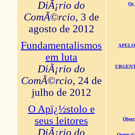
DiÃ¡rio do
Os 
ComÃ©rcio
, 3 de
agosto de 2012
Fundamentalismos
APELO U
em luta
DiÃ¡rio do
URGENTï¿
ComÃ©rcio
, 24 de
julho de 2012
O Apï¿½stolo e
seus leitores
Obser
DiÃ¡rio do
Quem sï¿