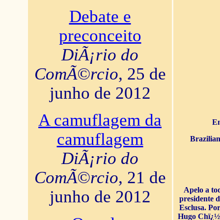
Debate e
preconceito
DiÃ¡rio do
ComÃ©rcio
, 25 de
junho de 2012
A camuflagem da
En
camuflagem
Brazilia
DiÃ¡rio do
ComÃ©rcio
, 21 de
Apelo a to
junho de 2012
presidente 
Esclusa. Por
Hugo Chï¿½ve