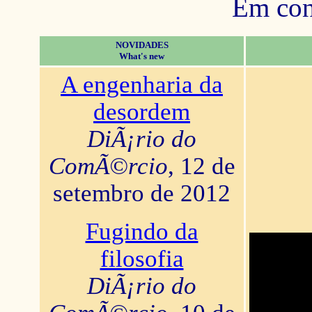
Em con
NOVIDADES
What's new
A engenharia da
desordem
DiÃ¡rio do
ComÃ©rcio
, 12 de
setembro de 2012
Fugindo da
filosofia
DiÃ¡rio do