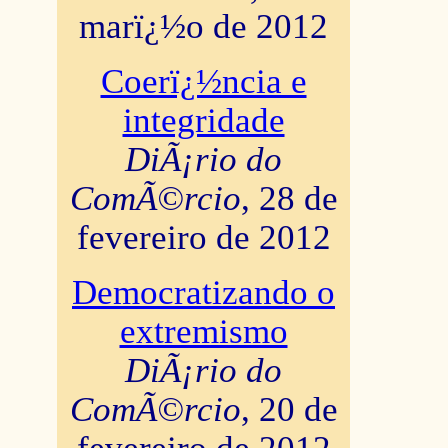
marï¿½o de 2012
Coerï¿½ncia e
integridade
DiÃ¡rio do
ComÃ©rcio
, 28 de
fevereiro de 2012
Democratizando o
extremismo
DiÃ¡rio do
ComÃ©rcio
, 20 de