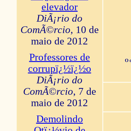
elevador
DiÃ¡rio do
ComÃ©rcio
, 10 de
maio de 2012
Professores de
O 
corrupï¿½ï¿½o
DiÃ¡rio do
ComÃ©rcio
, 7 de
maio de 2012
Demolindo
Otï¿½vio de