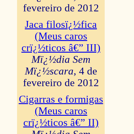
fevereiro de 2012
Jaca filosï¿½fica
(Meus caros
crï¿½ticos â€” III)
Mï¿½dia Sem
Mï¿½scara
, 4 de
fevereiro de 2012
Cigarras e formigas
(Meus caros
crï¿½ticos â€” II)