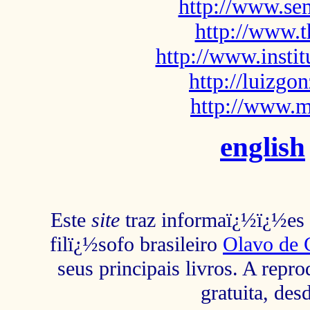
http://www.sem
http://www.t
http://www.insti
http://luizg
http://www.m
english
Este
site
traz informaï¿½ï¿½es s
filï¿½sofo brasileiro
Olavo de 
seus principais livros. A repr
gratuita, des