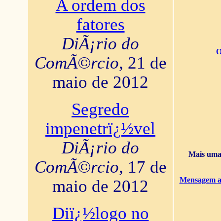
A ordem dos
fatores
DiÃ¡rio do
O
ComÃ©rcio
, 21 de
maio de 2012
Segredo
impenetrï¿½vel
DiÃ¡rio do
Mais uma 
ComÃ©rcio
, 17 de
Mensagem ao
maio de 2012
Diï¿½logo no