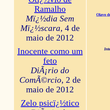
Ramalho
Olavo d
Mï¿½dia Sem
Mï¿½scara
, 4 de
maio de 2012
Inocente como um
Int
feto
DiÃ¡rio do
ComÃ©rcio
, 2 de
maio de 2012
Zelo psicï¿½tico