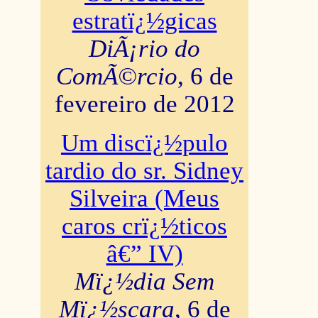
estratï¿½gicas
DiÃ¡rio do
ComÃ©rcio
, 6 de
fevereiro de 2012
Um discï¿½pulo
tardio do sr. Sidney
Silveira (Meus
caros crï¿½ticos
â€” IV)
Mï¿½dia Sem
Mï¿½scara
, 6 de