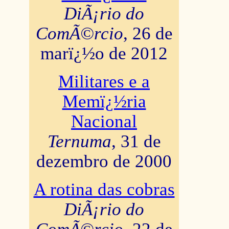
DiÃ¡rio do
ComÃ©rcio
, 26 de
marï¿½o de 2012
Militares e a
Memï¿½ria
Nacional
Ternuma
, 31 de
dezembro de 2000
A rotina das cobras
DiÃ¡rio do