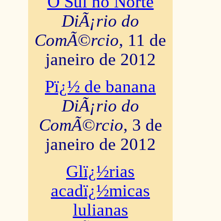
O Sul no Norte
DiÃ¡rio do
ComÃ©rcio
, 11 de
janeiro de 2012
Pï¿½ de banana
DiÃ¡rio do
ComÃ©rcio
, 3 de
janeiro de 2012
Glï¿½rias
acadï¿½micas
lulianas