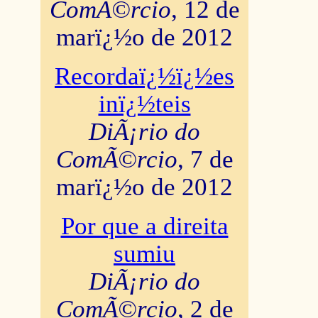
ComÃ©rcio
, 12 de
marï¿½o de 2012
Recordaï¿½ï¿½es
inï¿½teis
DiÃ¡rio do
ComÃ©rcio
, 7 de
marï¿½o de 2012
Por que a direita
sumiu
DiÃ¡rio do
ComÃ©rcio
, 2 de