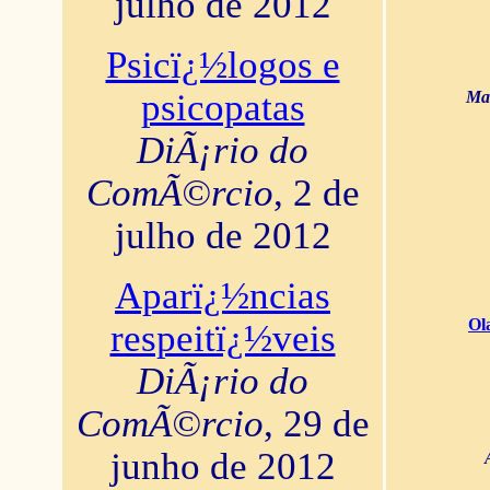
julho de 2012
Psicï¿½logos e
psicopatas
Mar
DiÃ¡rio do
ComÃ©rcio
, 2 de
julho de 2012
Aparï¿½ncias
Ol
respeitï¿½veis
DiÃ¡rio do
ComÃ©rcio
, 29 de
junho de 2012