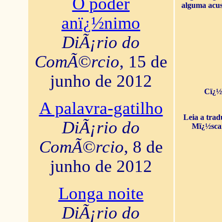
O poder
alguma acus
anï¿½nimo
DiÃ¡rio do
ComÃ©rcio
, 15 de
junho de 2012
Cï¿½
A palavra-gatilho
Leia a tra
DiÃ¡rio do
Mï¿½sca
ComÃ©rcio
, 8 de
junho de 2012
Longa noite
DiÃ¡rio do