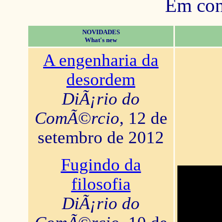
Em con
NOVIDADES
What's new
A engenharia da
desordem
DiÃ¡rio do
ComÃ©rcio
, 12 de
setembro de 2012
Fugindo da
filosofia
DiÃ¡rio do