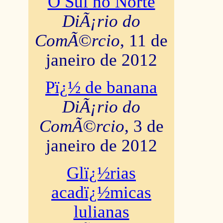
O Sul no Norte
DiÃ¡rio do
ComÃ©rcio
, 11 de
janeiro de 2012
Pï¿½ de banana
DiÃ¡rio do
ComÃ©rcio
, 3 de
janeiro de 2012
Glï¿½rias
acadï¿½micas
lulianas