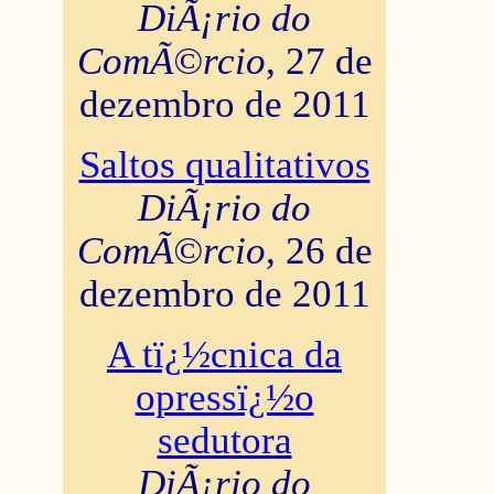
DiÃ¡rio do
ComÃ©rcio
, 27 de
dezembro de 2011
Saltos qualitativos
DiÃ¡rio do
ComÃ©rcio
, 26 de
dezembro de 2011
A tï¿½cnica da
opressï¿½o
sedutora
DiÃ¡rio do