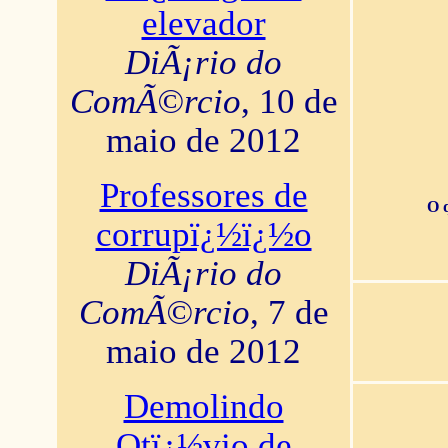
elevador
DiÃ¡rio do
ComÃ©rcio
, 10 de
maio de 2012
Professores de
O 
corrupï¿½ï¿½o
DiÃ¡rio do
ComÃ©rcio
, 7 de
maio de 2012
Demolindo
Otï¿½vio de