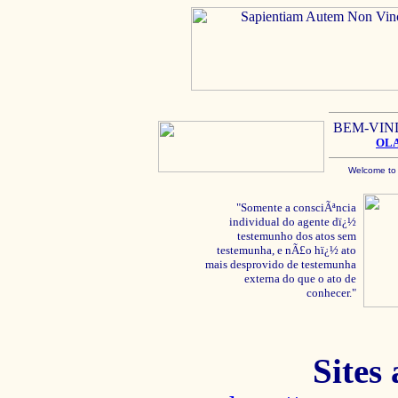
BEM-VIN
OL
Welcome to
"Somente a consciÃªncia
individual do agente dï¿½
testemunho dos atos sem
testemunha, e nÃ£o hï¿½ ato
mais desprovido de testemunha
externa do que o ato de
conhecer."
Sites