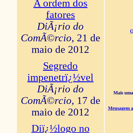
A ordem dos
fatores
DiÃ¡rio do
O
ComÃ©rcio
, 21 de
maio de 2012
Segredo
impenetrï¿½vel
DiÃ¡rio do
Mais uma 
ComÃ©rcio
, 17 de
Mensagem ao
maio de 2012
Diï¿½logo no