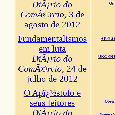
DiÃ¡rio do
Os 
ComÃ©rcio
, 3 de
agosto de 2012
Fundamentalismos
APELO U
em luta
DiÃ¡rio do
URGENTï¿
ComÃ©rcio
, 24 de
julho de 2012
O Apï¿½stolo e
seus leitores
Obser
DiÃ¡rio do
Quem sï¿