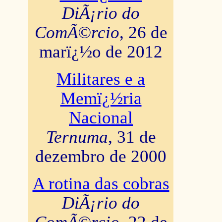
DiÃ¡rio do
ComÃ©rcio
, 26 de
marï¿½o de 2012
Militares e a
Memï¿½ria
Nacional
Ternuma
, 31 de
dezembro de 2000
A rotina das cobras
DiÃ¡rio do