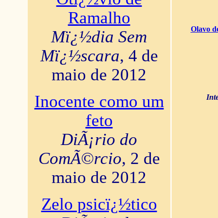
Ramalho
Olavo d
Mï¿½dia Sem
Mï¿½scara
, 4 de
maio de 2012
Inocente como um
Int
feto
DiÃ¡rio do
ComÃ©rcio
, 2 de
maio de 2012
Zelo psicï¿½tico