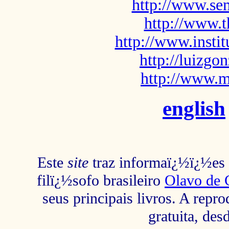
http://www.sem
http://www.t
http://www.insti
http://luizg
http://www.m
english
Este
site
traz informaï¿½ï¿½es s
filï¿½sofo brasileiro
Olavo de 
seus principais livros. A repr
gratuita, des