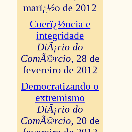
marï¿½o de 2012
Coerï¿½ncia e
integridade
DiÃ¡rio do
ComÃ©rcio
, 28 de
fevereiro de 2012
Democratizando o
extremismo
DiÃ¡rio do
ComÃ©rcio
, 20 de