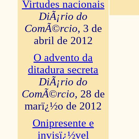
Virtudes nacionais
DiÃ¡rio do
ComÃ©rcio
, 3 de
abril de 2012
O advento da
ditadura secreta
DiÃ¡rio do
ComÃ©rcio
, 28 de
marï¿½o de 2012
Onipresente e
invisï¿½vel