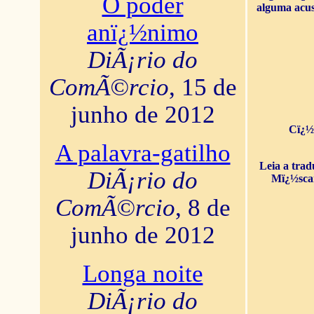
O poder
alguma acus
anï¿½nimo
DiÃ¡rio do
ComÃ©rcio
, 15 de
junho de 2012
Cï¿½
A palavra-gatilho
Leia a tra
DiÃ¡rio do
Mï¿½sca
ComÃ©rcio
, 8 de
junho de 2012
Longa noite
DiÃ¡rio do