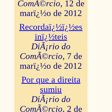
ComÃ©rcio
, 12 de
marï¿½o de 2012
Recordaï¿½ï¿½es
inï¿½teis
DiÃ¡rio do
ComÃ©rcio
, 7 de
marï¿½o de 2012
Por que a direita
sumiu
DiÃ¡rio do
ComÃ©rcio
, 2 de