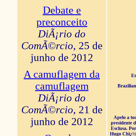
Debate e
preconceito
DiÃ¡rio do
ComÃ©rcio
, 25 de
junho de 2012
A camuflagem da
En
camuflagem
Brazilia
DiÃ¡rio do
ComÃ©rcio
, 21 de
Apelo a to
junho de 2012
presidente 
Esclusa. Por
Hugo Chï¿½ve