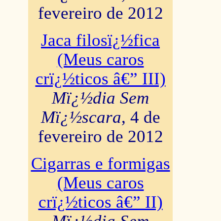
fevereiro de 2012
Jaca filosï¿½fica
(Meus caros
crï¿½ticos â€” III)
Mï¿½dia Sem
Mï¿½scara
, 4 de
fevereiro de 2012
Cigarras e formigas
(Meus caros
crï¿½ticos â€” II)