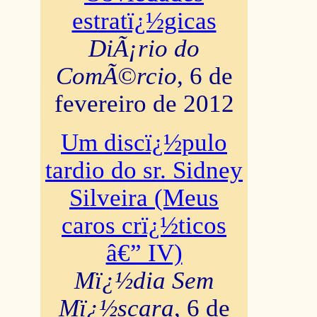
estratï¿½gicas
DiÃ¡rio do
ComÃ©rcio
, 6 de
fevereiro de 2012
Um discï¿½pulo
tardio do sr. Sidney
Silveira (Meus
caros crï¿½ticos
â€” IV)
Mï¿½dia Sem
Mï¿½scara
, 6 de