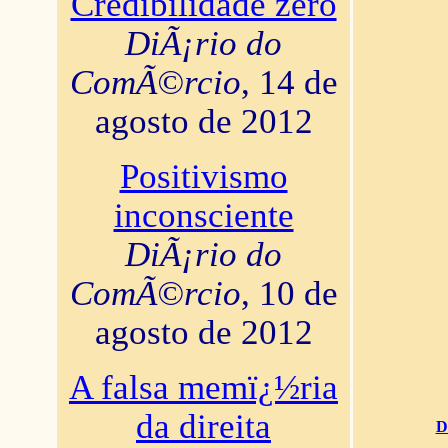
Credibilidade zero
DiÃ¡rio do
ComÃ©rcio
, 14 de
agosto de 2012
Positivismo
inconsciente
DiÃ¡rio do
ComÃ©rcio
, 10 de
agosto de 2012
A falsa memï¿½ria
da direita
D