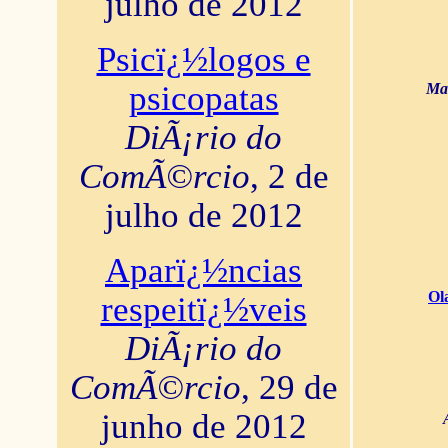
julho de 2012
Psicï¿½logos e
psicopatas
Mar
DiÃ¡rio do
ComÃ©rcio
, 2 de
julho de 2012
Aparï¿½ncias
Ol
respeitï¿½veis
DiÃ¡rio do
ComÃ©rcio
, 29 de
junho de 2012