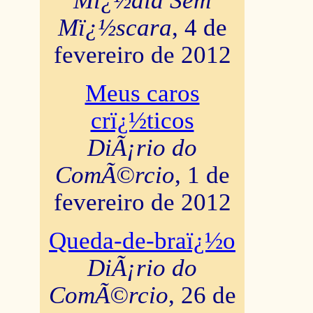
Mï¿½dia Sem
Mï¿½scara
, 4 de
fevereiro de 2012
Meus caros
crï¿½ticos
DiÃ¡rio do
ComÃ©rcio
, 1 de
fevereiro de 2012
Queda-de-braï¿½o
DiÃ¡rio do
ComÃ©rcio
, 26 de