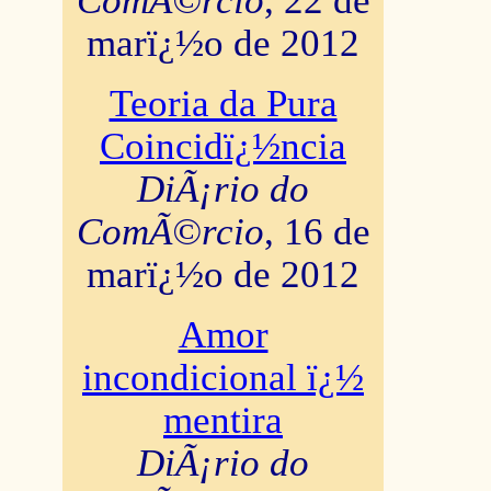
ComÃ©rcio
, 22 de
marï¿½o de 2012
Teoria da Pura
Coincidï¿½ncia
DiÃ¡rio do
ComÃ©rcio
, 16 de
marï¿½o de 2012
Amor
incondicional ï¿½
mentira
DiÃ¡rio do