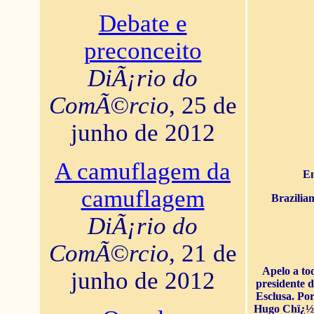
Debate e
preconceito
DiÃ¡rio do
ComÃ©rcio
, 25 de
junho de 2012
A camuflagem da
En
camuflagem
Brazilia
DiÃ¡rio do
ComÃ©rcio
, 21 de
Apelo a to
junho de 2012
presidente 
Esclusa. Por
Hugo Chï¿½ve