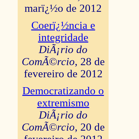
marï¿½o de 2012
Coerï¿½ncia e
integridade
DiÃ¡rio do
ComÃ©rcio
, 28 de
fevereiro de 2012
Democratizando o
extremismo
DiÃ¡rio do
ComÃ©rcio
, 20 de