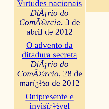
Virtudes nacionais
DiÃ¡rio do
ComÃ©rcio
, 3 de
abril de 2012
O advento da
ditadura secreta
DiÃ¡rio do
ComÃ©rcio
, 28 de
marï¿½o de 2012
Onipresente e
invisï¿½vel