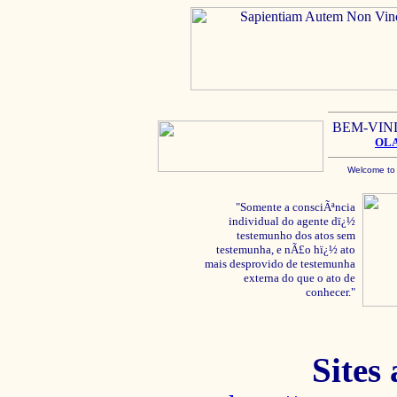
BEM-VIN
OL
Welcome to
"Somente a consciÃªncia
individual do agente dï¿½
testemunho dos atos sem
testemunha, e nÃ£o hï¿½ ato
mais desprovido de testemunha
externa do que o ato de
conhecer."
Sites