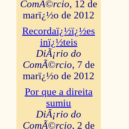
ComÃ©rcio
, 12 de
marï¿½o de 2012
Recordaï¿½ï¿½es
inï¿½teis
DiÃ¡rio do
ComÃ©rcio
, 7 de
marï¿½o de 2012
Por que a direita
sumiu
DiÃ¡rio do
ComÃ©rcio
, 2 de