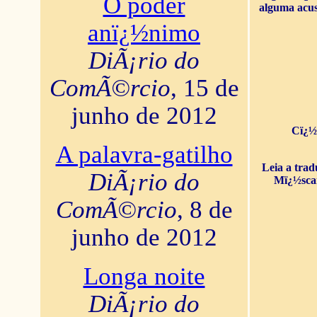
O poder
alguma acus
anï¿½nimo
DiÃ¡rio do
ComÃ©rcio
, 15 de
junho de 2012
Cï¿½
A palavra-gatilho
Leia a tra
DiÃ¡rio do
Mï¿½sca
ComÃ©rcio
, 8 de
junho de 2012
Longa noite
DiÃ¡rio do