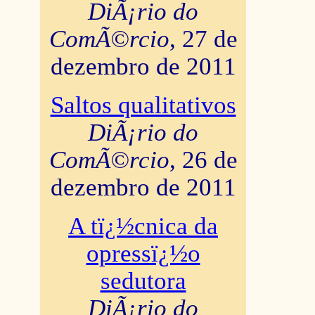
DiÃ¡rio do
ComÃ©rcio
, 27 de
dezembro de 2011
Saltos qualitativos
DiÃ¡rio do
ComÃ©rcio
, 26 de
dezembro de 2011
A tï¿½cnica da
opressï¿½o
sedutora
DiÃ¡rio do