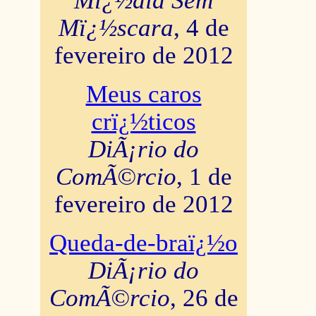
Mï¿½dia Sem
Mï¿½scara
, 4 de
fevereiro de 2012
Meus caros
crï¿½ticos
DiÃ¡rio do
ComÃ©rcio
, 1 de
fevereiro de 2012
Queda-de-braï¿½o
DiÃ¡rio do
ComÃ©rcio
, 26 de