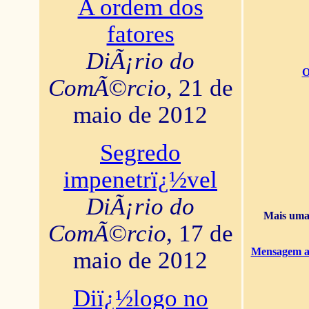
A ordem dos
fatores
DiÃ¡rio do
O
ComÃ©rcio
, 21 de
maio de 2012
Segredo
impenetrï¿½vel
DiÃ¡rio do
Mais uma 
ComÃ©rcio
, 17 de
Mensagem ao
maio de 2012
Diï¿½logo no