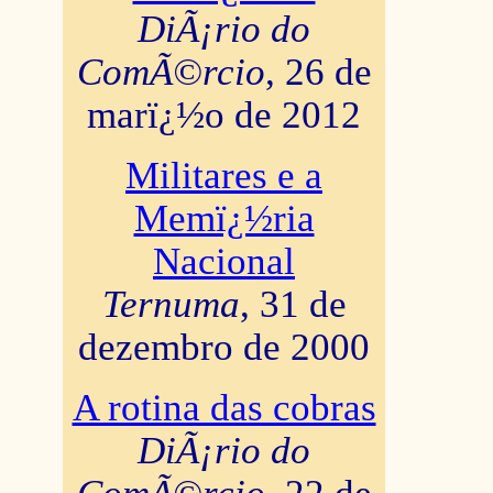
DiÃ¡rio do
ComÃ©rcio
, 26 de
marï¿½o de 2012
Militares e a
Memï¿½ria
Nacional
Ternuma
, 31 de
dezembro de 2000
A rotina das cobras
DiÃ¡rio do