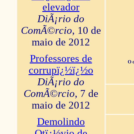
elevador
DiÃ¡rio do
ComÃ©rcio
, 10 de
maio de 2012
Professores de
O 
corrupï¿½ï¿½o
DiÃ¡rio do
ComÃ©rcio
, 7 de
maio de 2012
Demolindo
Otï¿½vio de