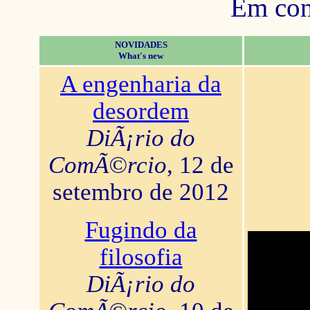
Em con
NOVIDADES
What's new
A engenharia da
desordem
DiÃ¡rio do
ComÃ©rcio
, 12 de
setembro de 2012
Fugindo da
filosofia
DiÃ¡rio do