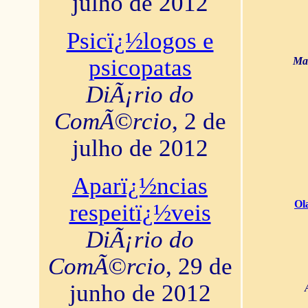
julho de 2012
Psicï¿½logos e
psicopatas
Mar
DiÃ¡rio do
ComÃ©rcio
, 2 de
julho de 2012
Aparï¿½ncias
Ol
respeitï¿½veis
DiÃ¡rio do
ComÃ©rcio
, 29 de
junho de 2012