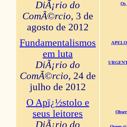
DiÃ¡rio do
Os 
ComÃ©rcio
, 3 de
agosto de 2012
Fundamentalismos
APELO U
em luta
DiÃ¡rio do
URGENTï¿
ComÃ©rcio
, 24 de
julho de 2012
O Apï¿½stolo e
seus leitores
Obser
DiÃ¡rio do
Quem sï¿