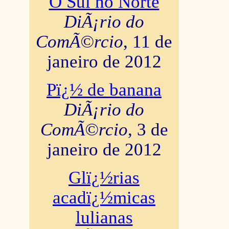
O Sul no Norte
DiÃ¡rio do
ComÃ©rcio
, 11 de
janeiro de 2012
Pï¿½ de banana
DiÃ¡rio do
ComÃ©rcio
, 3 de
janeiro de 2012
Glï¿½rias
acadï¿½micas
lulianas