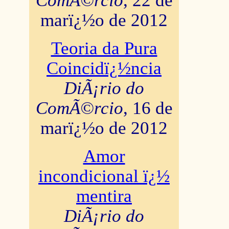
ComÃ©rcio
, 22 de
marï¿½o de 2012
Teoria da Pura
Coincidï¿½ncia
DiÃ¡rio do
ComÃ©rcio
, 16 de
marï¿½o de 2012
Amor
incondicional ï¿½
mentira
DiÃ¡rio do