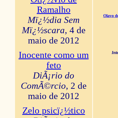
Ramalho
Olavo d
Mï¿½dia Sem
Mï¿½scara
, 4 de
maio de 2012
Inocente como um
Int
feto
DiÃ¡rio do
ComÃ©rcio
, 2 de
maio de 2012
Zelo psicï¿½tico