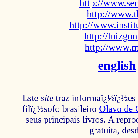
http://www.sem
http://www.t
http://www.insti
http://luizg
http://www.m
english
Este
site
traz informaï¿½ï¿½es s
filï¿½sofo brasileiro
Olavo de 
seus principais livros. A repr
gratuita, des