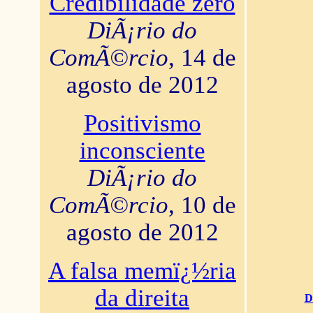
Credibilidade zero
DiÃ¡rio do
ComÃ©rcio
, 14 de
agosto de 2012
Positivismo
inconsciente
DiÃ¡rio do
ComÃ©rcio
, 10 de
agosto de 2012
A falsa memï¿½ria
da direita
D