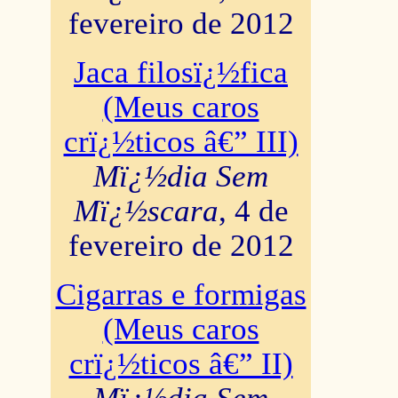
fevereiro de 2012
Jaca filosï¿½fica
(Meus caros
crï¿½ticos â€” III)
Mï¿½dia Sem
Mï¿½scara
, 4 de
fevereiro de 2012
Cigarras e formigas
(Meus caros
crï¿½ticos â€” II)