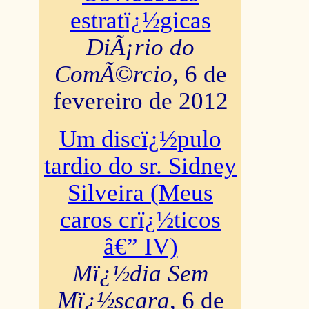
estratï¿½gicas
DiÃ¡rio do
ComÃ©rcio
, 6 de
fevereiro de 2012
Um discï¿½pulo
tardio do sr. Sidney
Silveira (Meus
caros crï¿½ticos
â€” IV)
Mï¿½dia Sem
Mï¿½scara
, 6 de