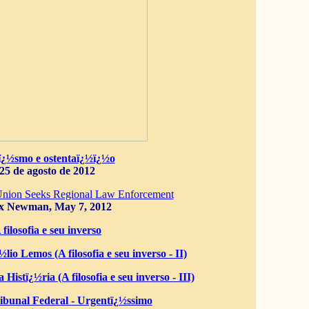
ï¿½smo e ostentaï¿½ï¿½o
25 de agosto de 2012
Union Seeks Regional Law Enforcement
x Newman, May 7, 2012
 filosofia e seu inverso
lio Lemos (A filosofia e seu inverso - II)
 Histï¿½ria (A filosofia e seu inverso - III)
bunal Federal - Urgentï¿½ssimo