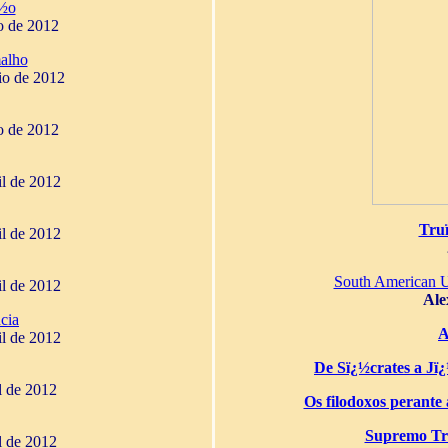
¿½o
o de 2012
alho
io de 2012
o de 2012
il de 2012
Tru
il de 2012
South American 
il de 2012
Ale
cia
A
il de 2012
De Sï¿½crates a Jï¿½
il de 2012
Os filodoxos perante a
Supremo Tri
il de 2012