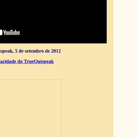
speak, 5 de setembro de 2012
aridade do TrueOutspeak