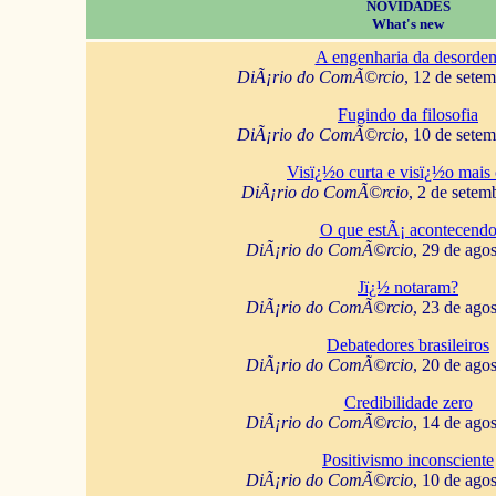
NOVIDADES
What's new
A engenharia da desorde
DiÃ¡rio do ComÃ©rcio
, 12 de sete
Fugindo da filosofia
DiÃ¡rio do ComÃ©rcio
, 10 de sete
Visï¿½o curta e visï¿½o mais 
DiÃ¡rio do ComÃ©rcio
, 2 de setem
O que estÃ¡ acontecend
DiÃ¡rio do ComÃ©rcio
, 29 de ago
Jï¿½ notaram?
DiÃ¡rio do ComÃ©rcio
, 23 de ago
Debatedores brasileiros
DiÃ¡rio do ComÃ©rcio
, 20 de ago
Credibilidade zero
DiÃ¡rio do ComÃ©rcio
, 14 de ago
Positivismo inconsciente
DiÃ¡rio do ComÃ©rcio
, 10 de ago