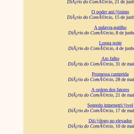
DiÃ¡rio do ComÃ©rcio
, 21 de jun
O poder anï¿½nimo
DiÃ¡rio do ComÃ©rcio
, 15 de jun
A palavra-gatilho
DiÃ¡rio do ComÃ©rcio
, 8 de jun
Longa noite
DiÃ¡rio do ComÃ©rcio
, 4 de jun
Ato falho
DiÃ¡rio do ComÃ©rcio
, 31 de ma
Promessa cumprida
DiÃ¡rio do ComÃ©rcio
, 28 de ma
A ordem dos fatores
DiÃ¡rio do ComÃ©rcio
, 21 de ma
Segredo impenetrï¿½vel
DiÃ¡rio do ComÃ©rcio
, 17 de ma
Diï¿½logo no elevador
DiÃ¡rio do ComÃ©rcio
, 10 de ma