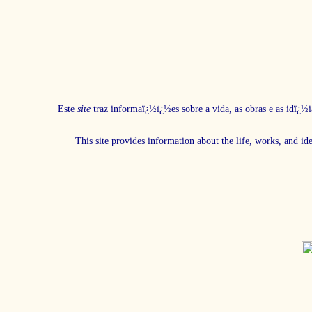
Este
site
traz informaï¿½ï¿½es sobre a vida, as obras e as idï¿½i
This site provides information about the life, works, and id