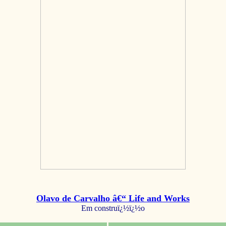
Olavo de Carvalho â€“ Life and Works
Em construï¿½ï¿½o