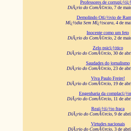
Professores de corrupï¿½ï
DiÃ¡rio do ComÃ©rcio
, 7 de mai
Demolindo Otï¿½vio de Ram
Mï¿½dia Sem Mï¿½scara
, 4 de ma
Inocente como um feto
DiÃ¡rio do ComÃ©rcio
, 2 de mai
Zelo psicï¿½tico
DiÃ¡rio do ComÃ©rcio
, 30 de abr
Saudades do jornalismo
DiÃ¡rio do ComÃ©rcio
, 23 de abr
Viva Paulo Freire!
DiÃ¡rio do ComÃ©rcio
, 19 de abr
Engenharia da complacï¿½n
DiÃ¡rio do ComÃ©rcio
, 11 de abr
Reaï¿½ï¿½o fraca
DiÃ¡rio do ComÃ©rcio
, 9 de abr
Virtudes nacionais
DiÃ¡rio do ComÃ©rcio
, 3 de abr