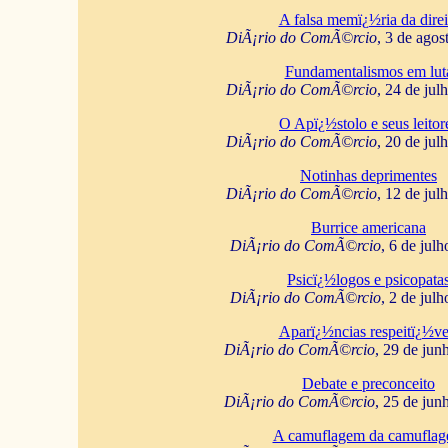
A falsa memï¿½ria da direi
DiÃ¡rio do ComÃ©rcio
, 3 de agos
Fundamentalismos em lut
DiÃ¡rio do ComÃ©rcio
, 24 de jul
O Apï¿½stolo e seus leitor
DiÃ¡rio do ComÃ©rcio
, 20 de jul
Notinhas deprimentes
DiÃ¡rio do ComÃ©rcio
, 12 de jul
Burrice americana
DiÃ¡rio do ComÃ©rcio
, 6 de jul
Psicï¿½logos e psicopata
DiÃ¡rio do ComÃ©rcio
, 2 de jul
Aparï¿½ncias respeitï¿½ve
DiÃ¡rio do ComÃ©rcio
, 29 de jun
Debate e preconceito
DiÃ¡rio do ComÃ©rcio
, 25 de jun
A camuflagem da camufla