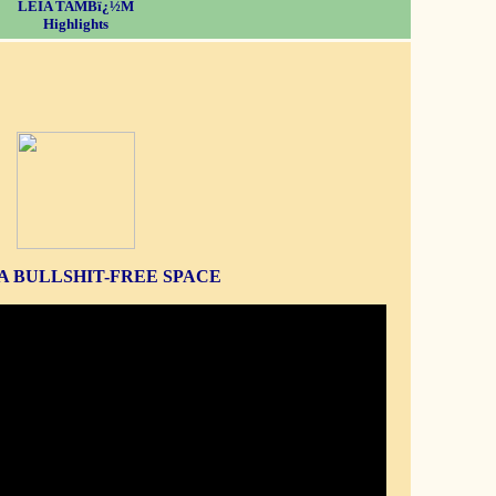
LEIA TAMBï¿½M
Highlights
S A BULLSHIT-FREE SPACE