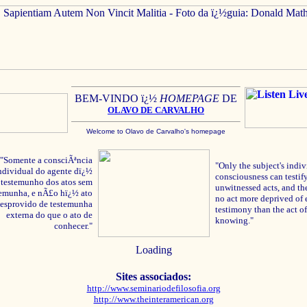
BEM-VINDO ï¿½
HOMEPAGE
DE
OLAVO
DE C
ARVALHO
Welcome to Olavo de Carvalho's homepage
"Somente a consciÃªncia
"Only the subject's indiv
ndividual do agente dï¿½
consciousness can testify
testemunho dos atos sem
unwitnessed acts, and the
temunha, e nÃ£o hï¿½ ato
no act more deprived of 
esprovido de testemunha
testimony than the act of
externa do que o ato de
knowing."
conhecer."
Loading
Sites associados:
http://www.seminariodefilosofia.org
http://www.theinteramerican.org