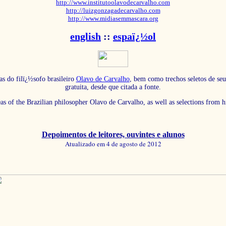
http://www.institutoolavodecarvalho.com
http://luizgonzagadecarvalho.com
http://www.midiasemmascara.org
english
::
espaï¿½ol
as do filï¿½sofo brasileiro
Olavo de Carvalho
, bem como trechos seletos de seu
gratuita, desde que citada a fonte.
eas of the Brazilian philosopher Olavo de Carvalho, as well as selections from 
Depoimentos de leitores, ouvintes e alunos
Atualizado em 4 de agosto de 2012