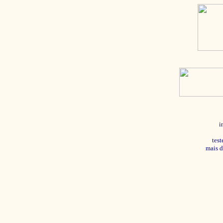
i
tes
mais d