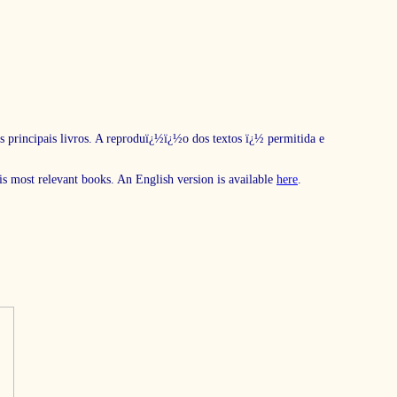
s principais livros. A reproduï¿½ï¿½o dos textos ï¿½ permitida e
his most relevant books. An English version is available
here
.