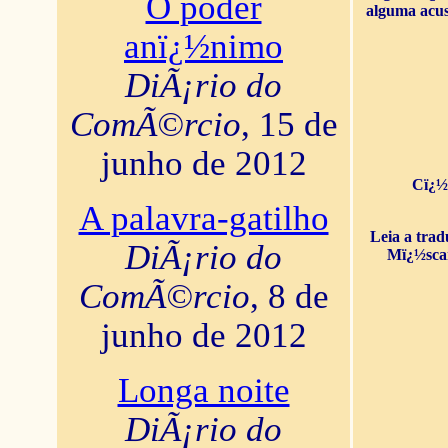
O poder
alguma acus
anï¿½nimo
DiÃ¡rio do
ComÃ©rcio
, 15 de
junho de 2012
Cï¿½
A palavra-gatilho
Leia a tra
DiÃ¡rio do
Mï¿½sca
ComÃ©rcio
, 8 de
junho de 2012
Longa noite
DiÃ¡rio do