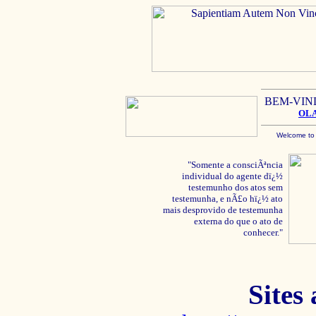
BEM-VIN
OL
Welcome to
"Somente a consciÃªncia
individual do agente dï¿½
testemunho dos atos sem
testemunha, e nÃ£o hï¿½ ato
mais desprovido de testemunha
externa do que o ato de
conhecer."
Sites