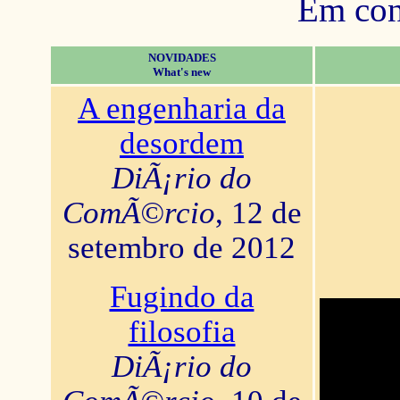
Em con
NOVIDADES
What's new
A engenharia da
desordem
DiÃ¡rio do
ComÃ©rcio
, 12 de
setembro de 2012
Fugindo da
filosofia
DiÃ¡rio do