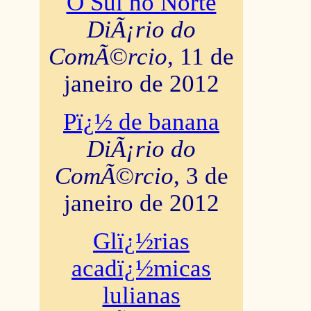
O Sul no Norte
DiÃ¡rio do
ComÃ©rcio
, 11 de
janeiro de 2012
Pï¿½ de banana
DiÃ¡rio do
ComÃ©rcio
, 3 de
janeiro de 2012
Glï¿½rias
acadï¿½micas
lulianas