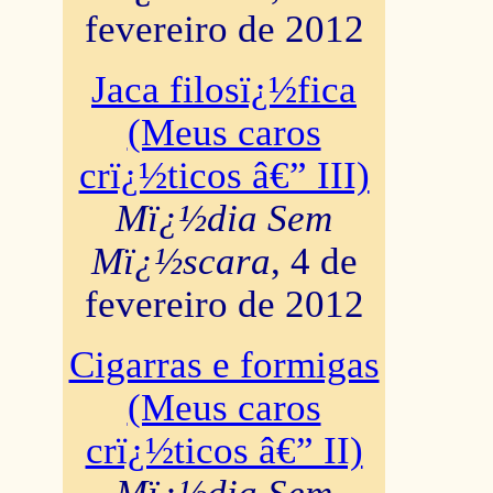
fevereiro de 2012
Jaca filosï¿½fica
(Meus caros
crï¿½ticos â€” III)
Mï¿½dia Sem
Mï¿½scara
, 4 de
fevereiro de 2012
Cigarras e formigas
(Meus caros
crï¿½ticos â€” II)