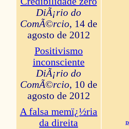
Credibilidade zero
DiÃ¡rio do
ComÃ©rcio
, 14 de
agosto de 2012
Positivismo
inconsciente
DiÃ¡rio do
ComÃ©rcio
, 10 de
agosto de 2012
A falsa memï¿½ria
da direita
D