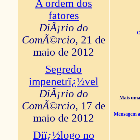
A ordem dos
fatores
DiÃ¡rio do
O
ComÃ©rcio
, 21 de
maio de 2012
Segredo
impenetrï¿½vel
DiÃ¡rio do
Mais uma 
ComÃ©rcio
, 17 de
Mensagem ao
maio de 2012
Diï¿½logo no