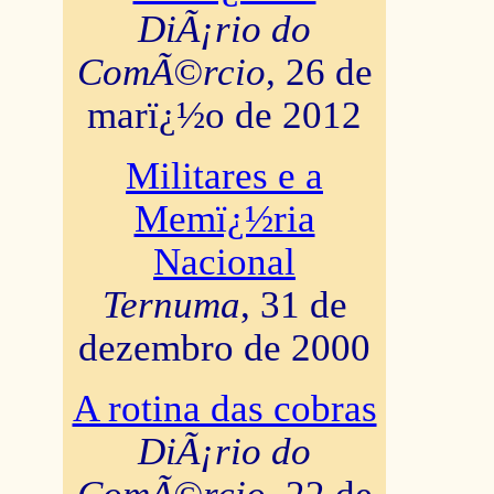
DiÃ¡rio do
ComÃ©rcio
, 26 de
marï¿½o de 2012
Militares e a
Memï¿½ria
Nacional
Ternuma
, 31 de
dezembro de 2000
A rotina das cobras
DiÃ¡rio do