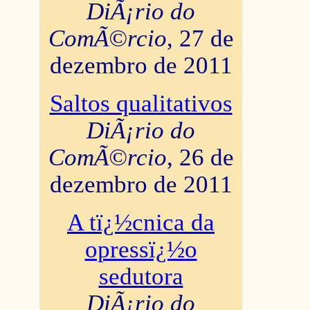
DiÃ¡rio do
ComÃ©rcio
, 27 de
dezembro de 2011
Saltos qualitativos
DiÃ¡rio do
ComÃ©rcio
, 26 de
dezembro de 2011
A tï¿½cnica da
opressï¿½o
sedutora
DiÃ¡rio do