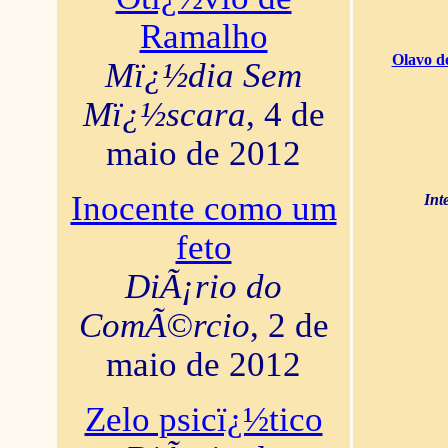
Ramalho
Olavo d
Mï¿½dia Sem
Mï¿½scara
, 4 de
maio de 2012
Inocente como um
Int
feto
DiÃ¡rio do
ComÃ©rcio
, 2 de
maio de 2012
Zelo psicï¿½tico