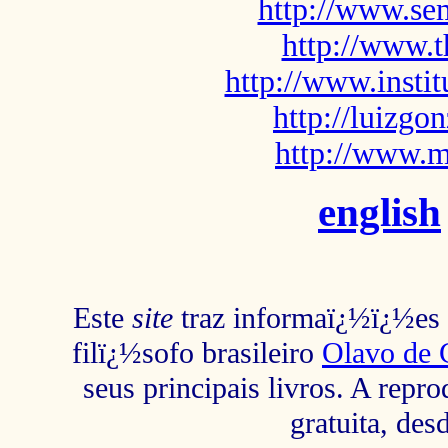
http://www.sem
http://www.t
http://www.insti
http://luizg
http://www.m
english
Este
site
traz informaï¿½ï¿½es s
filï¿½sofo brasileiro
Olavo de 
seus principais livros. A repr
gratuita, des