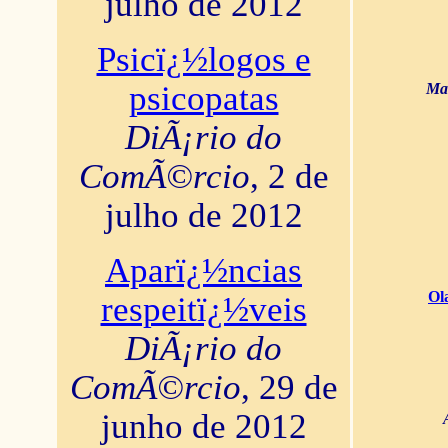
julho de 2012
Psicï¿½logos e
psicopatas
Mar
DiÃ¡rio do
ComÃ©rcio
, 2 de
julho de 2012
Aparï¿½ncias
Ol
respeitï¿½veis
DiÃ¡rio do
ComÃ©rcio
, 29 de
junho de 2012