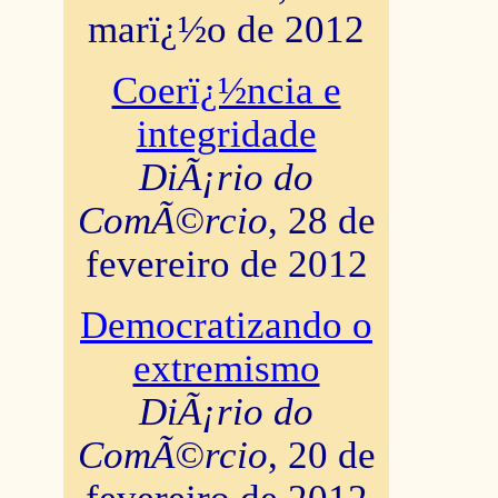
marï¿½o de 2012
Coerï¿½ncia e
integridade
DiÃ¡rio do
ComÃ©rcio
, 28 de
fevereiro de 2012
Democratizando o
extremismo
DiÃ¡rio do
ComÃ©rcio
, 20 de