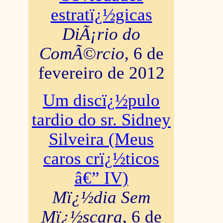
estratï¿½gicas
DiÃ¡rio do
ComÃ©rcio
, 6 de
fevereiro de 2012
Um discï¿½pulo
tardio do sr. Sidney
Silveira (Meus
caros crï¿½ticos
â€” IV)
Mï¿½dia Sem
Mï¿½scara
, 6 de