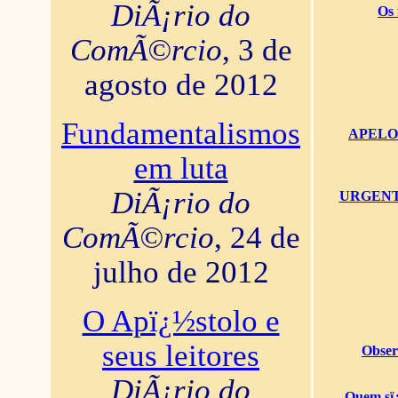
DiÃ¡rio do
Os 
ComÃ©rcio
, 3 de
agosto de 2012
Fundamentalismos
APELO U
em luta
DiÃ¡rio do
URGENTï¿
ComÃ©rcio
, 24 de
julho de 2012
O Apï¿½stolo e
seus leitores
Obser
DiÃ¡rio do
Quem sï¿