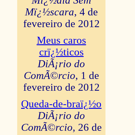
Mï¿½dia Sem
Mï¿½scara
, 4 de
fevereiro de 2012
Meus caros
crï¿½ticos
DiÃ¡rio do
ComÃ©rcio
, 1 de
fevereiro de 2012
Queda-de-braï¿½o
DiÃ¡rio do
ComÃ©rcio
, 26 de