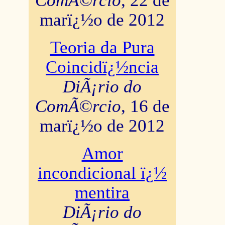
ComÃ©rcio
, 22 de
marï¿½o de 2012
Teoria da Pura
Coincidï¿½ncia
DiÃ¡rio do
ComÃ©rcio
, 16 de
marï¿½o de 2012
Amor
incondicional ï¿½
mentira
DiÃ¡rio do