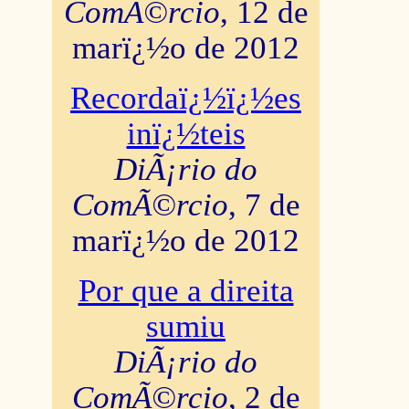
ComÃ©rcio
, 12 de
marï¿½o de 2012
Recordaï¿½ï¿½es
inï¿½teis
DiÃ¡rio do
ComÃ©rcio
, 7 de
marï¿½o de 2012
Por que a direita
sumiu
DiÃ¡rio do
ComÃ©rcio
, 2 de