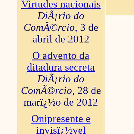
Virtudes nacionais
DiÃ¡rio do
ComÃ©rcio
, 3 de
abril de 2012
O advento da
ditadura secreta
DiÃ¡rio do
ComÃ©rcio
, 28 de
marï¿½o de 2012
Onipresente e
invisï¿½vel