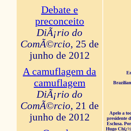
Debate e
preconceito
DiÃ¡rio do
ComÃ©rcio
, 25 de
junho de 2012
A camuflagem da
En
camuflagem
Brazilia
DiÃ¡rio do
ComÃ©rcio
, 21 de
Apelo a to
junho de 2012
presidente 
Esclusa. Por
Hugo Chï¿½ve