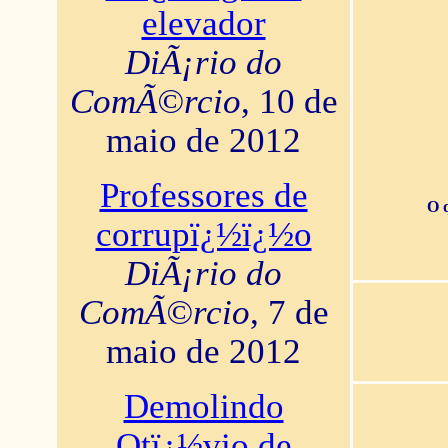
elevador
DiÃ¡rio do
ComÃ©rcio
, 10 de
maio de 2012
Professores de
O 
corrupï¿½ï¿½o
DiÃ¡rio do
ComÃ©rcio
, 7 de
maio de 2012
Demolindo
Otï¿½vio de