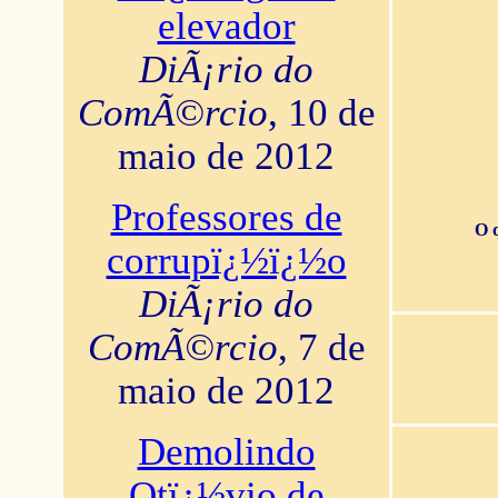
elevador
DiÃ¡rio do
ComÃ©rcio
, 10 de
maio de 2012
Professores de
O 
corrupï¿½ï¿½o
DiÃ¡rio do
ComÃ©rcio
, 7 de
maio de 2012
Demolindo
Otï¿½vio de