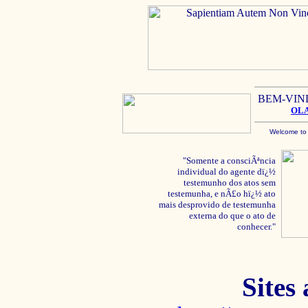
BEM-VIN
OL
Welcome to
"Somente a consciÃªncia
individual do agente dï¿½
testemunho dos atos sem
testemunha, e nÃ£o hï¿½ ato
mais desprovido de testemunha
externa do que o ato de
conhecer."
Sites