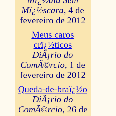
Mï¿½dia Sem
Mï¿½scara
, 4 de
fevereiro de 2012
Meus caros
crï¿½ticos
DiÃ¡rio do
ComÃ©rcio
, 1 de
fevereiro de 2012
Queda-de-braï¿½o
DiÃ¡rio do
ComÃ©rcio
, 26 de