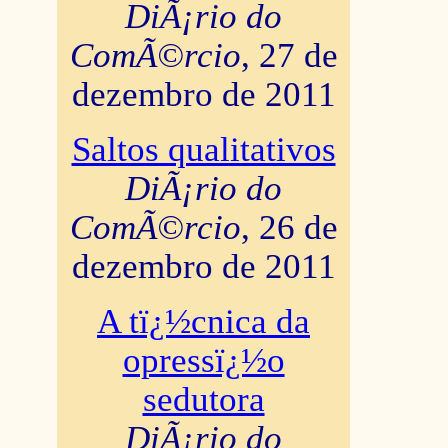
DiÃ¡rio do
ComÃ©rcio
, 27 de
dezembro de 2011
Saltos qualitativos
DiÃ¡rio do
ComÃ©rcio
, 26 de
dezembro de 2011
A tï¿½cnica da
opressï¿½o
sedutora
DiÃ¡rio do