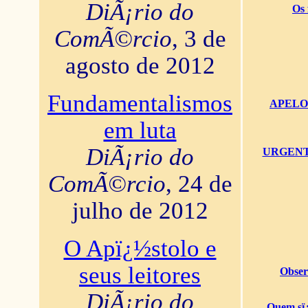
DiÃ¡rio do
Os 
ComÃ©rcio
, 3 de
agosto de 2012
Fundamentalismos
APELO U
em luta
DiÃ¡rio do
URGENTï¿
ComÃ©rcio
, 24 de
julho de 2012
O Apï¿½stolo e
seus leitores
Obser
DiÃ¡rio do
Quem sï¿