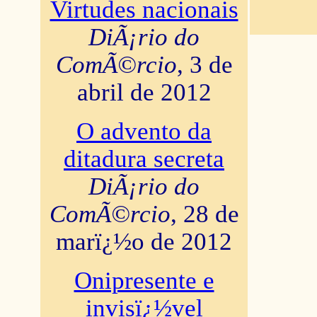
Virtudes nacionais
DiÃ¡rio do
ComÃ©rcio
, 3 de
abril de 2012
O advento da
ditadura secreta
DiÃ¡rio do
ComÃ©rcio
, 28 de
marï¿½o de 2012
Onipresente e
invisï¿½vel