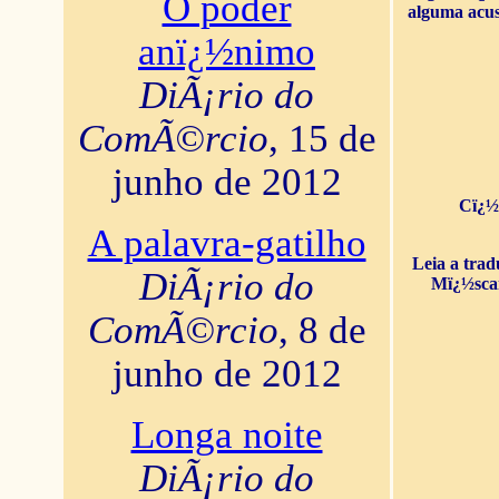
O poder
alguma acus
anï¿½nimo
DiÃ¡rio do
ComÃ©rcio
, 15 de
junho de 2012
Cï¿½
A palavra-gatilho
Leia a tra
DiÃ¡rio do
Mï¿½sca
ComÃ©rcio
, 8 de
junho de 2012
Longa noite
DiÃ¡rio do