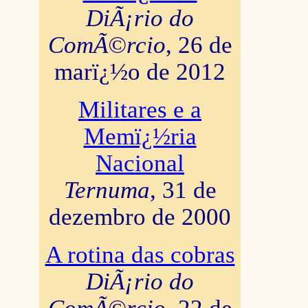
DiÃ¡rio do
ComÃ©rcio
, 26 de
marï¿½o de 2012
Militares e a
Memï¿½ria
Nacional
Ternuma
, 31 de
dezembro de 2000
A rotina das cobras
DiÃ¡rio do