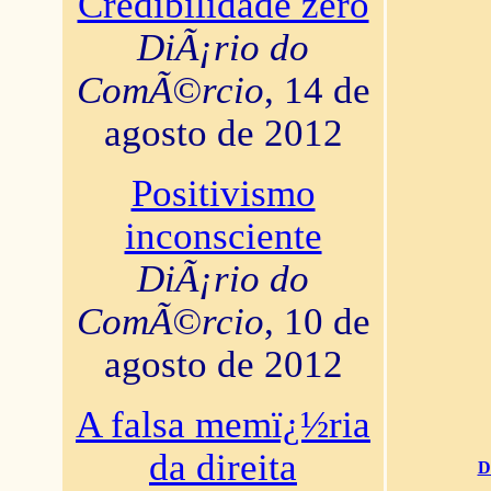
Credibilidade zero
DiÃ¡rio do
ComÃ©rcio
, 14 de
agosto de 2012
Positivismo
inconsciente
DiÃ¡rio do
ComÃ©rcio
, 10 de
agosto de 2012
A falsa memï¿½ria
da direita
D