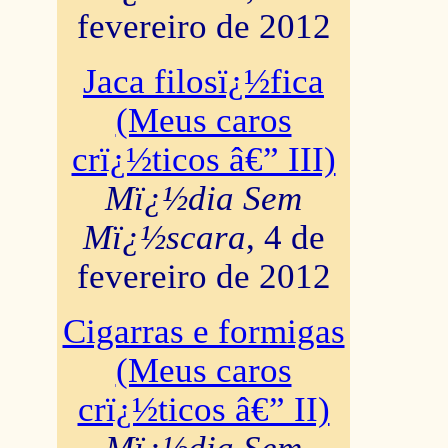
fevereiro de 2012
Jaca filosï¿½fica
(Meus caros
crï¿½ticos â€” III)
Mï¿½dia Sem
Mï¿½scara
, 4 de
fevereiro de 2012
Cigarras e formigas
(Meus caros
crï¿½ticos â€” II)