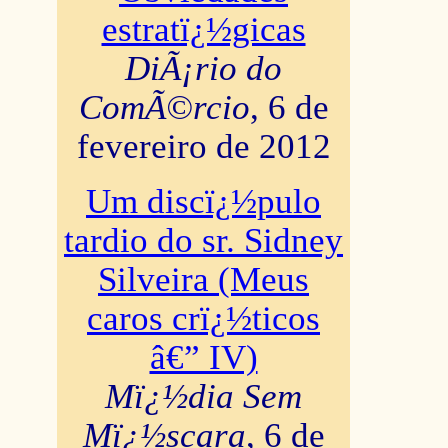
estratï¿½gicas
DiÃ¡rio do
ComÃ©rcio
, 6 de
fevereiro de 2012
Um discï¿½pulo
tardio do sr. Sidney
Silveira (Meus
caros crï¿½ticos
â€” IV)
Mï¿½dia Sem
Mï¿½scara
, 6 de