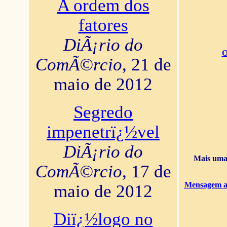
A ordem dos
fatores
DiÃ¡rio do
O
ComÃ©rcio
, 21 de
maio de 2012
Segredo
impenetrï¿½vel
DiÃ¡rio do
Mais uma 
ComÃ©rcio
, 17 de
Mensagem ao
maio de 2012
Diï¿½logo no