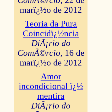
ComÃ©rcio
, 22 de
marï¿½o de 2012
Teoria da Pura
Coincidï¿½ncia
DiÃ¡rio do
ComÃ©rcio
, 16 de
marï¿½o de 2012
Amor
incondicional ï¿½
mentira
DiÃ¡rio do