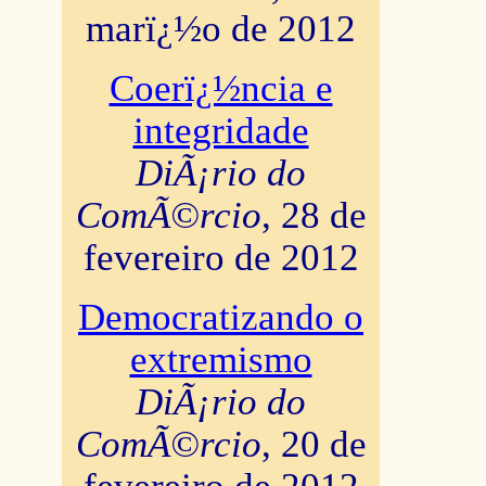
marï¿½o de 2012
Coerï¿½ncia e
integridade
DiÃ¡rio do
ComÃ©rcio
, 28 de
fevereiro de 2012
Democratizando o
extremismo
DiÃ¡rio do
ComÃ©rcio
, 20 de