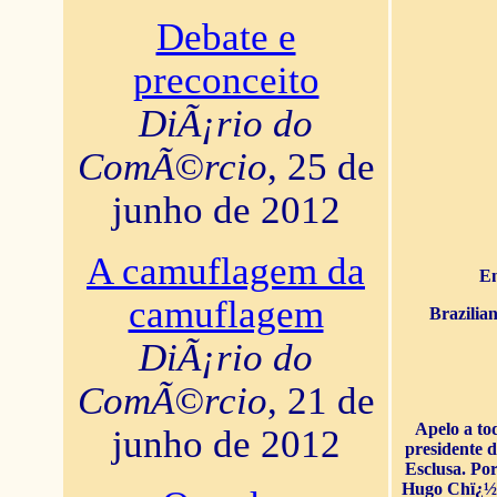
Debate e
preconceito
DiÃ¡rio do
ComÃ©rcio
, 25 de
junho de 2012
A camuflagem da
En
camuflagem
Brazilia
DiÃ¡rio do
ComÃ©rcio
, 21 de
Apelo a to
junho de 2012
presidente 
Esclusa. Por
Hugo Chï¿½ve