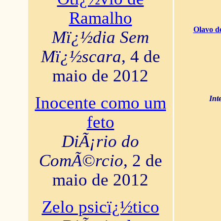
Ramalho
Olavo d
Mï¿½dia Sem
Mï¿½scara
, 4 de
maio de 2012
Inocente como um
Int
feto
DiÃ¡rio do
ComÃ©rcio
, 2 de
maio de 2012
Zelo psicï¿½tico