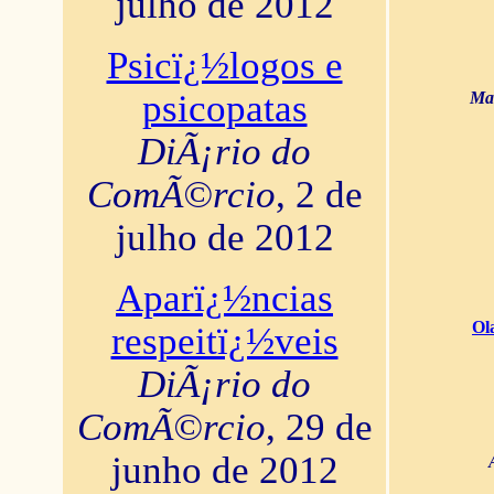
julho de 2012
Psicï¿½logos e
psicopatas
Mar
DiÃ¡rio do
ComÃ©rcio
, 2 de
julho de 2012
Aparï¿½ncias
Ol
respeitï¿½veis
DiÃ¡rio do
ComÃ©rcio
, 29 de
junho de 2012