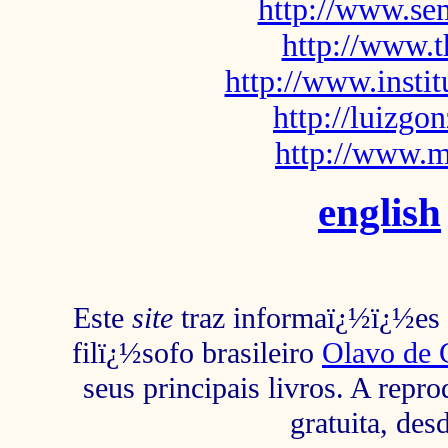
http://www.sem
http://www.t
http://www.insti
http://luizg
http://www.m
english
Este
site
traz informaï¿½ï¿½es s
filï¿½sofo brasileiro
Olavo de 
seus principais livros. A repr
gratuita, des