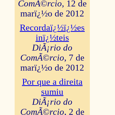
ComÃ©rcio
, 12 de
marï¿½o de 2012
Recordaï¿½ï¿½es
inï¿½teis
DiÃ¡rio do
ComÃ©rcio
, 7 de
marï¿½o de 2012
Por que a direita
sumiu
DiÃ¡rio do
ComÃ©rcio
, 2 de