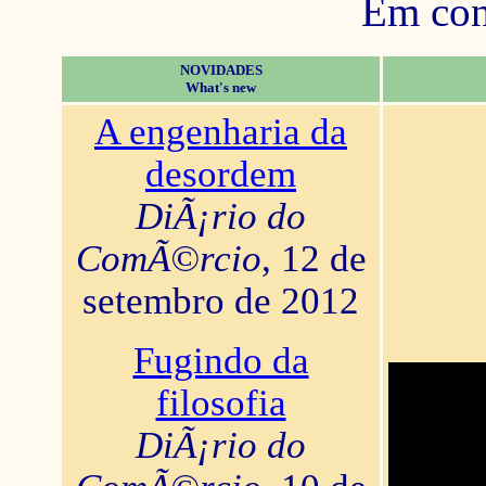
Em con
NOVIDADES
What's new
A engenharia da
desordem
DiÃ¡rio do
ComÃ©rcio
, 12 de
setembro de 2012
Fugindo da
filosofia
DiÃ¡rio do