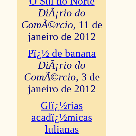
O Sul no Norte
DiÃ¡rio do
ComÃ©rcio
, 11 de
janeiro de 2012
Pï¿½ de banana
DiÃ¡rio do
ComÃ©rcio
, 3 de
janeiro de 2012
Glï¿½rias
acadï¿½micas
lulianas