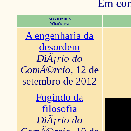
Em con
NOVIDADES
What's new
A engenharia da
desordem
DiÃ¡rio do
ComÃ©rcio
, 12 de
setembro de 2012
Fugindo da
filosofia
DiÃ¡rio do