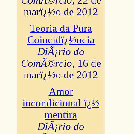
ComÃ©rcio
, 22 de
marï¿½o de 2012
Teoria da Pura
Coincidï¿½ncia
DiÃ¡rio do
ComÃ©rcio
, 16 de
marï¿½o de 2012
Amor
incondicional ï¿½
mentira
DiÃ¡rio do