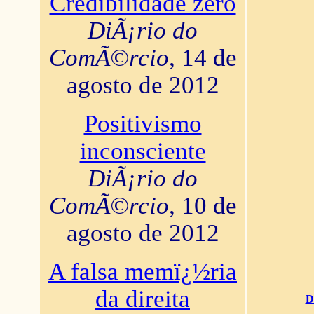
Credibilidade zero
DiÃ¡rio do
ComÃ©rcio
, 14 de
agosto de 2012
Positivismo
inconsciente
DiÃ¡rio do
ComÃ©rcio
, 10 de
agosto de 2012
A falsa memï¿½ria
da direita
D