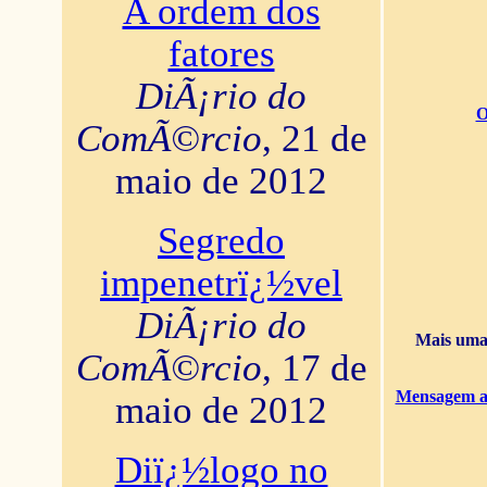
A ordem dos
fatores
DiÃ¡rio do
O
ComÃ©rcio
, 21 de
maio de 2012
Segredo
impenetrï¿½vel
DiÃ¡rio do
Mais uma 
ComÃ©rcio
, 17 de
Mensagem ao
maio de 2012
Diï¿½logo no