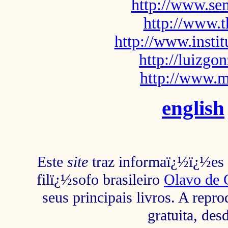
http://www.sem
http://www.t
http://www.insti
http://luizg
http://www.m
english
Este
site
traz informaï¿½ï¿½es s
filï¿½sofo brasileiro
Olavo de 
seus principais livros. A repr
gratuita, des