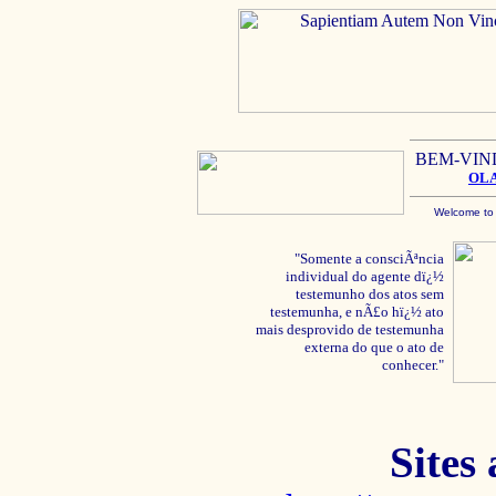
BEM-VIN
OL
Welcome to
"Somente a consciÃªncia
individual do agente dï¿½
testemunho dos atos sem
testemunha, e nÃ£o hï¿½ ato
mais desprovido de testemunha
externa do que o ato de
conhecer."
Sites