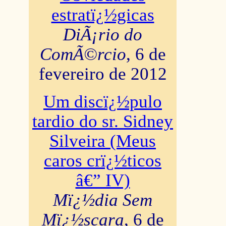
estratï¿½gicas
DiÃ¡rio do
ComÃ©rcio
, 6 de
fevereiro de 2012
Um discï¿½pulo
tardio do sr. Sidney
Silveira (Meus
caros crï¿½ticos
â€” IV)
Mï¿½dia Sem
Mï¿½scara
, 6 de