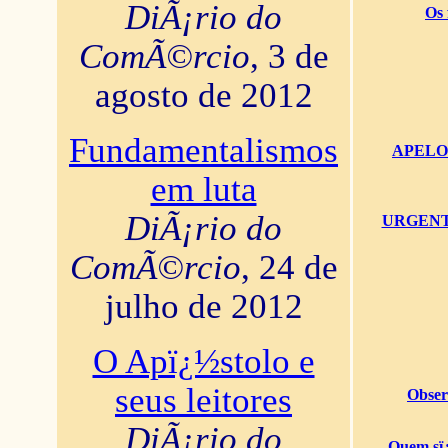
DiÃ¡rio do
Os 
ComÃ©rcio
, 3 de
agosto de 2012
Fundamentalismos
APELO U
em luta
DiÃ¡rio do
URGENTï¿
ComÃ©rcio
, 24 de
julho de 2012
O Apï¿½stolo e
seus leitores
Obser
DiÃ¡rio do
Quem sï¿