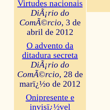
Virtudes nacionais
DiÃ¡rio do
ComÃ©rcio
, 3 de
abril de 2012
O advento da
ditadura secreta
DiÃ¡rio do
ComÃ©rcio
, 28 de
marï¿½o de 2012
Onipresente e
invisï¿½vel