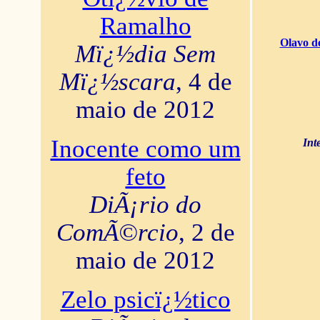
Ramalho
Olavo d
Mï¿½dia Sem
Mï¿½scara
, 4 de
maio de 2012
Inocente como um
Int
feto
DiÃ¡rio do
ComÃ©rcio
, 2 de
maio de 2012
Zelo psicï¿½tico