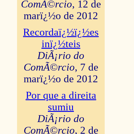
ComÃ©rcio
, 12 de
marï¿½o de 2012
Recordaï¿½ï¿½es
inï¿½teis
DiÃ¡rio do
ComÃ©rcio
, 7 de
marï¿½o de 2012
Por que a direita
sumiu
DiÃ¡rio do
ComÃ©rcio
, 2 de