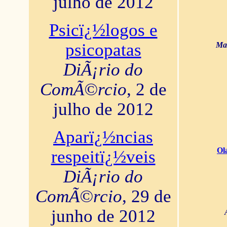
julho de 2012
Psicï¿½logos e
psicopatas
Mar
DiÃ¡rio do
ComÃ©rcio
, 2 de
julho de 2012
Aparï¿½ncias
Ol
respeitï¿½veis
DiÃ¡rio do
ComÃ©rcio
, 29 de
junho de 2012