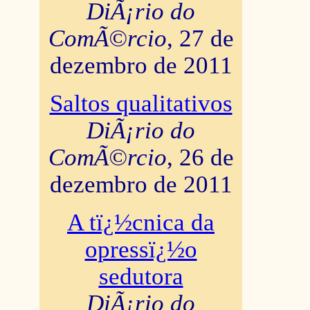
DiÃ¡rio do
ComÃ©rcio
, 27 de
dezembro de 2011
Saltos qualitativos
DiÃ¡rio do
ComÃ©rcio
, 26 de
dezembro de 2011
A tï¿½cnica da
opressï¿½o
sedutora
DiÃ¡rio do