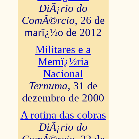
DiÃ¡rio do
ComÃ©rcio
, 26 de
marï¿½o de 2012
Militares e a
Memï¿½ria
Nacional
Ternuma
, 31 de
dezembro de 2000
A rotina das cobras
DiÃ¡rio do