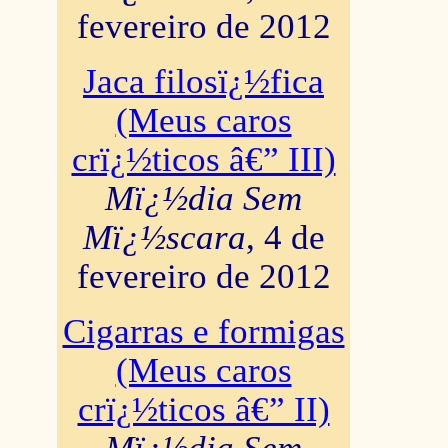
fevereiro de 2012
Jaca filosï¿½fica
(Meus caros
crï¿½ticos â€” III)
Mï¿½dia Sem
Mï¿½scara
, 4 de
fevereiro de 2012
Cigarras e formigas
(Meus caros
crï¿½ticos â€” II)