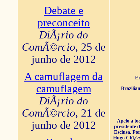
Debate e
preconceito
DiÃ¡rio do
ComÃ©rcio
, 25 de
junho de 2012
A camuflagem da
En
camuflagem
Brazilia
DiÃ¡rio do
ComÃ©rcio
, 21 de
Apelo a to
junho de 2012
presidente 
Esclusa. Por
Hugo Chï¿½ve