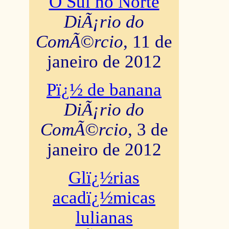
O Sul no Norte
DiÃ¡rio do
ComÃ©rcio
, 11 de
janeiro de 2012
Pï¿½ de banana
DiÃ¡rio do
ComÃ©rcio
, 3 de
janeiro de 2012
Glï¿½rias
acadï¿½micas
lulianas