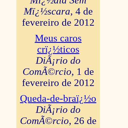
Mï¿½dia Sem
Mï¿½scara
, 4 de
fevereiro de 2012
Meus caros
crï¿½ticos
DiÃ¡rio do
ComÃ©rcio
, 1 de
fevereiro de 2012
Queda-de-braï¿½o
DiÃ¡rio do
ComÃ©rcio
, 26 de