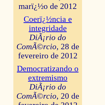
marï¿½o de 2012
Coerï¿½ncia e
integridade
DiÃ¡rio do
ComÃ©rcio
, 28 de
fevereiro de 2012
Democratizando o
extremismo
DiÃ¡rio do
ComÃ©rcio
, 20 de