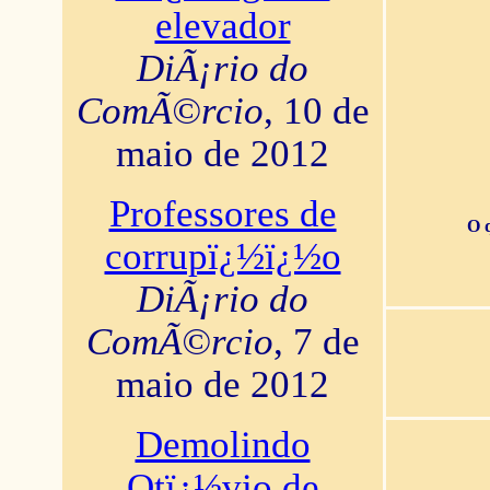
elevador
DiÃ¡rio do
ComÃ©rcio
, 10 de
maio de 2012
Professores de
O 
corrupï¿½ï¿½o
DiÃ¡rio do
ComÃ©rcio
, 7 de
maio de 2012
Demolindo
Otï¿½vio de