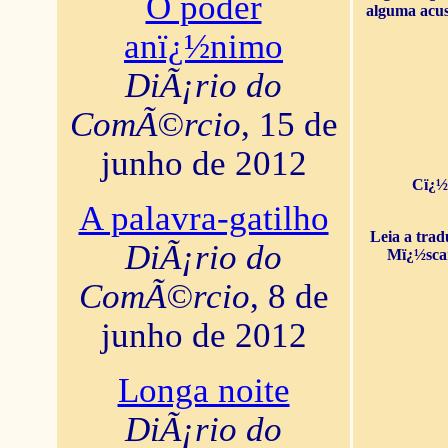
O poder
alguma acus
anï¿½nimo
DiÃ¡rio do
ComÃ©rcio
, 15 de
junho de 2012
Cï¿½
A palavra-gatilho
Leia a tra
DiÃ¡rio do
Mï¿½sca
ComÃ©rcio
, 8 de
junho de 2012
Longa noite
DiÃ¡rio do