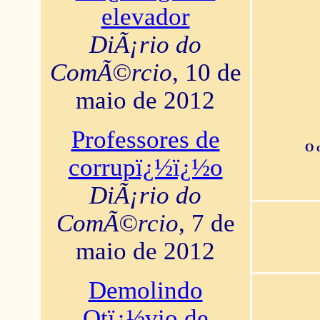
elevador
DiÃ¡rio do
ComÃ©rcio
, 10 de
maio de 2012
Professores de
O 
corrupï¿½ï¿½o
DiÃ¡rio do
ComÃ©rcio
, 7 de
maio de 2012
Demolindo
Otï¿½vio de