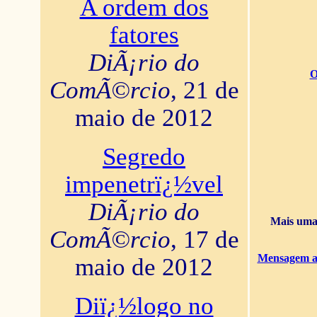
A ordem dos
fatores
DiÃ¡rio do
O
ComÃ©rcio
, 21 de
maio de 2012
Segredo
impenetrï¿½vel
DiÃ¡rio do
Mais uma 
ComÃ©rcio
, 17 de
Mensagem ao
maio de 2012
Diï¿½logo no