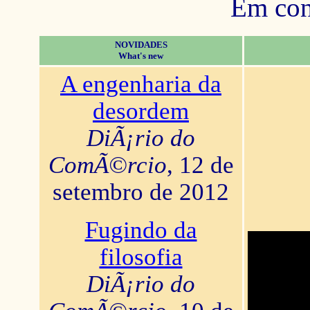
Em con
NOVIDADES
What's new
A engenharia da
desordem
DiÃ¡rio do
ComÃ©rcio
, 12 de
setembro de 2012
Fugindo da
filosofia
DiÃ¡rio do