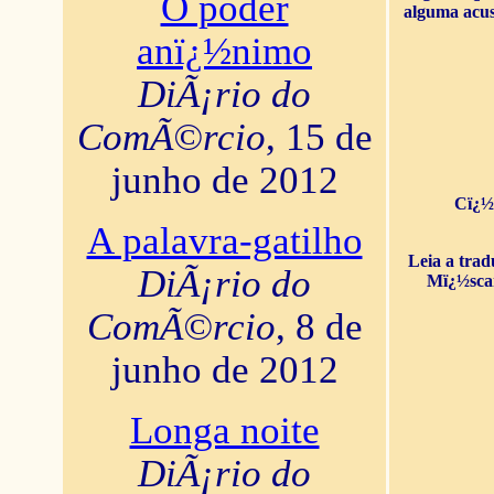
O poder
alguma acus
anï¿½nimo
DiÃ¡rio do
ComÃ©rcio
, 15 de
junho de 2012
Cï¿½
A palavra-gatilho
Leia a tra
DiÃ¡rio do
Mï¿½sca
ComÃ©rcio
, 8 de
junho de 2012
Longa noite
DiÃ¡rio do