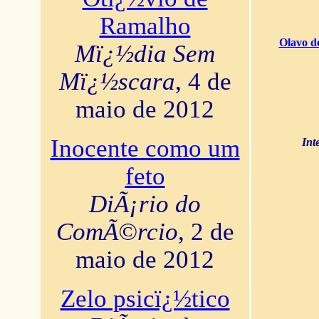
Ramalho
Olavo d
Mï¿½dia Sem
Mï¿½scara
, 4 de
maio de 2012
Inocente como um
Int
feto
DiÃ¡rio do
ComÃ©rcio
, 2 de
maio de 2012
Zelo psicï¿½tico