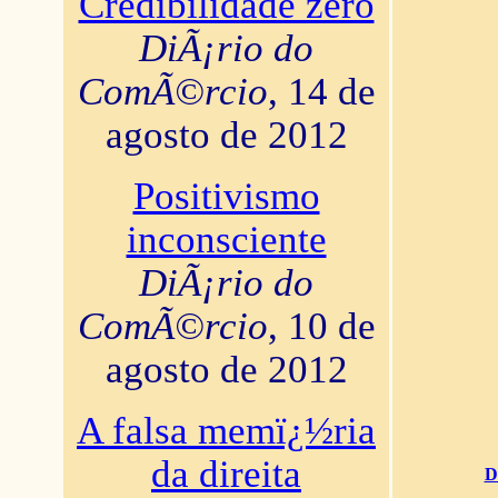
Credibilidade zero
DiÃ¡rio do
ComÃ©rcio
, 14 de
agosto de 2012
Positivismo
inconsciente
DiÃ¡rio do
ComÃ©rcio
, 10 de
agosto de 2012
A falsa memï¿½ria
da direita
D