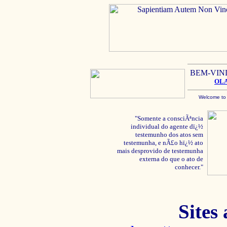
BEM-VIN
OL
Welcome to
"Somente a consciÃªncia
individual do agente dï¿½
testemunho dos atos sem
testemunha, e nÃ£o hï¿½ ato
mais desprovido de testemunha
externa do que o ato de
conhecer."
Sites