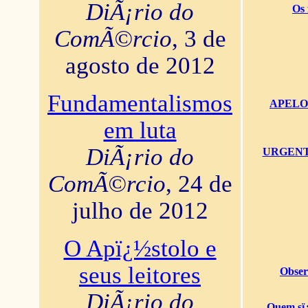
DiÃ¡rio do
Os 
ComÃ©rcio
, 3 de
agosto de 2012
Fundamentalismos
APELO U
em luta
DiÃ¡rio do
URGENTï¿
ComÃ©rcio
, 24 de
julho de 2012
O Apï¿½stolo e
seus leitores
Obser
DiÃ¡rio do
Quem sï¿