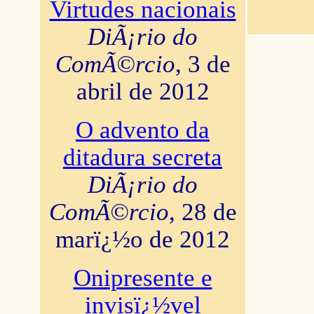
Virtudes nacionais
DiÃ¡rio do
ComÃ©rcio
, 3 de
abril de 2012
O advento da
ditadura secreta
DiÃ¡rio do
ComÃ©rcio
, 28 de
marï¿½o de 2012
Onipresente e
invisï¿½vel