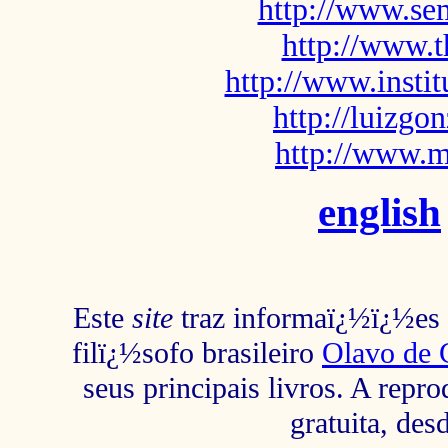
http://www.sem
http://www.t
http://www.insti
http://luizg
http://www.m
english
Este
site
traz informaï¿½ï¿½es s
filï¿½sofo brasileiro
Olavo de 
seus principais livros. A repr
gratuita, des