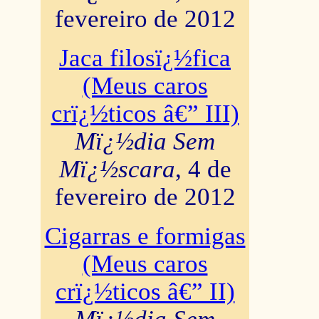
fevereiro de 2012
Jaca filosï¿½fica
(Meus caros
crï¿½ticos â€” III)
Mï¿½dia Sem
Mï¿½scara
, 4 de
fevereiro de 2012
Cigarras e formigas
(Meus caros
crï¿½ticos â€” II)