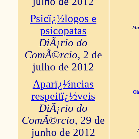
julho de 2012
Psicï¿½logos e
psicopatas
Mar
DiÃ¡rio do
ComÃ©rcio
, 2 de
julho de 2012
Aparï¿½ncias
Ol
respeitï¿½veis
DiÃ¡rio do
ComÃ©rcio
, 29 de
junho de 2012