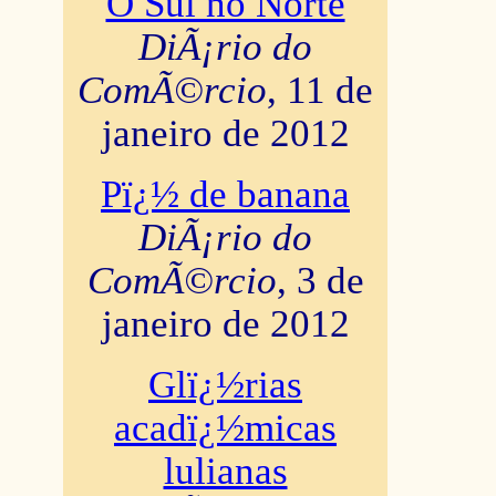
O Sul no Norte
DiÃ¡rio do
ComÃ©rcio
, 11 de
janeiro de 2012
Pï¿½ de banana
DiÃ¡rio do
ComÃ©rcio
, 3 de
janeiro de 2012
Glï¿½rias
acadï¿½micas
lulianas