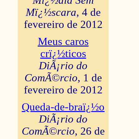
Mï¿½dia Sem
Mï¿½scara
, 4 de
fevereiro de 2012
Meus caros
crï¿½ticos
DiÃ¡rio do
ComÃ©rcio
, 1 de
fevereiro de 2012
Queda-de-braï¿½o
DiÃ¡rio do
ComÃ©rcio
, 26 de