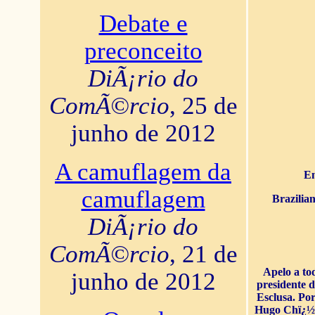
Debate e
preconceito
DiÃ¡rio do
ComÃ©rcio
, 25 de
junho de 2012
A camuflagem da
En
camuflagem
Brazilia
DiÃ¡rio do
ComÃ©rcio
, 21 de
Apelo a to
junho de 2012
presidente 
Esclusa. Por
Hugo Chï¿½ve