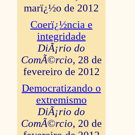
marï¿½o de 2012
Coerï¿½ncia e
integridade
DiÃ¡rio do
ComÃ©rcio
, 28 de
fevereiro de 2012
Democratizando o
extremismo
DiÃ¡rio do
ComÃ©rcio
, 20 de