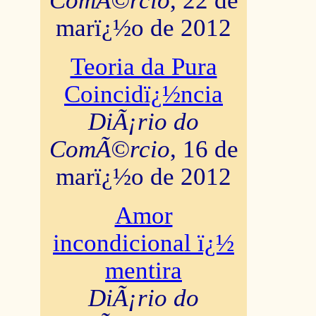
ComÃ©rcio
, 22 de
marï¿½o de 2012
Teoria da Pura
Coincidï¿½ncia
DiÃ¡rio do
ComÃ©rcio
, 16 de
marï¿½o de 2012
Amor
incondicional ï¿½
mentira
DiÃ¡rio do