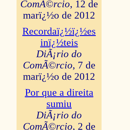
ComÃ©rcio
, 12 de
marï¿½o de 2012
Recordaï¿½ï¿½es
inï¿½teis
DiÃ¡rio do
ComÃ©rcio
, 7 de
marï¿½o de 2012
Por que a direita
sumiu
DiÃ¡rio do
ComÃ©rcio
, 2 de