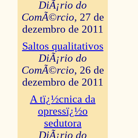
DiÃ¡rio do
ComÃ©rcio
, 27 de
dezembro de 2011
Saltos qualitativos
DiÃ¡rio do
ComÃ©rcio
, 26 de
dezembro de 2011
A tï¿½cnica da
opressï¿½o
sedutora
DiÃ¡rio do