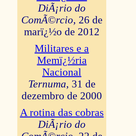
DiÃ¡rio do
ComÃ©rcio
, 26 de
marï¿½o de 2012
Militares e a
Memï¿½ria
Nacional
Ternuma
, 31 de
dezembro de 2000
A rotina das cobras
DiÃ¡rio do