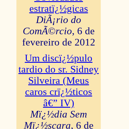
estratï¿½gicas
DiÃ¡rio do
ComÃ©rcio
, 6 de
fevereiro de 2012
Um discï¿½pulo
tardio do sr. Sidney
Silveira (Meus
caros crï¿½ticos
â€” IV)
Mï¿½dia Sem
Mï¿½scara
, 6 de