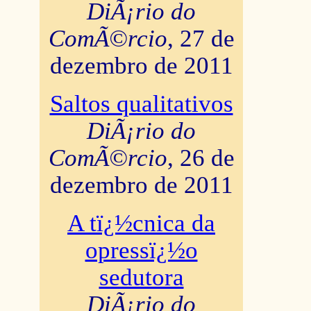
DiÃ¡rio do
ComÃ©rcio
, 27 de
dezembro de 2011
Saltos qualitativos
DiÃ¡rio do
ComÃ©rcio
, 26 de
dezembro de 2011
A tï¿½cnica da
opressï¿½o
sedutora
DiÃ¡rio do