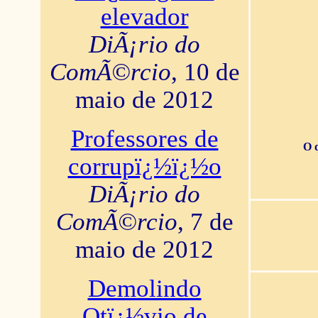
elevador
DiÃ¡rio do
ComÃ©rcio
, 10 de
maio de 2012
Professores de
O 
corrupï¿½ï¿½o
DiÃ¡rio do
ComÃ©rcio
, 7 de
maio de 2012
Demolindo
Otï¿½vio de