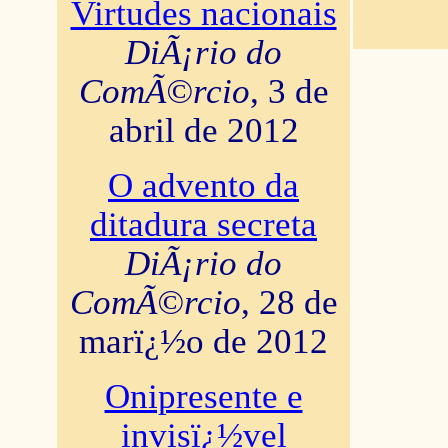
Virtudes nacionais
DiÃ¡rio do
ComÃ©rcio
, 3 de
abril de 2012
O advento da
ditadura secreta
DiÃ¡rio do
ComÃ©rcio
, 28 de
marï¿½o de 2012
Onipresente e
invisï¿½vel