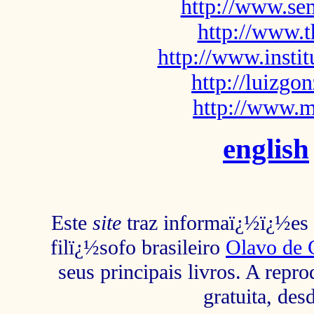
http://www.sem
http://www.t
http://www.insti
http://luizg
http://www.m
english
Este
site
traz informaï¿½ï¿½es s
filï¿½sofo brasileiro
Olavo de 
seus principais livros. A repr
gratuita, des