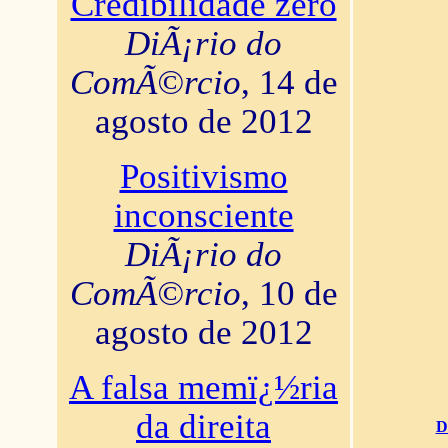
Credibilidade zero
DiÃ¡rio do
ComÃ©rcio
, 14 de
agosto de 2012
Positivismo
inconsciente
DiÃ¡rio do
ComÃ©rcio
, 10 de
agosto de 2012
A falsa memï¿½ria
da direita
D