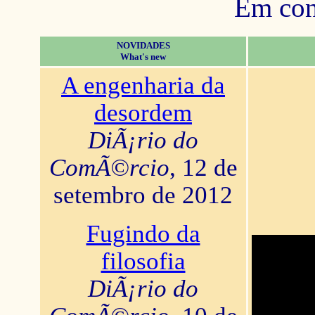
Em con
NOVIDADES
What's new
A engenharia da
desordem
DiÃ¡rio do
ComÃ©rcio
, 12 de
setembro de 2012
Fugindo da
filosofia
DiÃ¡rio do