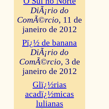
O Sul no Norte
DiÃ¡rio do
ComÃ©rcio
, 11 de
janeiro de 2012
Pï¿½ de banana
DiÃ¡rio do
ComÃ©rcio
, 3 de
janeiro de 2012
Glï¿½rias
acadï¿½micas
lulianas