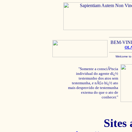
BEM-VIN
OL
Welcome to
"Somente a consciÃªncia
individual do agente dï¿½
testemunho dos atos sem
testemunha, e nÃ£o hï¿½ ato
mais desprovido de testemunha
externa do que o ato de
conhecer."
Sites