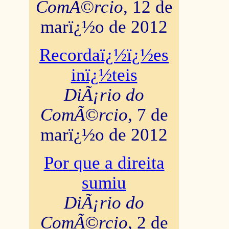
ComÃ©rcio
, 12 de
marï¿½o de 2012
Recordaï¿½ï¿½es
inï¿½teis
DiÃ¡rio do
ComÃ©rcio
, 7 de
marï¿½o de 2012
Por que a direita
sumiu
DiÃ¡rio do
ComÃ©rcio
, 2 de