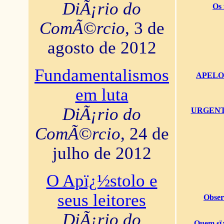
DiÃ¡rio do
Os 
ComÃ©rcio
, 3 de
agosto de 2012
Fundamentalismos
APELO U
em luta
DiÃ¡rio do
URGENTï¿
ComÃ©rcio
, 24 de
julho de 2012
O Apï¿½stolo e
seus leitores
Obser
DiÃ¡rio do
Quem sï¿