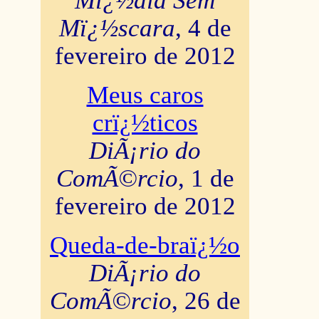
Mï¿½dia Sem
Mï¿½scara
, 4 de
fevereiro de 2012
Meus caros
crï¿½ticos
DiÃ¡rio do
ComÃ©rcio
, 1 de
fevereiro de 2012
Queda-de-braï¿½o
DiÃ¡rio do
ComÃ©rcio
, 26 de