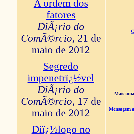
A ordem dos
fatores
DiÃ¡rio do
O
ComÃ©rcio
, 21 de
maio de 2012
Segredo
impenetrï¿½vel
DiÃ¡rio do
Mais uma 
ComÃ©rcio
, 17 de
Mensagem ao
maio de 2012
Diï¿½logo no