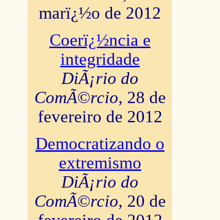
marï¿½o de 2012
Coerï¿½ncia e
integridade
DiÃ¡rio do
ComÃ©rcio
, 28 de
fevereiro de 2012
Democratizando o
extremismo
DiÃ¡rio do
ComÃ©rcio
, 20 de