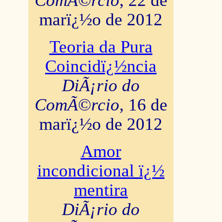
ComÃ©rcio
, 22 de
marï¿½o de 2012
Teoria da Pura
Coincidï¿½ncia
DiÃ¡rio do
ComÃ©rcio
, 16 de
marï¿½o de 2012
Amor
incondicional ï¿½
mentira
DiÃ¡rio do