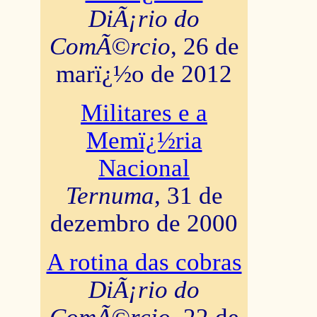
DiÃ¡rio do
ComÃ©rcio
, 26 de
marï¿½o de 2012
Militares e a
Memï¿½ria
Nacional
Ternuma
, 31 de
dezembro de 2000
A rotina das cobras
DiÃ¡rio do