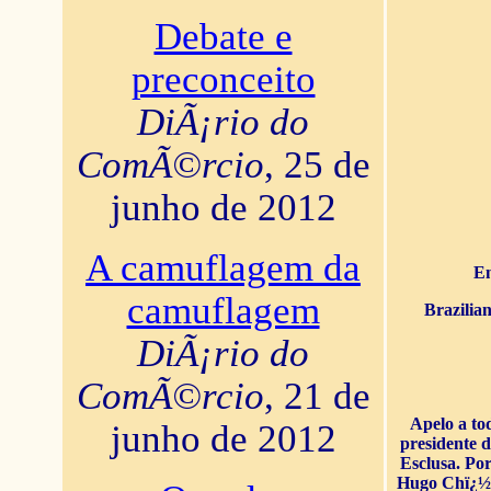
Debate e
preconceito
DiÃ¡rio do
ComÃ©rcio
, 25 de
junho de 2012
A camuflagem da
En
camuflagem
Brazilia
DiÃ¡rio do
ComÃ©rcio
, 21 de
Apelo a to
junho de 2012
presidente 
Esclusa. Por
Hugo Chï¿½ve