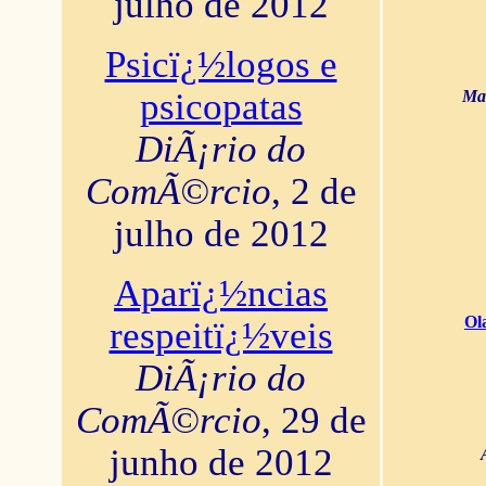
julho de 2012
Psicï¿½logos e
psicopatas
Mar
DiÃ¡rio do
ComÃ©rcio
, 2 de
julho de 2012
Aparï¿½ncias
Ol
respeitï¿½veis
DiÃ¡rio do
ComÃ©rcio
, 29 de
junho de 2012