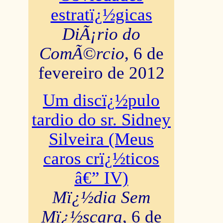
estratï¿½gicas
DiÃ¡rio do
ComÃ©rcio
, 6 de
fevereiro de 2012
Um discï¿½pulo
tardio do sr. Sidney
Silveira (Meus
caros crï¿½ticos
â€” IV)
Mï¿½dia Sem
Mï¿½scara
, 6 de