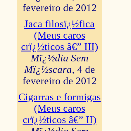
fevereiro de 2012
Jaca filosï¿½fica
(Meus caros
crï¿½ticos â€” III)
Mï¿½dia Sem
Mï¿½scara
, 4 de
fevereiro de 2012
Cigarras e formigas
(Meus caros
crï¿½ticos â€” II)