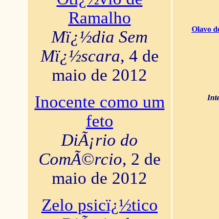
Ramalho
Olavo d
Mï¿½dia Sem
Mï¿½scara
, 4 de
maio de 2012
Inocente como um
Int
feto
DiÃ¡rio do
ComÃ©rcio
, 2 de
maio de 2012
Zelo psicï¿½tico