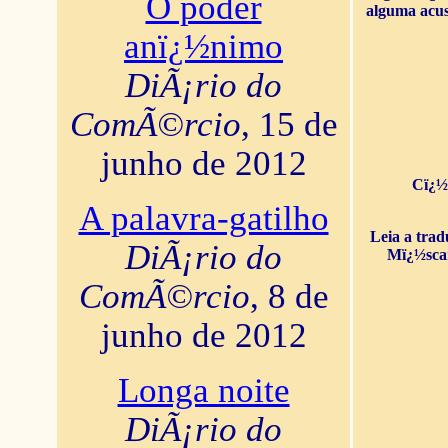
O poder
alguma acus
anï¿½nimo
DiÃ¡rio do
ComÃ©rcio
, 15 de
junho de 2012
Cï¿½
A palavra-gatilho
Leia a tra
DiÃ¡rio do
Mï¿½sca
ComÃ©rcio
, 8 de
junho de 2012
Longa noite
DiÃ¡rio do