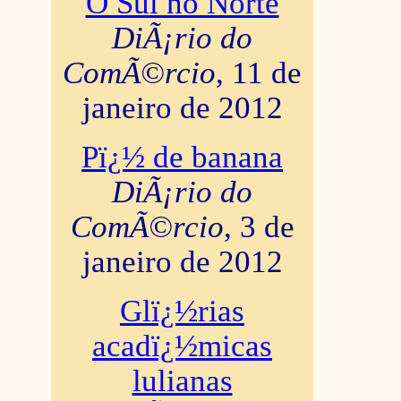
O Sul no Norte
DiÃ¡rio do
ComÃ©rcio
, 11 de
janeiro de 2012
Pï¿½ de banana
DiÃ¡rio do
ComÃ©rcio
, 3 de
janeiro de 2012
Glï¿½rias
acadï¿½micas
lulianas