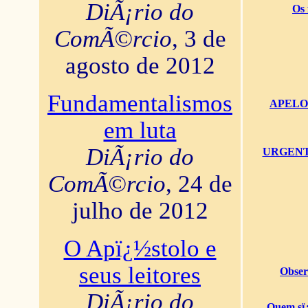
DiÃ¡rio do
Os 
ComÃ©rcio
, 3 de
agosto de 2012
Fundamentalismos
APELO U
em luta
DiÃ¡rio do
URGENTï¿
ComÃ©rcio
, 24 de
julho de 2012
O Apï¿½stolo e
seus leitores
Obser
DiÃ¡rio do
Quem sï¿