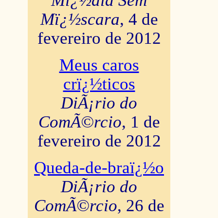
Mï¿½dia Sem
Mï¿½scara
, 4 de
fevereiro de 2012
Meus caros
crï¿½ticos
DiÃ¡rio do
ComÃ©rcio
, 1 de
fevereiro de 2012
Queda-de-braï¿½o
DiÃ¡rio do
ComÃ©rcio
, 26 de