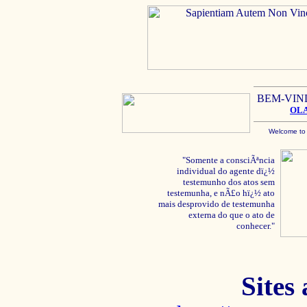
BEM-VIN
OL
Welcome to
"Somente a consciÃªncia
individual do agente dï¿½
testemunho dos atos sem
testemunha, e nÃ£o hï¿½ ato
mais desprovido de testemunha
externa do que o ato de
conhecer."
Sites