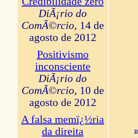
Credibilidade zero
DiÃ¡rio do
ComÃ©rcio
, 14 de
agosto de 2012
Positivismo
inconsciente
DiÃ¡rio do
ComÃ©rcio
, 10 de
agosto de 2012
A falsa memï¿½ria
da direita
D