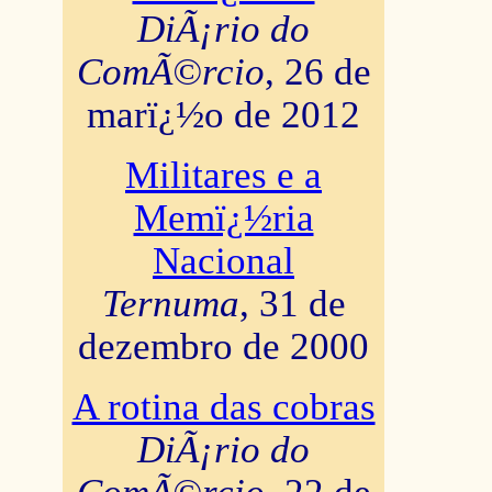
DiÃ¡rio do
ComÃ©rcio
, 26 de
marï¿½o de 2012
Militares e a
Memï¿½ria
Nacional
Ternuma
, 31 de
dezembro de 2000
A rotina das cobras
DiÃ¡rio do