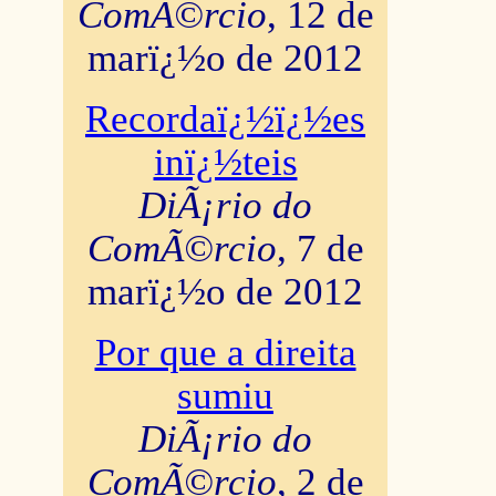
ComÃ©rcio
, 12 de
marï¿½o de 2012
Recordaï¿½ï¿½es
inï¿½teis
DiÃ¡rio do
ComÃ©rcio
, 7 de
marï¿½o de 2012
Por que a direita
sumiu
DiÃ¡rio do
ComÃ©rcio
, 2 de