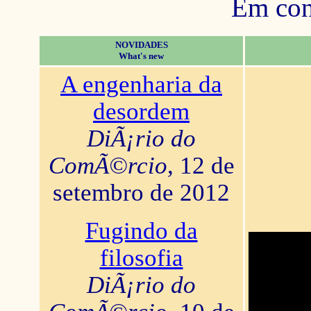
Em con
NOVIDADES
What's new
A engenharia da
desordem
DiÃ¡rio do
ComÃ©rcio
, 12 de
setembro de 2012
Fugindo da
filosofia
DiÃ¡rio do