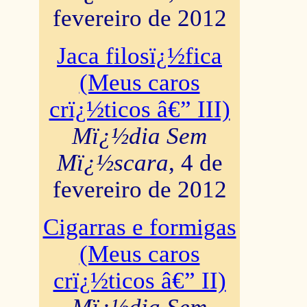
fevereiro de 2012
Jaca filosï¿½fica
(Meus caros
crï¿½ticos â€” III)
Mï¿½dia Sem
Mï¿½scara
, 4 de
fevereiro de 2012
Cigarras e formigas
(Meus caros
crï¿½ticos â€” II)