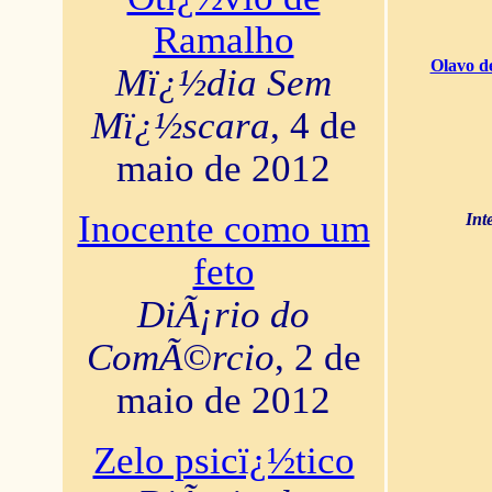
Ramalho
Olavo d
Mï¿½dia Sem
Mï¿½scara
, 4 de
maio de 2012
Inocente como um
Int
feto
DiÃ¡rio do
ComÃ©rcio
, 2 de
maio de 2012
Zelo psicï¿½tico