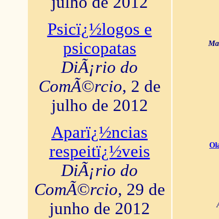
julho de 2012
Psicï¿½logos e
psicopatas
Mar
DiÃ¡rio do
ComÃ©rcio
, 2 de
julho de 2012
Aparï¿½ncias
Ol
respeitï¿½veis
DiÃ¡rio do
ComÃ©rcio
, 29 de
junho de 2012