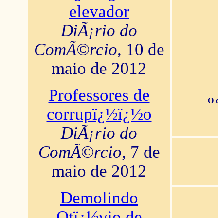
elevador
DiÃ¡rio do
ComÃ©rcio
, 10 de
maio de 2012
Professores de
O 
corrupï¿½ï¿½o
DiÃ¡rio do
ComÃ©rcio
, 7 de
maio de 2012
Demolindo
Otï¿½vio de