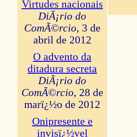
Virtudes nacionais
DiÃ¡rio do
ComÃ©rcio
, 3 de
abril de 2012
O advento da
ditadura secreta
DiÃ¡rio do
ComÃ©rcio
, 28 de
marï¿½o de 2012
Onipresente e
invisï¿½vel