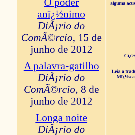
O poder
alguma acus
anï¿½nimo
DiÃ¡rio do
ComÃ©rcio
, 15 de
junho de 2012
Cï¿½
A palavra-gatilho
Leia a tra
DiÃ¡rio do
Mï¿½sca
ComÃ©rcio
, 8 de
junho de 2012
Longa noite
DiÃ¡rio do