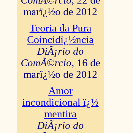
ComÃ©rcio
, 22 de
marï¿½o de 2012
Teoria da Pura
Coincidï¿½ncia
DiÃ¡rio do
ComÃ©rcio
, 16 de
marï¿½o de 2012
Amor
incondicional ï¿½
mentira
DiÃ¡rio do