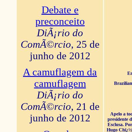
Debate e
preconceito
DiÃ¡rio do
ComÃ©rcio
, 25 de
junho de 2012
A camuflagem da
En
camuflagem
Brazilia
DiÃ¡rio do
ComÃ©rcio
, 21 de
Apelo a to
junho de 2012
presidente 
Esclusa. Por
Hugo Chï¿½ve