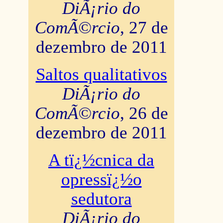
DiÃ¡rio do
ComÃ©rcio
, 27 de
dezembro de 2011
Saltos qualitativos
DiÃ¡rio do
ComÃ©rcio
, 26 de
dezembro de 2011
A tï¿½cnica da
opressï¿½o
sedutora
DiÃ¡rio do