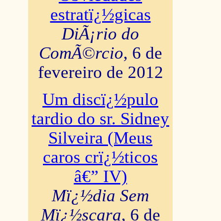
estratï¿½gicas
DiÃ¡rio do
ComÃ©rcio
, 6 de
fevereiro de 2012
Um discï¿½pulo
tardio do sr. Sidney
Silveira (Meus
caros crï¿½ticos
â€” IV)
Mï¿½dia Sem
Mï¿½scara
, 6 de