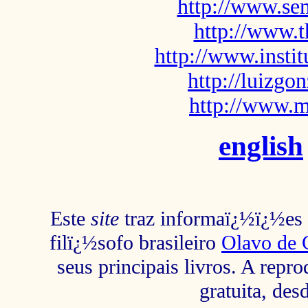
http://www.sem
http://www.t
http://www.insti
http://luizg
http://www.m
english
Este
site
traz informaï¿½ï¿½es s
filï¿½sofo brasileiro
Olavo de 
seus principais livros. A repr
gratuita, des