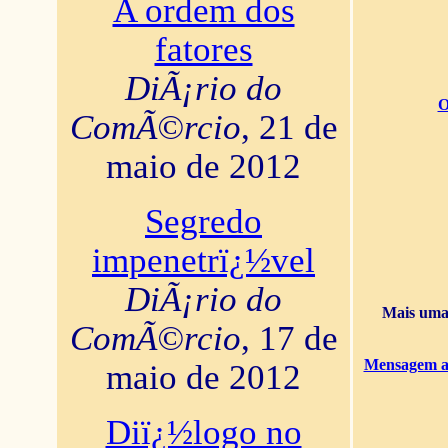
A ordem dos
fatores
DiÃ¡rio do
O
ComÃ©rcio
, 21 de
maio de 2012
Segredo
impenetrï¿½vel
DiÃ¡rio do
Mais uma 
ComÃ©rcio
, 17 de
Mensagem ao
maio de 2012
Diï¿½logo no