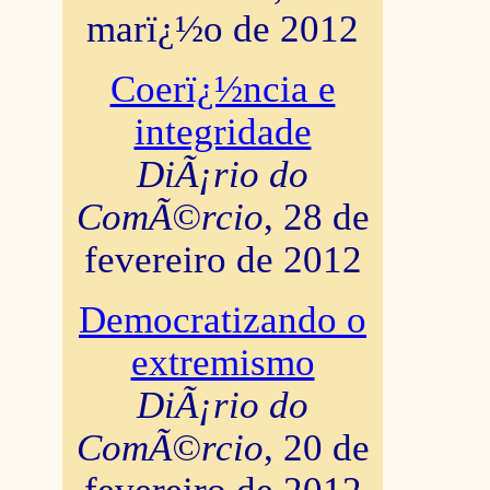
marï¿½o de 2012
Coerï¿½ncia e
integridade
DiÃ¡rio do
ComÃ©rcio
, 28 de
fevereiro de 2012
Democratizando o
extremismo
DiÃ¡rio do
ComÃ©rcio
, 20 de