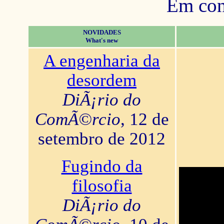
Em con
NOVIDADES
What's new
A engenharia da
desordem
DiÃ¡rio do
ComÃ©rcio
, 12 de
setembro de 2012
Fugindo da
filosofia
DiÃ¡rio do