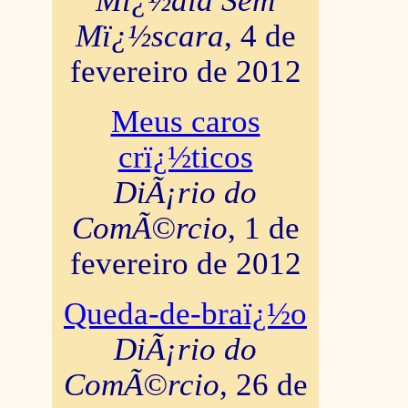
Mï¿½dia Sem
Mï¿½scara
, 4 de
fevereiro de 2012
Meus caros
crï¿½ticos
DiÃ¡rio do
ComÃ©rcio
, 1 de
fevereiro de 2012
Queda-de-braï¿½o
DiÃ¡rio do
ComÃ©rcio
, 26 de