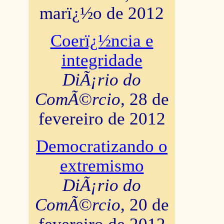
marï¿½o de 2012
Coerï¿½ncia e
integridade
DiÃ¡rio do
ComÃ©rcio
, 28 de
fevereiro de 2012
Democratizando o
extremismo
DiÃ¡rio do
ComÃ©rcio
, 20 de