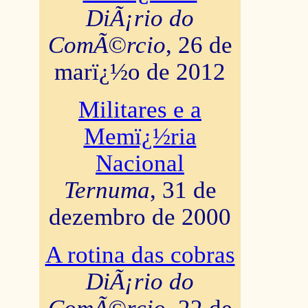
DiÃ¡rio do
ComÃ©rcio
, 26 de
marï¿½o de 2012
Militares e a
Memï¿½ria
Nacional
Ternuma
, 31 de
dezembro de 2000
A rotina das cobras
DiÃ¡rio do