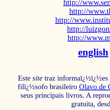
http://www.sem
http://www.t
http://www.insti
http://luizg
http://www.m
english
Este
site
traz informaï¿½ï¿½es s
filï¿½sofo brasileiro
Olavo de 
seus principais livros. A repr
gratuita, des