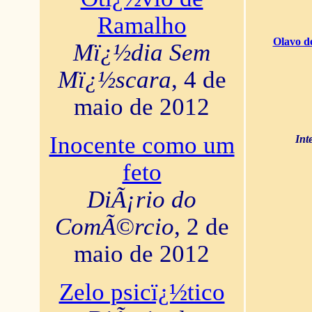
Ramalho
Olavo d
Mï¿½dia Sem
Mï¿½scara
, 4 de
maio de 2012
Inocente como um
Int
feto
DiÃ¡rio do
ComÃ©rcio
, 2 de
maio de 2012
Zelo psicï¿½tico