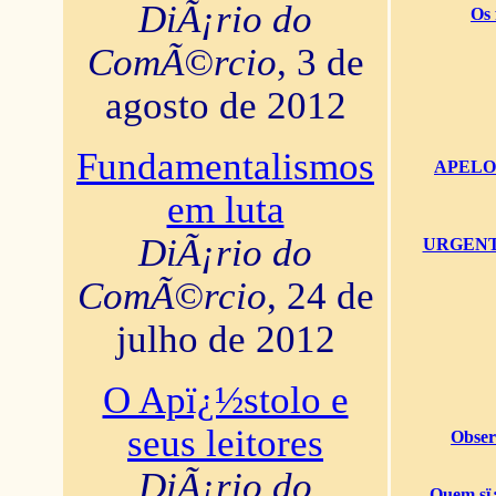
DiÃ¡rio do
Os 
ComÃ©rcio
, 3 de
agosto de 2012
Fundamentalismos
APELO U
em luta
DiÃ¡rio do
URGENTï¿
ComÃ©rcio
, 24 de
julho de 2012
O Apï¿½stolo e
seus leitores
Obser
DiÃ¡rio do
Quem sï¿