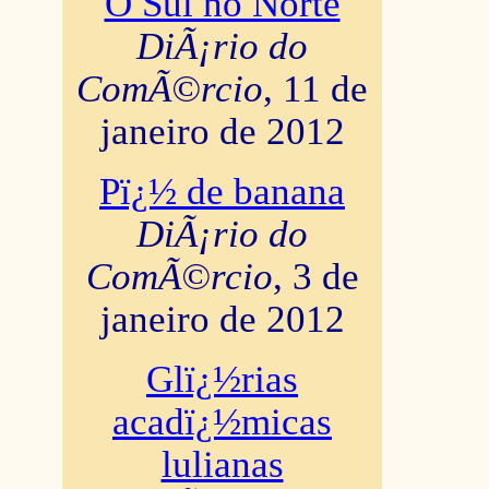
O Sul no Norte
DiÃ¡rio do
ComÃ©rcio
, 11 de
janeiro de 2012
Pï¿½ de banana
DiÃ¡rio do
ComÃ©rcio
, 3 de
janeiro de 2012
Glï¿½rias
acadï¿½micas
lulianas