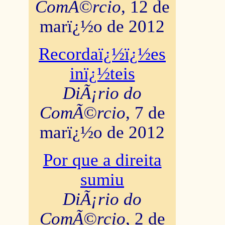
ComÃ©rcio
, 12 de
marï¿½o de 2012
Recordaï¿½ï¿½es
inï¿½teis
DiÃ¡rio do
ComÃ©rcio
, 7 de
marï¿½o de 2012
Por que a direita
sumiu
DiÃ¡rio do
ComÃ©rcio
, 2 de