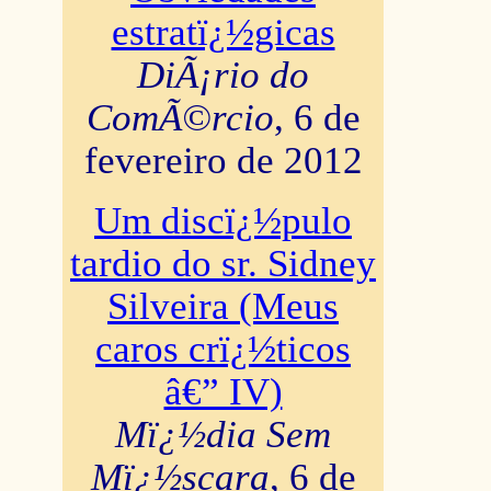
estratï¿½gicas
DiÃ¡rio do
ComÃ©rcio
, 6 de
fevereiro de 2012
Um discï¿½pulo
tardio do sr. Sidney
Silveira (Meus
caros crï¿½ticos
â€” IV)
Mï¿½dia Sem
Mï¿½scara
, 6 de