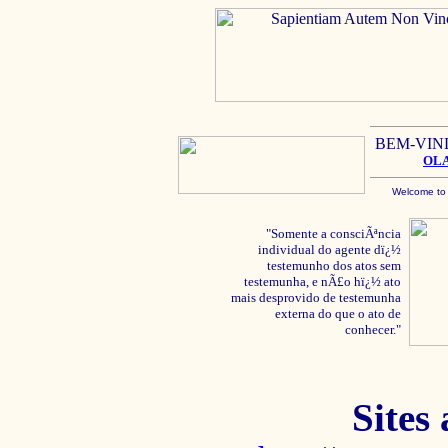
BEM-VIN
OL
Welcome to
"Somente a consciÃªncia
individual do agente dï¿½
testemunho dos atos sem
testemunha, e nÃ£o hï¿½ ato
mais desprovido de testemunha
externa do que o ato de
conhecer."
Sites