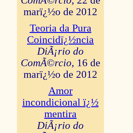
ComÃ©rcio
, 22 de
marï¿½o de 2012
Teoria da Pura
Coincidï¿½ncia
DiÃ¡rio do
ComÃ©rcio
, 16 de
marï¿½o de 2012
Amor
incondicional ï¿½
mentira
DiÃ¡rio do