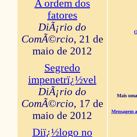
A ordem dos
fatores
DiÃ¡rio do
O
ComÃ©rcio
, 21 de
maio de 2012
Segredo
impenetrï¿½vel
DiÃ¡rio do
Mais uma 
ComÃ©rcio
, 17 de
Mensagem ao
maio de 2012
Diï¿½logo no