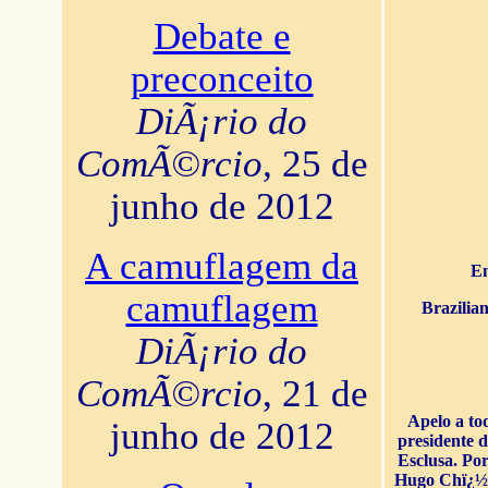
Debate e
preconceito
DiÃ¡rio do
ComÃ©rcio
, 25 de
junho de 2012
A camuflagem da
En
camuflagem
Brazilia
DiÃ¡rio do
ComÃ©rcio
, 21 de
Apelo a to
junho de 2012
presidente 
Esclusa. Por
Hugo Chï¿½ve