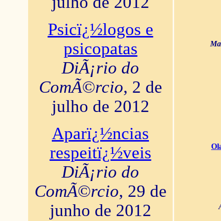
julho de 2012
Psicï¿½logos e
psicopatas
Mar
DiÃ¡rio do
ComÃ©rcio
, 2 de
julho de 2012
Aparï¿½ncias
Ol
respeitï¿½veis
DiÃ¡rio do
ComÃ©rcio
, 29 de
junho de 2012