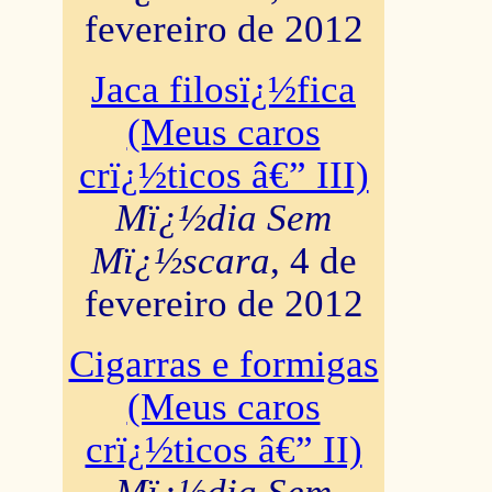
fevereiro de 2012
Jaca filosï¿½fica
(Meus caros
crï¿½ticos â€” III)
Mï¿½dia Sem
Mï¿½scara
, 4 de
fevereiro de 2012
Cigarras e formigas
(Meus caros
crï¿½ticos â€” II)