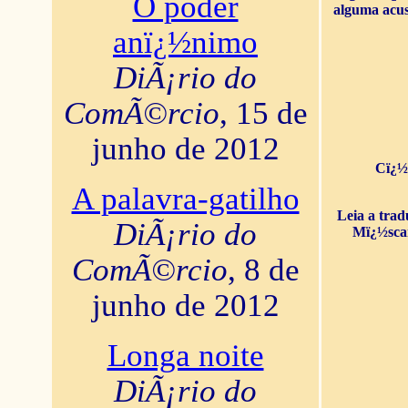
O poder
alguma acus
anï¿½nimo
DiÃ¡rio do
ComÃ©rcio
, 15 de
junho de 2012
Cï¿½
A palavra-gatilho
Leia a tra
DiÃ¡rio do
Mï¿½sca
ComÃ©rcio
, 8 de
junho de 2012
Longa noite
DiÃ¡rio do