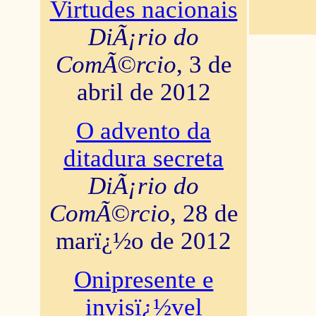
Virtudes nacionais
DiÃ¡rio do
ComÃ©rcio
, 3 de
abril de 2012
O advento da
ditadura secreta
DiÃ¡rio do
ComÃ©rcio
, 28 de
marï¿½o de 2012
Onipresente e
invisï¿½vel