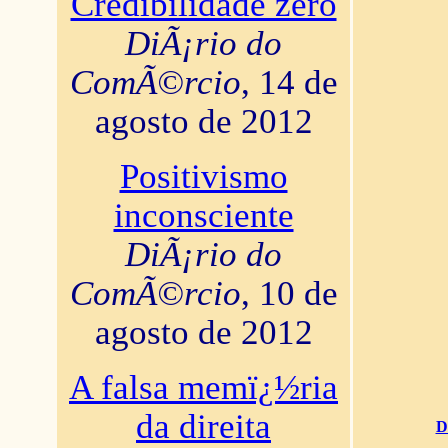
Credibilidade zero
DiÃ¡rio do
ComÃ©rcio
, 14 de
agosto de 2012
Positivismo
inconsciente
DiÃ¡rio do
ComÃ©rcio
, 10 de
agosto de 2012
A falsa memï¿½ria
da direita
D