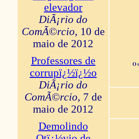
elevador
DiÃ¡rio do
ComÃ©rcio
, 10 de
maio de 2012
Professores de
O 
corrupï¿½ï¿½o
DiÃ¡rio do
ComÃ©rcio
, 7 de
maio de 2012
Demolindo
Otï¿½vio de