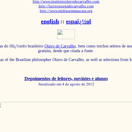
http://www.institutoolavodecarvalho.com
http://luizgonzagadecarvalho.com
http://www.midiasemmascara.org
english
::
espaï¿½ol
as do filï¿½sofo brasileiro
Olavo de Carvalho
, bem como trechos seletos de seu
gratuita, desde que citada a fonte.
eas of the Brazilian philosopher Olavo de Carvalho, as well as selections from 
Depoimentos de leitores, ouvintes e alunos
Atualizado em 4 de agosto de 2012