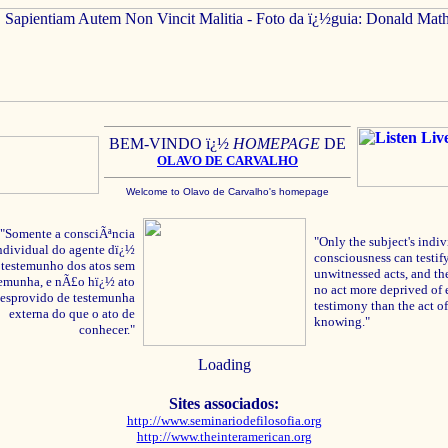
BEM-VINDO ï¿½
HOMEPAGE
DE
OLAVO
DE C
ARVALHO
Welcome to Olavo de Carvalho's homepage
"Somente a consciÃªncia
"Only the subject's indiv
ndividual do agente dï¿½
consciousness can testify
testemunho dos atos sem
unwitnessed acts, and the
temunha, e nÃ£o hï¿½ ato
no act more deprived of 
esprovido de testemunha
testimony than the act of
externa do que o ato de
knowing."
conhecer."
Loading
Sites associados:
http://www.seminariodefilosofia.org
http://www.theinteramerican.org