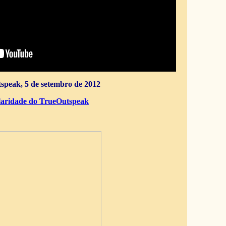
speak, 5 de setembro de 2012
aridade do TrueOutspeak