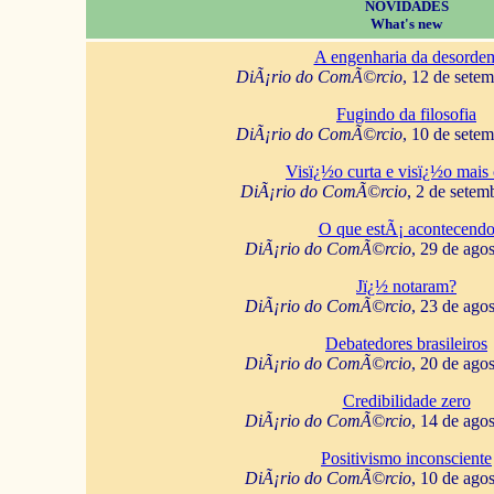
NOVIDADES
What's new
A engenharia da desorde
DiÃ¡rio do ComÃ©rcio
, 12 de sete
Fugindo da filosofia
DiÃ¡rio do ComÃ©rcio
, 10 de sete
Visï¿½o curta e visï¿½o mais 
DiÃ¡rio do ComÃ©rcio
, 2 de setem
O que estÃ¡ acontecend
DiÃ¡rio do ComÃ©rcio
, 29 de ago
Jï¿½ notaram?
DiÃ¡rio do ComÃ©rcio
, 23 de ago
Debatedores brasileiros
DiÃ¡rio do ComÃ©rcio
, 20 de ago
Credibilidade zero
DiÃ¡rio do ComÃ©rcio
, 14 de ago
Positivismo inconsciente
DiÃ¡rio do ComÃ©rcio
, 10 de ago