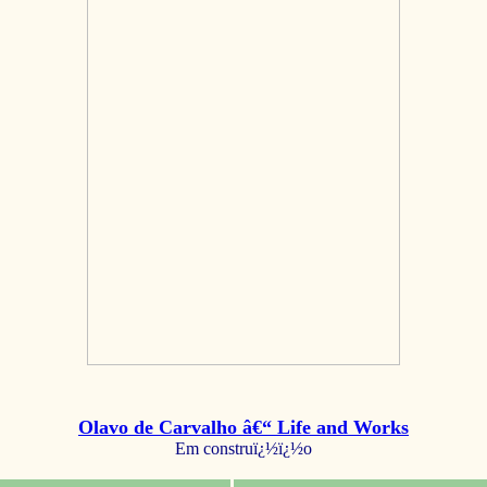
Olavo de Carvalho â€“ Life and Works
Em construï¿½ï¿½o