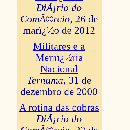
DiÃ¡rio do
ComÃ©rcio
, 26 de
marï¿½o de 2012
Militares e a
Memï¿½ria
Nacional
Ternuma
, 31 de
dezembro de 2000
A rotina das cobras
DiÃ¡rio do