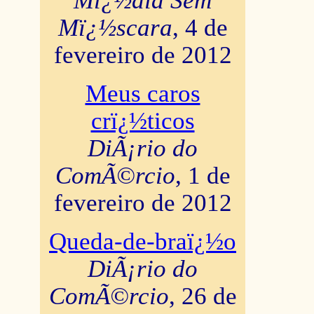
Mï¿½dia Sem
Mï¿½scara
, 4 de
fevereiro de 2012
Meus caros
crï¿½ticos
DiÃ¡rio do
ComÃ©rcio
, 1 de
fevereiro de 2012
Queda-de-braï¿½o
DiÃ¡rio do
ComÃ©rcio
, 26 de