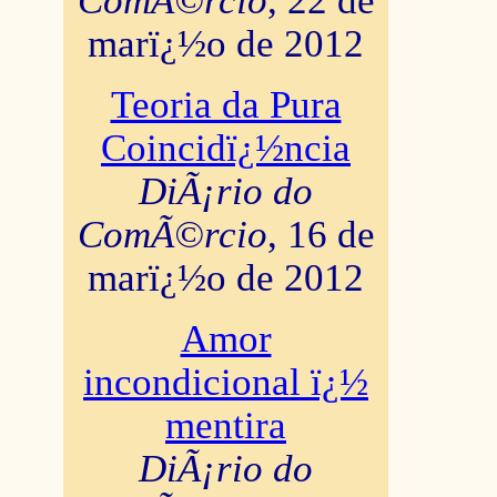
ComÃ©rcio
, 22 de
marï¿½o de 2012
Teoria da Pura
Coincidï¿½ncia
DiÃ¡rio do
ComÃ©rcio
, 16 de
marï¿½o de 2012
Amor
incondicional ï¿½
mentira
DiÃ¡rio do