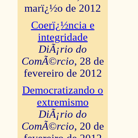
marï¿½o de 2012
Coerï¿½ncia e
integridade
DiÃ¡rio do
ComÃ©rcio
, 28 de
fevereiro de 2012
Democratizando o
extremismo
DiÃ¡rio do
ComÃ©rcio
, 20 de