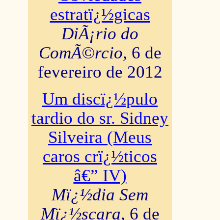
estratï¿½gicas
DiÃ¡rio do
ComÃ©rcio
, 6 de
fevereiro de 2012
Um discï¿½pulo
tardio do sr. Sidney
Silveira (Meus
caros crï¿½ticos
â€” IV)
Mï¿½dia Sem
Mï¿½scara
, 6 de