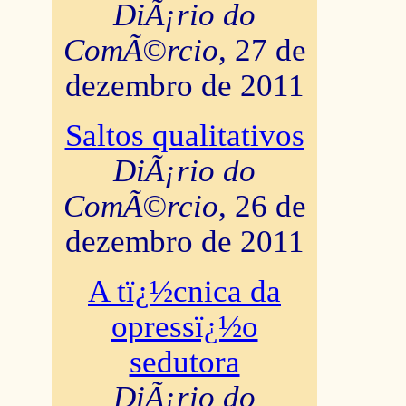
DiÃ¡rio do
ComÃ©rcio
, 27 de
dezembro de 2011
Saltos qualitativos
DiÃ¡rio do
ComÃ©rcio
, 26 de
dezembro de 2011
A tï¿½cnica da
opressï¿½o
sedutora
DiÃ¡rio do