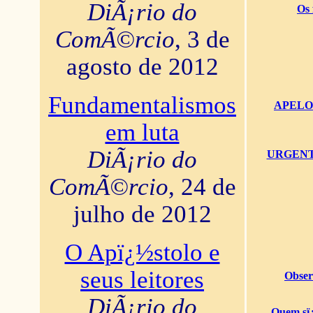
DiÃ¡rio do
Os 
ComÃ©rcio
, 3 de
agosto de 2012
Fundamentalismos
APELO U
em luta
DiÃ¡rio do
URGENTï¿
ComÃ©rcio
, 24 de
julho de 2012
O Apï¿½stolo e
seus leitores
Obser
DiÃ¡rio do
Quem sï¿