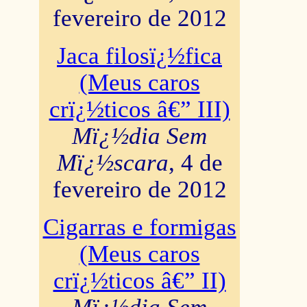
fevereiro de 2012
Jaca filosï¿½fica
(Meus caros
crï¿½ticos â€” III)
Mï¿½dia Sem
Mï¿½scara
, 4 de
fevereiro de 2012
Cigarras e formigas
(Meus caros
crï¿½ticos â€” II)