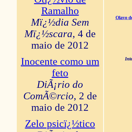
Ramalho
Olavo d
Mï¿½dia Sem
Mï¿½scara
, 4 de
maio de 2012
Inocente como um
Int
feto
DiÃ¡rio do
ComÃ©rcio
, 2 de
maio de 2012
Zelo psicï¿½tico