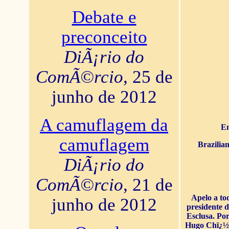
Debate e
preconceito
DiÃ¡rio do
ComÃ©rcio
, 25 de
junho de 2012
A camuflagem da
En
camuflagem
Brazilia
DiÃ¡rio do
ComÃ©rcio
, 21 de
Apelo a to
junho de 2012
presidente 
Esclusa. Por
Hugo Chï¿½ve