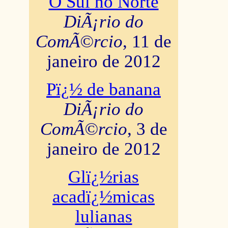
O Sul no Norte
DiÃ¡rio do
ComÃ©rcio
, 11 de
janeiro de 2012
Pï¿½ de banana
DiÃ¡rio do
ComÃ©rcio
, 3 de
janeiro de 2012
Glï¿½rias
acadï¿½micas
lulianas