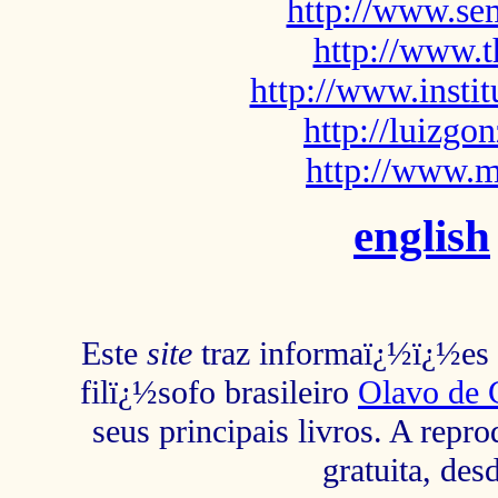
http://www.sem
http://www.t
http://www.insti
http://luizg
http://www.m
english
Este
site
traz informaï¿½ï¿½es s
filï¿½sofo brasileiro
Olavo de 
seus principais livros. A repr
gratuita, des