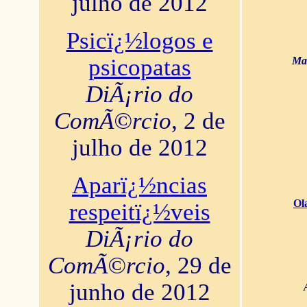
julho de 2012
Psicï¿½logos e
psicopatas
Mar
DiÃ¡rio do
ComÃ©rcio
, 2 de
julho de 2012
Aparï¿½ncias
Ol
respeitï¿½veis
DiÃ¡rio do
ComÃ©rcio
, 29 de
junho de 2012