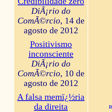
Credibilidade zero
DiÃ¡rio do
ComÃ©rcio
, 14 de
agosto de 2012
Positivismo
inconsciente
DiÃ¡rio do
ComÃ©rcio
, 10 de
agosto de 2012
A falsa memï¿½ria
da direita
D