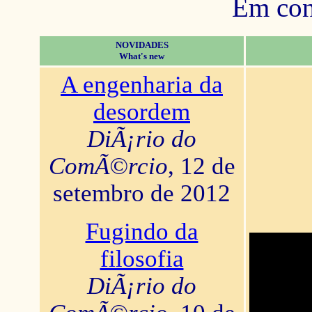
Em con
NOVIDADES
What's new
A engenharia da
desordem
DiÃ¡rio do
ComÃ©rcio
, 12 de
setembro de 2012
Fugindo da
filosofia
DiÃ¡rio do