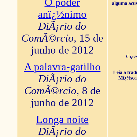
O poder
alguma acus
anï¿½nimo
DiÃ¡rio do
ComÃ©rcio
, 15 de
junho de 2012
Cï¿½
A palavra-gatilho
Leia a tra
DiÃ¡rio do
Mï¿½sca
ComÃ©rcio
, 8 de
junho de 2012
Longa noite
DiÃ¡rio do