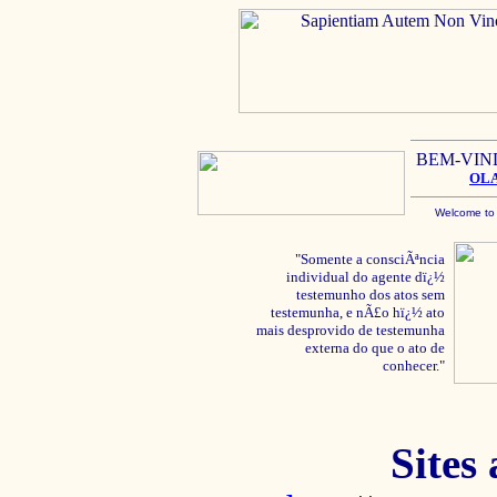
BEM-VIN
OL
Welcome to
"Somente a consciÃªncia
individual do agente dï¿½
testemunho dos atos sem
testemunha, e nÃ£o hï¿½ ato
mais desprovido de testemunha
externa do que o ato de
conhecer."
Sites