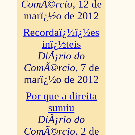
ComÃ©rcio
, 12 de
marï¿½o de 2012
Recordaï¿½ï¿½es
inï¿½teis
DiÃ¡rio do
ComÃ©rcio
, 7 de
marï¿½o de 2012
Por que a direita
sumiu
DiÃ¡rio do
ComÃ©rcio
, 2 de