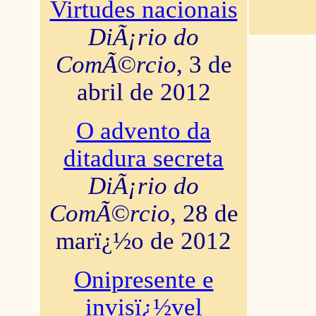
Virtudes nacionais
DiÃ¡rio do
ComÃ©rcio
, 3 de
abril de 2012
O advento da
ditadura secreta
DiÃ¡rio do
ComÃ©rcio
, 28 de
marï¿½o de 2012
Onipresente e
invisï¿½vel