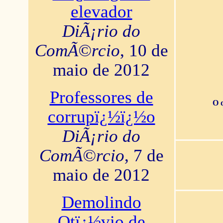
elevador
DiÃ¡rio do
ComÃ©rcio
, 10 de
maio de 2012
Professores de
O 
corrupï¿½ï¿½o
DiÃ¡rio do
ComÃ©rcio
, 7 de
maio de 2012
Demolindo
Otï¿½vio de