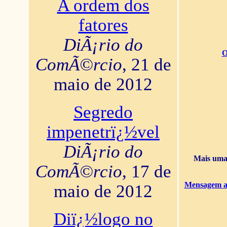
A ordem dos
fatores
DiÃ¡rio do
O
ComÃ©rcio
, 21 de
maio de 2012
Segredo
impenetrï¿½vel
DiÃ¡rio do
Mais uma 
ComÃ©rcio
, 17 de
Mensagem ao
maio de 2012
Diï¿½logo no