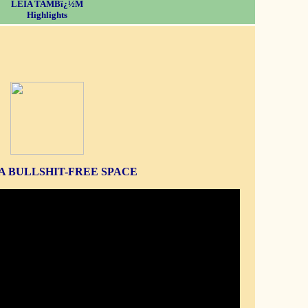
LEIA TAMBï¿½M
Highlights
S A BULLSHIT-FREE SPACE