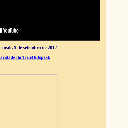
speak, 5 de setembro de 2012
aridade do TrueOutspeak