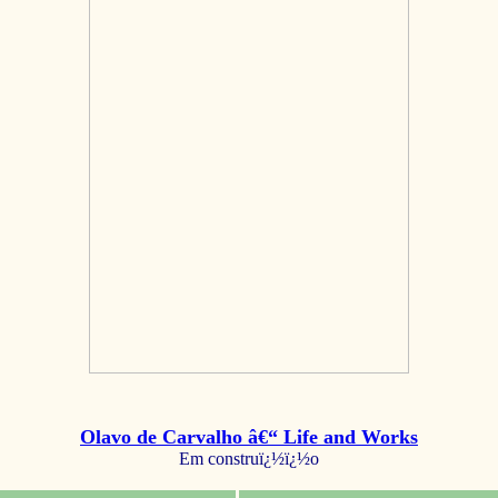
Olavo de Carvalho â€“ Life and Works
Em construï¿½ï¿½o