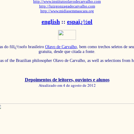
http://www.institutoolavodecarvalho.com
http://luizgonzagadecarvalho.com
http://www.midiasemmascara.org
english
::
espaï¿½ol
as do filï¿½sofo brasileiro
Olavo de Carvalho
, bem como trechos seletos de seu
gratuita, desde que citada a fonte.
eas of the Brazilian philosopher Olavo de Carvalho, as well as selections from 
Depoimentos de leitores, ouvintes e alunos
Atualizado em 4 de agosto de 2012