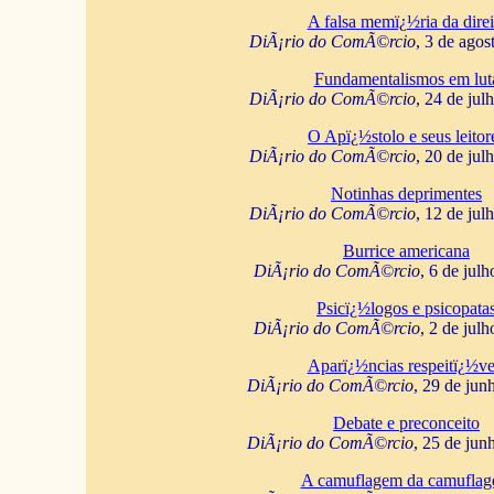
A falsa memï¿½ria da direi
DiÃ¡rio do ComÃ©rcio
, 3 de agos
Fundamentalismos em lut
DiÃ¡rio do ComÃ©rcio
, 24 de jul
O Apï¿½stolo e seus leitor
DiÃ¡rio do ComÃ©rcio
, 20 de jul
Notinhas deprimentes
DiÃ¡rio do ComÃ©rcio
, 12 de jul
Burrice americana
DiÃ¡rio do ComÃ©rcio
, 6 de jul
Psicï¿½logos e psicopata
DiÃ¡rio do ComÃ©rcio
, 2 de jul
Aparï¿½ncias respeitï¿½ve
DiÃ¡rio do ComÃ©rcio
, 29 de jun
Debate e preconceito
DiÃ¡rio do ComÃ©rcio
, 25 de jun
A camuflagem da camufla