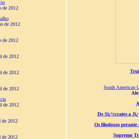
¿½o
o de 2012
alho
io de 2012
o de 2012
il de 2012
Tru
il de 2012
South American 
il de 2012
Ale
cia
A
il de 2012
De Sï¿½crates a Jï¿½
il de 2012
Os filodoxos perante a
Supremo Tri
il de 2012