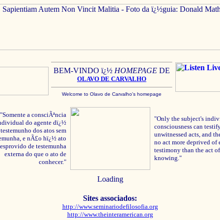
BEM-VINDO ï¿½
HOMEPAGE
DE
OLAVO
DE C
ARVALHO
Welcome to Olavo de Carvalho's homepage
"Somente a consciÃªncia
"Only the subject's indiv
ndividual do agente dï¿½
consciousness can testify
testemunho dos atos sem
unwitnessed acts, and the
temunha, e nÃ£o hï¿½ ato
no act more deprived of 
esprovido de testemunha
testimony than the act of
externa do que o ato de
knowing."
conhecer."
Loading
Sites associados:
http://www.seminariodefilosofia.org
http://www.theinteramerican.org