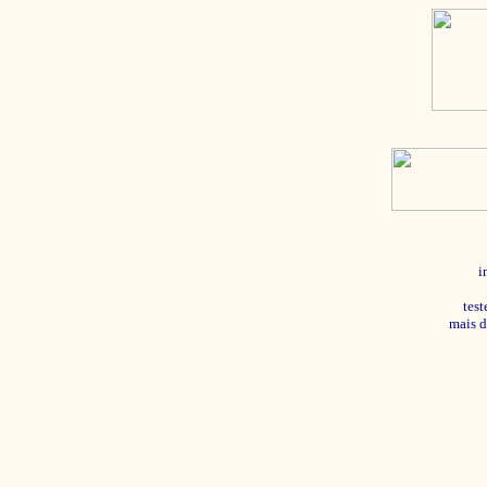
i
tes
mais d