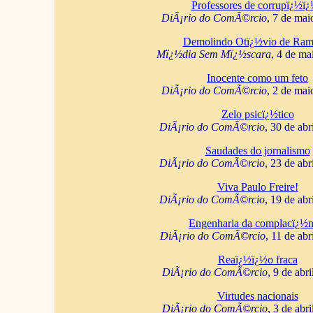
Professores de corrupï¿½ï
DiÃ¡rio do ComÃ©rcio
, 7 de mai
Demolindo Otï¿½vio de Ram
Mï¿½dia Sem Mï¿½scara
, 4 de ma
Inocente como um feto
DiÃ¡rio do ComÃ©rcio
, 2 de mai
Zelo psicï¿½tico
DiÃ¡rio do ComÃ©rcio
, 30 de abr
Saudades do jornalismo
DiÃ¡rio do ComÃ©rcio
, 23 de abr
Viva Paulo Freire!
DiÃ¡rio do ComÃ©rcio
, 19 de abr
Engenharia da complacï¿½n
DiÃ¡rio do ComÃ©rcio
, 11 de abr
Reaï¿½ï¿½o fraca
DiÃ¡rio do ComÃ©rcio
, 9 de abr
Virtudes nacionais
DiÃ¡rio do ComÃ©rcio
, 3 de abr