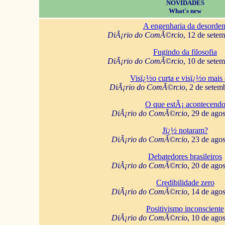
NOVIDADES
What's new
A engenharia da desorde
DiÃ¡rio do ComÃ©rcio
, 12 de sete
Fugindo da filosofia
DiÃ¡rio do ComÃ©rcio
, 10 de sete
Visï¿½o curta e visï¿½o mais 
DiÃ¡rio do ComÃ©rcio
, 2 de setem
O que estÃ¡ acontecend
DiÃ¡rio do ComÃ©rcio
, 29 de ago
Jï¿½ notaram?
DiÃ¡rio do ComÃ©rcio
, 23 de ago
Debatedores brasileiros
DiÃ¡rio do ComÃ©rcio
, 20 de ago
Credibilidade zero
DiÃ¡rio do ComÃ©rcio
, 14 de ago
Positivismo inconsciente
DiÃ¡rio do ComÃ©rcio
, 10 de ago