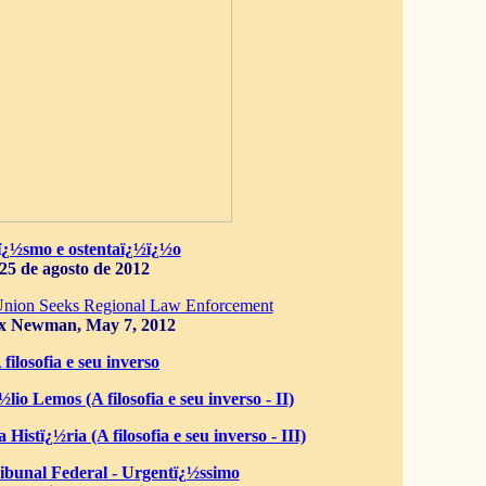
ï¿½smo e ostentaï¿½ï¿½o
25 de agosto de 2012
Union Seeks Regional Law Enforcement
x Newman, May 7, 2012
 filosofia e seu inverso
lio Lemos (A filosofia e seu inverso - II)
 Histï¿½ria (A filosofia e seu inverso - III)
bunal Federal - Urgentï¿½ssimo