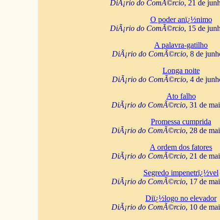
DiÃ¡rio do ComÃ©rcio
, 21 de jun
O poder anï¿½nimo
DiÃ¡rio do ComÃ©rcio
, 15 de jun
A palavra-gatilho
DiÃ¡rio do ComÃ©rcio
, 8 de jun
Longa noite
DiÃ¡rio do ComÃ©rcio
, 4 de jun
Ato falho
DiÃ¡rio do ComÃ©rcio
, 31 de ma
Promessa cumprida
DiÃ¡rio do ComÃ©rcio
, 28 de ma
A ordem dos fatores
DiÃ¡rio do ComÃ©rcio
, 21 de ma
Segredo impenetrï¿½vel
DiÃ¡rio do ComÃ©rcio
, 17 de ma
Diï¿½logo no elevador
DiÃ¡rio do ComÃ©rcio
, 10 de ma