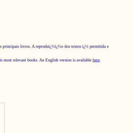
s principais livros. A reproduï¿½ï¿½o dos textos ï¿½ permitida e
his most relevant books. An English version is available
here
.