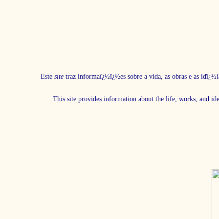
Este
site
traz informaï¿½ï¿½es sobre a vida, as obras e as idï¿½i
This site provides information about the life, works, and id