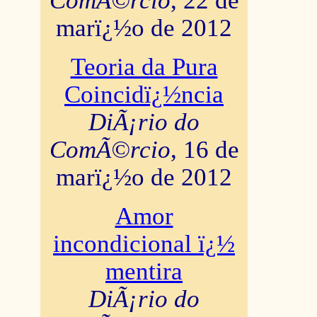
ComÃ©rcio
, 22 de
marï¿½o de 2012
Teoria da Pura
Coincidï¿½ncia
DiÃ¡rio do
ComÃ©rcio
, 16 de
marï¿½o de 2012
Amor
incondicional ï¿½
mentira
DiÃ¡rio do