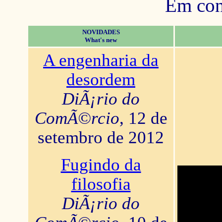
Em con
NOVIDADES
What's new
A engenharia da
desordem
DiÃ¡rio do
ComÃ©rcio
, 12 de
setembro de 2012
Fugindo da
filosofia
DiÃ¡rio do