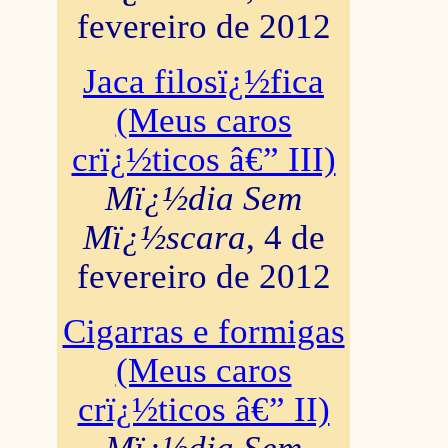
fevereiro de 2012
Jaca filosï¿½fica
(Meus caros
crï¿½ticos â€” III)
Mï¿½dia Sem
Mï¿½scara
, 4 de
fevereiro de 2012
Cigarras e formigas
(Meus caros
crï¿½ticos â€” II)