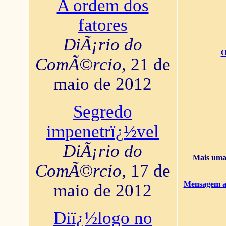
A ordem dos
fatores
DiÃ¡rio do
O
ComÃ©rcio
, 21 de
maio de 2012
Segredo
impenetrï¿½vel
DiÃ¡rio do
Mais uma 
ComÃ©rcio
, 17 de
Mensagem ao
maio de 2012
Diï¿½logo no