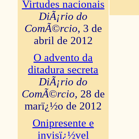
Virtudes nacionais
DiÃ¡rio do
ComÃ©rcio
, 3 de
abril de 2012
O advento da
ditadura secreta
DiÃ¡rio do
ComÃ©rcio
, 28 de
marï¿½o de 2012
Onipresente e
invisï¿½vel