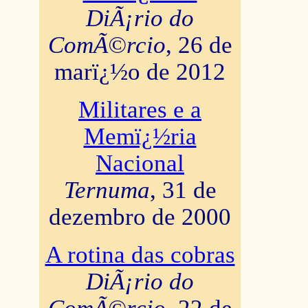
DiÃ¡rio do
ComÃ©rcio
, 26 de
marï¿½o de 2012
Militares e a
Memï¿½ria
Nacional
Ternuma
, 31 de
dezembro de 2000
A rotina das cobras
DiÃ¡rio do