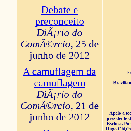
Debate e
preconceito
DiÃ¡rio do
ComÃ©rcio
, 25 de
junho de 2012
A camuflagem da
En
camuflagem
Brazilia
DiÃ¡rio do
ComÃ©rcio
, 21 de
Apelo a to
junho de 2012
presidente 
Esclusa. Por
Hugo Chï¿½ve