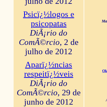
julho de 2012
Psicï¿½logos e
psicopatas
Mar
DiÃ¡rio do
ComÃ©rcio
, 2 de
julho de 2012
Aparï¿½ncias
Ol
respeitï¿½veis
DiÃ¡rio do
ComÃ©rcio
, 29 de
junho de 2012