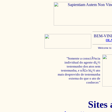
BEM-VIN
OL
Welcome to
"Somente a consciÃªncia
individual do agente dï¿½
testemunho dos atos sem
testemunha, e nÃ£o hï¿½ ato
mais desprovido de testemunha
externa do que o ato de
conhecer."
Sites