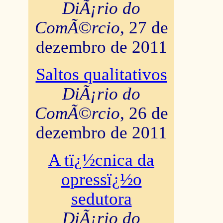
DiÃ¡rio do
ComÃ©rcio
, 27 de
dezembro de 2011
Saltos qualitativos
DiÃ¡rio do
ComÃ©rcio
, 26 de
dezembro de 2011
A tï¿½cnica da
opressï¿½o
sedutora
DiÃ¡rio do