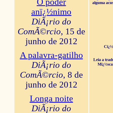
O poder
alguma acus
anï¿½nimo
DiÃ¡rio do
ComÃ©rcio
, 15 de
junho de 2012
Cï¿½
A palavra-gatilho
Leia a tra
DiÃ¡rio do
Mï¿½sca
ComÃ©rcio
, 8 de
junho de 2012
Longa noite
DiÃ¡rio do