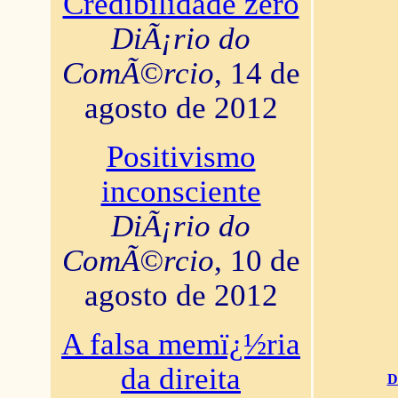
Credibilidade zero
DiÃ¡rio do
ComÃ©rcio
, 14 de
agosto de 2012
Positivismo
inconsciente
DiÃ¡rio do
ComÃ©rcio
, 10 de
agosto de 2012
A falsa memï¿½ria
da direita
D