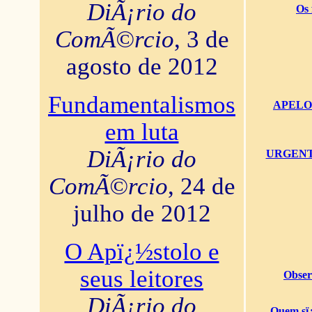
DiÃ¡rio do
Os 
ComÃ©rcio
, 3 de
agosto de 2012
Fundamentalismos
APELO U
em luta
DiÃ¡rio do
URGENTï¿
ComÃ©rcio
, 24 de
julho de 2012
O Apï¿½stolo e
seus leitores
Obser
DiÃ¡rio do
Quem sï¿