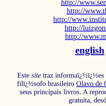
http://www.sem
http://www.t
http://www.insti
http://luizg
http://www.m
english
Este
site
traz informaï¿½ï¿½es s
filï¿½sofo brasileiro
Olavo de 
seus principais livros. A repr
gratuita, des