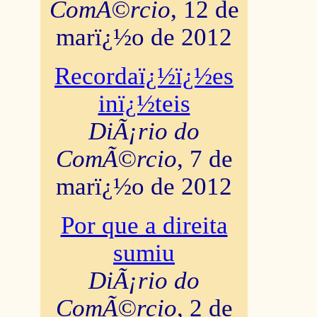
ComÃ©rcio
, 12 de
marï¿½o de 2012
Recordaï¿½ï¿½es
inï¿½teis
DiÃ¡rio do
ComÃ©rcio
, 7 de
marï¿½o de 2012
Por que a direita
sumiu
DiÃ¡rio do
ComÃ©rcio
, 2 de