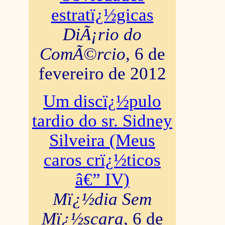
estratï¿½gicas
DiÃ¡rio do
ComÃ©rcio
, 6 de
fevereiro de 2012
Um discï¿½pulo
tardio do sr. Sidney
Silveira (Meus
caros crï¿½ticos
â€” IV)
Mï¿½dia Sem
Mï¿½scara
, 6 de