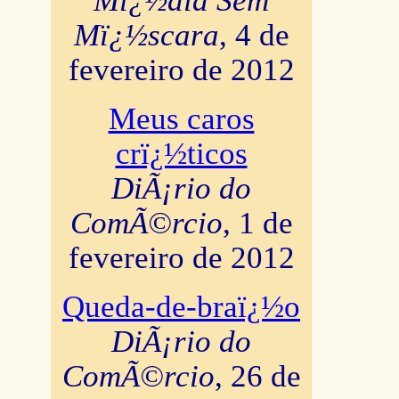
Mï¿½dia Sem
Mï¿½scara
, 4 de
fevereiro de 2012
Meus caros
crï¿½ticos
DiÃ¡rio do
ComÃ©rcio
, 1 de
fevereiro de 2012
Queda-de-braï¿½o
DiÃ¡rio do
ComÃ©rcio
, 26 de