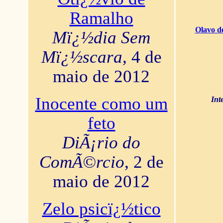
Ramalho
Olavo d
Mï¿½dia Sem
Mï¿½scara
, 4 de
maio de 2012
Inocente como um
Int
feto
DiÃ¡rio do
ComÃ©rcio
, 2 de
maio de 2012
Zelo psicï¿½tico