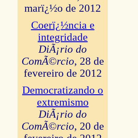
marï¿½o de 2012
Coerï¿½ncia e
integridade
DiÃ¡rio do
ComÃ©rcio
, 28 de
fevereiro de 2012
Democratizando o
extremismo
DiÃ¡rio do
ComÃ©rcio
, 20 de