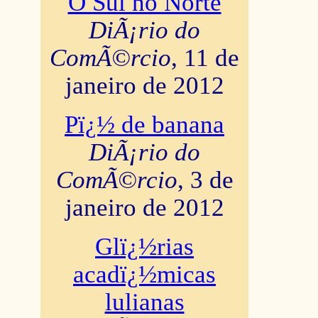
O Sul no Norte
DiÃ¡rio do
ComÃ©rcio
, 11 de
janeiro de 2012
Pï¿½ de banana
DiÃ¡rio do
ComÃ©rcio
, 3 de
janeiro de 2012
Glï¿½rias
acadï¿½micas
lulianas