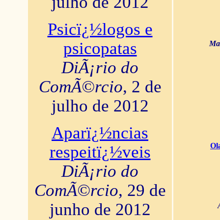
julho de 2012
Psicï¿½logos e
psicopatas
Mar
DiÃ¡rio do
ComÃ©rcio
, 2 de
julho de 2012
Aparï¿½ncias
Ol
respeitï¿½veis
DiÃ¡rio do
ComÃ©rcio
, 29 de
junho de 2012