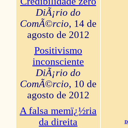
Credibilidade zero
DiÃ¡rio do
ComÃ©rcio
, 14 de
agosto de 2012
Positivismo
inconsciente
DiÃ¡rio do
ComÃ©rcio
, 10 de
agosto de 2012
A falsa memï¿½ria
da direita
D