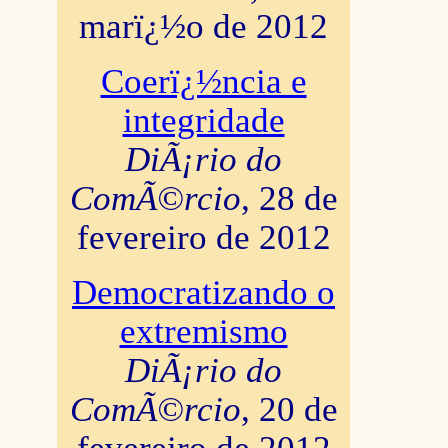
marï¿½o de 2012
Coerï¿½ncia e
integridade
DiÃ¡rio do
ComÃ©rcio
, 28 de
fevereiro de 2012
Democratizando o
extremismo
DiÃ¡rio do
ComÃ©rcio
, 20 de