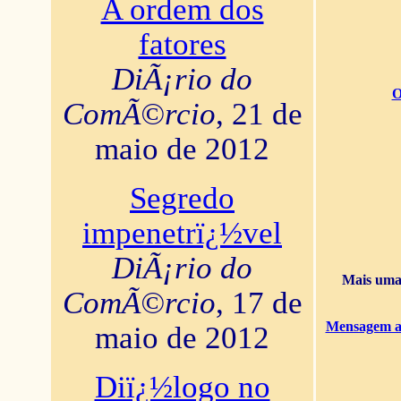
A ordem dos
fatores
DiÃ¡rio do
O
ComÃ©rcio
, 21 de
maio de 2012
Segredo
impenetrï¿½vel
DiÃ¡rio do
Mais uma 
ComÃ©rcio
, 17 de
Mensagem ao
maio de 2012
Diï¿½logo no