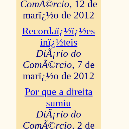
ComÃ©rcio
, 12 de
marï¿½o de 2012
Recordaï¿½ï¿½es
inï¿½teis
DiÃ¡rio do
ComÃ©rcio
, 7 de
marï¿½o de 2012
Por que a direita
sumiu
DiÃ¡rio do
ComÃ©rcio
, 2 de