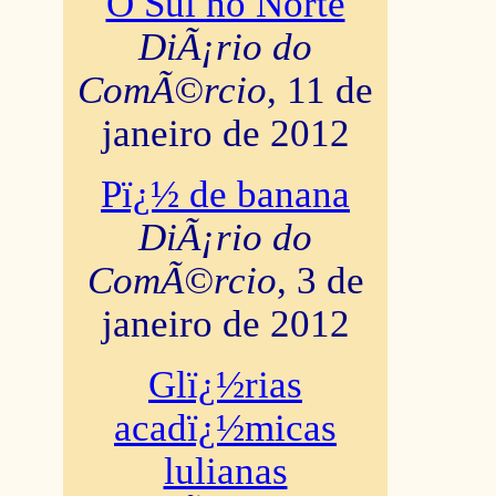
O Sul no Norte
DiÃ¡rio do
ComÃ©rcio
, 11 de
janeiro de 2012
Pï¿½ de banana
DiÃ¡rio do
ComÃ©rcio
, 3 de
janeiro de 2012
Glï¿½rias
acadï¿½micas
lulianas