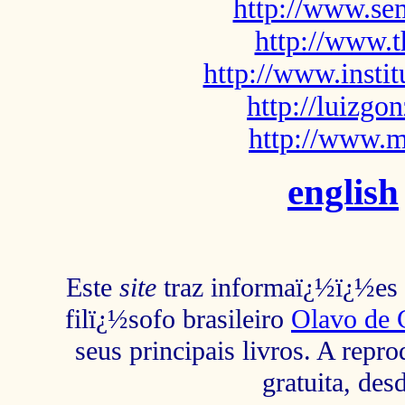
http://www.sem
http://www.t
http://www.insti
http://luizg
http://www.m
english
Este
site
traz informaï¿½ï¿½es s
filï¿½sofo brasileiro
Olavo de 
seus principais livros. A repr
gratuita, des