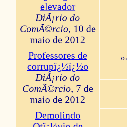
elevador
DiÃ¡rio do
ComÃ©rcio
, 10 de
maio de 2012
Professores de
O 
corrupï¿½ï¿½o
DiÃ¡rio do
ComÃ©rcio
, 7 de
maio de 2012
Demolindo
Otï¿½vio de