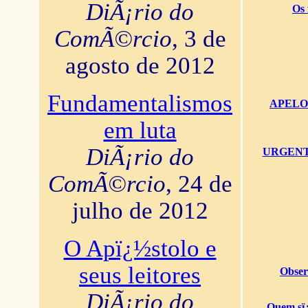
DiÃ¡rio do
Os 
ComÃ©rcio
, 3 de
agosto de 2012
Fundamentalismos
APELO U
em luta
DiÃ¡rio do
URGENTï¿
ComÃ©rcio
, 24 de
julho de 2012
O Apï¿½stolo e
seus leitores
Obser
DiÃ¡rio do
Quem sï¿