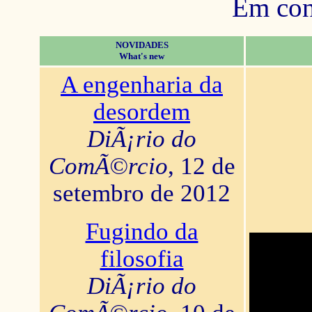
Em con
NOVIDADES
What's new
A engenharia da
desordem
DiÃ¡rio do
ComÃ©rcio
, 12 de
setembro de 2012
Fugindo da
filosofia
DiÃ¡rio do