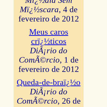
Mï¿½dia Sem
Mï¿½scara
, 4 de
fevereiro de 2012
Meus caros
crï¿½ticos
DiÃ¡rio do
ComÃ©rcio
, 1 de
fevereiro de 2012
Queda-de-braï¿½o
DiÃ¡rio do
ComÃ©rcio
, 26 de