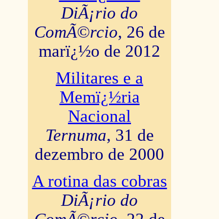
DiÃ¡rio do
ComÃ©rcio
, 26 de
marï¿½o de 2012
Militares e a
Memï¿½ria
Nacional
Ternuma
, 31 de
dezembro de 2000
A rotina das cobras
DiÃ¡rio do