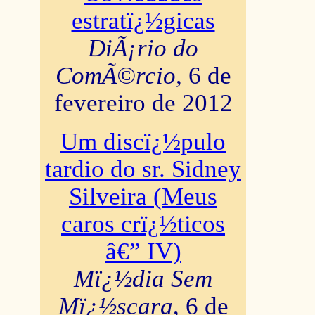
estratï¿½gicas
DiÃ¡rio do
ComÃ©rcio
, 6 de
fevereiro de 2012
Um discï¿½pulo
tardio do sr. Sidney
Silveira (Meus
caros crï¿½ticos
â€” IV)
Mï¿½dia Sem
Mï¿½scara
, 6 de