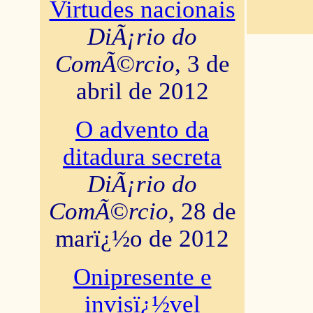
Virtudes nacionais
DiÃ¡rio do
ComÃ©rcio
, 3 de
abril de 2012
O advento da
ditadura secreta
DiÃ¡rio do
ComÃ©rcio
, 28 de
marï¿½o de 2012
Onipresente e
invisï¿½vel