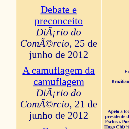
Debate e
preconceito
DiÃ¡rio do
ComÃ©rcio
, 25 de
junho de 2012
A camuflagem da
En
camuflagem
Brazilia
DiÃ¡rio do
ComÃ©rcio
, 21 de
Apelo a to
junho de 2012
presidente 
Esclusa. Por
Hugo Chï¿½ve