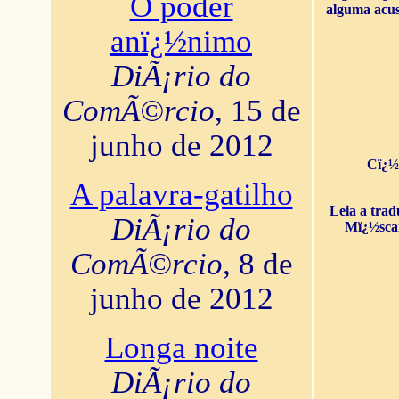
O poder
alguma acus
anï¿½nimo
DiÃ¡rio do
ComÃ©rcio
, 15 de
junho de 2012
Cï¿½
A palavra-gatilho
Leia a tra
DiÃ¡rio do
Mï¿½sca
ComÃ©rcio
, 8 de
junho de 2012
Longa noite
DiÃ¡rio do