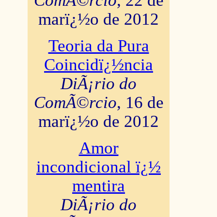
ComÃ©rcio
, 22 de
marï¿½o de 2012
Teoria da Pura
Coincidï¿½ncia
DiÃ¡rio do
ComÃ©rcio
, 16 de
marï¿½o de 2012
Amor
incondicional ï¿½
mentira
DiÃ¡rio do