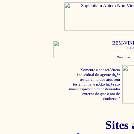
BEM-VIN
OL
Welcome to
"Somente a consciÃªncia
individual do agente dï¿½
testemunho dos atos sem
testemunha, e nÃ£o hï¿½ ato
mais desprovido de testemunha
externa do que o ato de
conhecer."
Sites