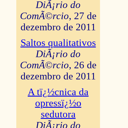
DiÃ¡rio do
ComÃ©rcio
, 27 de
dezembro de 2011
Saltos qualitativos
DiÃ¡rio do
ComÃ©rcio
, 26 de
dezembro de 2011
A tï¿½cnica da
opressï¿½o
sedutora
DiÃ¡rio do