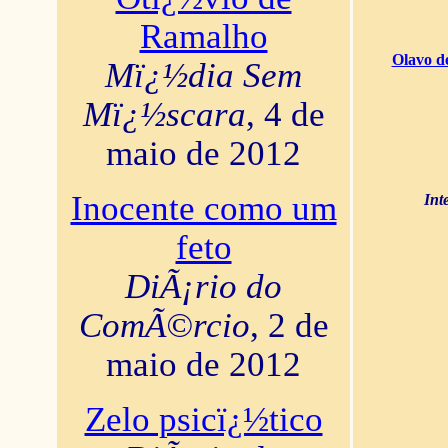
Ramalho
Olavo d
Mï¿½dia Sem
Mï¿½scara
, 4 de
maio de 2012
Inocente como um
Int
feto
DiÃ¡rio do
ComÃ©rcio
, 2 de
maio de 2012
Zelo psicï¿½tico