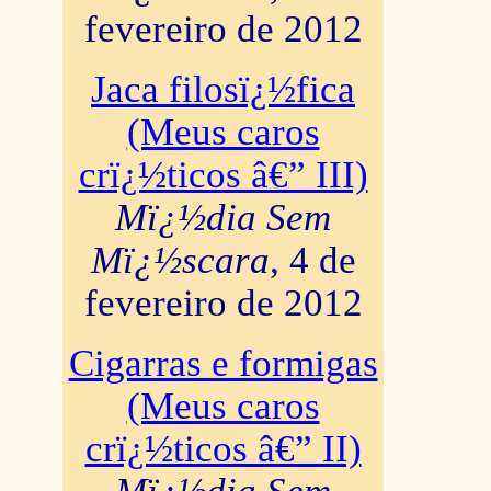
fevereiro de 2012
Jaca filosï¿½fica
(Meus caros
crï¿½ticos â€” III)
Mï¿½dia Sem
Mï¿½scara
, 4 de
fevereiro de 2012
Cigarras e formigas
(Meus caros
crï¿½ticos â€” II)