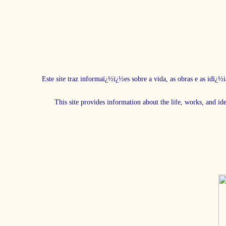
Este
site
traz informaï¿½ï¿½es sobre a vida, as obras e as idï¿½i
This site provides information about the life, works, and id