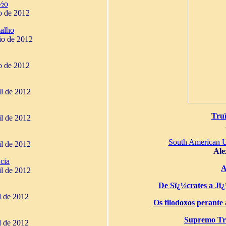
¿½o
o de 2012
alho
io de 2012
o de 2012
il de 2012
Tru
il de 2012
South American 
il de 2012
Ale
cia
A
il de 2012
De Sï¿½crates a Jï¿½
il de 2012
Os filodoxos perante a
Supremo Tri
il de 2012