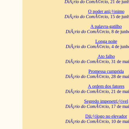
DiÃ¡rio do ComÃ©rcio
, 21 de jun
O poder anï¿½nimo
DiÃ¡rio do ComÃ©rcio
, 15 de jun
A palavra-gatilho
DiÃ¡rio do ComÃ©rcio
, 8 de jun
Longa noite
DiÃ¡rio do ComÃ©rcio
, 4 de jun
Ato falho
DiÃ¡rio do ComÃ©rcio
, 31 de ma
Promessa cumprida
DiÃ¡rio do ComÃ©rcio
, 28 de ma
A ordem dos fatores
DiÃ¡rio do ComÃ©rcio
, 21 de ma
Segredo impenetrï¿½vel
DiÃ¡rio do ComÃ©rcio
, 17 de ma
Diï¿½logo no elevador
DiÃ¡rio do ComÃ©rcio
, 10 de ma