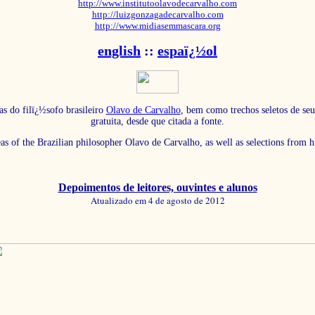
http://www.institutoolavodecarvalho.com
http://luizgonzagadecarvalho.com
http://www.midiasemmascara.org
english
::
espaï¿½ol
as do filï¿½sofo brasileiro
Olavo de Carvalho
, bem como trechos seletos de seu
gratuita, desde que citada a fonte.
eas of the Brazilian philosopher Olavo de Carvalho, as well as selections from 
Depoimentos de leitores, ouvintes e alunos
Atualizado em 4 de agosto de 2012