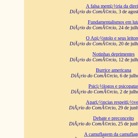
A falsa memï¿½ria da direi
DiÃ¡rio do ComÃ©rcio
, 3 de agos
Fundamentalismos em lut
DiÃ¡rio do ComÃ©rcio
, 24 de jul
O Apï¿½stolo e seus leitor
DiÃ¡rio do ComÃ©rcio
, 20 de jul
Notinhas deprimentes
DiÃ¡rio do ComÃ©rcio
, 12 de jul
Burrice americana
DiÃ¡rio do ComÃ©rcio
, 6 de jul
Psicï¿½logos e psicopata
DiÃ¡rio do ComÃ©rcio
, 2 de jul
Aparï¿½ncias respeitï¿½ve
DiÃ¡rio do ComÃ©rcio
, 29 de jun
Debate e preconceito
DiÃ¡rio do ComÃ©rcio
, 25 de jun
A camuflagem da camufla