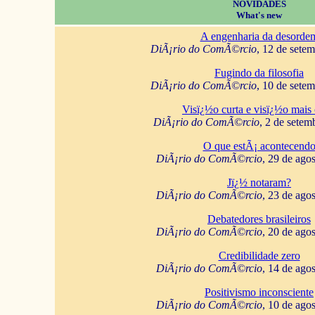
NOVIDADES
What's new
A engenharia da desorde
DiÃ¡rio do ComÃ©rcio
, 12 de sete
Fugindo da filosofia
DiÃ¡rio do ComÃ©rcio
, 10 de sete
Visï¿½o curta e visï¿½o mais 
DiÃ¡rio do ComÃ©rcio
, 2 de setem
O que estÃ¡ acontecend
DiÃ¡rio do ComÃ©rcio
, 29 de ago
Jï¿½ notaram?
DiÃ¡rio do ComÃ©rcio
, 23 de ago
Debatedores brasileiros
DiÃ¡rio do ComÃ©rcio
, 20 de ago
Credibilidade zero
DiÃ¡rio do ComÃ©rcio
, 14 de ago
Positivismo inconsciente
DiÃ¡rio do ComÃ©rcio
, 10 de ago