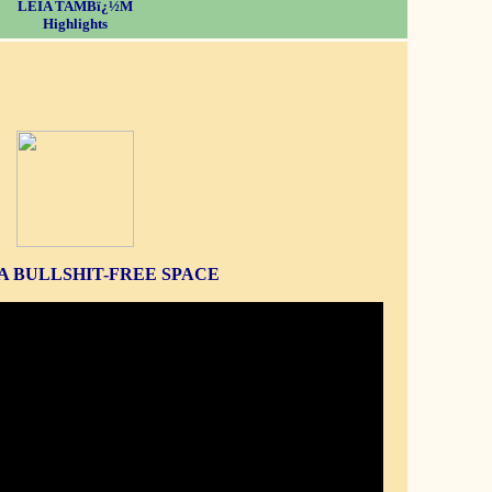
LEIA TAMBï¿½M
Highlights
S A BULLSHIT-FREE SPACE