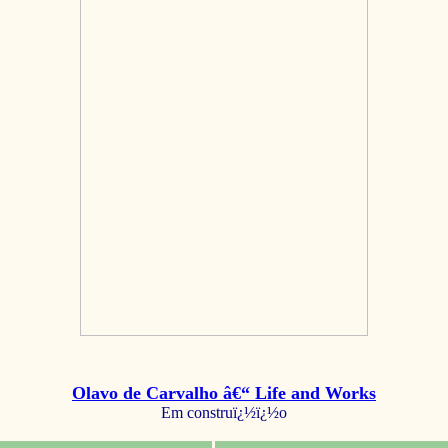
Olavo de Carvalho â€“ Life and Works
Em construï¿½ï¿½o