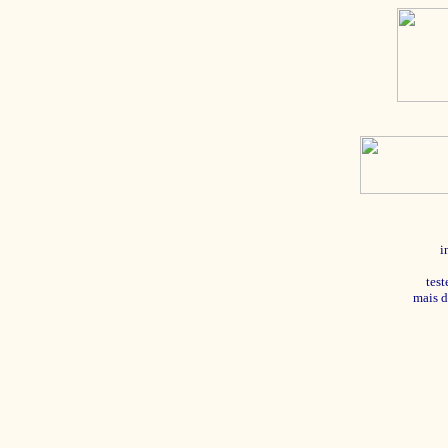
i
tes
mais d