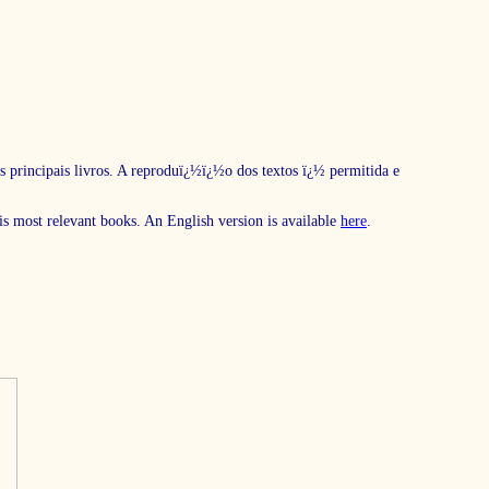
s principais livros. A reproduï¿½ï¿½o dos textos ï¿½ permitida e
his most relevant books. An English version is available
here
.