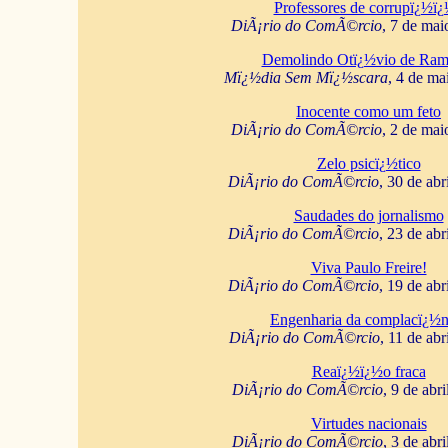
Professores de corrupï¿½ï
DiÃ¡rio do ComÃ©rcio
, 7 de mai
Demolindo Otï¿½vio de Ram
Mï¿½dia Sem Mï¿½scara
, 4 de ma
Inocente como um feto
DiÃ¡rio do ComÃ©rcio
, 2 de mai
Zelo psicï¿½tico
DiÃ¡rio do ComÃ©rcio
, 30 de abr
Saudades do jornalismo
DiÃ¡rio do ComÃ©rcio
, 23 de abr
Viva Paulo Freire!
DiÃ¡rio do ComÃ©rcio
, 19 de abr
Engenharia da complacï¿½n
DiÃ¡rio do ComÃ©rcio
, 11 de abr
Reaï¿½ï¿½o fraca
DiÃ¡rio do ComÃ©rcio
, 9 de abr
Virtudes nacionais
DiÃ¡rio do ComÃ©rcio
, 3 de abr