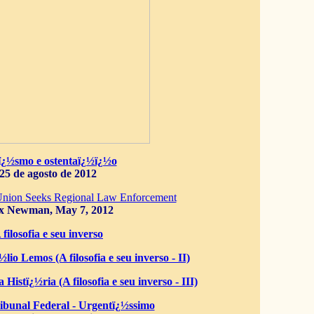
ï¿½smo e ostentaï¿½ï¿½o
25 de agosto de 2012
Union Seeks Regional Law Enforcement
x Newman, May 7, 2012
 filosofia e seu inverso
lio Lemos (A filosofia e seu inverso - II)
 Histï¿½ria (A filosofia e seu inverso - III)
bunal Federal - Urgentï¿½ssimo