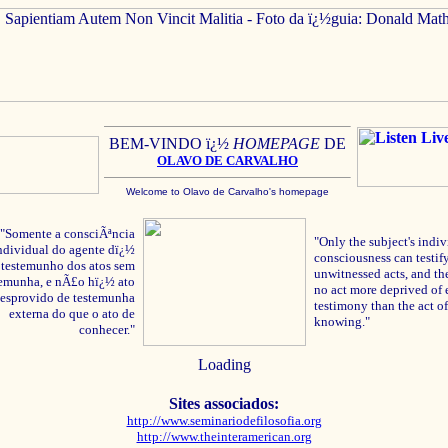
BEM-VINDO ï¿½
HOMEPAGE
DE
OLAVO
DE C
ARVALHO
Welcome to Olavo de Carvalho's homepage
"Somente a consciÃªncia
"Only the subject's indiv
ndividual do agente dï¿½
consciousness can testify
testemunho dos atos sem
unwitnessed acts, and the
temunha, e nÃ£o hï¿½ ato
no act more deprived of 
esprovido de testemunha
testimony than the act of
externa do que o ato de
knowing."
conhecer."
Loading
Sites associados:
http://www.seminariodefilosofia.org
http://www.theinteramerican.org