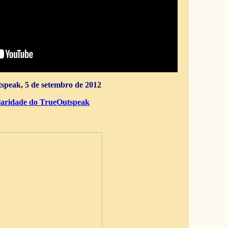
speak, 5 de setembro de 2012
aridade do TrueOutspeak