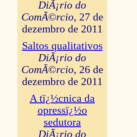
DiÃ¡rio do
ComÃ©rcio
, 27 de
dezembro de 2011
Saltos qualitativos
DiÃ¡rio do
ComÃ©rcio
, 26 de
dezembro de 2011
A tï¿½cnica da
opressï¿½o
sedutora
DiÃ¡rio do