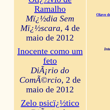
Ramalho
Olavo d
Mï¿½dia Sem
Mï¿½scara
, 4 de
maio de 2012
Inocente como um
Int
feto
DiÃ¡rio do
ComÃ©rcio
, 2 de
maio de 2012
Zelo psicï¿½tico