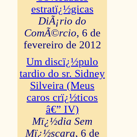
estratï¿½gicas
DiÃ¡rio do
ComÃ©rcio
, 6 de
fevereiro de 2012
Um discï¿½pulo
tardio do sr. Sidney
Silveira (Meus
caros crï¿½ticos
â€” IV)
Mï¿½dia Sem
Mï¿½scara
, 6 de