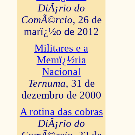
DiÃ¡rio do
ComÃ©rcio
, 26 de
marï¿½o de 2012
Militares e a
Memï¿½ria
Nacional
Ternuma
, 31 de
dezembro de 2000
A rotina das cobras
DiÃ¡rio do