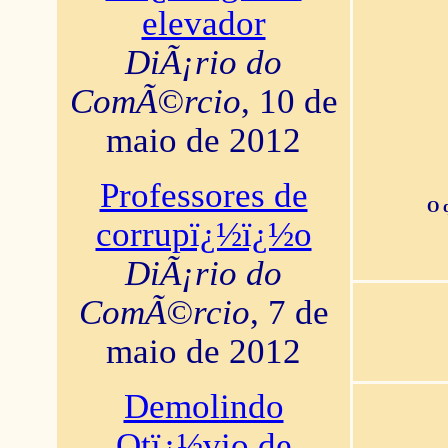
elevador
DiÃ¡rio do
ComÃ©rcio
, 10 de
maio de 2012
Professores de
O 
corrupï¿½ï¿½o
DiÃ¡rio do
ComÃ©rcio
, 7 de
maio de 2012
Demolindo
Otï¿½vio de