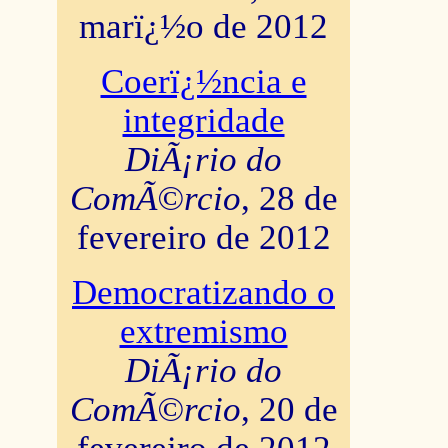
marï¿½o de 2012
Coerï¿½ncia e
integridade
DiÃ¡rio do
ComÃ©rcio
, 28 de
fevereiro de 2012
Democratizando o
extremismo
DiÃ¡rio do
ComÃ©rcio
, 20 de