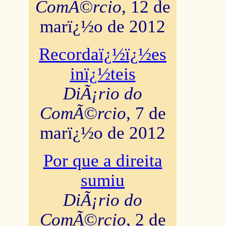
ComÃ©rcio
, 12 de
marï¿½o de 2012
Recordaï¿½ï¿½es
inï¿½teis
DiÃ¡rio do
ComÃ©rcio
, 7 de
marï¿½o de 2012
Por que a direita
sumiu
DiÃ¡rio do
ComÃ©rcio
, 2 de