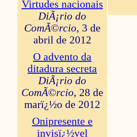
Virtudes nacionais
DiÃ¡rio do
ComÃ©rcio
, 3 de
abril de 2012
O advento da
ditadura secreta
DiÃ¡rio do
ComÃ©rcio
, 28 de
marï¿½o de 2012
Onipresente e
invisï¿½vel