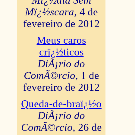
Mï¿½dia Sem
Mï¿½scara
, 4 de
fevereiro de 2012
Meus caros
crï¿½ticos
DiÃ¡rio do
ComÃ©rcio
, 1 de
fevereiro de 2012
Queda-de-braï¿½o
DiÃ¡rio do
ComÃ©rcio
, 26 de