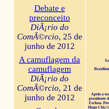
Debate e
preconceito
DiÃ¡rio do
ComÃ©rcio
, 25 de
junho de 2012
A camuflagem da
En
camuflagem
Brazilia
DiÃ¡rio do
ComÃ©rcio
, 21 de
Apelo a to
junho de 2012
presidente 
Esclusa. Por
Hugo Chï¿½ve