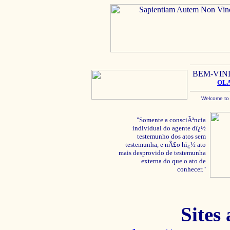
BEM-VIN
OL
Welcome to
"Somente a consciÃªncia
individual do agente dï¿½
testemunho dos atos sem
testemunha, e nÃ£o hï¿½ ato
mais desprovido de testemunha
externa do que o ato de
conhecer."
Sites