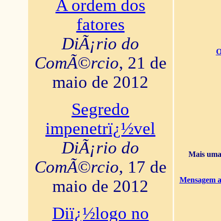
A ordem dos
fatores
DiÃ¡rio do
O
ComÃ©rcio
, 21 de
maio de 2012
Segredo
impenetrï¿½vel
DiÃ¡rio do
Mais uma 
ComÃ©rcio
, 17 de
Mensagem ao
maio de 2012
Diï¿½logo no