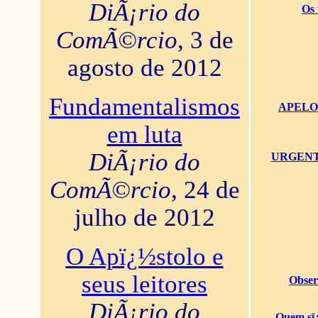
DiÃ¡rio do
Os 
ComÃ©rcio
, 3 de
agosto de 2012
Fundamentalismos
APELO U
em luta
DiÃ¡rio do
URGENTï¿
ComÃ©rcio
, 24 de
julho de 2012
O Apï¿½stolo e
seus leitores
Obser
DiÃ¡rio do
Quem sï¿