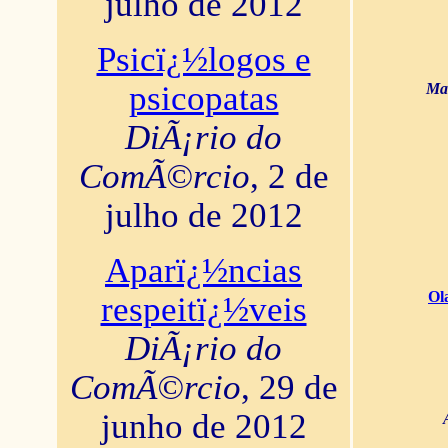
julho de 2012
Psicï¿½logos e
psicopatas
Mar
DiÃ¡rio do
ComÃ©rcio
, 2 de
julho de 2012
Aparï¿½ncias
Ol
respeitï¿½veis
DiÃ¡rio do
ComÃ©rcio
, 29 de
junho de 2012