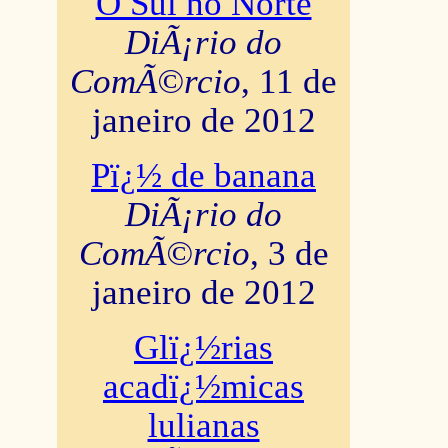
O Sul no Norte
DiÃ¡rio do
ComÃ©rcio
, 11 de
janeiro de 2012
Pï¿½ de banana
DiÃ¡rio do
ComÃ©rcio
, 3 de
janeiro de 2012
Glï¿½rias
acadï¿½micas
lulianas