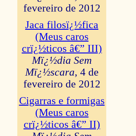
fevereiro de 2012
Jaca filosï¿½fica
(Meus caros
crï¿½ticos â€” III)
Mï¿½dia Sem
Mï¿½scara
, 4 de
fevereiro de 2012
Cigarras e formigas
(Meus caros
crï¿½ticos â€” II)