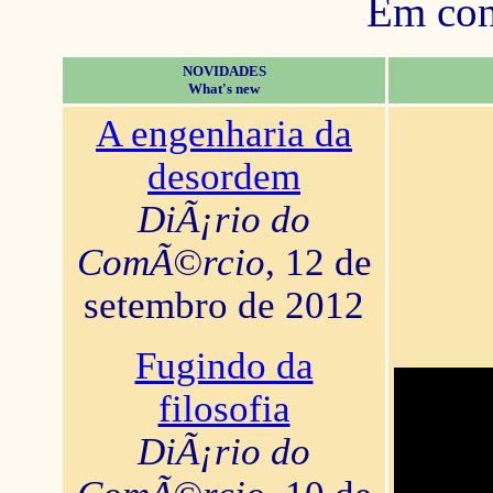
Em con
NOVIDADES
What's new
A engenharia da
desordem
DiÃ¡rio do
ComÃ©rcio
, 12 de
setembro de 2012
Fugindo da
filosofia
DiÃ¡rio do