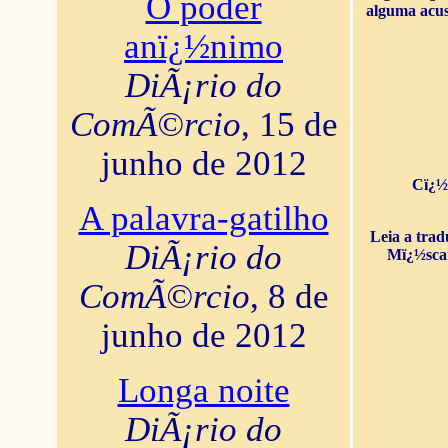
O poder
alguma acus
anï¿½nimo
DiÃ¡rio do
ComÃ©rcio
, 15 de
junho de 2012
Cï¿½
A palavra-gatilho
Leia a tra
DiÃ¡rio do
Mï¿½sca
ComÃ©rcio
, 8 de
junho de 2012
Longa noite
DiÃ¡rio do