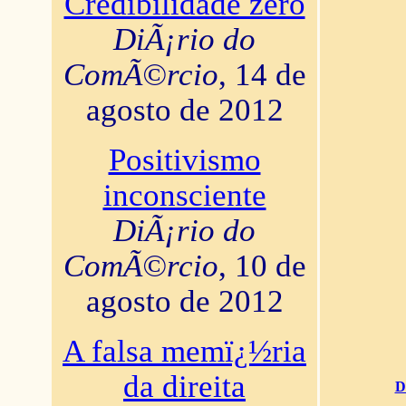
Credibilidade zero
DiÃ¡rio do
ComÃ©rcio
, 14 de
agosto de 2012
Positivismo
inconsciente
DiÃ¡rio do
ComÃ©rcio
, 10 de
agosto de 2012
A falsa memï¿½ria
da direita
D