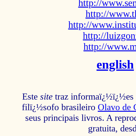
http://www.sem
http://www.t
http://www.insti
http://luizg
http://www.m
english
Este
site
traz informaï¿½ï¿½es s
filï¿½sofo brasileiro
Olavo de 
seus principais livros. A repr
gratuita, des