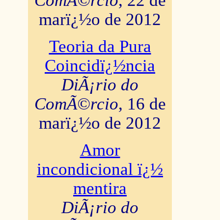
ComÃ©rcio
, 22 de
marï¿½o de 2012
Teoria da Pura
Coincidï¿½ncia
DiÃ¡rio do
ComÃ©rcio
, 16 de
marï¿½o de 2012
Amor
incondicional ï¿½
mentira
DiÃ¡rio do