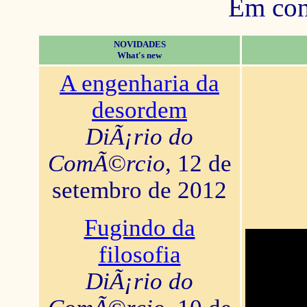
Em con
NOVIDADES
What's new
A engenharia da
desordem
DiÃ¡rio do
ComÃ©rcio
, 12 de
setembro de 2012
Fugindo da
filosofia
DiÃ¡rio do