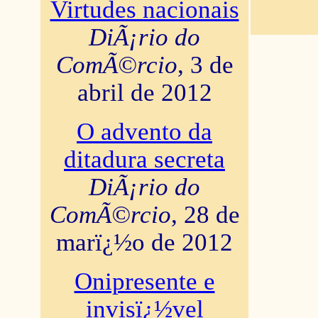
Virtudes nacionais
DiÃ¡rio do
ComÃ©rcio
, 3 de
abril de 2012
O advento da
ditadura secreta
DiÃ¡rio do
ComÃ©rcio
, 28 de
marï¿½o de 2012
Onipresente e
invisï¿½vel