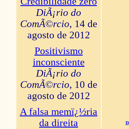
Credibilidade zero
DiÃ¡rio do
ComÃ©rcio
, 14 de
agosto de 2012
Positivismo
inconsciente
DiÃ¡rio do
ComÃ©rcio
, 10 de
agosto de 2012
A falsa memï¿½ria
da direita
D