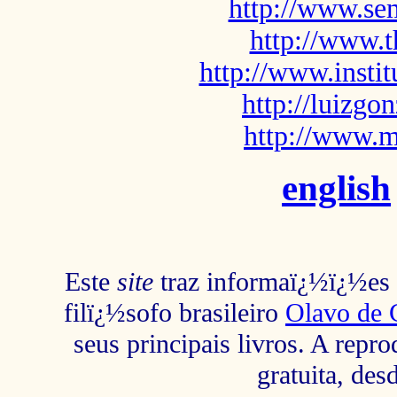
http://www.sem
http://www.t
http://www.insti
http://luizg
http://www.m
english
Este
site
traz informaï¿½ï¿½es s
filï¿½sofo brasileiro
Olavo de 
seus principais livros. A repr
gratuita, des