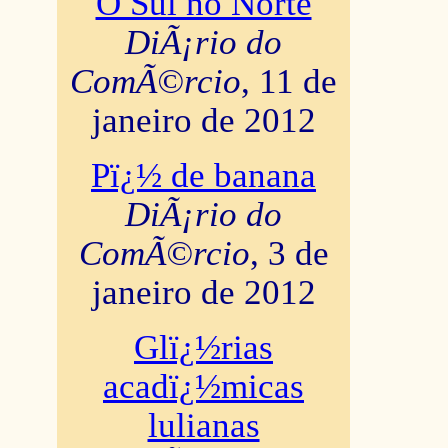
O Sul no Norte
DiÃ¡rio do
ComÃ©rcio
, 11 de
janeiro de 2012
Pï¿½ de banana
DiÃ¡rio do
ComÃ©rcio
, 3 de
janeiro de 2012
Glï¿½rias
acadï¿½micas
lulianas