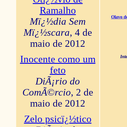
Ramalho
Olavo d
Mï¿½dia Sem
Mï¿½scara
, 4 de
maio de 2012
Inocente como um
Int
feto
DiÃ¡rio do
ComÃ©rcio
, 2 de
maio de 2012
Zelo psicï¿½tico