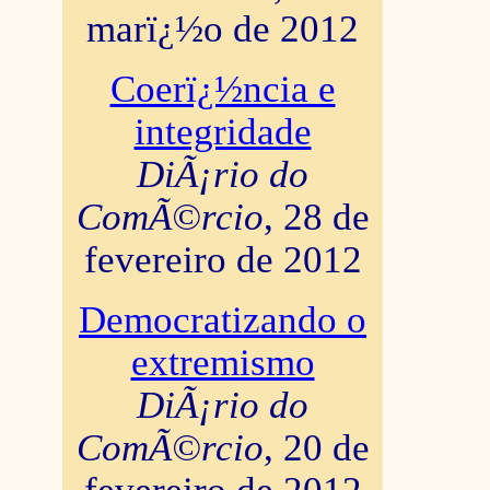
marï¿½o de 2012
Coerï¿½ncia e
integridade
DiÃ¡rio do
ComÃ©rcio
, 28 de
fevereiro de 2012
Democratizando o
extremismo
DiÃ¡rio do
ComÃ©rcio
, 20 de