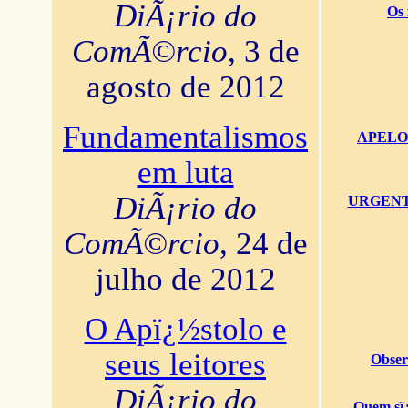
DiÃ¡rio do
Os 
ComÃ©rcio
, 3 de
agosto de 2012
Fundamentalismos
APELO U
em luta
DiÃ¡rio do
URGENTï¿
ComÃ©rcio
, 24 de
julho de 2012
O Apï¿½stolo e
seus leitores
Obser
DiÃ¡rio do
Quem sï¿