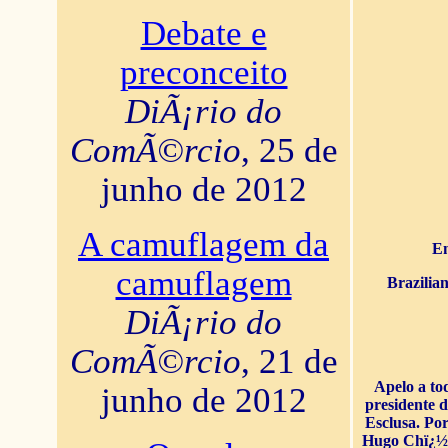
Debate e
preconceito
DiÃ¡rio do
ComÃ©rcio
, 25 de
junho de 2012
A camuflagem da
En
camuflagem
Brazilia
DiÃ¡rio do
ComÃ©rcio
, 21 de
Apelo a to
junho de 2012
presidente 
Esclusa. Por
Hugo Chï¿½ve