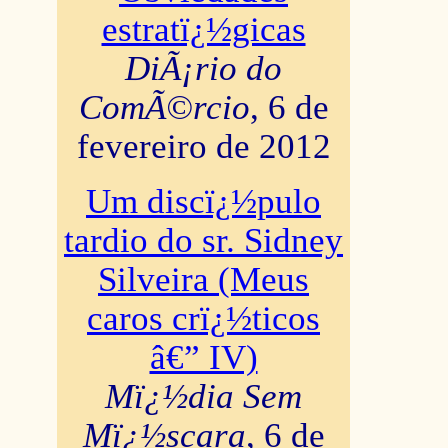
estratï¿½gicas
DiÃ¡rio do
ComÃ©rcio
, 6 de
fevereiro de 2012
Um discï¿½pulo
tardio do sr. Sidney
Silveira (Meus
caros crï¿½ticos
â€” IV)
Mï¿½dia Sem
Mï¿½scara
, 6 de