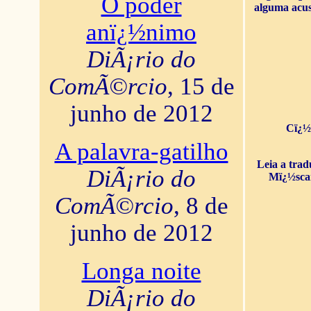
O poder
alguma acus
anï¿½nimo
DiÃ¡rio do
ComÃ©rcio
, 15 de
junho de 2012
Cï¿½
A palavra-gatilho
Leia a tra
DiÃ¡rio do
Mï¿½sca
ComÃ©rcio
, 8 de
junho de 2012
Longa noite
DiÃ¡rio do