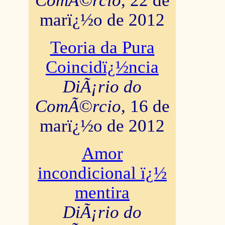
ComÃ©rcio
, 22 de
marï¿½o de 2012
Teoria da Pura
Coincidï¿½ncia
DiÃ¡rio do
ComÃ©rcio
, 16 de
marï¿½o de 2012
Amor
incondicional ï¿½
mentira
DiÃ¡rio do