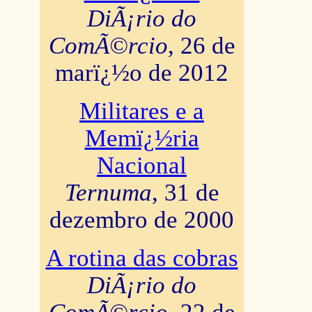
DiÃ¡rio do
ComÃ©rcio
, 26 de
marï¿½o de 2012
Militares e a
Memï¿½ria
Nacional
Ternuma
, 31 de
dezembro de 2000
A rotina das cobras
DiÃ¡rio do