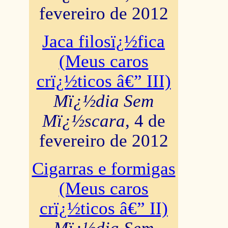
fevereiro de 2012
Jaca filosï¿½fica
(Meus caros
crï¿½ticos â€” III)
Mï¿½dia Sem
Mï¿½scara
, 4 de
fevereiro de 2012
Cigarras e formigas
(Meus caros
crï¿½ticos â€” II)