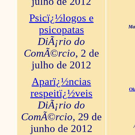
julho de 2012
Psicï¿½logos e
psicopatas
Mar
DiÃ¡rio do
ComÃ©rcio
, 2 de
julho de 2012
Aparï¿½ncias
Ol
respeitï¿½veis
DiÃ¡rio do
ComÃ©rcio
, 29 de
junho de 2012