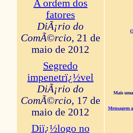
A ordem dos
fatores
DiÃ¡rio do
O
ComÃ©rcio
, 21 de
maio de 2012
Segredo
impenetrï¿½vel
DiÃ¡rio do
Mais uma 
ComÃ©rcio
, 17 de
Mensagem ao
maio de 2012
Diï¿½logo no