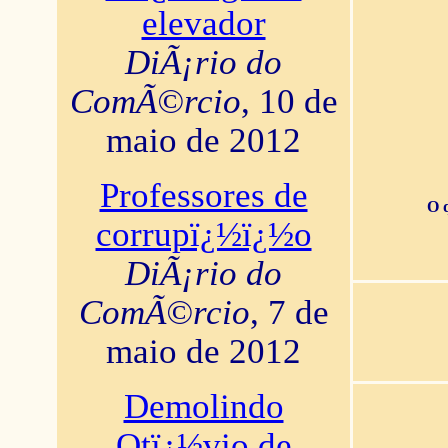
elevador
DiÃ¡rio do
ComÃ©rcio
, 10 de
maio de 2012
Professores de
O 
corrupï¿½ï¿½o
DiÃ¡rio do
ComÃ©rcio
, 7 de
maio de 2012
Demolindo
Otï¿½vio de