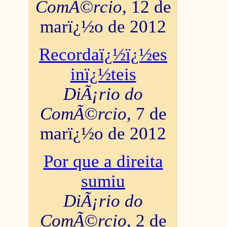
ComÃ©rcio
, 12 de
marï¿½o de 2012
Recordaï¿½ï¿½es
inï¿½teis
DiÃ¡rio do
ComÃ©rcio
, 7 de
marï¿½o de 2012
Por que a direita
sumiu
DiÃ¡rio do
ComÃ©rcio
, 2 de