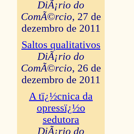
DiÃ¡rio do
ComÃ©rcio
, 27 de
dezembro de 2011
Saltos qualitativos
DiÃ¡rio do
ComÃ©rcio
, 26 de
dezembro de 2011
A tï¿½cnica da
opressï¿½o
sedutora
DiÃ¡rio do