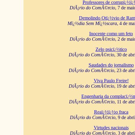
Professores de corrupï¿½ï
DiÃ¡rio do ComÃ©rcio
, 7 de mai
Demolindo Otï¿½vio de Ram
Mï¿½dia Sem Mï¿½scara
, 4 de ma
Inocente como um feto
DiÃ¡rio do ComÃ©rcio
, 2 de mai
Zelo psicï¿½tico
DiÃ¡rio do ComÃ©rcio
, 30 de abr
Saudades do jornalismo
DiÃ¡rio do ComÃ©rcio
, 23 de abr
Viva Paulo Freire!
DiÃ¡rio do ComÃ©rcio
, 19 de abr
Engenharia da complacï¿½n
DiÃ¡rio do ComÃ©rcio
, 11 de abr
Reaï¿½ï¿½o fraca
DiÃ¡rio do ComÃ©rcio
, 9 de abr
Virtudes nacionais
DiÃ¡rio do ComÃ©rcio
, 3 de abr