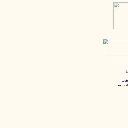
i
tes
mais d