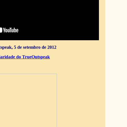
speak, 5 de setembro de 2012
aridade do TrueOutspeak