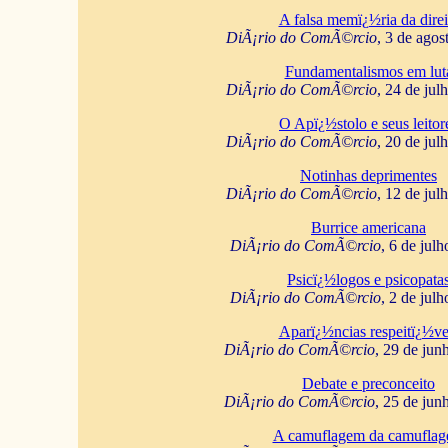
A falsa memï¿½ria da direi
DiÃ¡rio do ComÃ©rcio
, 3 de agos
Fundamentalismos em lut
DiÃ¡rio do ComÃ©rcio
, 24 de jul
O Apï¿½stolo e seus leitor
DiÃ¡rio do ComÃ©rcio
, 20 de jul
Notinhas deprimentes
DiÃ¡rio do ComÃ©rcio
, 12 de jul
Burrice americana
DiÃ¡rio do ComÃ©rcio
, 6 de jul
Psicï¿½logos e psicopata
DiÃ¡rio do ComÃ©rcio
, 2 de jul
Aparï¿½ncias respeitï¿½ve
DiÃ¡rio do ComÃ©rcio
, 29 de jun
Debate e preconceito
DiÃ¡rio do ComÃ©rcio
, 25 de jun
A camuflagem da camufla