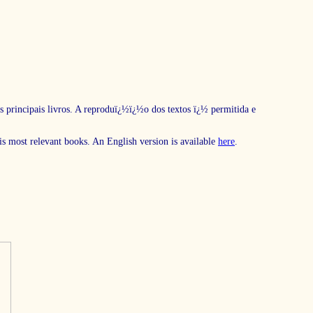
s principais livros. A reproduï¿½ï¿½o dos textos ï¿½ permitida e
his most relevant books. An English version is available
here
.