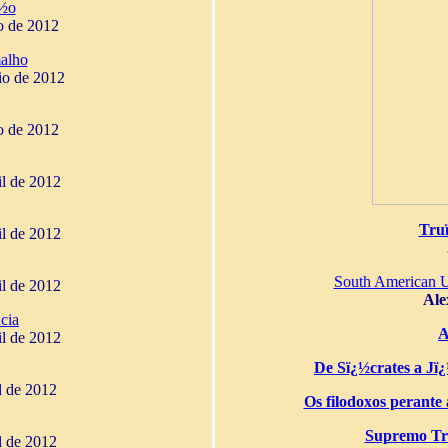
¿½o
o de 2012
alho
io de 2012
o de 2012
il de 2012
Tru
il de 2012
South American 
il de 2012
Ale
cia
A
il de 2012
De Sï¿½crates a Jï¿½
il de 2012
Os filodoxos perante a
Supremo Tri
il de 2012