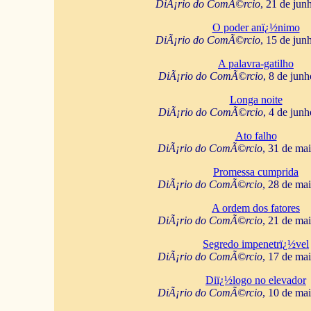
DiÃ¡rio do ComÃ©rcio
, 21 de jun
O poder anï¿½nimo
DiÃ¡rio do ComÃ©rcio
, 15 de jun
A palavra-gatilho
DiÃ¡rio do ComÃ©rcio
, 8 de jun
Longa noite
DiÃ¡rio do ComÃ©rcio
, 4 de jun
Ato falho
DiÃ¡rio do ComÃ©rcio
, 31 de ma
Promessa cumprida
DiÃ¡rio do ComÃ©rcio
, 28 de ma
A ordem dos fatores
DiÃ¡rio do ComÃ©rcio
, 21 de ma
Segredo impenetrï¿½vel
DiÃ¡rio do ComÃ©rcio
, 17 de ma
Diï¿½logo no elevador
DiÃ¡rio do ComÃ©rcio
, 10 de ma