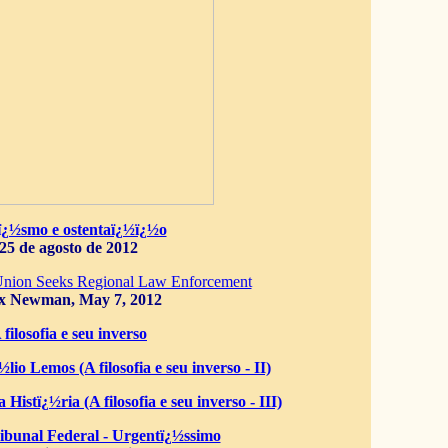
ï¿½smo e ostentaï¿½ï¿½o
25 de agosto de 2012
Union Seeks Regional Law Enforcement
x Newman, May 7, 2012
 filosofia e seu inverso
lio Lemos (A filosofia e seu inverso - II)
 Histï¿½ria (A filosofia e seu inverso - III)
bunal Federal - Urgentï¿½ssimo