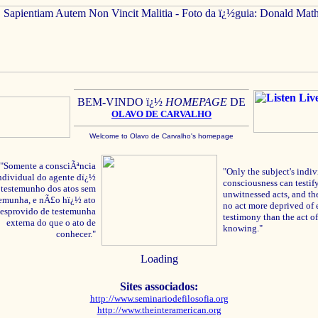
BEM-VINDO ï¿½
HOMEPAGE
DE
OLAVO
DE C
ARVALHO
Welcome to Olavo de Carvalho's homepage
"Somente a consciÃªncia
"Only the subject's indiv
ndividual do agente dï¿½
consciousness can testify
testemunho dos atos sem
unwitnessed acts, and the
temunha, e nÃ£o hï¿½ ato
no act more deprived of 
esprovido de testemunha
testimony than the act of
externa do que o ato de
knowing."
conhecer."
Loading
Sites associados:
http://www.seminariodefilosofia.org
http://www.theinteramerican.org