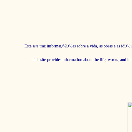
Este
site
traz informaï¿½ï¿½es sobre a vida, as obras e as idï¿½i
This site provides information about the life, works, and id