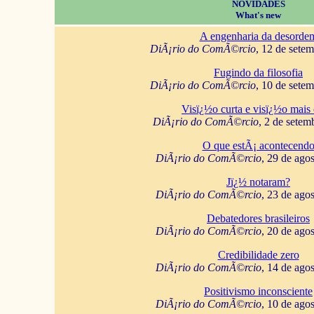
NOVIDADES
What's new
A engenharia da desorde
DiÃ¡rio do ComÃ©rcio
, 12 de sete
Fugindo da filosofia
DiÃ¡rio do ComÃ©rcio
, 10 de sete
Visï¿½o curta e visï¿½o mais 
DiÃ¡rio do ComÃ©rcio
, 2 de setem
O que estÃ¡ acontecend
DiÃ¡rio do ComÃ©rcio
, 29 de ago
Jï¿½ notaram?
DiÃ¡rio do ComÃ©rcio
, 23 de ago
Debatedores brasileiros
DiÃ¡rio do ComÃ©rcio
, 20 de ago
Credibilidade zero
DiÃ¡rio do ComÃ©rcio
, 14 de ago
Positivismo inconsciente
DiÃ¡rio do ComÃ©rcio
, 10 de ago