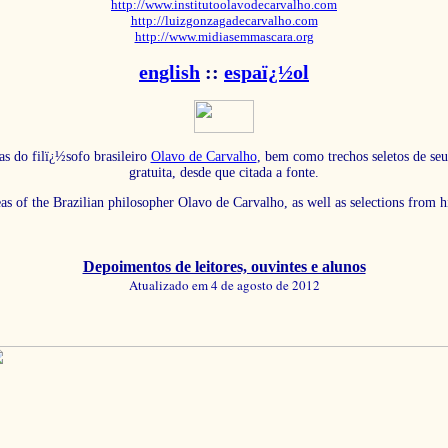
http://www.institutoolavodecarvalho.com
http://luizgonzagadecarvalho.com
http://www.midiasemmascara.org
english
::
espaï¿½ol
as do filï¿½sofo brasileiro
Olavo de Carvalho
, bem como trechos seletos de seu
gratuita, desde que citada a fonte.
eas of the Brazilian philosopher Olavo de Carvalho, as well as selections from 
Depoimentos de leitores, ouvintes e alunos
Atualizado em 4 de agosto de 2012