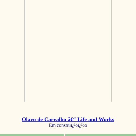
Olavo de Carvalho â€“ Life and Works
Em construï¿½ï¿½o