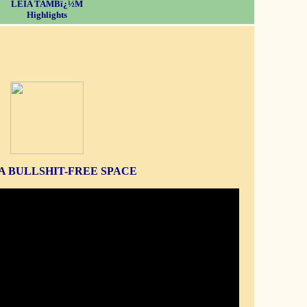
LEIA TAMBï¿½M
Highlights
S A BULLSHIT-FREE SPACE