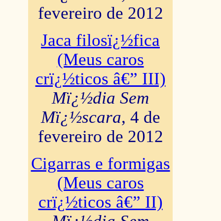
fevereiro de 2012
Jaca filosï¿½fica
(Meus caros
crï¿½ticos â€” III)
Mï¿½dia Sem
Mï¿½scara
, 4 de
fevereiro de 2012
Cigarras e formigas
(Meus caros
crï¿½ticos â€” II)