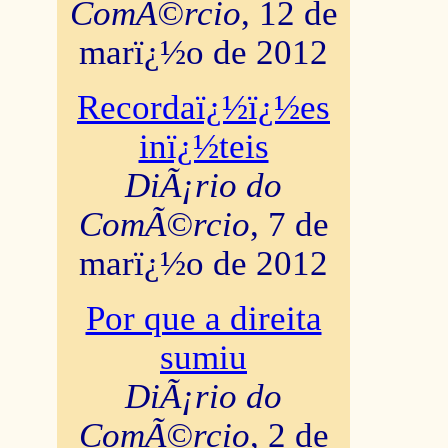
ComÃ©rcio
, 12 de
marï¿½o de 2012
Recordaï¿½ï¿½es
inï¿½teis
DiÃ¡rio do
ComÃ©rcio
, 7 de
marï¿½o de 2012
Por que a direita
sumiu
DiÃ¡rio do
ComÃ©rcio
, 2 de