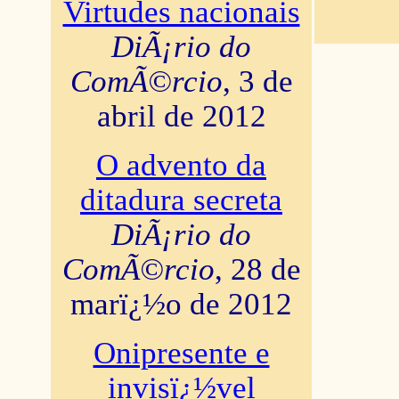
Virtudes nacionais
DiÃ¡rio do
ComÃ©rcio
, 3 de
abril de 2012
O advento da
ditadura secreta
DiÃ¡rio do
ComÃ©rcio
, 28 de
marï¿½o de 2012
Onipresente e
invisï¿½vel