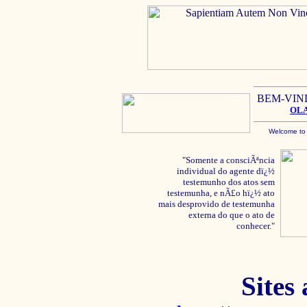
BEM-VIN
OL
Welcome to
"Somente a consciÃªncia
individual do agente dï¿½
testemunho dos atos sem
testemunha, e nÃ£o hï¿½ ato
mais desprovido de testemunha
externa do que o ato de
conhecer."
Sites