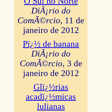
O Sul no Norte
DiÃ¡rio do
ComÃ©rcio
, 11 de
janeiro de 2012
Pï¿½ de banana
DiÃ¡rio do
ComÃ©rcio
, 3 de
janeiro de 2012
Glï¿½rias
acadï¿½micas
lulianas