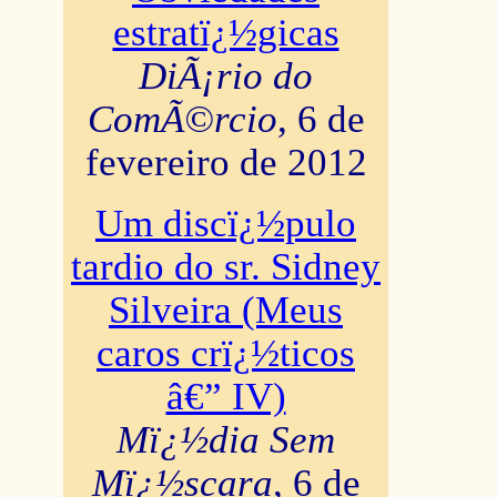
estratï¿½gicas
DiÃ¡rio do
ComÃ©rcio
, 6 de
fevereiro de 2012
Um discï¿½pulo
tardio do sr. Sidney
Silveira (Meus
caros crï¿½ticos
â€” IV)
Mï¿½dia Sem
Mï¿½scara
, 6 de