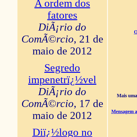
A ordem dos
fatores
DiÃ¡rio do
O
ComÃ©rcio
, 21 de
maio de 2012
Segredo
impenetrï¿½vel
DiÃ¡rio do
Mais uma 
ComÃ©rcio
, 17 de
Mensagem ao
maio de 2012
Diï¿½logo no