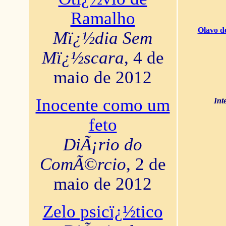
Ramalho
Olavo d
Mï¿½dia Sem
Mï¿½scara
, 4 de
maio de 2012
Inocente como um
Int
feto
DiÃ¡rio do
ComÃ©rcio
, 2 de
maio de 2012
Zelo psicï¿½tico