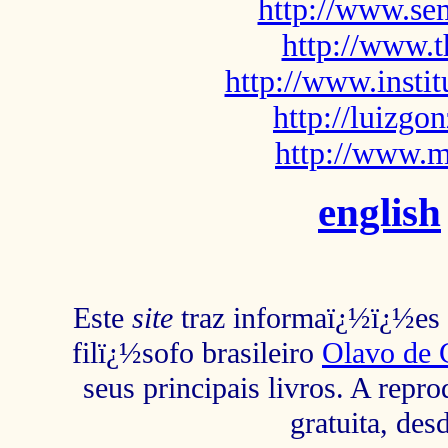
http://www.sem
http://www.t
http://www.insti
http://luizg
http://www.m
english
Este
site
traz informaï¿½ï¿½es s
filï¿½sofo brasileiro
Olavo de 
seus principais livros. A repr
gratuita, des