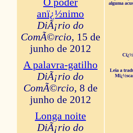
O poder
alguma acus
anï¿½nimo
DiÃ¡rio do
ComÃ©rcio
, 15 de
junho de 2012
Cï¿½
A palavra-gatilho
Leia a tra
DiÃ¡rio do
Mï¿½sca
ComÃ©rcio
, 8 de
junho de 2012
Longa noite
DiÃ¡rio do