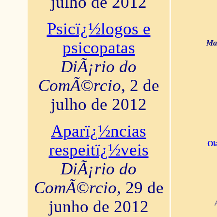
julho de 2012
Psicï¿½logos e
psicopatas
Mar
DiÃ¡rio do
ComÃ©rcio
, 2 de
julho de 2012
Aparï¿½ncias
Ol
respeitï¿½veis
DiÃ¡rio do
ComÃ©rcio
, 29 de
junho de 2012