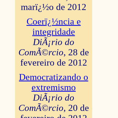
marï¿½o de 2012
Coerï¿½ncia e
integridade
DiÃ¡rio do
ComÃ©rcio
, 28 de
fevereiro de 2012
Democratizando o
extremismo
DiÃ¡rio do
ComÃ©rcio
, 20 de