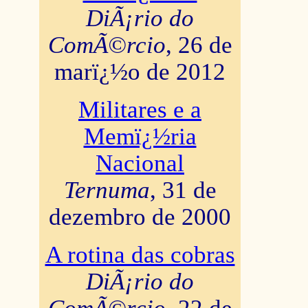
DiÃ¡rio do
ComÃ©rcio
, 26 de
marï¿½o de 2012
Militares e a
Memï¿½ria
Nacional
Ternuma
, 31 de
dezembro de 2000
A rotina das cobras
DiÃ¡rio do