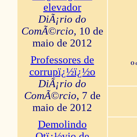
elevador
DiÃ¡rio do
ComÃ©rcio
, 10 de
maio de 2012
Professores de
O 
corrupï¿½ï¿½o
DiÃ¡rio do
ComÃ©rcio
, 7 de
maio de 2012
Demolindo
Otï¿½vio de