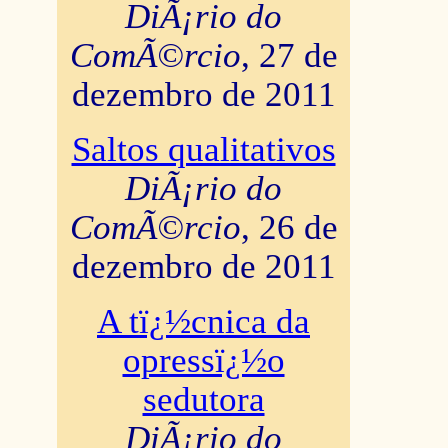
DiÃ¡rio do
ComÃ©rcio
, 27 de
dezembro de 2011
Saltos qualitativos
DiÃ¡rio do
ComÃ©rcio
, 26 de
dezembro de 2011
A tï¿½cnica da
opressï¿½o
sedutora
DiÃ¡rio do