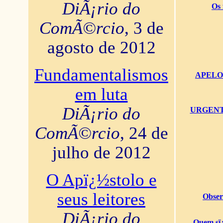
DiÃ¡rio do
Os 
ComÃ©rcio
, 3 de
agosto de 2012
Fundamentalismos
APELO U
em luta
DiÃ¡rio do
URGENTï¿
ComÃ©rcio
, 24 de
julho de 2012
O Apï¿½stolo e
seus leitores
Obser
DiÃ¡rio do
Quem sï¿