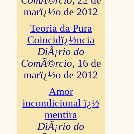
ComÃ©rcio
, 22 de
marï¿½o de 2012
Teoria da Pura
Coincidï¿½ncia
DiÃ¡rio do
ComÃ©rcio
, 16 de
marï¿½o de 2012
Amor
incondicional ï¿½
mentira
DiÃ¡rio do