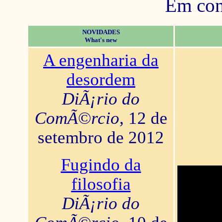
Em con
NOVIDADES
What's new
A engenharia da
desordem
DiÃ¡rio do
ComÃ©rcio
, 12 de
setembro de 2012
Fugindo da
filosofia
DiÃ¡rio do