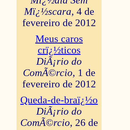
Mï¿½dia Sem
Mï¿½scara
, 4 de
fevereiro de 2012
Meus caros
crï¿½ticos
DiÃ¡rio do
ComÃ©rcio
, 1 de
fevereiro de 2012
Queda-de-braï¿½o
DiÃ¡rio do
ComÃ©rcio
, 26 de