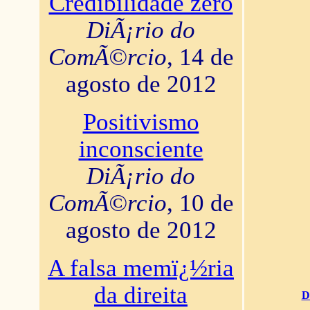
Credibilidade zero
DiÃ¡rio do
ComÃ©rcio
, 14 de
agosto de 2012
Positivismo
inconsciente
DiÃ¡rio do
ComÃ©rcio
, 10 de
agosto de 2012
A falsa memï¿½ria
da direita
D