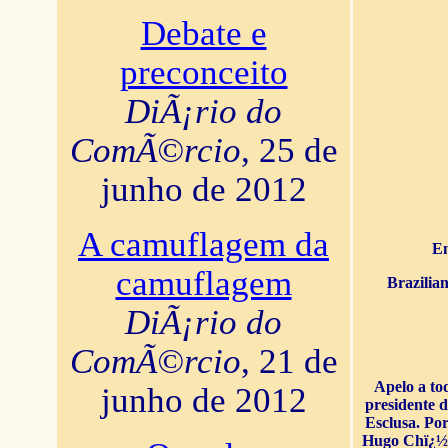
Debate e
preconceito
DiÃ¡rio do
ComÃ©rcio
, 25 de
junho de 2012
A camuflagem da
En
camuflagem
Brazilia
DiÃ¡rio do
ComÃ©rcio
, 21 de
Apelo a to
junho de 2012
presidente 
Esclusa. Por
Hugo Chï¿½ve