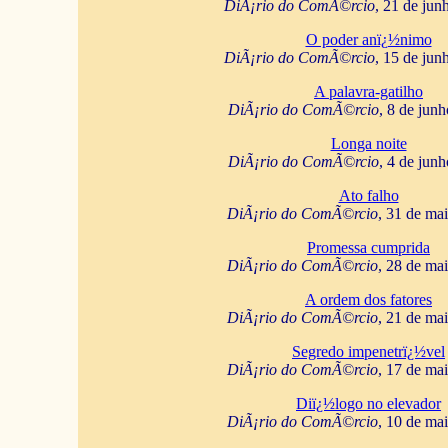
DiÃ¡rio do ComÃ©rcio
, 21 de jun
O poder anï¿½nimo
DiÃ¡rio do ComÃ©rcio
, 15 de jun
A palavra-gatilho
DiÃ¡rio do ComÃ©rcio
, 8 de jun
Longa noite
DiÃ¡rio do ComÃ©rcio
, 4 de jun
Ato falho
DiÃ¡rio do ComÃ©rcio
, 31 de ma
Promessa cumprida
DiÃ¡rio do ComÃ©rcio
, 28 de ma
A ordem dos fatores
DiÃ¡rio do ComÃ©rcio
, 21 de ma
Segredo impenetrï¿½vel
DiÃ¡rio do ComÃ©rcio
, 17 de ma
Diï¿½logo no elevador
DiÃ¡rio do ComÃ©rcio
, 10 de ma