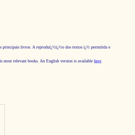
s principais livros. A reproduï¿½ï¿½o dos textos ï¿½ permitida e
his most relevant books. An English version is available
here
.