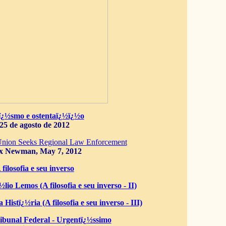
ï¿½smo e ostentaï¿½ï¿½o
25 de agosto de 2012
Union Seeks Regional Law Enforcement
x Newman, May 7, 2012
 filosofia e seu inverso
lio Lemos (A filosofia e seu inverso - II)
 Histï¿½ria (A filosofia e seu inverso - III)
bunal Federal - Urgentï¿½ssimo