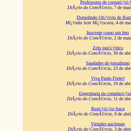
Professores de corrupï¿½ï
DiÃ¡rio do ComÃ©rcio
, 7 de mai
Demolindo Otï¿½vio de Ram
Mï¿½dia Sem Mï¿½scara
, 4 de ma
Inocente como um feto
DiÃ¡rio do ComÃ©rcio
, 2 de mai
Zelo psicï¿½tico
DiÃ¡rio do ComÃ©rcio
, 30 de abr
Saudades do jornalismo
DiÃ¡rio do ComÃ©rcio
, 23 de abr
Viva Paulo Freire!
DiÃ¡rio do ComÃ©rcio
, 19 de abr
Engenharia da complacï¿½n
DiÃ¡rio do ComÃ©rcio
, 11 de abr
Reaï¿½ï¿½o fraca
DiÃ¡rio do ComÃ©rcio
, 9 de abr
Virtudes nacionais
DiÃ¡rio do ComÃ©rcio
, 3 de abr