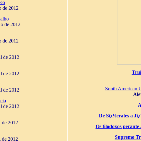
¿½o
o de 2012
alho
io de 2012
o de 2012
il de 2012
Tru
il de 2012
South American 
il de 2012
Ale
cia
A
il de 2012
De Sï¿½crates a Jï¿½
il de 2012
Os filodoxos perante a
Supremo Tri
il de 2012