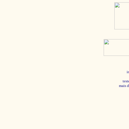
i
tes
mais d