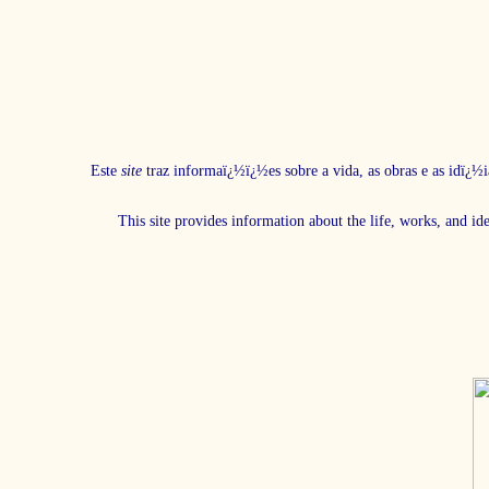
Este
site
traz informaï¿½ï¿½es sobre a vida, as obras e as idï¿½i
This site provides information about the life, works, and id