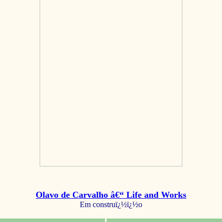
Olavo de Carvalho â€“ Life and Works
Em construï¿½ï¿½o