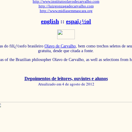
http://www.institutoolavodecarvalho.com
http://luizgonzagadecarvalho.com
http://www.midiasemmascara.org
english
::
espaï¿½ol
as do filï¿½sofo brasileiro
Olavo de Carvalho
, bem como trechos seletos de seu
gratuita, desde que citada a fonte.
eas of the Brazilian philosopher Olavo de Carvalho, as well as selections from 
Depoimentos de leitores, ouvintes e alunos
Atualizado em 4 de agosto de 2012