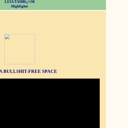
LEIA TAMBï¿½M
Highlights
S A BULLSHIT-FREE SPACE