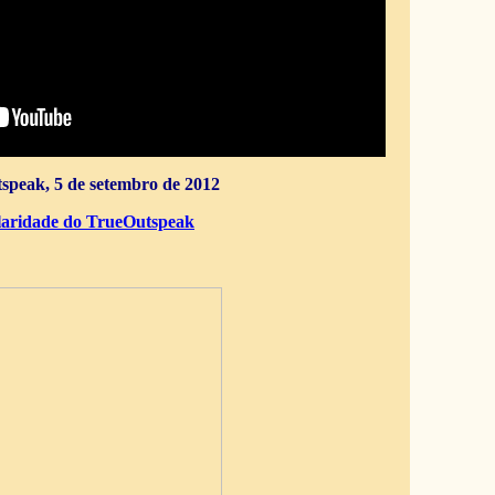
speak, 5 de setembro de 2012
aridade do TrueOutspeak