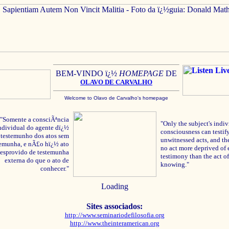
BEM-VINDO ï¿½
HOMEPAGE
DE
OLAVO
DE C
ARVALHO
Welcome to Olavo de Carvalho's homepage
"Somente a consciÃªncia
"Only the subject's indiv
ndividual do agente dï¿½
consciousness can testify
testemunho dos atos sem
unwitnessed acts, and the
temunha, e nÃ£o hï¿½ ato
no act more deprived of 
esprovido de testemunha
testimony than the act of
externa do que o ato de
knowing."
conhecer."
Loading
Sites associados:
http://www.seminariodefilosofia.org
http://www.theinteramerican.org