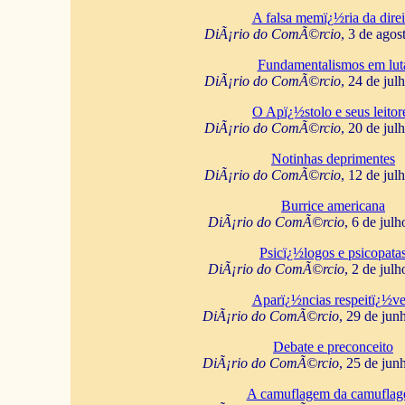
A falsa memï¿½ria da direi
DiÃ¡rio do ComÃ©rcio
, 3 de agos
Fundamentalismos em lut
DiÃ¡rio do ComÃ©rcio
, 24 de jul
O Apï¿½stolo e seus leitor
DiÃ¡rio do ComÃ©rcio
, 20 de jul
Notinhas deprimentes
DiÃ¡rio do ComÃ©rcio
, 12 de jul
Burrice americana
DiÃ¡rio do ComÃ©rcio
, 6 de jul
Psicï¿½logos e psicopata
DiÃ¡rio do ComÃ©rcio
, 2 de jul
Aparï¿½ncias respeitï¿½ve
DiÃ¡rio do ComÃ©rcio
, 29 de jun
Debate e preconceito
DiÃ¡rio do ComÃ©rcio
, 25 de jun
A camuflagem da camufla