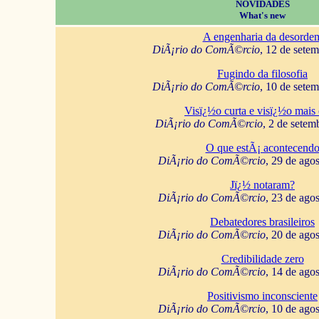
NOVIDADES
What's new
A engenharia da desorde
DiÃ¡rio do ComÃ©rcio
, 12 de sete
Fugindo da filosofia
DiÃ¡rio do ComÃ©rcio
, 10 de sete
Visï¿½o curta e visï¿½o mais 
DiÃ¡rio do ComÃ©rcio
, 2 de setem
O que estÃ¡ acontecend
DiÃ¡rio do ComÃ©rcio
, 29 de ago
Jï¿½ notaram?
DiÃ¡rio do ComÃ©rcio
, 23 de ago
Debatedores brasileiros
DiÃ¡rio do ComÃ©rcio
, 20 de ago
Credibilidade zero
DiÃ¡rio do ComÃ©rcio
, 14 de ago
Positivismo inconsciente
DiÃ¡rio do ComÃ©rcio
, 10 de ago