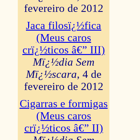
fevereiro de 2012
Jaca filosï¿½fica
(Meus caros
crï¿½ticos â€” III)
Mï¿½dia Sem
Mï¿½scara
, 4 de
fevereiro de 2012
Cigarras e formigas
(Meus caros
crï¿½ticos â€” II)