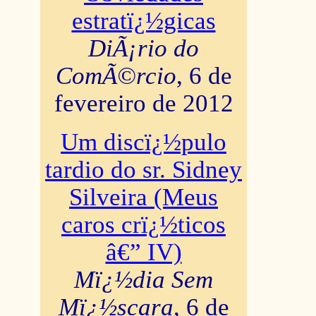
estratï¿½gicas
DiÃ¡rio do
ComÃ©rcio
, 6 de
fevereiro de 2012
Um discï¿½pulo
tardio do sr. Sidney
Silveira (Meus
caros crï¿½ticos
â€” IV)
Mï¿½dia Sem
Mï¿½scara
, 6 de