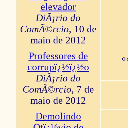
elevador
DiÃ¡rio do
ComÃ©rcio
, 10 de
maio de 2012
Professores de
O 
corrupï¿½ï¿½o
DiÃ¡rio do
ComÃ©rcio
, 7 de
maio de 2012
Demolindo
Otï¿½vio de