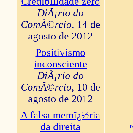
Credibilidade zero
DiÃ¡rio do
ComÃ©rcio
, 14 de
agosto de 2012
Positivismo
inconsciente
DiÃ¡rio do
ComÃ©rcio
, 10 de
agosto de 2012
A falsa memï¿½ria
da direita
D