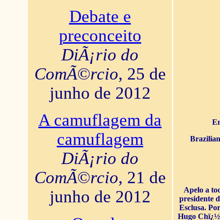
Debate e
preconceito
DiÃ¡rio do
ComÃ©rcio
, 25 de
junho de 2012
A camuflagem da
En
camuflagem
Brazilia
DiÃ¡rio do
ComÃ©rcio
, 21 de
Apelo a to
junho de 2012
presidente 
Esclusa. Por
Hugo Chï¿½ve