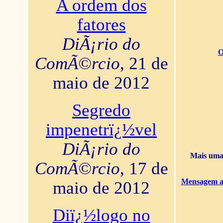
A ordem dos
fatores
DiÃ¡rio do
O
ComÃ©rcio
, 21 de
maio de 2012
Segredo
impenetrï¿½vel
DiÃ¡rio do
Mais uma 
ComÃ©rcio
, 17 de
Mensagem ao
maio de 2012
Diï¿½logo no