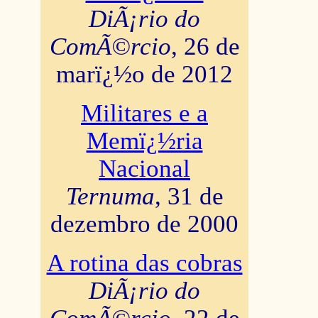
DiÃ¡rio do
ComÃ©rcio
, 26 de
marï¿½o de 2012
Militares e a
Memï¿½ria
Nacional
Ternuma
, 31 de
dezembro de 2000
A rotina das cobras
DiÃ¡rio do