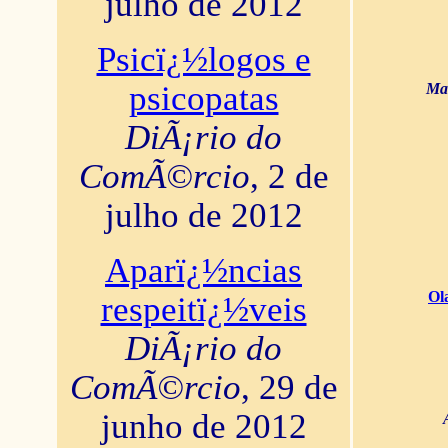
julho de 2012
Psicï¿½logos e
psicopatas
Mar
DiÃ¡rio do
ComÃ©rcio
, 2 de
julho de 2012
Aparï¿½ncias
Ol
respeitï¿½veis
DiÃ¡rio do
ComÃ©rcio
, 29 de
junho de 2012