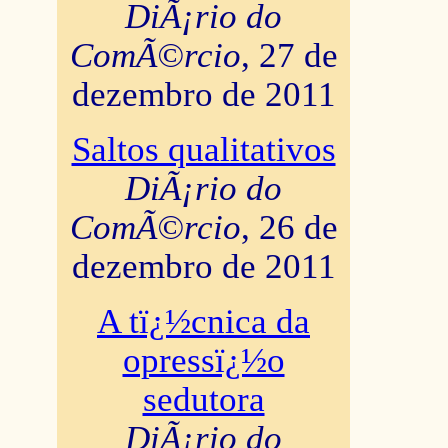
DiÃ¡rio do
ComÃ©rcio
, 27 de
dezembro de 2011
Saltos qualitativos
DiÃ¡rio do
ComÃ©rcio
, 26 de
dezembro de 2011
A tï¿½cnica da
opressï¿½o
sedutora
DiÃ¡rio do