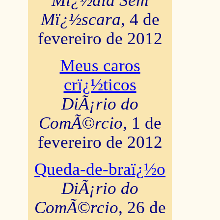
Mï¿½dia Sem
Mï¿½scara
, 4 de
fevereiro de 2012
Meus caros
crï¿½ticos
DiÃ¡rio do
ComÃ©rcio
, 1 de
fevereiro de 2012
Queda-de-braï¿½o
DiÃ¡rio do
ComÃ©rcio
, 26 de