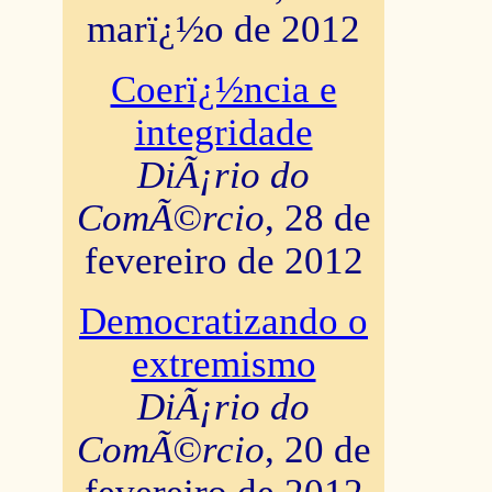
marï¿½o de 2012
Coerï¿½ncia e
integridade
DiÃ¡rio do
ComÃ©rcio
, 28 de
fevereiro de 2012
Democratizando o
extremismo
DiÃ¡rio do
ComÃ©rcio
, 20 de