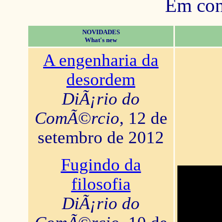
Em con
NOVIDADES
What's new
A engenharia da
desordem
DiÃ¡rio do
ComÃ©rcio
, 12 de
setembro de 2012
Fugindo da
filosofia
DiÃ¡rio do