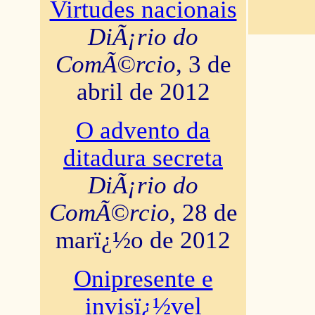
Virtudes nacionais
DiÃ¡rio do
ComÃ©rcio
, 3 de
abril de 2012
O advento da
ditadura secreta
DiÃ¡rio do
ComÃ©rcio
, 28 de
marï¿½o de 2012
Onipresente e
invisï¿½vel