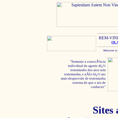
BEM-VIN
OL
Welcome to
"Somente a consciÃªncia
individual do agente dï¿½
testemunho dos atos sem
testemunha, e nÃ£o hï¿½ ato
mais desprovido de testemunha
externa do que o ato de
conhecer."
Sites