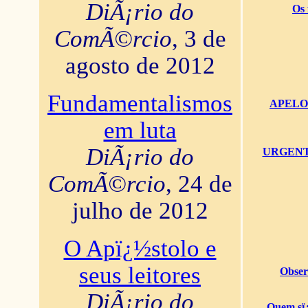
DiÃ¡rio do
Os 
ComÃ©rcio
, 3 de
agosto de 2012
Fundamentalismos
APELO U
em luta
DiÃ¡rio do
URGENTï¿
ComÃ©rcio
, 24 de
julho de 2012
O Apï¿½stolo e
seus leitores
Obser
DiÃ¡rio do
Quem sï¿