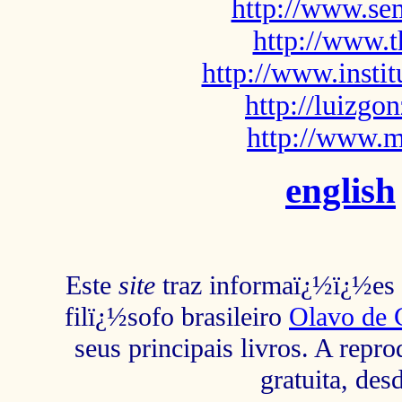
http://www.sem
http://www.t
http://www.insti
http://luizg
http://www.m
english
Este
site
traz informaï¿½ï¿½es s
filï¿½sofo brasileiro
Olavo de 
seus principais livros. A repr
gratuita, des