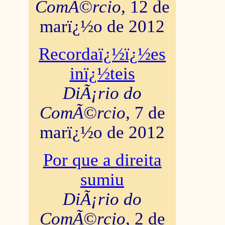
ComÃ©rcio
, 12 de
marï¿½o de 2012
Recordaï¿½ï¿½es
inï¿½teis
DiÃ¡rio do
ComÃ©rcio
, 7 de
marï¿½o de 2012
Por que a direita
sumiu
DiÃ¡rio do
ComÃ©rcio
, 2 de