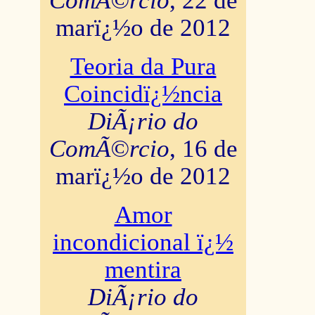
ComÃ©rcio
, 22 de
marï¿½o de 2012
Teoria da Pura
Coincidï¿½ncia
DiÃ¡rio do
ComÃ©rcio
, 16 de
marï¿½o de 2012
Amor
incondicional ï¿½
mentira
DiÃ¡rio do