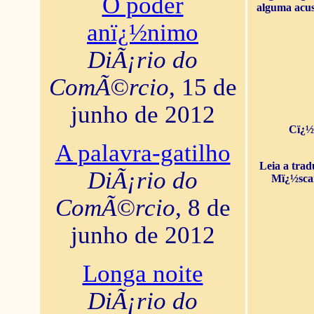
O poder
alguma acus
anï¿½nimo
DiÃ¡rio do
ComÃ©rcio
, 15 de
junho de 2012
Cï¿½
A palavra-gatilho
Leia a tra
DiÃ¡rio do
Mï¿½sca
ComÃ©rcio
, 8 de
junho de 2012
Longa noite
DiÃ¡rio do