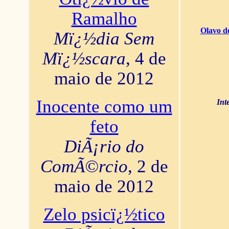
Ramalho
Olavo d
Mï¿½dia Sem
Mï¿½scara
, 4 de
maio de 2012
Inocente como um
Int
feto
DiÃ¡rio do
ComÃ©rcio
, 2 de
maio de 2012
Zelo psicï¿½tico